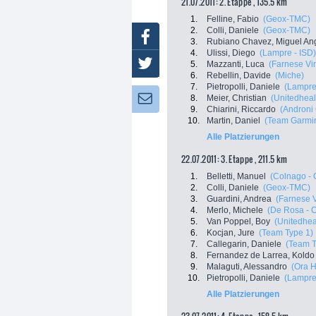
21.07.2011: 2. Etappe , 135.5 km
1.
Felline, Fabio
(Geox-TMC)
2.
Colli, Daniele
(Geox-TMC)
Facebook
3.
Rubiano Chavez, Miguel An
4.
Ulissi, Diego
(Lampre - ISD)
Twitter
5.
Mazzanti, Luca
(Farnese Vini
6.
Rebellin, Davide
(Miche)
7.
Pietropolli, Daniele
(Lampre
8.
Meier, Christian
(Unitedheal
Newsletter:
9.
Chiarini, Riccardo
(Androni 
10.
Martin, Daniel
(Team Garmin
Alle Platzierungen
22.07.2011: 3. Etappe , 211.5 km
1.
Belletti, Manuel
(Colnago - 
2.
Colli, Daniele
(Geox-TMC)
3.
Guardini, Andrea
(Farnese Vi
4.
Merlo, Michele
(De Rosa - 
5.
Van Poppel, Boy
(Unitedhea
6.
Kocjan, Jure
(Team Type 1)
7.
Callegarin, Daniele
(Team T
8.
Fernandez de Larrea, Koldo
9.
Malaguti, Alessandro
(Ora H
10.
Pietropolli, Daniele
(Lampre
Alle Platzierungen