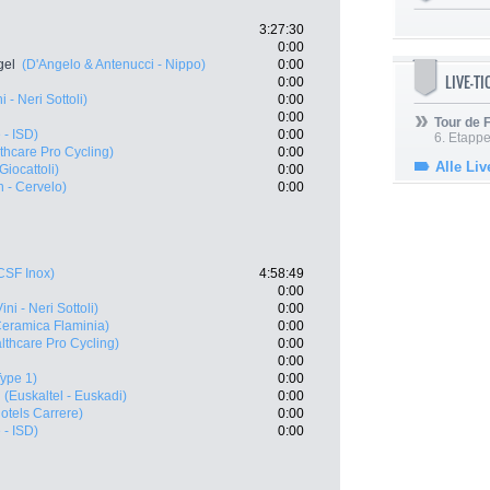
3:27:30
0:00
gel
(D'Angelo & Antenucci - Nippo)
0:00
LIVE-T
0:00
 - Neri Sottoli)
0:00
0:00
Tour de
 - ISD)
0:00
6. Etapp
thcare Pro Cycling)
0:00
Alle Liv
Giocattoli)
0:00
 - Cervelo)
0:00
CSF Inox)
4:58:49
0:00
ni - Neri Sottoli)
0:00
Ceramica Flaminia)
0:00
lthcare Pro Cycling)
0:00
0:00
ype 1)
0:00
(Euskaltel - Euskadi)
0:00
otels Carrere)
0:00
 - ISD)
0:00