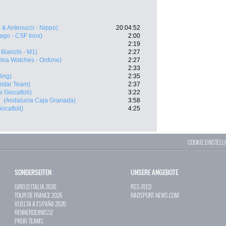
 & Antenucci - Nippo)
20:04:52
ago - CSF Inox)
2:00
2:19
Bianchi - M1)
2:27
tina Watches - Onfone)
2:27
2:33
ling)
2:35
istar Team)
2:37
 Giocattoli)
3:22
e
(Andalucia Caja Granada)
3:58
ocattoli)
4:25
COOKIE EINSTEL
SONDERSEITEN
UNSERE ANGEBOTE
GIRO D`ITALIA 2026
RSS-FEED
TOUR DE FRANCE 2026
RADSPORT-NEWS.COM
VUELTA A ESPAÑA 2026
RENNERGEBNISSE
PROFI-TEAMS