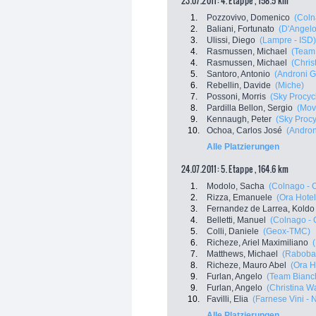
23.07.2011: 4. Etappe , 158.5 km
1.
Pozzovivo, Domenico
(Coln
2.
Baliani, Fortunato
(D'Angelo
3.
Ulissi, Diego
(Lampre - ISD)
4.
Rasmussen, Michael
(Team 
4.
Rasmussen, Michael
(Chris
5.
Santoro, Antonio
(Androni Gi
6.
Rebellin, Davide
(Miche)
7.
Possoni, Morris
(Sky Procyc
8.
Pardilla Bellon, Sergio
(Mov
9.
Kennaugh, Peter
(Sky Procy
10.
Ochoa, Carlos José
(Androni
Alle Platzierungen
24.07.2011: 5. Etappe , 164.6 km
1.
Modolo, Sacha
(Colnago - 
2.
Rizza, Emanuele
(Ora Hotel
3.
Fernandez de Larrea, Koldo
4.
Belletti, Manuel
(Colnago - 
5.
Colli, Daniele
(Geox-TMC)
6.
Richeze, Ariel Maximiliano
7.
Matthews, Michael
(Raboba
8.
Richeze, Mauro Abel
(Ora H
9.
Furlan, Angelo
(Team Bianch
9.
Furlan, Angelo
(Christina W
10.
Favilli, Elia
(Farnese Vini - N
Alle Platzierungen