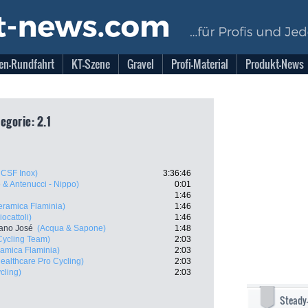
en-Rundfahrt
KT-Szene
Gravel
Profi-Material
Produkt-News
egorie: 2.1
 CSF Inox)
3:36:46
 & Antenucci - Nippo)
0:01
1:46
eramica Flaminia)
1:46
ocattoli)
1:46
tano José
(Acqua & Sapone)
1:48
ycling Team)
2:03
amica Flaminia)
2:03
ealthcare Pro Cycling)
2:03
cling)
2:03
Steady