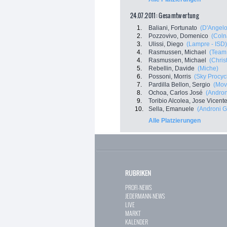
24.07.2011: Gesamtwertung
1.
Baliani, Fortunato
(D'Angelo
2.
Pozzovivo, Domenico
(Coln
3.
Ulissi, Diego
(Lampre - ISD)
4.
Rasmussen, Michael
(Team 
4.
Rasmussen, Michael
(Chris
5.
Rebellin, Davide
(Miche)
6.
Possoni, Morris
(Sky Procyc
7.
Pardilla Bellon, Sergio
(Mov
8.
Ochoa, Carlos José
(Androni
9.
Toribio Alcolea, Jose Vicent
10.
Sella, Emanuele
(Androni Gi
Alle Platzierungen
RUBRIKEN
PROFI-NEWS
JEDERMANN-NEWS
LIVE
MARKT
KALENDER