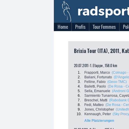
Home
Profis
Tour Femmes
Pol
Brixia Tour (ITA), 2011, Kat
20.07.2011: 1. Etappe , 158.0 km
1.
Frapporti, Marco
(Colnago -
2.
Baliani, Fortunato
(D'Angelo
3.
Felline, Fabio
(Geox-TMC)
4.
Bailetti, Paolo
(De Rosa - C
5.
Sella, Emanuele
(Androni Gi
6.
Sarmiento Tunarrosa, Caye
7.
Breschel, Matti
(Rabobank C
8.
Fedi, Matteo
(De Rosa - Cer
9.
Jones, Christopher
(Unitedh
10.
Kennaugh, Peter
(Sky Procy
Alle Platzierungen