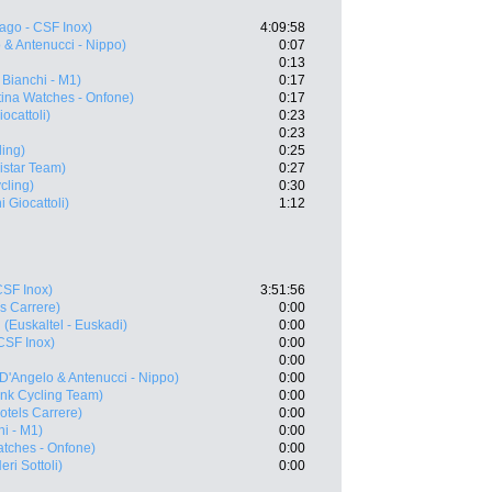
ago - CSF Inox)
4:09:58
 & Antenucci - Nippo)
0:07
0:13
Bianchi - M1)
0:17
tina Watches - Onfone)
0:17
ocattoli)
0:23
0:23
ling)
0:25
istar Team)
0:27
cling)
0:30
 Giocattoli)
1:12
CSF Inox)
3:51:56
s Carrere)
0:00
(Euskaltel - Euskadi)
0:00
CSF Inox)
0:00
0:00
(D'Angelo & Antenucci - Nippo)
0:00
nk Cycling Team)
0:00
otels Carrere)
0:00
i - M1)
0:00
atches - Onfone)
0:00
eri Sottoli)
0:00