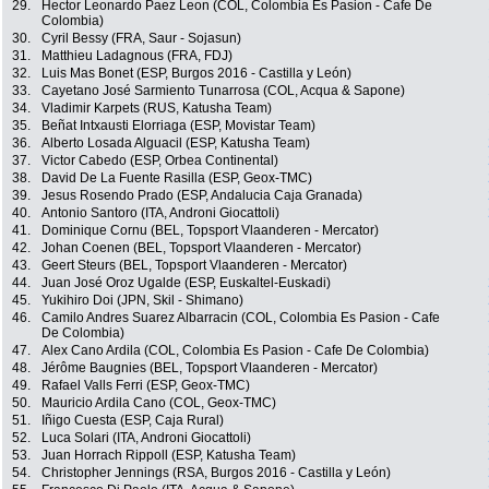
29.
Hector Leonardo Paez Leon (COL, Colombia Es Pasion - Cafe De
Colombia)
30.
Cyril Bessy (FRA, Saur - Sojasun)
31.
Matthieu Ladagnous (FRA, FDJ)
32.
Luis Mas Bonet (ESP, Burgos 2016 - Castilla y León)
33.
Cayetano José Sarmiento Tunarrosa (COL, Acqua & Sapone)
34.
Vladimir Karpets (RUS, Katusha Team)
35.
Beñat Intxausti Elorriaga (ESP, Movistar Team)
36.
Alberto Losada Alguacil (ESP, Katusha Team)
37.
Victor Cabedo (ESP, Orbea Continental)
38.
David De La Fuente Rasilla (ESP, Geox-TMC)
39.
Jesus Rosendo Prado (ESP, Andalucia Caja Granada)
40.
Antonio Santoro (ITA, Androni Giocattoli)
41.
Dominique Cornu (BEL, Topsport Vlaanderen - Mercator)
42.
Johan Coenen (BEL, Topsport Vlaanderen - Mercator)
43.
Geert Steurs (BEL, Topsport Vlaanderen - Mercator)
44.
Juan José Oroz Ugalde (ESP, Euskaltel-Euskadi)
45.
Yukihiro Doi (JPN, Skil - Shimano)
46.
Camilo Andres Suarez Albarracin (COL, Colombia Es Pasion - Cafe
De Colombia)
47.
Alex Cano Ardila (COL, Colombia Es Pasion - Cafe De Colombia)
48.
Jérôme Baugnies (BEL, Topsport Vlaanderen - Mercator)
49.
Rafael Valls Ferri (ESP, Geox-TMC)
50.
Mauricio Ardila Cano (COL, Geox-TMC)
51.
Iñigo Cuesta (ESP, Caja Rural)
52.
Luca Solari (ITA, Androni Giocattoli)
53.
Juan Horrach Rippoll (ESP, Katusha Team)
54.
Christopher Jennings (RSA, Burgos 2016 - Castilla y León)