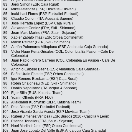
83.
Jordi Simon (ESP, Caja Rural)
84.
Mikel Astarloza (ESP, Euskaltel-Euskadi)
85.
Inaki Isasi Flores (ESP, Euskaltel-Euskadi)
86.
Claudio Corioni (ITA, Acqua & Sapone)
87.
José Herrada Lopez (ESP, Caja Rural)
88.
Alexandre Geniez (FRA, Skil - Shimano)
89.
Jean-Marc Marino (FRA, Saur - Sojasun)
90.
Xabier Zabalo Imaz (ESP, Orbea Continental)
91.
Martin Reimer (GER, Skil - Shimano)
92.
Adrián Palomares Villaplana (ESP, Andalucia Caja Granada)
93.
Victor Hugo Pena Grisales (COL, Colombia Es Pasion - Cafe De
Colombia)
94.
Juan Pablo Forero Carreno (COL, Colombia Es Pasion - Cafe De
Colombia)
95.
Antonio Cabello Baena (ESP, Andalucia Caja Granada)
96.
Beñat Urain Epelde (ESP, Orbea Continental)
97.
Igor Romero Etxebarria (ESP, Caja Rural)
98.
Robin Chaigneau (NED, Skil - Shimano)
99.
Danilo Napolitano (ITA, Acqua & Sapone)
100.
Egor Silin (RUS, Katusha Team)
101.
Yoann Offredo (FRA, FDJ)
102.
Aliaksandr Kuchynski (BLR, Katusha Team)
103.
Peio Bilbao (ESP, Euskaltel-Euskadi)
104.
José Vicente Garcia Acosta (ESP, Movistar Team)
105.
Ruben Jimenez Ventosa (ESP, Burgos 2016 - Castilla y León)
106.
Etienne Tortelier (FRA, Saur - Sojasun)
107.
Noel Martin Infante (ESP, Orbea Continental)
108.
Juan Jose Lobato Del Valle (ESP, Andalucia Caja Granada)