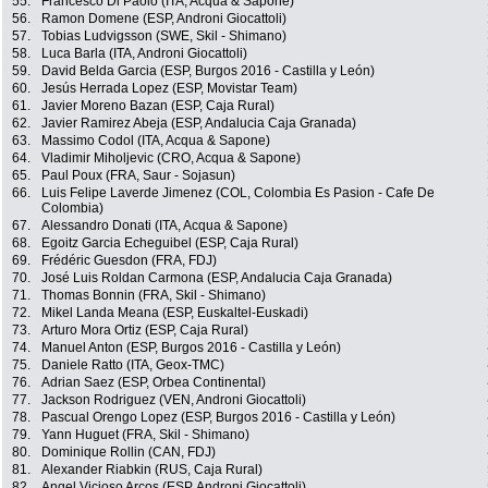
55.
Francesco Di Paolo (ITA, Acqua & Sapone)
56.
Ramon Domene (ESP, Androni Giocattoli)
57.
Tobias Ludvigsson (SWE, Skil - Shimano)
58.
Luca Barla (ITA, Androni Giocattoli)
59.
David Belda Garcia (ESP, Burgos 2016 - Castilla y León)
60.
Jesús Herrada Lopez (ESP, Movistar Team)
61.
Javier Moreno Bazan (ESP, Caja Rural)
62.
Javier Ramirez Abeja (ESP, Andalucia Caja Granada)
63.
Massimo Codol (ITA, Acqua & Sapone)
64.
Vladimir Miholjevic (CRO, Acqua & Sapone)
65.
Paul Poux (FRA, Saur - Sojasun)
66.
Luis Felipe Laverde Jimenez (COL, Colombia Es Pasion - Cafe De
Colombia)
67.
Alessandro Donati (ITA, Acqua & Sapone)
68.
Egoitz Garcia Echeguibel (ESP, Caja Rural)
69.
Frédéric Guesdon (FRA, FDJ)
70.
José Luis Roldan Carmona (ESP, Andalucia Caja Granada)
71.
Thomas Bonnin (FRA, Skil - Shimano)
72.
Mikel Landa Meana (ESP, Euskaltel-Euskadi)
73.
Arturo Mora Ortiz (ESP, Caja Rural)
74.
Manuel Anton (ESP, Burgos 2016 - Castilla y León)
75.
Daniele Ratto (ITA, Geox-TMC)
76.
Adrian Saez (ESP, Orbea Continental)
77.
Jackson Rodriguez (VEN, Androni Giocattoli)
78.
Pascual Orengo Lopez (ESP, Burgos 2016 - Castilla y León)
79.
Yann Huguet (FRA, Skil - Shimano)
80.
Dominique Rollin (CAN, FDJ)
81.
Alexander Riabkin (RUS, Caja Rural)
82.
Angel Vicioso Arcos (ESP, Androni Giocattoli)