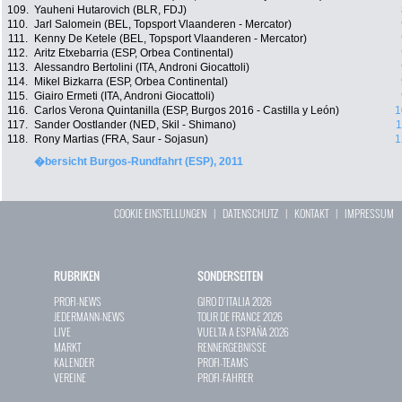
109.
Yauheni Hutarovich (BLR, FDJ)
110.
Jarl Salomein (BEL, Topsport Vlaanderen - Mercator)
111.
Kenny De Ketele (BEL, Topsport Vlaanderen - Mercator)
112.
Aritz Etxebarria (ESP, Orbea Continental)
113.
Alessandro Bertolini (ITA, Androni Giocattoli)
114.
Mikel Bizkarra (ESP, Orbea Continental)
115.
Giairo Ermeti (ITA, Androni Giocattoli)
116.
Carlos Verona Quintanilla (ESP, Burgos 2016 - Castilla y León)
1
117.
Sander Oostlander (NED, Skil - Shimano)
1
118.
Rony Martias (FRA, Saur - Sojasun)
1
�bersicht Burgos-Rundfahrt (ESP), 2011
COOKIE EINSTELLUNGEN
|
DATENSCHUTZ
|
KONTAKT
|
IMPRESSUM
RUBRIKEN
SONDERSEITEN
PROFI-NEWS
GIRO D`ITALIA 2026
JEDERMANN-NEWS
TOUR DE FRANCE 2026
LIVE
VUELTA A ESPAÑA 2026
MARKT
RENNERGEBNISSE
KALENDER
PROFI-TEAMS
VEREINE
PROFI-FAHRER