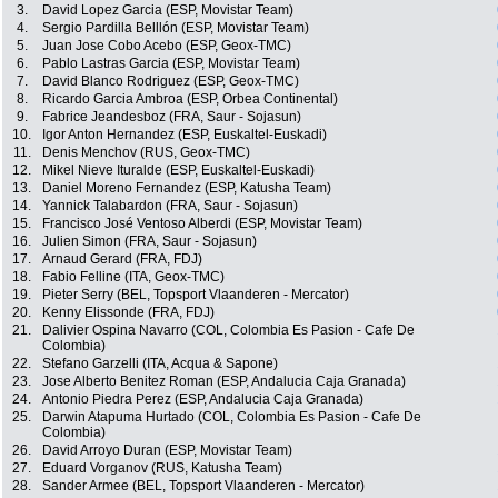
3.
David Lopez Garcia (ESP, Movistar Team)
4.
Sergio Pardilla Belllón (ESP, Movistar Team)
5.
Juan Jose Cobo Acebo (ESP, Geox-TMC)
6.
Pablo Lastras Garcia (ESP, Movistar Team)
7.
David Blanco Rodriguez (ESP, Geox-TMC)
8.
Ricardo Garcia Ambroa (ESP, Orbea Continental)
9.
Fabrice Jeandesboz (FRA, Saur - Sojasun)
10.
Igor Anton Hernandez (ESP, Euskaltel-Euskadi)
11.
Denis Menchov (RUS, Geox-TMC)
12.
Mikel Nieve Ituralde (ESP, Euskaltel-Euskadi)
13.
Daniel Moreno Fernandez (ESP, Katusha Team)
14.
Yannick Talabardon (FRA, Saur - Sojasun)
15.
Francisco José Ventoso Alberdi (ESP, Movistar Team)
16.
Julien Simon (FRA, Saur - Sojasun)
17.
Arnaud Gerard (FRA, FDJ)
18.
Fabio Felline (ITA, Geox-TMC)
19.
Pieter Serry (BEL, Topsport Vlaanderen - Mercator)
20.
Kenny Elissonde (FRA, FDJ)
21.
Dalivier Ospina Navarro (COL, Colombia Es Pasion - Cafe De
Colombia)
22.
Stefano Garzelli (ITA, Acqua & Sapone)
23.
Jose Alberto Benitez Roman (ESP, Andalucia Caja Granada)
24.
Antonio Piedra Perez (ESP, Andalucia Caja Granada)
25.
Darwin Atapuma Hurtado (COL, Colombia Es Pasion - Cafe De
Colombia)
26.
David Arroyo Duran (ESP, Movistar Team)
27.
Eduard Vorganov (RUS, Katusha Team)
28.
Sander Armee (BEL, Topsport Vlaanderen - Mercator)