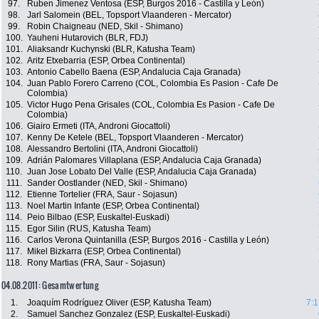
97.
Ruben Jimenez Ventosa (ESP, Burgos 2016 - Castilla y León)
98.
Jarl Salomein (BEL, Topsport Vlaanderen - Mercator)
99.
Robin Chaigneau (NED, Skil - Shimano)
100.
Yauheni Hutarovich (BLR, FDJ)
101.
Aliaksandr Kuchynski (BLR, Katusha Team)
102.
Aritz Etxebarria (ESP, Orbea Continental)
103.
Antonio Cabello Baena (ESP, Andalucia Caja Granada)
104.
Juan Pablo Forero Carreno (COL, Colombia Es Pasion - Cafe De
Colombia)
105.
Victor Hugo Pena Grisales (COL, Colombia Es Pasion - Cafe De
Colombia)
106.
Giairo Ermeti (ITA, Androni Giocattoli)
107.
Kenny De Ketele (BEL, Topsport Vlaanderen - Mercator)
108.
Alessandro Bertolini (ITA, Androni Giocattoli)
109.
Adrián Palomares Villaplana (ESP, Andalucia Caja Granada)
110.
Juan Jose Lobato Del Valle (ESP, Andalucia Caja Granada)
111.
Sander Oostlander (NED, Skil - Shimano)
112.
Etienne Tortelier (FRA, Saur - Sojasun)
113.
Noel Martin Infante (ESP, Orbea Continental)
114.
Peio Bilbao (ESP, Euskaltel-Euskadi)
115.
Egor Silin (RUS, Katusha Team)
116.
Carlos Verona Quintanilla (ESP, Burgos 2016 - Castilla y León)
117.
Mikel Bizkarra (ESP, Orbea Continental)
118.
Rony Martias (FRA, Saur - Sojasun)
04.08.2011: Gesamtwertung
1.
Joaquím Rodríguez Oliver (ESP, Katusha Team)
7:1
2.
Samuel Sanchez Gonzalez (ESP, Euskaltel-Euskadi)