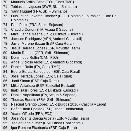
70.
Mauricio Ardila Cano (COL, Geox-TMC)
71.
Tobias Ludvigsson (SWE, Skil - Shimano)
72.
Yann Huguet (FRA, Skil - Shimano)
73.
Luis Felipe Laverde Jimenez (COL, Colombia Es Pasion - Cafe De
Colombia)
74.
Paul Poux (FRA, Saur - Sojasun)
75.
Claudio Corioni (ITA, Acqua & Sapone)
76.
Mikel Landa Meana (ESP, Euskaltel-Euskadi)
77.
Jackson Rodriguez (VEN, Androni Giocattoli)
78.
Javier Moreno Bazan (ESP, Caja Rural)
79.
Jesús Herrada Lopez (ESP, Movistar Team)
80.
Martin Reimer (GER, Skil - Shimano)
81.
Dominique Rollin (CAN, FDJ)
82.
Angel Vicioso Arcos (ESP, Androni Giocattoli)
83.
Daniele Ratto (ITA, Geox-TMC)
84.
Egoitz Garcia Echeguibel (ESP, Caja Rural)
85.
José Herrada Lopez (ESP, Caja Rural)
86.
Jordi Simon (ESP, Caja Rural)
87.
Mikel Astarloza (ESP, Euskaltel-Euskadi)
88.
Inaki Isasi Flores (ESP, Euskaltel-Euskadi)
89.
Danilo Napolitano (ITA, Acqua & Sapone)
90.
Thomas Bonnin (FRA, Skil - Shimano)
91.
Pascual Orengo Lopez (ESP, Burgos 2016 - Castilla y León)
92.
Beñat Urain Epelde (ESP, Orbea Continental)
93.
Yoann Offredo (FRA, FDJ)
94.
José Vicente Garcia Acosta (ESP, Movistar Team)
95.
Xabier Zabalo Imaz (ESP, Orbea Continental)
96.
Igor Romero Etxebarria (ESP, Caja Rural)