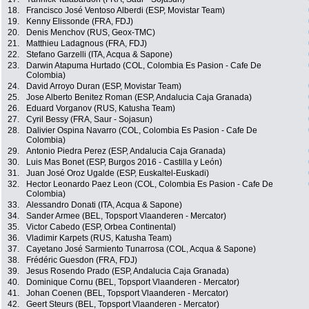
18.
Francisco José Ventoso Alberdi (ESP, Movistar Team)
19.
Kenny Elissonde (FRA, FDJ)
20.
Denis Menchov (RUS, Geox-TMC)
21.
Matthieu Ladagnous (FRA, FDJ)
22.
Stefano Garzelli (ITA, Acqua & Sapone)
23.
Darwin Atapuma Hurtado (COL, Colombia Es Pasion - Cafe De
Colombia)
24.
David Arroyo Duran (ESP, Movistar Team)
25.
Jose Alberto Benitez Roman (ESP, Andalucia Caja Granada)
26.
Eduard Vorganov (RUS, Katusha Team)
27.
Cyril Bessy (FRA, Saur - Sojasun)
28.
Dalivier Ospina Navarro (COL, Colombia Es Pasion - Cafe De
Colombia)
29.
Antonio Piedra Perez (ESP, Andalucia Caja Granada)
30.
Luis Mas Bonet (ESP, Burgos 2016 - Castilla y León)
31.
Juan José Oroz Ugalde (ESP, Euskaltel-Euskadi)
32.
Hector Leonardo Paez Leon (COL, Colombia Es Pasion - Cafe De
Colombia)
33.
Alessandro Donati (ITA, Acqua & Sapone)
34.
Sander Armee (BEL, Topsport Vlaanderen - Mercator)
35.
Victor Cabedo (ESP, Orbea Continental)
36.
Vladimir Karpets (RUS, Katusha Team)
37.
Cayetano José Sarmiento Tunarrosa (COL, Acqua & Sapone)
38.
Frédéric Guesdon (FRA, FDJ)
39.
Jesus Rosendo Prado (ESP, Andalucia Caja Granada)
40.
Dominique Cornu (BEL, Topsport Vlaanderen - Mercator)
41.
Johan Coenen (BEL, Topsport Vlaanderen - Mercator)
42.
Geert Steurs (BEL, Topsport Vlaanderen - Mercator)