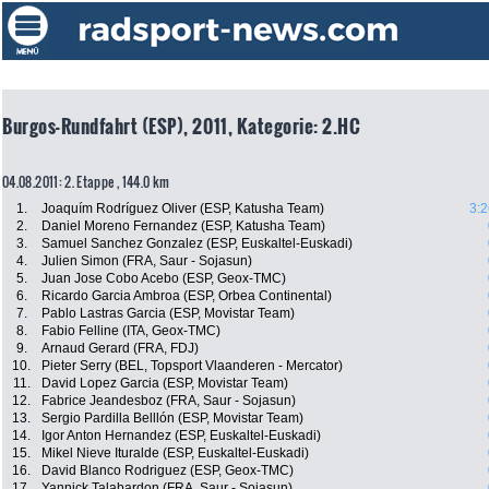
Burgos-Rundfahrt (ESP), 2011, Kategorie: 2.HC
04.08.2011: 2. Etappe , 144.0 km
1.
Joaquím Rodríguez Oliver (ESP, Katusha Team)
3:2
2.
Daniel Moreno Fernandez (ESP, Katusha Team)
3.
Samuel Sanchez Gonzalez (ESP, Euskaltel-Euskadi)
4.
Julien Simon (FRA, Saur - Sojasun)
5.
Juan Jose Cobo Acebo (ESP, Geox-TMC)
6.
Ricardo Garcia Ambroa (ESP, Orbea Continental)
7.
Pablo Lastras Garcia (ESP, Movistar Team)
8.
Fabio Felline (ITA, Geox-TMC)
9.
Arnaud Gerard (FRA, FDJ)
10.
Pieter Serry (BEL, Topsport Vlaanderen - Mercator)
11.
David Lopez Garcia (ESP, Movistar Team)
12.
Fabrice Jeandesboz (FRA, Saur - Sojasun)
13.
Sergio Pardilla Belllón (ESP, Movistar Team)
14.
Igor Anton Hernandez (ESP, Euskaltel-Euskadi)
15.
Mikel Nieve Ituralde (ESP, Euskaltel-Euskadi)
16.
David Blanco Rodriguez (ESP, Geox-TMC)
17.
Yannick Talabardon (FRA, Saur - Sojasun)