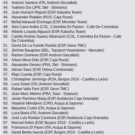
43.
Antonio Santoro (ITA, Androni Giocattoli)
44.
Yukihiro Doi (JPN, Skil - Shimano)
45.
Juan Horrach Rippoll (ESP, Katusha Team)
46.
Alexander Riabkin (RUS, Caja Rural)
47.
Beñat Intxausti Elorriaga (ESP, Movistar Team)
48.
Alex Cano Ardila (COL, Colombia Es Pasion - Cafe De Colombia)
49.
Alberto Losada Alguacil (ESP, Katusha Team)
50.
Camilo Andres Suarez Albarracin (COL, Colombia Es Pasion - Cafe
De Colombia)
51.
David De La Fuente Rasilla (ESP, Geox-TMC)
52.
Jérôme Baugnies (BEL, Topsport Vlaanderen - Mercator)
53.
Ramon Domene (ESP, Androni Giocattoli)
54.
Arturo Mora Ortiz (ESP, Caja Rural)
55.
Alexandre Geniez (FRA, Skil - Shimano)
56.
Adrian Saez (ESP, Orbea Continental)
57.
Iñigo Cuesta (ESP, Caja Rural)
58.
Christopher Jennings (RSA, Burgos 2016 - Castilla y León)
59.
Luca Solari (ITA, Androni Giocattoli)
60.
Rafael Valls Ferri (ESP, Geox-TMC)
61.
Jean-Marc Marino (FRA, Saur - Sojasun)
62.
Javier Ramirez Abeja (ESP, Andalucia Caja Granada)
63.
Vladimir Miholjevic (CRO, Acqua & Sapone)
64.
Massimo Codol (ITA, Acqua & Sapone)
65.
Luca Barla (ITA, Androni Giocattoli)
66.
José Luis Roldan Carmona (ESP, Andalucia Caja Granada)
67.
Manuel Anton (ESP, Burgos 2016 - Castilla y León)
68.
Francesco Di Paolo (ITA, Acqua & Sapone)
69.
David Belda Garcia (ESP, Burgos 2016 - Castilla y León)