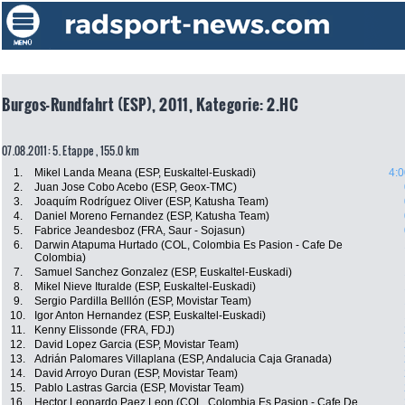
Burgos-Rundfahrt (ESP), 2011, Kategorie: 2.HC
07.08.2011: 5. Etappe , 155.0 km
1.
Mikel Landa Meana (ESP, Euskaltel-Euskadi)
4:0
2.
Juan Jose Cobo Acebo (ESP, Geox-TMC)
3.
Joaquím Rodríguez Oliver (ESP, Katusha Team)
4.
Daniel Moreno Fernandez (ESP, Katusha Team)
5.
Fabrice Jeandesboz (FRA, Saur - Sojasun)
6.
Darwin Atapuma Hurtado (COL, Colombia Es Pasion - Cafe De
Colombia)
7.
Samuel Sanchez Gonzalez (ESP, Euskaltel-Euskadi)
8.
Mikel Nieve Ituralde (ESP, Euskaltel-Euskadi)
9.
Sergio Pardilla Belllón (ESP, Movistar Team)
10.
Igor Anton Hernandez (ESP, Euskaltel-Euskadi)
11.
Kenny Elissonde (FRA, FDJ)
12.
David Lopez Garcia (ESP, Movistar Team)
13.
Adrián Palomares Villaplana (ESP, Andalucia Caja Granada)
14.
David Arroyo Duran (ESP, Movistar Team)
15.
Pablo Lastras Garcia (ESP, Movistar Team)
16.
Hector Leonardo Paez Leon (COL, Colombia Es Pasion - Cafe De