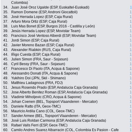
Colombia)
34.
Juan José Oroz Ugalde (ESP, Euskaltel-Euskadi)
1
35.
Ramon Domene (ESP, Androni Giocattoli)
1
36.
José Herrada Lopez (ESP, Caja Rural)
1
37.
Arturo Mora Ortiz (ESP, Caja Rural)
1
38.
Luis Mas Bonet (ESP, Burgos 2016 - Castilla y León)
1
39.
Jesús Herrada Lopez (ESP, Movistar Team)
1
40.
Francisco José Ventoso Alberdi (ESP, Movistar Team)
1
41.
Jordi Simon (ESP, Caja Rural)
1
42.
Javier Moreno Bazan (ESP, Caja Rural)
1
43.
Alexander Riabkin (RUS, Caja Rural)
1
44.
Iñigo Cuesta (ESP, Caja Rural)
1
45.
Julien Simon (FRA, Saur - Sojasun)
1
46.
Cyril Bessy (FRA, Saur - Sojasun)
1
47.
Francesco Di Paolo (ITA, Acqua & Sapone)
1
48.
Alessandro Donati (ITA, Acqua & Sapone)
1
49.
Yukihiro Doi (JPN, Skil - Shimano)
1
50.
Matthieu Ladagnous (FRA, FDJ)
1
51.
Jesus Rosendo Prado (ESP, Andalucia Caja Granada)
1
52.
Jose Alberto Benitez Roman (ESP, Andalucia Caja Granada)
1
53.
Vladimir Miholjevic (CRO, Acqua & Sapone)
1
54.
Johan Coenen (BEL, Topsport Vlaanderen - Mercator)
1
55.
Daniele Ratto (ITA, Geox-TMC)
1
56.
Mauricio Ardila Cano (COL, Geox-TMC)
1
57.
Sander Armee (BEL, Topsport Vlaanderen - Mercator)
1
58.
José Luis Roldan Carmona (ESP, Andalucia Caja Granada)
1
59.
Rafael Valls Ferri (ESP, Geox-TMC)
1
60.
Camilo Andres Suarez Albarracin (COL, Colombia Es Pasion - Cafe
1