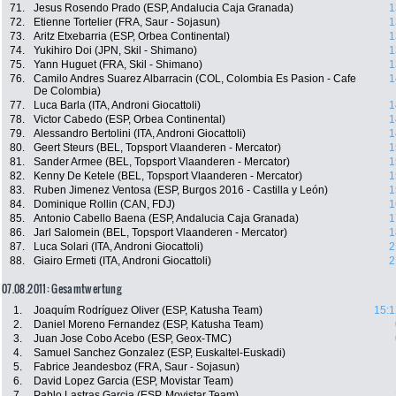
71.
Jesus Rosendo Prado (ESP, Andalucia Caja Granada)
1
72.
Etienne Tortelier (FRA, Saur - Sojasun)
1
73.
Aritz Etxebarria (ESP, Orbea Continental)
1
74.
Yukihiro Doi (JPN, Skil - Shimano)
1
75.
Yann Huguet (FRA, Skil - Shimano)
1
76.
Camilo Andres Suarez Albarracin (COL, Colombia Es Pasion - Cafe
1
De Colombia)
77.
Luca Barla (ITA, Androni Giocattoli)
1
78.
Victor Cabedo (ESP, Orbea Continental)
1
79.
Alessandro Bertolini (ITA, Androni Giocattoli)
1
80.
Geert Steurs (BEL, Topsport Vlaanderen - Mercator)
1
81.
Sander Armee (BEL, Topsport Vlaanderen - Mercator)
1
82.
Kenny De Ketele (BEL, Topsport Vlaanderen - Mercator)
1
83.
Ruben Jimenez Ventosa (ESP, Burgos 2016 - Castilla y León)
1
84.
Dominique Rollin (CAN, FDJ)
1
85.
Antonio Cabello Baena (ESP, Andalucia Caja Granada)
1
86.
Jarl Salomein (BEL, Topsport Vlaanderen - Mercator)
1
87.
Luca Solari (ITA, Androni Giocattoli)
2
88.
Giairo Ermeti (ITA, Androni Giocattoli)
2
07.08.2011: Gesamtwertung
1.
Joaquím Rodríguez Oliver (ESP, Katusha Team)
15:1
2.
Daniel Moreno Fernandez (ESP, Katusha Team)
3.
Juan Jose Cobo Acebo (ESP, Geox-TMC)
4.
Samuel Sanchez Gonzalez (ESP, Euskaltel-Euskadi)
5.
Fabrice Jeandesboz (FRA, Saur - Sojasun)
6.
David Lopez Garcia (ESP, Movistar Team)
7.
Pablo Lastras Garcia (ESP, Movistar Team)