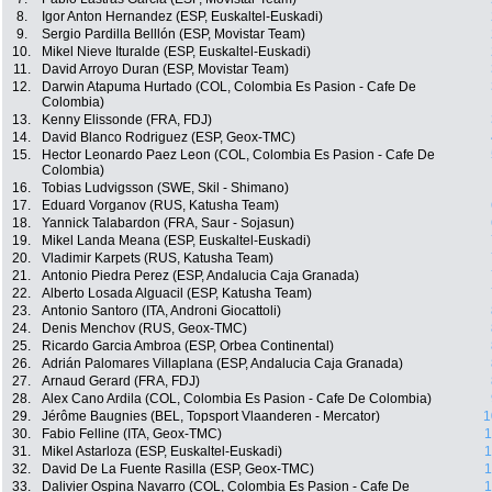
8.
Igor Anton Hernandez (ESP, Euskaltel-Euskadi)
9.
Sergio Pardilla Belllón (ESP, Movistar Team)
10.
Mikel Nieve Ituralde (ESP, Euskaltel-Euskadi)
11.
David Arroyo Duran (ESP, Movistar Team)
12.
Darwin Atapuma Hurtado (COL, Colombia Es Pasion - Cafe De
Colombia)
13.
Kenny Elissonde (FRA, FDJ)
14.
David Blanco Rodriguez (ESP, Geox-TMC)
15.
Hector Leonardo Paez Leon (COL, Colombia Es Pasion - Cafe De
Colombia)
16.
Tobias Ludvigsson (SWE, Skil - Shimano)
17.
Eduard Vorganov (RUS, Katusha Team)
18.
Yannick Talabardon (FRA, Saur - Sojasun)
19.
Mikel Landa Meana (ESP, Euskaltel-Euskadi)
20.
Vladimir Karpets (RUS, Katusha Team)
21.
Antonio Piedra Perez (ESP, Andalucia Caja Granada)
22.
Alberto Losada Alguacil (ESP, Katusha Team)
23.
Antonio Santoro (ITA, Androni Giocattoli)
24.
Denis Menchov (RUS, Geox-TMC)
25.
Ricardo Garcia Ambroa (ESP, Orbea Continental)
26.
Adrián Palomares Villaplana (ESP, Andalucia Caja Granada)
27.
Arnaud Gerard (FRA, FDJ)
28.
Alex Cano Ardila (COL, Colombia Es Pasion - Cafe De Colombia)
29.
Jérôme Baugnies (BEL, Topsport Vlaanderen - Mercator)
1
30.
Fabio Felline (ITA, Geox-TMC)
1
31.
Mikel Astarloza (ESP, Euskaltel-Euskadi)
1
32.
David De La Fuente Rasilla (ESP, Geox-TMC)
1
33.
Dalivier Ospina Navarro (COL, Colombia Es Pasion - Cafe De
1