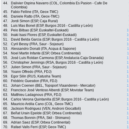
44.
Dalivier Ospina Navarro (COL, Colombia Es Pasion - Cafe De
Colombia)
45.
Fabio Felline (ITA, Geox-TMC)
46.
Daniele Ratto (ITA, Geox-TMC)
47.
Jordi Simon (ESP, Caja Rural)
48.
Luis Mas Bonet (ESP, Burgos 2016 - Castilla y León)
49.
Peio Bilbao (ESP, Euskaltel-Euskadi)
1
50.
Inaki Isasi Flores (ESP, Euskaltel-Euskadi)
1
51.
David Belda Garcia (ESP, Burgos 2016 - Castilla y León)
1
52.
Cyril Bessy (FRA, Saur - Sojasun)
1
53.
Alessandro Donati (ITA, Acqua & Sapone)
1
54.
Noel Martin Infante (ESP, Orbea Continental)
1
55.
José Luis Roldan Carmona (ESP, Andalucia Caja Granada)
1
56.
Christopher Jennings (RSA, Burgos 2016 - Castilla y León)
1
57.
Julien Simon (FRA, Saur - Sojasun)
1
58.
Yoann Offredo (FRA, FDJ)
1
59.
Egor Silin (RUS, Katusha Team)
1
60.
Frédéric Guesdon (FRA, FDJ)
1
61.
Johan Coenen (BEL, Topsport Vlaanderen - Mercator)
1
62.
Francisco José Ventoso Alberdi (ESP, Movistar Team)
1
63.
Matthieu Ladagnous (FRA, FDJ)
1
64.
Carlos Verona Quintanilla (ESP, Burgos 2016 - Castilla y León)
1
65.
Mauricio Ardila Cano (COL, Geox-TMC)
1
66.
Jackson Rodriguez (VEN, Androni Giocattoli)
1
67.
Beñat Urain Epelde (ESP, Orbea Continental)
1
68.
Thomas Bonnin (FRA, Skil - Shimano)
1
69.
Adrian Saez (ESP, Orbea Continental)
1
70.
Rafael Valls Ferri (ESP, Geox-TMC)
1