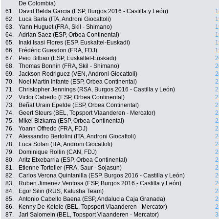
De Colombia)
61.
David Belda Garcia (ESP, Burgos 2016 - Castilla y León)
1
62.
Luca Barla (ITA, Androni Giocattoli)
1
63.
Yann Huguet (FRA, Skil - Shimano)
1
64.
Adrian Saez (ESP, Orbea Continental)
1
65.
Inaki Isasi Flores (ESP, Euskaltel-Euskadi)
1
66.
Frédéric Guesdon (FRA, FDJ)
1
67.
Peio Bilbao (ESP, Euskaltel-Euskadi)
2
68.
Thomas Bonnin (FRA, Skil - Shimano)
2
69.
Jackson Rodriguez (VEN, Androni Giocattoli)
2
70.
Noel Martin Infante (ESP, Orbea Continental)
2
71.
Christopher Jennings (RSA, Burgos 2016 - Castilla y León)
2
72.
Victor Cabedo (ESP, Orbea Continental)
2
73.
Beñat Urain Epelde (ESP, Orbea Continental)
2
74.
Geert Steurs (BEL, Topsport Vlaanderen - Mercator)
2
75.
Mikel Bizkarra (ESP, Orbea Continental)
2
76.
Yoann Offredo (FRA, FDJ)
2
77.
Alessandro Bertolini (ITA, Androni Giocattoli)
2
78.
Luca Solari (ITA, Androni Giocattoli)
2
79.
Dominique Rollin (CAN, FDJ)
2
80.
Aritz Etxebarria (ESP, Orbea Continental)
2
81.
Etienne Tortelier (FRA, Saur - Sojasun)
2
82.
Carlos Verona Quintanilla (ESP, Burgos 2016 - Castilla y León)
2
83.
Ruben Jimenez Ventosa (ESP, Burgos 2016 - Castilla y León)
2
84.
Egor Silin (RUS, Katusha Team)
2
85.
Antonio Cabello Baena (ESP, Andalucia Caja Granada)
2
86.
Kenny De Ketele (BEL, Topsport Vlaanderen - Mercator)
2
87.
Jarl Salomein (BEL, Topsport Vlaanderen - Mercator)
3