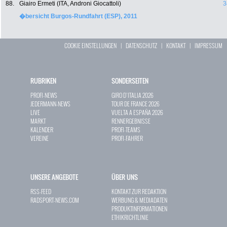
88.
Giairo Ermeti (ITA, Androni Giocattoli)
3
�bersicht Burgos-Rundfahrt (ESP), 2011
COOKIE EINSTELLUNGEN
|
DATENSCHUTZ
|
KONTAKT
|
IMPRESSUM
RUBRIKEN
SONDERSEITEN
PROFI-NEWS
GIRO D`ITALIA 2026
JEDERMANN-NEWS
TOUR DE FRANCE 2026
LIVE
VUELTA A ESPAÑA 2026
MARKT
RENNERGEBNISSE
KALENDER
PROFI-TEAMS
VEREINE
PROFI-FAHRER
UNSERE ANGEBOTE
ÜBER UNS
RSS-FEED
KONTAKT ZUR REDAKTION
RADSPORT-NEWS.COM
WERBUNG & MEDIADATEN
PRODUKTINFORMATIONEN
ETHIKRICHTLINIE