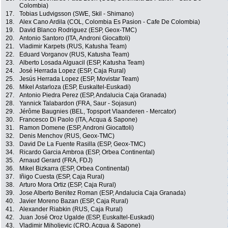
Colombia)
17.
Tobias Ludvigsson (SWE, Skil - Shimano)
18.
Alex Cano Ardila (COL, Colombia Es Pasion - Cafe De Colombia)
19.
David Blanco Rodriguez (ESP, Geox-TMC)
20.
Antonio Santoro (ITA, Androni Giocattoli)
21.
Vladimir Karpets (RUS, Katusha Team)
22.
Eduard Vorganov (RUS, Katusha Team)
23.
Alberto Losada Alguacil (ESP, Katusha Team)
24.
José Herrada Lopez (ESP, Caja Rural)
25.
Jesús Herrada Lopez (ESP, Movistar Team)
26.
Mikel Astarloza (ESP, Euskaltel-Euskadi)
27.
Antonio Piedra Perez (ESP, Andalucia Caja Granada)
28.
Yannick Talabardon (FRA, Saur - Sojasun)
29.
Jérôme Baugnies (BEL, Topsport Vlaanderen - Mercator)
30.
Francesco Di Paolo (ITA, Acqua & Sapone)
31.
Ramon Domene (ESP, Androni Giocattoli)
32.
Denis Menchov (RUS, Geox-TMC)
33.
David De La Fuente Rasilla (ESP, Geox-TMC)
34.
Ricardo Garcia Ambroa (ESP, Orbea Continental)
35.
Arnaud Gerard (FRA, FDJ)
36.
Mikel Bizkarra (ESP, Orbea Continental)
37.
Iñigo Cuesta (ESP, Caja Rural)
38.
Arturo Mora Ortiz (ESP, Caja Rural)
39.
Jose Alberto Benitez Roman (ESP, Andalucia Caja Granada)
40.
Javier Moreno Bazan (ESP, Caja Rural)
41.
Alexander Riabkin (RUS, Caja Rural)
42.
Juan José Oroz Ugalde (ESP, Euskaltel-Euskadi)
43.
Vladimir Miholjevic (CRO, Acqua & Sapone)