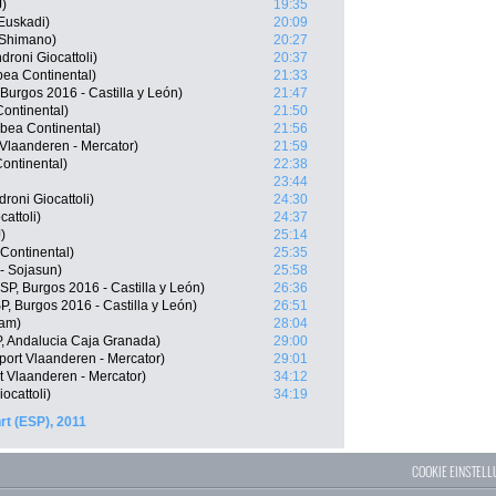
J)
19:35
-Euskadi)
20:09
 Shimano)
20:27
roni Giocattoli)
20:37
bea Continental)
21:33
Burgos 2016 - Castilla y León)
21:47
ontinental)
21:50
bea Continental)
21:56
 Vlaanderen - Mercator)
21:59
Continental)
22:38
23:44
droni Giocattoli)
24:30
cattoli)
24:37
)
25:14
 Continental)
25:35
 - Sojasun)
25:58
SP, Burgos 2016 - Castilla y León)
26:36
, Burgos 2016 - Castilla y León)
26:51
eam)
28:04
, Andalucia Caja Granada)
29:00
ort Vlaanderen - Mercator)
29:01
t Vlaanderen - Mercator)
34:12
ocattoli)
34:19
t (ESP), 2011
COOKIE EINSTEL