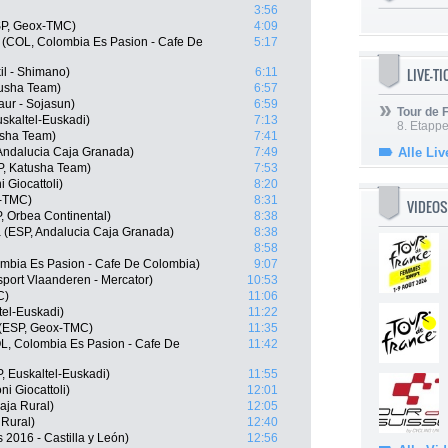
3:56
SP, Geox-TMC)
4:09
 (COL, Colombia Es Pasion - Cafe De
5:17
LIVE-T
il - Shimano)
6:11
usha Team)
6:57
aur - Sojasun)
6:59
Tour de
skaltel-Euskadi)
7:13
8. Etappe
usha Team)
7:41
 Andalucia Caja Granada)
7:49
Alle Liv
P, Katusha Team)
7:53
 Giocattoli)
8:20
-TMC)
8:31
VIDEOS
, Orbea Continental)
8:38
a (ESP, Andalucia Caja Granada)
8:38
8:58
ombia Es Pasion - Cafe De Colombia)
9:07
port Vlaanderen - Mercator)
10:53
C)
11:06
tel-Euskadi)
11:22
 (ESP, Geox-TMC)
11:35
OL, Colombia Es Pasion - Cafe De
11:42
, Euskaltel-Euskadi)
11:55
 Giocattoli)
12:01
aja Rural)
12:05
 Rural)
12:40
 2016 - Castilla y León)
12:56