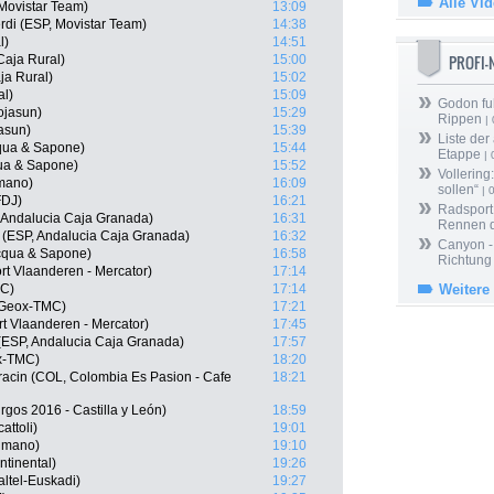
Alle Vi
Movistar Team)
13:09
rdi (ESP, Movistar Team)
14:38
l)
14:51
PROFI
Caja Rural)
15:00
ja Rural)
15:02
al)
15:09
Godon fu
ojasun)
15:29
Rippen
| 
jasun)
15:39
Liste der
cqua & Sapone)
15:44
Etappe
| 
qua & Sapone)
15:52
Vollering
imano)
16:09
sollen“
| 
FDJ)
16:21
Radsport 
 Andalucia Caja Granada)
16:31
Rennen 
 (ESP, Andalucia Caja Granada)
16:32
Canyon -
Acqua & Sapone)
16:58
Richtung
t Vlaanderen - Mercator)
17:14
MC)
17:14
Weitere
, Geox-TMC)
17:21
t Vlaanderen - Mercator)
17:45
(ESP, Andalucia Caja Granada)
17:57
ox-TMC)
18:20
racin (COL, Colombia Es Pasion - Cafe
18:21
rgos 2016 - Castilla y León)
18:59
attoli)
19:01
himano)
19:10
tinental)
19:26
altel-Euskadi)
19:27