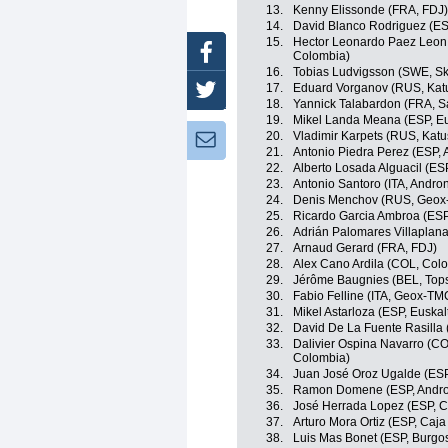
13.
Kenny Elissonde (FRA, FDJ)
14.
David Blanco Rodriguez (E
15.
Hector Leonardo Paez Leon
Facebook
Colombia)
16.
Tobias Ludvigsson (SWE, Sk
17.
Eduard Vorganov (RUS, Kat
Twitter
18.
Yannick Talabardon (FRA, S
19.
Mikel Landa Meana (ESP, Eu
20.
Vladimir Karpets (RUS, Kat
Newsletter:
21.
Antonio Piedra Perez (ESP,
22.
Alberto Losada Alguacil (ES
23.
Antonio Santoro (ITA, Androni
24.
Denis Menchov (RUS, Geox
25.
Ricardo Garcia Ambroa (ESP
26.
Adrián Palomares Villaplan
27.
Arnaud Gerard (FRA, FDJ)
28.
Alex Cano Ardila (COL, Col
29.
Jérôme Baugnies (BEL, Tops
30.
Fabio Felline (ITA, Geox-TM
31.
Mikel Astarloza (ESP, Euskal
32.
David De La Fuente Rasilla
33.
Dalivier Ospina Navarro (C
Colombia)
34.
Juan José Oroz Ugalde (ESP
35.
Ramon Domene (ESP, Androni
36.
José Herrada Lopez (ESP, C
37.
Arturo Mora Ortiz (ESP, Caja
38.
Luis Mas Bonet (ESP, Burgos