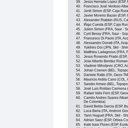
39.
Jesús Herrada Lopez (ESP, 
40.
Francisco José Ventoso Albe
41.
Jordi Simon (ESP, Caja Rura
42.
Javier Moreno Bazan (ESP, 
43.
Alexander Riabkin (RUS, Ca
44.
Iñigo Cuesta (ESP, Caja Rur
45.
Julien Simon (FRA, Saur - S
46.
Cyril Bessy (FRA, Saur - So
47.
Francesco Di Paolo (ITA, A
48.
Alessandro Donati (ITA, Ac
49.
Yukihiro Doi (JPN, Skil - Sh
50.
Matthieu Ladagnous (FRA, 
51.
Jesus Rosendo Prado (ESP,
52.
Jose Alberto Benitez Roman
53.
Vladimir Miholjevic (CRO, 
54.
Johan Coenen (BEL, Topspor
55.
Daniele Ratto (ITA, Geox-T
56.
Mauricio Ardila Cano (COL
57.
Sander Armee (BEL, Topspor
58.
José Luis Roldan Carmona 
59.
Rafael Valls Ferri (ESP, Ge
60.
Camilo Andres Suarez Albar
De Colombia)
61.
David Belda Garcia (ESP, Bu
62.
Luca Barla (ITA, Androni Gioc
63.
Yann Huguet (FRA, Skil - S
64.
Adrian Saez (ESP, Orbea Con
65.
Inaki Isasi Flores (ESP, Eusk