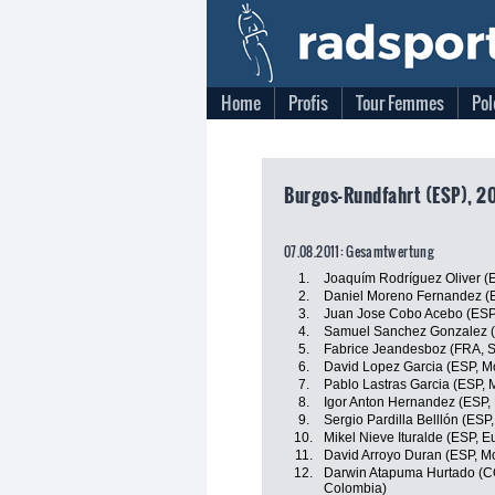
Home
Profis
Tour Femmes
Pol
Burgos-Rundfahrt (ESP), 20
07.08.2011: Gesamtwertung
1.
Joaquím Rodríguez Oliver (
2.
Daniel Moreno Fernandez (
3.
Juan Jose Cobo Acebo (ES
4.
Samuel Sanchez Gonzalez (E
5.
Fabrice Jeandesboz (FRA, S
6.
David Lopez Garcia (ESP, M
7.
Pablo Lastras Garcia (ESP, 
8.
Igor Anton Hernandez (ESP, 
9.
Sergio Pardilla Belllón (ESP
10.
Mikel Nieve Ituralde (ESP, E
11.
David Arroyo Duran (ESP, M
12.
Darwin Atapuma Hurtado (C
Colombia)