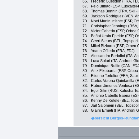
66.
Frédéric Guesdon (FRA, FD
67.
Peio Bilbao (ESP, Euskaltel
68.
Thomas Bonnin (FRA, Skil -
69.
Jackson Rodriguez (VEN, And
70.
Noel Martin Infante (ESP, Or
71.
Christopher Jennings (RSA, 
72.
Victor Cabedo (ESP, Orbea C
73.
Beñat Urain Epelde (ESP, Or
74.
Geert Steurs (BEL, Topsport
75.
Mikel Bizkarra (ESP, Orbea 
76.
Yoann Offredo (FRA, FDJ)
77.
Alessandro Bertolini (ITA, An
78.
Luca Solari (ITA, Androni Gio
79.
Dominique Rollin (CAN, FDJ
80.
Aritz Etxebarria (ESP, Orbea
81.
Etienne Tortelier (FRA, Saur
82.
Carlos Verona Quintanilla (E
83.
Ruben Jimenez Ventosa (ESP
84.
Egor Silin (RUS, Katusha T
85.
Antonio Cabello Baena (ESP
86.
Kenny De Ketele (BEL, Topsp
87.
Jarl Salomein (BEL, Topspor
88.
Giairo Ermeti (ITA, Androni Gi
�bersicht Burgos-Rundfahr