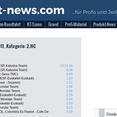
en-Rundfahrt
KT-Szene
Gravel
Profi-Material
Produkt-News
11, Kategorie: 2.HC
ESP, Katusha Team)
15:12:34
ESP, Katusha Team)
0:36
P, Geox-TMC)
0:45
SP, Euskaltel-Euskadi)
1:23
aur - Sojasun)
1:52
ovistar Team)
1:58
Movistar Team)
2:06
Euskaltel-Euskadi)
2:25
, Movistar Team)
2:34
uskaltel-Euskadi)
2:55
ovistar Team)
3:23
OL, Colombia Es Pasion - Cafe De
3:39
Steady