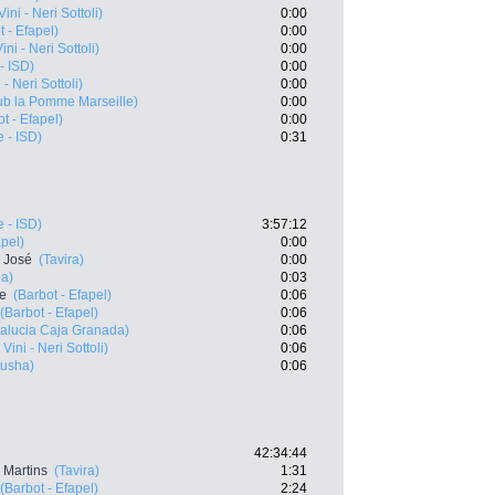
ini - Neri Sottoli)
0:00
t - Efapel)
0:00
ni - Neri Sottoli)
0:00
- ISD)
0:00
- Neri Sottoli)
0:00
ub la Pomme Marseille)
0:00
t - Efapel)
0:00
 - ISD)
0:31
 - ISD)
3:57:12
apel)
0:00
 José
(Tavira)
0:00
a)
0:03
te
(Barbot - Efapel)
0:06
(Barbot - Efapel)
0:06
alucia Caja Granada)
0:06
Vini - Neri Sottoli)
0:06
atusha)
0:06
42:34:44
 Martins
(Tavira)
1:31
(Barbot - Efapel)
2:24