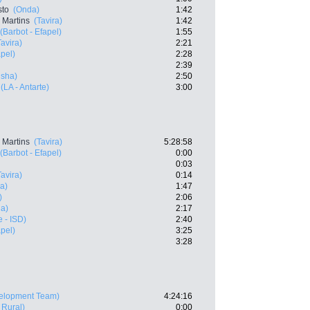
sto
(Onda)
1:42
 Martins
(Tavira)
1:42
(Barbot - Efapel)
1:55
Tavira)
2:21
apel)
2:28
2:39
usha)
2:50
(LA - Antarte)
3:00
 Martins
(Tavira)
5:28:58
(Barbot - Efapel)
0:00
0:03
Tavira)
0:14
a)
1:47
)
2:06
a)
2:17
 - ISD)
2:40
apel)
3:25
3:28
velopment Team)
4:24:16
 Rural)
0:00