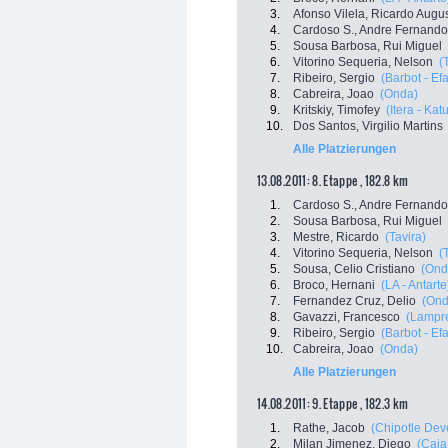
3.
Afonso Vilela, Ricardo Augu
4.
Cardoso S., Andre Fernando
5.
Sousa Barbosa, Rui Miguel
6.
Vitorino Sequeria, Nelson
(
7.
Ribeiro, Sergio
(Barbot - Ef
8.
Cabreira, Joao
(Onda)
9.
Kritskiy, Timofey
(Itera - Kat
10.
Dos Santos, Virgilio Martins
Alle Platzierungen
13.08.2011: 8. Etappe , 182.8 km
1.
Cardoso S., Andre Fernando
2.
Sousa Barbosa, Rui Miguel
3.
Mestre, Ricardo
(Tavira)
4.
Vitorino Sequeria, Nelson
(
5.
Sousa, Celio Cristiano
(Ond
6.
Broco, Hernani
(LA - Antarte
7.
Fernandez Cruz, Delio
(Ond
8.
Gavazzi, Francesco
(Lampre
9.
Ribeiro, Sergio
(Barbot - Ef
10.
Cabreira, Joao
(Onda)
Alle Platzierungen
14.08.2011: 9. Etappe , 182.3 km
1.
Rathe, Jacob
(Chipotle De
2.
Milan Jimenez, Diego
(Caja