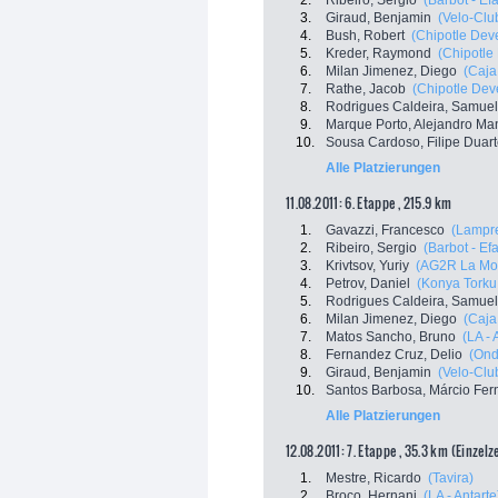
2.
Ribeiro, Sergio
(Barbot - Ef
3.
Giraud, Benjamin
(Velo-Clu
4.
Bush, Robert
(Chipotle De
5.
Kreder, Raymond
(Chipotl
6.
Milan Jimenez, Diego
(Caja
7.
Rathe, Jacob
(Chipotle De
8.
Rodrigues Caldeira, Samuel
9.
Marque Porto, Alejandro Ma
10.
Sousa Cardoso, Filipe Duar
Alle Platzierungen
11.08.2011: 6. Etappe , 215.9 km
1.
Gavazzi, Francesco
(Lampre
2.
Ribeiro, Sergio
(Barbot - Ef
3.
Krivtsov, Yuriy
(AG2R La Mo
4.
Petrov, Daniel
(Konya Torku 
5.
Rodrigues Caldeira, Samuel
6.
Milan Jimenez, Diego
(Caja
7.
Matos Sancho, Bruno
(LA - 
8.
Fernandez Cruz, Delio
(Ond
9.
Giraud, Benjamin
(Velo-Clu
10.
Santos Barbosa, Márcio Fe
Alle Platzierungen
12.08.2011: 7. Etappe , 35.3 km (Einzelz
1.
Mestre, Ricardo
(Tavira)
2.
Broco, Hernani
(LA - Antarte