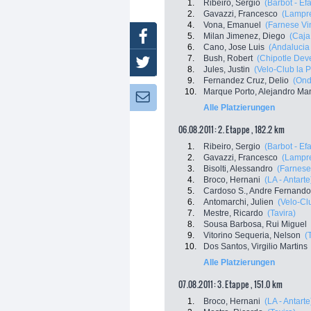
1.
Ribeiro, Sergio
(Barbot - Ef
2.
Gavazzi, Francesco
(Lampre
4.
Vona, Emanuel
(Farnese Vini
Facebook
5.
Milan Jimenez, Diego
(Caja
6.
Cano, Jose Luis
(Andalucia
7.
Bush, Robert
(Chipotle De
Twitter
8.
Jules, Justin
(Velo-Club la 
9.
Fernandez Cruz, Delio
(Ond
10.
Marque Porto, Alejandro Ma
Newsletter:
Alle Platzierungen
06.08.2011: 2. Etappe , 182.2 km
1.
Ribeiro, Sergio
(Barbot - Ef
2.
Gavazzi, Francesco
(Lampre
3.
Bisolti, Alessandro
(Farnese 
4.
Broco, Hernani
(LA - Antarte
5.
Cardoso S., Andre Fernando
6.
Antomarchi, Julien
(Velo-Cl
7.
Mestre, Ricardo
(Tavira)
8.
Sousa Barbosa, Rui Miguel
9.
Vitorino Sequeria, Nelson
(
10.
Dos Santos, Virgilio Martins
Alle Platzierungen
07.08.2011: 3. Etappe , 151.0 km
1.
Broco, Hernani
(LA - Antarte