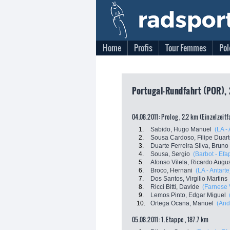
Home
Profis
Tour Femmes
Pol
Portugal-Rundfahrt (POR), 
04.08.2011: Prolog , 2.2 km (Einzelzeit
1.
Sabido, Hugo Manuel
(LA - 
2.
Sousa Cardoso, Filipe Duar
3.
Duarte Ferreira Silva, Bruno
4.
Sousa, Sergio
(Barbot - Efa
5.
Afonso Vilela, Ricardo Augu
6.
Broco, Hernani
(LA - Antarte
7.
Dos Santos, Virgilio Martins
8.
Ricci Bitti, Davide
(Farnese V
9.
Lemos Pinto, Edgar Miguel
10.
Ortega Ocana, Manuel
(And
05.08.2011: 1. Etappe , 187.7 km