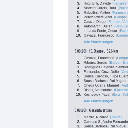
3.
Ricci Bitti, Davide
(Farnese V
4.
Alarcon Garcia, Raul
(Barbo
5.
Rabottini, Matteo
(Farnese Vi
6.
Perez Arrieta, Aitor
(Lampre 
7.
Caccia, Diego
(Farnese Vini 
8.
Antomarchi, Julien
(Velo-Cl
9.
Lima da Fonte, Cesar
(Barbo
10.
Gavazzi, Francesco
(Lampre
Alle Platzierungen
15.08.2011: 10. Etappe , 152.6 km
1.
Gavazzi, Francesco
(Lampre
2.
Ribeiro, Sergio
(Barbot - Ef
3.
Rodrigues Caldeira, Samuel
4.
Fernandez Cruz, Delio
(Ond
5.
Sousa Cardoso, Filipe Duar
6.
Sousa Barbosa, Rui Miguel
7.
Ortega Ocana, Manuel
(And
8.
Bisolti, Alessandro
(Farnese 
10.
Kochetkov, Pavel
(Itera - K
Alle Platzierungen
15.08.2011: Gesamtwertung
1.
Mestre, Ricardo
(Tavira)
2.
Cardoso S., Andre Fernando
3.
Sousa Barbosa, Rui Miguel