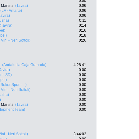
0:00
 Martins
(Tavira)
0:06
(LA - Antarte)
0:06
Tavira)
0:06
tusha)
0:11
(Tavira)
0:14
pel)
0:16
apel)
0:18
Vini - Neri Sottoli)
0:26
e
(Andalucia Caja Granada)
4:28:41
Tavira)
0:00
 - ISD)
0:00
apel)
0:00
Seker Spor - ...)
0:00
Vini - Neri Sottoli)
0:00
tusha)
0:00
)
0:00
 Martins
(Tavira)
0:00
elopment Team)
0:00
ni - Neri Sottoli)
3:44:02