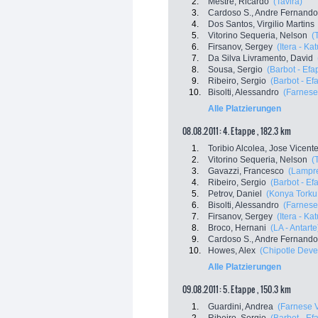
2.
Mestre, Ricardo
(Tavira)
3.
Cardoso S., Andre Fernando
4.
Dos Santos, Virgilio Martins
5.
Vitorino Sequeria, Nelson
(
6.
Firsanov, Sergey
(Itera - Ka
7.
Da Silva Livramento, David
8.
Sousa, Sergio
(Barbot - Efa
9.
Ribeiro, Sergio
(Barbot - Ef
10.
Bisolti, Alessandro
(Farnese 
Alle Platzierungen
08.08.2011: 4. Etappe , 182.3 km
1.
Toribio Alcolea, Jose Vicent
2.
Vitorino Sequeria, Nelson
(
3.
Gavazzi, Francesco
(Lampre
4.
Ribeiro, Sergio
(Barbot - Ef
5.
Petrov, Daniel
(Konya Torku 
6.
Bisolti, Alessandro
(Farnese 
7.
Firsanov, Sergey
(Itera - Ka
8.
Broco, Hernani
(LA - Antarte
9.
Cardoso S., Andre Fernando
10.
Howes, Alex
(Chipotle Dev
Alle Platzierungen
09.08.2011: 5. Etappe , 150.3 km
1.
Guardini, Andrea
(Farnese Vi