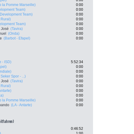
apel)
0:00
b la Pomme Marseille)
0:00
velopment Team)
0:00
e Development Team)
0:00
 Rural)
0:00
velopment Team)
0:00
 José
(Tavira)
0:00
nuel
(Onda)
0:00
te
(Barbot - Efapel)
0:00
 - ISD)
5:52:34
apel)
0:00
ndiale)
0:00
Seker Spor - ...)
0:00
 José
(Tavira)
0:00
 Rural)
0:00
Antarte)
0:00
a)
0:00
b la Pomme Marseille)
0:00
rnando
(LA - Antarte)
0:00
eitfahren)
0:46:52
)
1:00