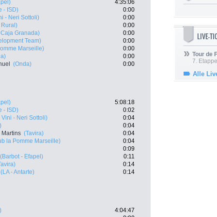
apel)
4:35:06
 - ISD)
0:00
 - Neri Sottoli)
0:00
 Rural)
0:00
 Caja Granada)
0:00
LIVE-T
velopment Team)
0:00
Pomme Marseille)
0:00
Tour de
a)
0:00
7. Etappe
nuel
(Onda)
0:00
Alle Liv
apel)
5:08:18
 - ISD)
0:02
Vini - Neri Sottoli)
0:04
)
0:04
 Martins
(Tavira)
0:04
ub la Pomme Marseille)
0:04
0:09
(Barbot - Efapel)
0:11
Tavira)
0:14
(LA - Antarte)
0:14
)
4:04:47