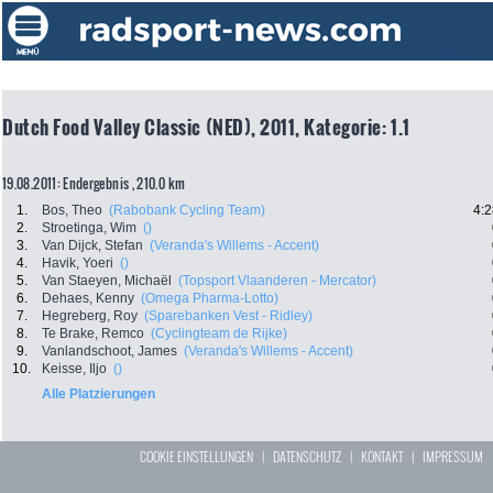
Dutch Food Valley Classic (NED), 2011, Kategorie: 1.1
19.08.2011: Endergebnis , 210.0 km
1.
Bos, Theo
(Rabobank Cycling Team)
4:2
2.
Stroetinga, Wim
()
3.
Van Dijck, Stefan
(Veranda's Willems - Accent)
4.
Havik, Yoeri
()
5.
Van Staeyen, Michaël
(Topsport Vlaanderen - Mercator)
6.
Dehaes, Kenny
(Omega Pharma-Lotto)
7.
Hegreberg, Roy
(Sparebanken Vest - Ridley)
8.
Te Brake, Remco
(Cyclingteam de Rijke)
9.
Vanlandschoot, James
(Veranda's Willems - Accent)
10.
Keisse, Iljo
()
Alle Platzierungen
COOKIE EINSTELLUNGEN
|
DATENSCHUTZ
|
KONTAKT
|
IMPRESSUM