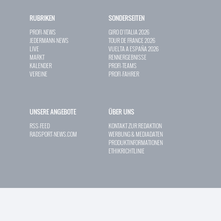
RUBRIKEN
SONDERSEITEN
PROFI-NEWS
GIRO D`ITALIA 2026
JEDERMANN-NEWS
TOUR DE FRANCE 2026
LIVE
VUELTA A ESPAÑA 2026
MARKT
RENNERGEBNISSE
KALENDER
PROFI-TEAMS
VEREINE
PROFI-FAHRER
UNSERE ANGEBOTE
ÜBER UNS
RSS-FEED
KONTAKT ZUR REDAKTION
RADSPORT-NEWS.COM
WERBUNG & MEDIADATEN
PRODUKTINFORMATIONEN
ETHIKRICHTLINIE