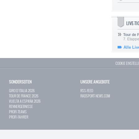
LIVE-T
Tour de
7. Etappe
Alle Liv
COOKIE EINSTEL
SONDERSEITEN
UNSERE ANGEBOTE
GIRO D`ITALIA 2026
RSS-FEED
TOUR DE FRANCE 2026
RADSPORT-NEWS.COM
VUELTA A ESPAÑA 2026
RENNERGEBNISSE
PROFI-TEAMS
PROFI-FAHRER