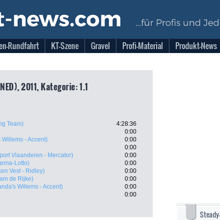
en-Rundfahrt
KT-Szene
Gravel
Profi-Material
Produkt-News
NED), 2011, Kategorie: 1.1
ng Team)
4:28:36
0:00
 Willems - Accent)
0:00
0:00
port Vlaanderen - Mercator)
0:00
rma-Lotto)
0:00
en Vest - Ridley)
0:00
eam de Rijke)
0:00
anda's Willems - Accent)
0:00
0:00
Steady