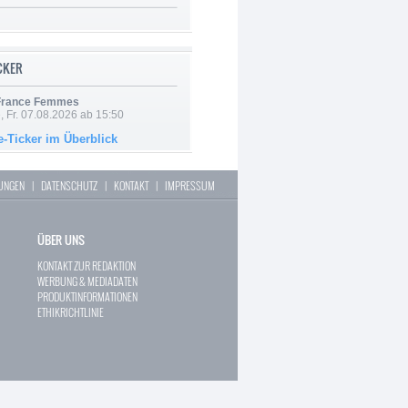
ICKER
 France Femmes
, Fr. 07.08.2026 ab 15:50
e-Ticker im Überblick
LUNGEN
|
DATENSCHUTZ
|
KONTAKT
|
IMPRESSUM
ÜBER UNS
KONTAKT ZUR REDAKTION
WERBUNG & MEDIADATEN
PRODUKTINFORMATIONEN
ETHIKRICHTLINIE