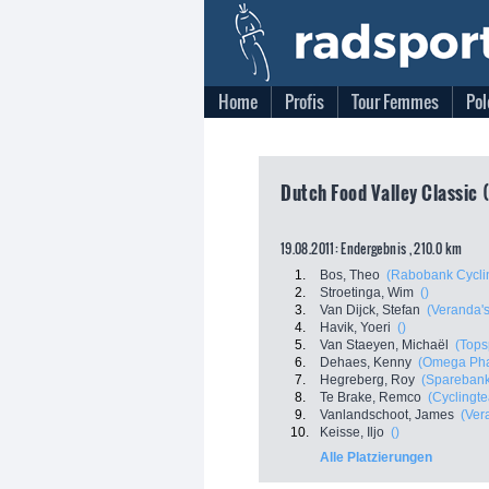
Home
Profis
Tour Femmes
Pol
Dutch Food Valley Classic (
19.08.2011: Endergebnis , 210.0 km
1.
Bos, Theo
(Rabobank Cycli
2.
Stroetinga, Wim
()
3.
Van Dijck, Stefan
(Veranda's
4.
Havik, Yoeri
()
5.
Van Staeyen, Michaël
(Tops
6.
Dehaes, Kenny
(Omega Pha
7.
Hegreberg, Roy
(Sparebank
8.
Te Brake, Remco
(Cyclingt
9.
Vanlandschoot, James
(Ver
10.
Keisse, Iljo
()
Alle Platzierungen