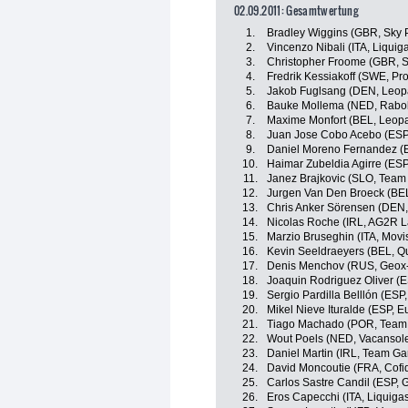
02.09.2011: Gesamtwertung
1.
Bradley Wiggins (GBR, Sky P
2.
Vincenzo Nibali (ITA, Liqui
3.
Christopher Froome (GBR, S
4.
Fredrik Kessiakoff (SWE, Pr
5.
Jakob Fuglsang (DEN, Leop
6.
Bauke Mollema (NED, Rabo
7.
Maxime Monfort (BEL, Leopa
8.
Juan Jose Cobo Acebo (ES
9.
Daniel Moreno Fernandez (
10.
Haimar Zubeldia Agirre (ES
11.
Janez Brajkovic (SLO, Tea
12.
Jurgen Van Den Broeck (BE
13.
Chris Anker Sörensen (DEN
14.
Nicolas Roche (IRL, AG2R L
15.
Marzio Bruseghin (ITA, Movi
16.
Kevin Seeldraeyers (BEL, Q
17.
Denis Menchov (RUS, Geox
18.
Joaquin Rodriguez Oliver (
19.
Sergio Pardilla Belllón (ESP
20.
Mikel Nieve Ituralde (ESP, E
21.
Tiago Machado (POR, Team
22.
Wout Poels (NED, Vacansol
23.
Daniel Martin (IRL, Team Ga
24.
David Moncoutie (FRA, Cofid
25.
Carlos Sastre Candil (ESP,
26.
Eros Capecchi (ITA, Liquig