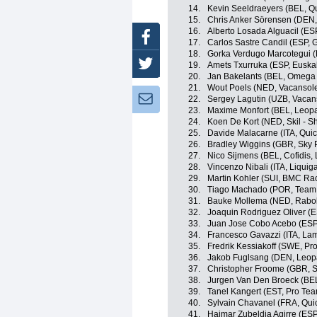
14.
Kevin Seeldraeyers (BEL, Q
15.
Chris Anker Sörensen (DEN
16.
Alberto Losada Alguacil (ES
Facebook
17.
Carlos Sastre Candil (ESP,
18.
Gorka Verdugo Marcotegui (
Twitter
19.
Amets Txurruka (ESP, Euskal
20.
Jan Bakelants (BEL, Omega
21.
Wout Poels (NED, Vacansol
Newsletter:
22.
Sergey Lagutin (UZB, Vacan
23.
Maxime Monfort (BEL, Leopa
24.
Koen De Kort (NED, Skil - S
25.
Davide Malacarne (ITA, Qui
26.
Bradley Wiggins (GBR, Sky P
27.
Nico Sijmens (BEL, Cofidis, 
28.
Vincenzo Nibali (ITA, Liqui
29.
Martin Kohler (SUI, BMC Ra
30.
Tiago Machado (POR, Team
31.
Bauke Mollema (NED, Rabo
32.
Joaquin Rodriguez Oliver (
33.
Juan Jose Cobo Acebo (ES
34.
Francesco Gavazzi (ITA, Lam
35.
Fredrik Kessiakoff (SWE, Pr
36.
Jakob Fuglsang (DEN, Leop
37.
Christopher Froome (GBR, S
38.
Jurgen Van Den Broeck (BE
39.
Tanel Kangert (EST, Pro Te
40.
Sylvain Chavanel (FRA, Qui
41.
Haimar Zubeldia Agirre (ES