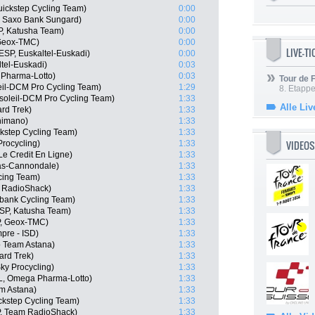
uickstep Cycling Team)
0:00
, Saxo Bank Sungard)
0:00
P, Katusha Team)
0:00
 Geox-TMC)
0:00
LIVE-T
ESP, Euskaltel-Euskadi)
0:00
tel-Euskadi)
0:03
 Pharma-Lotto)
0:03
Tour de
eil-DCM Pro Cycling Team)
1:29
8. Etappe
soleil-DCM Pro Cycling Team)
1:33
Alle Liv
rd Trek)
1:33
himano)
1:33
ckstep Cycling Team)
1:33
VIDEOS
rocycling)
1:33
Le Credit En Ligne)
1:33
gas-Cannondale)
1:33
cing Team)
1:33
 RadioShack)
1:33
bank Cycling Team)
1:33
ESP, Katusha Team)
1:33
P, Geox-TMC)
1:33
pre - ISD)
1:33
o Team Astana)
1:33
ard Trek)
1:33
ky Procycling)
1:33
L, Omega Pharma-Lotto)
1:33
am Astana)
1:33
ckstep Cycling Team)
1:33
P, Team RadioShack)
1:33