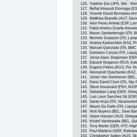
126.
Yukihiro Doi (JPN, Skil - Sh
127.
Beñat Intxausti Elorriaga (E
128.
Vicente David Bernabeu Arm
129.
Matthias Brandle (AUT, Ge
130.
Aitor Perez Arrieta (ESP, La
131.
Fabio Andres Duarte Areva
132.
Mauro Santambrogio (ITA, 
133.
Michele Scarponi (ITA, Lamp
134.
Andrey Kashechkin (KAZ, P
135.
Manuel Quinziato (ITA, BMC
136.
Damiano Caruso (ITA, Liqu
137.
Jonas Aaen Jörgensen (DEN
138.
Eduard Vorganov (RUS, Kat
139.
Evgeny Petrov (RUS, Pro Te
140.
Alexsandr Dyachenko (KAZ,
141.
Johan Van Summeren (BEL,
142.
Dario David Cioni (ITA, Sky 
143.
Steve Houanard (FRA, AG2R
144.
Sebastian Lang (GER, Omeg
145.
Luis Leon Sanchez Gil (ESP
146.
Santo Anza (ITA, Vacansole
147.
Mauro Da Dalto (ITA, Liqui
148.
Nick Nuyens (BEL, Saxo Ba
149.
Adam Hansen (AUS, Omega 
150.
Kristof Vandewalle (BEL, Qu
151.
Tony Martin (GER, HTC-Hig
152.
Paul Martens (GER, Raboba
153.
Christopher Sutton (AUS, Sk