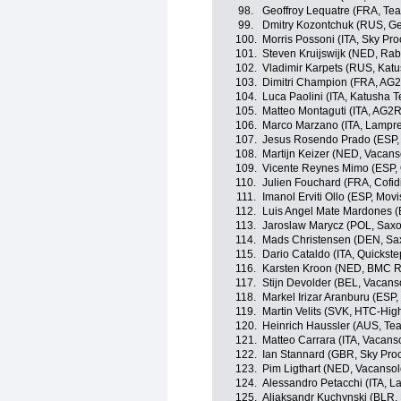
98.
Geoffroy Lequatre (FRA, T
99.
Dmitry Kozontchuk (RUS, G
100.
Morris Possoni (ITA, Sky Pro
101.
Steven Kruijswijk (NED, Ra
102.
Vladimir Karpets (RUS, Kat
103.
Dimitri Champion (FRA, AG
104.
Luca Paolini (ITA, Katusha 
105.
Matteo Montaguti (ITA, AG2
106.
Marco Marzano (ITA, Lampre
107.
Jesus Rosendo Prado (ESP,
108.
Martijn Keizer (NED, Vacan
109.
Vicente Reynes Mimo (ESP,
110.
Julien Fouchard (FRA, Cofidi
111.
Imanol Erviti Ollo (ESP, Mov
112.
Luis Angel Mate Mardones (E
113.
Jaroslaw Marycz (POL, Sax
114.
Mads Christensen (DEN, Sa
115.
Dario Cataldo (ITA, Quickst
116.
Karsten Kroon (NED, BMC R
117.
Stijn Devolder (BEL, Vacan
118.
Markel Irizar Aranburu (ES
119.
Martin Velits (SVK, HTC-Hig
120.
Heinrich Haussler (AUS, Te
121.
Matteo Carrara (ITA, Vacans
122.
Ian Stannard (GBR, Sky Proc
123.
Pim Ligthart (NED, Vacanso
124.
Alessandro Petacchi (ITA, L
125.
Aliaksandr Kuchynski (BLR,