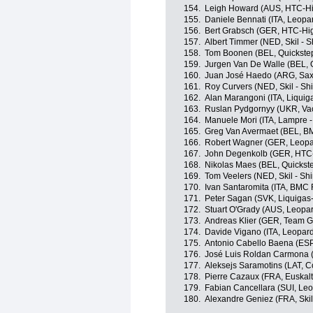
154.
Leigh Howard (AUS, HTC-H
155.
Daniele Bennati (ITA, Leopa
156.
Bert Grabsch (GER, HTC-Hi
157.
Albert Timmer (NED, Skil - 
158.
Tom Boonen (BEL, Quickste
159.
Jurgen Van De Walle (BEL,
160.
Juan José Haedo (ARG, Sax
161.
Roy Curvers (NED, Skil - S
162.
Alan Marangoni (ITA, Liqui
163.
Ruslan Pydgornyy (UKR, Va
164.
Manuele Mori (ITA, Lampre -
165.
Greg Van Avermaet (BEL, B
166.
Robert Wagner (GER, Leopa
167.
John Degenkolb (GER, HTC
168.
Nikolas Maes (BEL, Quickst
169.
Tom Veelers (NED, Skil - Sh
170.
Ivan Santaromita (ITA, BMC
171.
Peter Sagan (SVK, Liquiga
172.
Stuart O'Grady (AUS, Leopar
173.
Andreas Klier (GER, Team G
174.
Davide Vigano (ITA, Leopard
175.
Antonio Cabello Baena (ESP
176.
José Luis Roldan Carmona 
177.
Aleksejs Saramotins (LAT, Co
178.
Pierre Cazaux (FRA, Euskalt
179.
Fabian Cancellara (SUI, Leo
180.
Alexandre Geniez (FRA, Skil