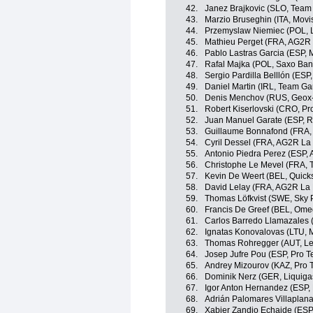
42.
Janez Brajkovic (SLO, Tea
43.
Marzio Bruseghin (ITA, Movi
44.
Przemyslaw Niemiec (POL, 
45.
Mathieu Perget (FRA, AG2R
46.
Pablo Lastras Garcia (ESP, 
47.
Rafal Majka (POL, Saxo Ba
48.
Sergio Pardilla Belllón (ESP
49.
Daniel Martin (IRL, Team Ga
50.
Denis Menchov (RUS, Geox
51.
Robert Kiserlovski (CRO, Pr
52.
Juan Manuel Garate (ESP, 
53.
Guillaume Bonnafond (FRA,
54.
Cyril Dessel (FRA, AG2R La
55.
Antonio Piedra Perez (ESP,
56.
Christophe Le Mevel (FRA, 
57.
Kevin De Weert (BEL, Quick
58.
David Lelay (FRA, AG2R La
59.
Thomas Löfkvist (SWE, Sky P
60.
Francis De Greef (BEL, Ome
61.
Carlos Barredo Llamazales
62.
Ignatas Konovalovas (LTU, 
63.
Thomas Rohregger (AUT, Le
64.
Josep Jufre Pou (ESP, Pro 
65.
Andrey Mizourov (KAZ, Pro 
66.
Dominik Nerz (GER, Liquig
67.
Igor Anton Hernandez (ESP, 
68.
Adrián Palomares Villaplan
69.
Xabier Zandio Echaide (ESP,