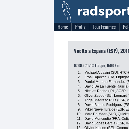
Home
Profis
Tour Femmes
Pol
Vuelta a Espana (ESP), 201
02.09.2011: 13. Etappe , 150.0 km
1.
Michael Albasini (SUI, HTC-
2.
Eros Capecchi (ITA, Liquig
3.
Daniel Moreno Fernandez (
4.
David De La Fuente Rasilla
5.
Nicolas Roche (IRL, AG2R L
6.
Oliver Zaugg (SUI, Leopard 
7.
Angel Madrazo Ruiz (ESP, M
8.
David Blanco Rodriguez (E
9.
Mikel Nieve Ituralde (ESP, E
10.
Marc De Maar (AHO, Quicks
11.
David Moncoutie (FRA, Cofid
12.
David Lopez Garcia (ESP, M
13.
Olivier Kaisen (BEL, Omega