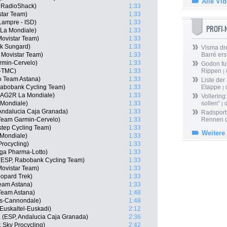
Alle Vi
m RadioShack)
1:33
star Team)
1:33
Lampre - ISD)
1:33
PROFI
 La Mondiale)
1:33
Movistar Team)
1:33
nk Sungard)
1:33
Visma dr
, Movistar Team)
1:33
Barré ers
rmin-Cervelo)
1:33
Godon fu
-TMC)
1:33
Rippen
| 
o Team Astana)
1:33
Liste der
Rabobank Cycling Team)
1:33
Etappe
| 
 AG2R La Mondiale)
1:33
Vollering
 Mondiale)
1:33
sollen“
| 
 Andalucia Caja Granada)
1:33
Radsport 
Team Garmin-Cervelo)
1:33
Rennen 
step Cycling Team)
1:33
Weitere
 Mondiale)
1:33
rocycling)
1:33
ga Pharma-Lotto)
1:33
 (ESP, Rabobank Cycling Team)
1:33
Movistar Team)
1:33
opard Trek)
1:33
Team Astana)
1:33
Team Astana)
1:48
as-Cannondale)
1:48
Euskaltel-Euskadi)
2:12
a (ESP, Andalucia Caja Granada)
2:36
 Sky Procycling)
2:42