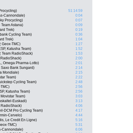
rocycling)
51:14:59
gas-Cannondale)
0:04
ky Procycling)
0:07
o Team Astana)
0:09
ard Trek)
0:19
bank Cycling Team)
0:36
rd Trek)
1:04
P, Geox-TMC)
1:27
ESP, Katusha Team)
1:52
P, Team RadioShack)
1:53
m RadioShack)
2:00
L, Omega Pharma-Lotto)
2:01
, Saxo Bank Sungard)
2:14
a Mondiale)
2:15
star Team)
2:22
uickstep Cycling Team)
2:48
-TMC)
2:56
ESP, Katusha Team)
2:56
, Movistar Team)
3:03
uskaltel-Euskadi)
3:13
 RadioShack)
4:06
eil-DCM Pro Cycling Team)
4:17
rmin-Cervelo)
4:44
is, Le Credit En Ligne)
5:16
 Geox-TMC)
5:31
as-Cannondale)
6:06