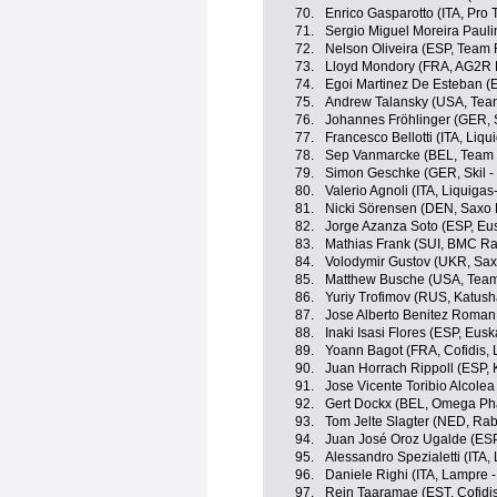
70.
Enrico Gasparotto (ITA, Pro
71.
Sergio Miguel Moreira Pau
72.
Nelson Oliveira (ESP, Team
73.
Lloyd Mondory (FRA, AG2R 
74.
Egoi Martinez De Esteban (E
75.
Andrew Talansky (USA, Tea
76.
Johannes Fröhlinger (GER, S
77.
Francesco Bellotti (ITA, Li
78.
Sep Vanmarcke (BEL, Team 
79.
Simon Geschke (GER, Skil -
80.
Valerio Agnoli (ITA, Liquig
81.
Nicki Sörensen (DEN, Saxo
82.
Jorge Azanza Soto (ESP, Eus
83.
Mathias Frank (SUI, BMC R
84.
Volodymir Gustov (UKR, Sa
85.
Matthew Busche (USA, Tea
86.
Yuriy Trofimov (RUS, Katus
87.
Jose Alberto Benitez Roman
88.
Inaki Isasi Flores (ESP, Eusk
89.
Yoann Bagot (FRA, Cofidis, 
90.
Juan Horrach Rippoll (ESP,
91.
Jose Vicente Toribio Alcole
92.
Gert Dockx (BEL, Omega Ph
93.
Tom Jelte Slagter (NED, Ra
94.
Juan José Oroz Ugalde (ESP
95.
Alessandro Spezialetti (ITA,
96.
Daniele Righi (ITA, Lampre -
97.
Rein Taaramae (EST, Cofidis