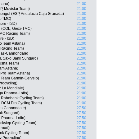
imano)
21:00
SP, Movistar Team)
21:00
engol (ESP, Andalucia Caja Granada)
21:00
ox-TMC)
21:00
mpre - ISD)
21:00
lo (COL, Geox-TMC)
21:00
BMC Racing Team)
21:00
re - ISD)
21:00
roTeam Astana)
21:00
 Racing Team)
21:00
igas-Cannondale)
21:00
, Saxo Bank Sungard)
21:00
usha Team)
21:00
am Astana)
21:00
 Pro Team Astana)
21:00
 Team Garmin-Cervelo)
21:00
Procycling)
21:00
 La Mondiale)
21:00
a Pharma-Lotto)
21:00
, Rabobank Cycling Team)
21:00
il-DCM Pro Cycling Team)
21:00
gas-Cannondale)
27:50
nk Sungard)
27:50
Pharma-Lotto)
27:50
ickstep Cycling Team)
27:50
hroad)
27:50
nk Cycling Team)
27:50
y Procycling)
27:50