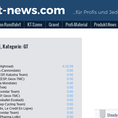
en-Rundfahrt
KT-Szene
Gravel
Profi-Material
Produkt-News
1, Kategorie: GT
Highroad)
4:19:39
as-Cannondale)
0:00
ESP, Katusha Team)
0:00
 (ESP, Geox-TMC)
0:00
a Mondiale)
0:00
Trek)
0:00
ovistar Team)
0:00
SP, Geox-TMC)
0:00
uskaltel-Euskadi)
0:00
tep Cycling Team)
0:00
is, Le Credit En Ligne)
0:00
ovistar Team)
0:00
Steady
 Pharma-Lotto)
0:00