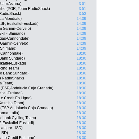
 Team Astana)
3:01
linho (POR, Team RadioShack)
3:51
 RadioShack)
3:53
La Mondiale)
14:39
SP, Euskaltel-Euskadi)
14:39
m Garmin-Cervelo)
14:39
kil - Shimano)
14:39
quigas-Cannondale)
14:39
Garmin-Cervelo)
14:39
 Shimano)
14:39
as-Cannondale)
18:30
 Bank Sungard)
18:30
kaltel-Euskadi)
18:30
acing Team)
18:30
xo Bank Sungard)
18:30
m RadioShack)
18:30
ha Team)
18:30
 (ESP, Andalucia Caja Granada)
18:30
altel-Euskadi)
18:30
Le Credit En Ligne)
18:30
 Katusha Team)
18:30
a (ESP, Andalucia Caja Granada)
18:30
arma-Lotto)
18:30
bobank Cycling Team)
18:30
, Euskaltel-Euskadi)
18:30
 Lampre - ISD)
18:30
 ISD)
18:30
, Le Credit En Ligne)
18:30