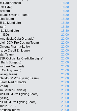
eam RadioShack)
18:30
eox-TMC)
18:30
cycling)
18:30
bobank Cycling Team)
18:30
usha Team)
18:30
2R La Mondiale)
18:30
Team)
18:30
R La Mondiale)
18:30
 - ISD)
21:00
 Andalucia Caja Granada)
21:00
soleil-DCM Pro Cycling Team)
21:00
 Omega Pharma-Lotto)
21:00
s, Le Credit En Ligne)
21:00
istar Team)
21:00
SP, Cofidis, Le Credit En Ligne)
21:00
o Bank Sungard)
21:00
xo Bank Sungard)
21:00
ep Cycling Team)
21:00
acing Team)
21:00
soleil-DCM Pro Cycling Team)
21:00
P, Team RadioShack)
21:00
hroad)
21:00
am Garmin-Cervelo)
21:00
oleil-DCM Pro Cycling Team)
21:00
ycling)
21:00
leil-DCM Pro Cycling Team)
21:00
ampre - ISD)
21:00
 Katusha Team)
21:00