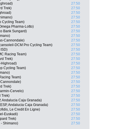
ighroad)
27:50
rd Trek)
27:50
ghroad)
27:50
Shimano)
27:50
p Cycling Team)
27:50
 Omega Pharma-Lotto)
27:50
o Bank Sungard)
27:50
himano)
27:50
gas-Cannondale)
27:50
cansoleil-DCM Pro Cycling Team)
27:50
 ISD)
27:50
MC Racing Team)
27:50
rd Trek)
27:50
-Highroad)
27:50
ep Cycling Team)
27:50
imano)
27:50
 Racing Team)
27:50
s-Cannondale)
27:50
d Trek)
27:50
armin-Cervelo)
27:50
 Trek)
27:50
, Andalucia Caja Granada)
27:50
(ESP, Andalucia Caja Granada)
27:50
fidis, Le Credit En Ligne)
27:50
el-Euskadi)
27:50
pard Trek)
27:50
 - Shimano)
27:50