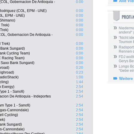
Alle Vi
 (COL, Gobernacion De Antioquia -
0:00
Rodriguez (COL, EPM - UNE)
0:00
COL, EPM - UNE)
0:00
PROFI
 Shimano)
0:00
 Trek)
0:00
Niedermai
 Trek)
0:00
anders!“
|
COL, Gobernacion De Antioquia -
0:00
“Nicht ide
Tournon 
 Trek)
0:00
Radsport 
 Bank Sungard)
0:00
Rennen 
ank Cycling Team)
0:00
FDJ wollt
C Racing Team)
0:00
Gerys Be
, Saxo Bank Sungard)
0:00
Longo Bor
road)
0:20
“Gebe ein
ighroad)
0:23
RadioShack)
1:00
Weitere
cling)
1:44
m Exergy)
2:54
ype 1 - Sanofi)
2:54
cion De Antioquia - Indeportes
2:54
m Type 1 - Sanofi)
2:54
igas-Cannondale)
2:54
ll Cycling)
2:54
ek)
2:54
Bank Sungard)
2:54
gas-Cannondale)
2:54