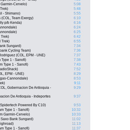
 Garmin-Cervelo)
5:08
 Trek)
5:48
il - Shimano)
5:55
s (COL, Team Exergy)
6:10
lly p/b Kenda)
6:16
Cannondale)
6:24
Cannondale)
6:25
 Trek)
6:42
 Trek)
6:55
Bank Sungard)
7:34
bank Cycling Team)
7:36
Rodriguez (COL, EPM - UNE)
7:37
 Type 1 - Sanofi)
7:38
m Type 1 - Sanofi)
7:43
RadioShack)
7:52
COL, EPM - UNE)
8:29
igas-Cannondale)
8:53
ek)
9:11
COL, Gobernacion De Antioquia -
9:29
acion De Antioquia - Indeportes
9:37
 Spidertech Powered By C10)
9:53
am Type 1 - Sanofi)
10:32
m Garmin-Cervelo)
10:33
, Saxo Bank Sungard)
11:02
ighroad)
11:13
m Type 1 - Sanofi)
11:37