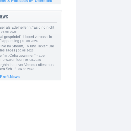
deos & Podcasts im Überblick
-NEWS
er als Edelhelferin: “Es ging nicht
 06.08.2026
al gesprintet“: Lippert verpasst in
Etappensieg
| 06.08.2026
live im Stream, TV und Ticker: Die
des Tages
| 06.08.2026
e “mit Célia gewinnen“ - aber
ine waren leer
| 06.08.2026
ghini haut vor Ventoux alles raus:
en Sch...“
| 06.08.2026
 Profi-News