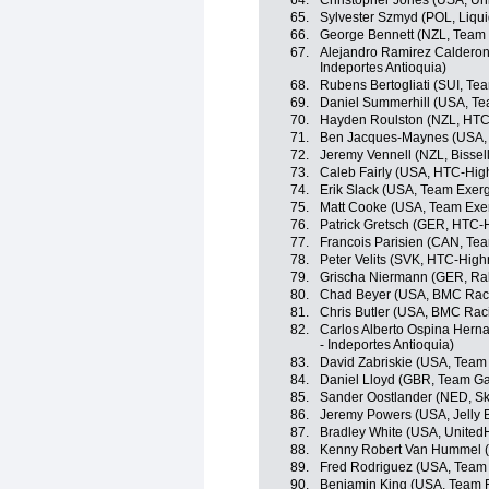
64.
Christopher Jones (USA, Uni
65.
Sylvester Szmyd (POL, Liqu
66.
George Bennett (NZL, Team
67.
Alejandro Ramirez Calderon
Indeportes Antioquia)
68.
Rubens Bertogliati (SUI, Tea
69.
Daniel Summerhill (USA, T
70.
Hayden Roulston (NZL, HTC
71.
Ben Jacques-Maynes (USA, B
72.
Jeremy Vennell (NZL, Bissell
73.
Caleb Fairly (USA, HTC-Hig
74.
Erik Slack (USA, Team Exer
75.
Matt Cooke (USA, Team Exe
76.
Patrick Gretsch (GER, HTC-
77.
Francois Parisien (CAN, Te
78.
Peter Velits (SVK, HTC-High
79.
Grischa Niermann (GER, Ra
80.
Chad Beyer (USA, BMC Rac
81.
Chris Butler (USA, BMC Rac
82.
Carlos Alberto Ospina Hern
- Indeportes Antioquia)
83.
David Zabriskie (USA, Team
84.
Daniel Lloyd (GBR, Team Ga
85.
Sander Oostlander (NED, Sk
86.
Jeremy Powers (USA, Jelly B
87.
Bradley White (USA, UnitedH
88.
Kenny Robert Van Hummel (
89.
Fred Rodriguez (USA, Team
90.
Benjamin King (USA, Team 