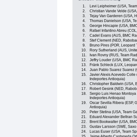
1.
Levi Leipheimer (USA, Tea
2.
Christian Vande Velde (USA
3.
Tejay Van Garderen (USA, 
4.
Thomas Danielson (USA, Te
5.
George Hincapie (USA, BM
6.
Rafael Infantino Abreu (CO
7.
Cadel Evans (AUS, BMC Ra
8.
Stef Clement (NED, Raboba
9.
Bruno Pires (POR, Leopard 
10.
Rory Sutherland (AUS, Unit
11.
Ivan Rovny (RUS, Team Rad
12.
Jeffry Louder (USA, BMC R
13.
Fränk Schleck (LUX, Leopar
14.
Juan Pablo Suarez Suarez 
15.
Javier Alexis Acevedo Colle
Indeportes Antioquia)
16.
Christopher Baldwin (USA, B
17.
Robert Gesink (NED, Rabob
18.
Sergio Luis Henao Montoya 
Indeportes Antioquia)
19.
Oscar Sevilla Ribera (ESP, 
Antioquia)
20.
Peter Stetina (USA, Team G
21.
Eduard Alexander Beltran S
22.
Brent Bookwalter (USA, BM
23.
Gustav Larsson (SWE, Saxo
24.
Lucas Euser (USA, Team Sp
25.
Jaime Alberto Castaneda O