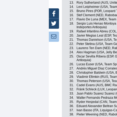
13.
Rory Sutherland (AUS, Unit
14.
Levi Leipheimer (USA, Tea
15.
Bruno Pires (POR, Leopard 
Facebook
16.
Stef Clement (NED, Raboba
17.
Flavio De Luna (MEX, Team
18.
Sergio Luis Henao Montoya 
Twitter
Indeportes Antioquia)
19.
Rafael Infantino Abreu (CO
20.
Javier Megias Leal (ESP, Te
Newsletter:
21.
Thomas Danielson (USA, Te
22.
Peter Stetina (USA, Team G
23.
Laurens Ten Dam (NED, Ra
24.
Alex Hagman (USA, Jelly Be
25.
Oscar Sevilla Ribera (ESP, 
Antioquia)
26.
Lucas Euser (USA, Team Sp
27.
Andrès Miguel Diaz Corrale
28.
Christopher Baldwin (USA, B
29.
Vladimir Efimkin (RUS, Team
30.
Thomas Peterson (USA, Tea
31.
Cadel Evans (AUS, BMC Ra
32.
Fränk Schleck (LUX, Leopar
33.
Juan Pablo Suarez Suarez 
34.
Walter Fernando Pedraza M
35.
Ryder Hesjedal (CAN, Team
36.
Eduard Alexander Beltran S
37.
Ivan Basso (ITA, Liquigas-
38.
Pieter Weening (NED, Rabo