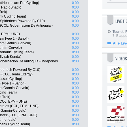
edHealthcare Pro Cycling)
0:00
m RadioShack)
0:00
Trek)
0:00
nk Cycling Team)
0:00
LIVE-T
 Spidertech Powered By C10)
0:00
(COL, Gobernacion De Antioquia -
0:00
Tour de
L, EPM - UNE)
0:00
7. Etappe
am Type 1 - Sanofi)
0:00
am Garmin-Cervelo)
0:00
Alle Liv
armin-Cervelo)
0:00
bobank Cycling Team)
0:00
lly p/b Kenda)
0:00
VIDEOS
Gobernacion De Antioquia - Indeportes
0:00
idertech Powered By C10)
0:00
s (COL, Team Exergy)
0:00
issell Cycling)
0:00
 Type 1 - Sanofi)
0:00
m Garmin-Cervelo)
0:00
cing Team)
0:00
d Trek)
0:00
(COL, EPM - UNE)
0:00
orales (COL, EPM - UNE)
0:00
 Garmin-Cervelo)
0:00
uarez (COL, EPM - UNE)
0:00
Cannondale)
0:00
bank Cycling Team)
0:00