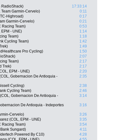
m RadioShack)
17:33:14
, Team Garmin-Cervelo)
0:11
HTC-Highroad)
0:17
am Garmin-Cervelo)
0:21
C Racing Team)
0:53
L, EPM - UNE)
1:14
cing Team)
1:18
nk Cycling Team)
1:42
Trek)
1:49
edHealthcare Pro Cycling)
1:50
ioShack)
2:07
acing Team)
2:17
d Trek)
2:17
(COL, EPM - UNE)
2:20
 (COL, Gobernacion De Antioquia -
2:35
issell Cycling)
2:38
ank Cycling Team)
2:46
(COL, Gobernacion De Antioquia -
3:14
Gobernacion De Antioquia - Indeportes
3:16
armin-Cervelo)
3:26
uarez (COL, EPM - UNE)
3:35
C Racing Team)
3:54
 Bank Sungard)
4:11
idertech Powered By C10)
4:28
rtega (COL, EPM - UNE)
4:55