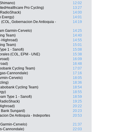
 Shimano)
12:02
tedHealthcare Pro Cycling)
13:27
 RadioShack)
14:00
m Exergy)
14:01
 (COL, Gobernacion De Antioquia -
14:19
eam Garmin-Cervelo)
14:25
ing Team)
14:40
-Highroad)
14:55
ing Team)
15:01
ype 1 - Sanofi)
15:08
orales (COL, EPM - UNE)
15:38
road)
16:09
road)
16:48
bobank Cycling Team)
17:07
igas-Cannondale)
17:16
rmin-Cervelo)
18:05
cling)
18:36
abobank Cycling Team)
18:54
rgy)
18:55
am Type 1 - Sanofi)
18:59
RadioShack)
19:25
Highroad)
20:22
 Bank Sungard)
20:23
cion De Antioquia - Indeportes
20:53
 Garmin-Cervelo)
21:37
gas-Cannondale)
22:03