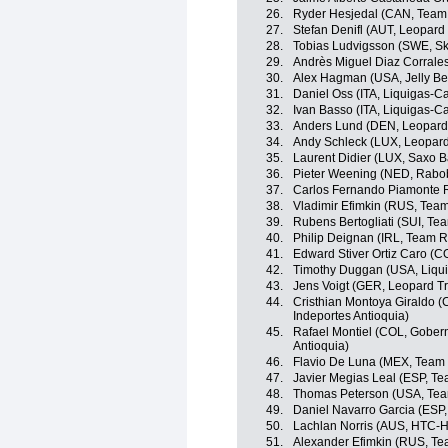
26.
Ryder Hesjedal (CAN, Team
27.
Stefan Denifl (AUT, Leopard
28.
Tobias Ludvigsson (SWE, Sk
29.
Andrès Miguel Diaz Corrale
30.
Alex Hagman (USA, Jelly Be
31.
Daniel Oss (ITA, Liquigas-
32.
Ivan Basso (ITA, Liquigas-
33.
Anders Lund (DEN, Leopard
34.
Andy Schleck (LUX, Leopard
35.
Laurent Didier (LUX, Saxo 
36.
Pieter Weening (NED, Rabo
37.
Carlos Fernando Piamonte 
38.
Vladimir Efimkin (RUS, Team
39.
Rubens Bertogliati (SUI, Tea
40.
Philip Deignan (IRL, Team 
41.
Edward Stiver Ortiz Caro (
42.
Timothy Duggan (USA, Liqu
43.
Jens Voigt (GER, Leopard Tr
44.
Cristhian Montoya Giraldo (
Indeportes Antioquia)
45.
Rafael Montiel (COL, Gobern
Antioquia)
46.
Flavio De Luna (MEX, Team
47.
Javier Megias Leal (ESP, Te
48.
Thomas Peterson (USA, Tea
49.
Daniel Navarro Garcia (ESP
50.
Lachlan Norris (AUS, HTC-H
51.
Alexander Efimkin (RUS, Tea