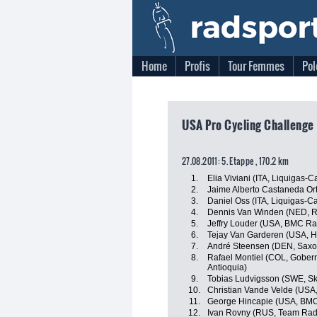
Home
Profis
Tour Femmes
Pol
USA Pro Cycling Challenge 
27.08.2011: 5. Etappe , 170.2 km
1.
Elia Viviani (ITA, Liquigas-
2.
Jaime Alberto Castaneda O
3.
Daniel Oss (ITA, Liquigas-
4.
Dennis Van Winden (NED, R
5.
Jeffry Louder (USA, BMC R
6.
Tejay Van Garderen (USA, 
7.
André Steensen (DEN, Saxo
8.
Rafael Montiel (COL, Gobern
Antioquia)
9.
Tobias Ludvigsson (SWE, Sk
10.
Christian Vande Velde (USA
11.
George Hincapie (USA, BM
12.
Ivan Rovny (RUS, Team Rad