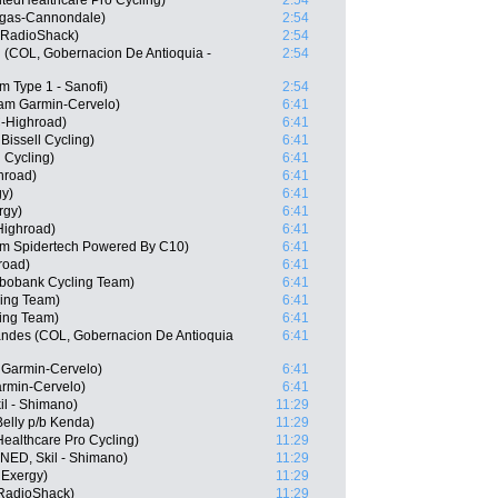
tedHealthcare Pro Cycling)
2:54
igas-Cannondale)
2:54
 RadioShack)
2:54
 (COL, Gobernacion De Antioquia -
2:54
m Type 1 - Sanofi)
2:54
eam Garmin-Cervelo)
6:41
-Highroad)
6:41
issell Cycling)
6:41
 Cycling)
6:41
hroad)
6:41
gy)
6:41
rgy)
6:41
Highroad)
6:41
am Spidertech Powered By C10)
6:41
road)
6:41
bobank Cycling Team)
6:41
ing Team)
6:41
ing Team)
6:41
andes (COL, Gobernacion De Antioquia
6:41
 Garmin-Cervelo)
6:41
rmin-Cervelo)
6:41
il - Shimano)
11:29
elly p/b Kenda)
11:29
ealthcare Pro Cycling)
11:29
NED, Skil - Shimano)
11:29
 Exergy)
11:29
RadioShack)
11:29