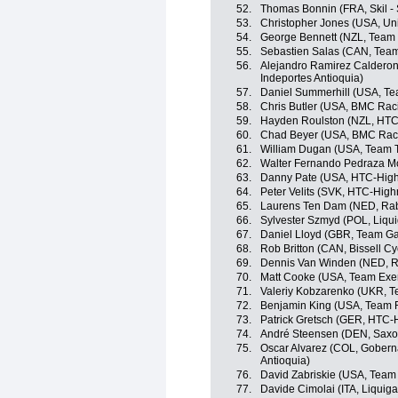
52.
Thomas Bonnin (FRA, Skil -
53.
Christopher Jones (USA, Uni
54.
George Bennett (NZL, Team
55.
Sebastien Salas (CAN, Tea
56.
Alejandro Ramirez Calderon
Indeportes Antioquia)
57.
Daniel Summerhill (USA, T
58.
Chris Butler (USA, BMC Rac
59.
Hayden Roulston (NZL, HTC
60.
Chad Beyer (USA, BMC Rac
61.
William Dugan (USA, Team T
62.
Walter Fernando Pedraza M
63.
Danny Pate (USA, HTC-High
64.
Peter Velits (SVK, HTC-High
65.
Laurens Ten Dam (NED, Ra
66.
Sylvester Szmyd (POL, Liqu
67.
Daniel Lloyd (GBR, Team Ga
68.
Rob Britton (CAN, Bissell Cy
69.
Dennis Van Winden (NED, R
70.
Matt Cooke (USA, Team Exe
71.
Valeriy Kobzarenko (UKR, Te
72.
Benjamin King (USA, Team 
73.
Patrick Gretsch (GER, HTC-
74.
André Steensen (DEN, Saxo
75.
Oscar Alvarez (COL, Goberna
Antioquia)
76.
David Zabriskie (USA, Team
77.
Davide Cimolai (ITA, Liqui