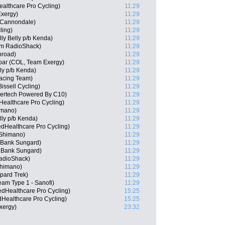
Healthcare Pro Cycling)
11:29
Exergy)
11:29
-Cannondale)
11:29
ling)
11:29
ly Belly p/b Kenda)
11:29
am RadioShack)
11:29
hroad)
11:29
bar (COL, Team Exergy)
11:29
lly p/b Kenda)
11:29
acing Team)
11:29
ssell Cycling)
11:29
ertech Powered By C10)
11:29
Healthcare Pro Cycling)
11:29
imano)
11:29
elly p/b Kenda)
11:29
edHealthcare Pro Cycling)
11:29
 Shimano)
11:29
 Bank Sungard)
11:29
 Bank Sungard)
11:29
adioShack)
11:29
Shimano)
11:29
pard Trek)
11:29
am Type 1 - Sanofi)
11:29
edHealthcare Pro Cycling)
15:25
dHealthcare Pro Cycling)
15:25
xergy)
23:32