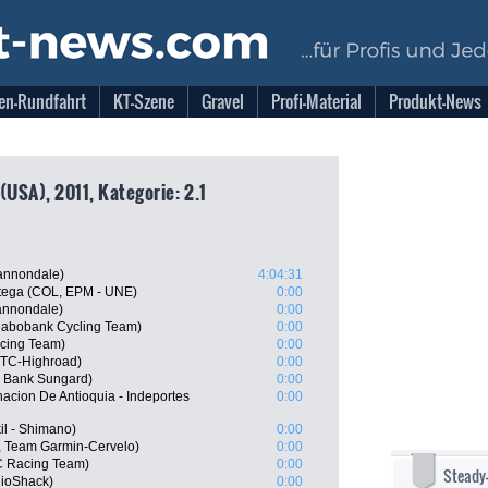
en-Rundfahrt
KT-Szene
Gravel
Profi-Material
Produkt-News
(USA), 2011, Kategorie: 2.1
Cannondale)
4:04:31
rtega (COL, EPM - UNE)
0:00
Cannondale)
0:00
abobank Cycling Team)
0:00
acing Team)
0:00
HTC-Highroad)
0:00
 Bank Sungard)
0:00
acion De Antioquia - Indeportes
0:00
il - Shimano)
0:00
, Team Garmin-Cervelo)
0:00
C Racing Team)
0:00
Steady
ioShack)
0:00