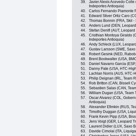
39.
Javier Alexis Acevedo Colle
Indeportes Antioquia)
40.
Carlos Fernando Piamonte 
41.
Edward Stiver Ortiz Caro (
42.
Thomas Bonnin (FRA, Skil -
43.
Anders Lund (DEN, Leopard
44.
Stefan Denifl (AUT, Leopard
45.
Cristhian Montoya Giraldo (
Indeportes Antioquia)
46.
Andy Schleck (LUX, Leopard
47.
Gustav Larsson (SWE, Saxo
48.
Robert Gesink (NED, Rabob
49.
Brent Bookwalter (USA, BM
50.
Daniel Navarro Garcia (ESP
51.
Danny Pate (USA, HTC-High
52.
Lachlan Norris (AUS, HTC-H
53.
Philip Deignan (IRL, Team 
54.
Rob Britton (CAN, Bissell Cy
55.
Sebastien Salas (CAN, Tea
56.
William Dugan (USA, Team T
57.
Oscar Alvarez (COL, Goberna
Antioquia)
58.
Alexander Efimkin (RUS, Tea
59.
Timothy Duggan (USA, Liqu
60.
Frank Kevin Pipp (USA, Bisse
61.
Jens Voigt (GER, Leopard Tr
62.
Laurent Didier (LUX, Saxo 
63.
Davide Cimolai (ITA, Liqui