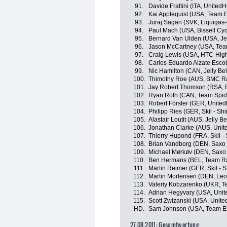
91.
Davide Frattini (ITA, United
92.
Kai Applequist (USA, Team 
93.
Juraj Sagan (SVK, Liquigas
94.
Paul Mach (USA, Bissell Cyc
95.
Bernard Van Ulden (USA, Jel
96.
Jason McCartney (USA, Te
97.
Craig Lewis (USA, HTC-Hig
98.
Carlos Eduardo Alzate Esco
99.
Nic Hamilton (CAN, Jelly Be
100.
Thimothy Roe (AUS, BMC R
101.
Jay Robert Thomson (RSA, Bi
102.
Ryan Roth (CAN, Team Spid
103.
Robert Förster (GER, United
104.
Philipp Ries (GER, Skil - Sh
105.
Alastair Loutit (AUS, Jelly B
106.
Jonathan Clarke (AUS, Unit
107.
Thierry Hupond (FRA, Skil -
108.
Brian Vandborg (DEN, Saxo
109.
Michael Mørkøv (DEN, Saxo
110.
Ben Hermans (BEL, Team R
111.
Martin Reimer (GER, Skil - 
112.
Martin Mortensen (DEN, Leo
113.
Valeriy Kobzarenko (UKR, Te
114.
Adrian Hegyvary (USA, Unit
115.
Scott Zwizanski (USA, Unite
HD.
Sam Johnson (USA, Team E
27.08.2011: Gesamtwertung