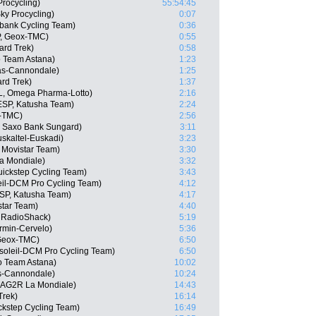
rocycling)
55:54:45
ky Procycling)
0:07
bank Cycling Team)
0:36
P, Geox-TMC)
0:55
ard Trek)
0:58
o Team Astana)
1:23
gas-Cannondale)
1:25
rd Trek)
1:37
L, Omega Pharma-Lotto)
2:16
ESP, Katusha Team)
2:24
-TMC)
2:56
, Saxo Bank Sungard)
3:11
uskaltel-Euskadi)
3:23
, Movistar Team)
3:30
a Mondiale)
3:32
uickstep Cycling Team)
3:43
eil-DCM Pro Cycling Team)
4:12
ESP, Katusha Team)
4:17
star Team)
4:40
m RadioShack)
5:19
rmin-Cervelo)
5:36
 Geox-TMC)
6:50
soleil-DCM Pro Cycling Team)
6:50
o Team Astana)
10:02
as-Cannondale)
10:24
 AG2R La Mondiale)
14:43
Trek)
16:14
ckstep Cycling Team)
16:49