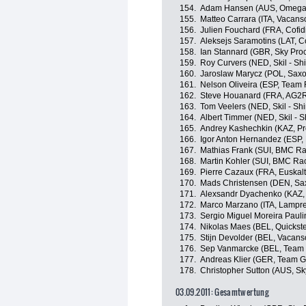
154.
Adam Hansen (AUS, Omega 
155.
Matteo Carrara (ITA, Vacans
156.
Julien Fouchard (FRA, Cofidi
157.
Aleksejs Saramotins (LAT, Co
158.
Ian Stannard (GBR, Sky Proc
159.
Roy Curvers (NED, Skil - S
160.
Jaroslaw Marycz (POL, Sax
161.
Nelson Oliveira (ESP, Team
162.
Steve Houanard (FRA, AG2R
163.
Tom Veelers (NED, Skil - Sh
164.
Albert Timmer (NED, Skil - 
165.
Andrey Kashechkin (KAZ, Pr
166.
Igor Anton Hernandez (ESP, 
167.
Mathias Frank (SUI, BMC R
168.
Martin Kohler (SUI, BMC Ra
169.
Pierre Cazaux (FRA, Euskalt
170.
Mads Christensen (DEN, Sa
171.
Alexsandr Dyachenko (KAZ,
172.
Marco Marzano (ITA, Lampre
173.
Sergio Miguel Moreira Pau
174.
Nikolas Maes (BEL, Quickst
175.
Stijn Devolder (BEL, Vacan
176.
Sep Vanmarcke (BEL, Team 
177.
Andreas Klier (GER, Team G
178.
Christopher Sutton (AUS, Sk
03.09.2011: Gesamtwertung