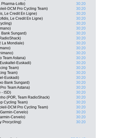
Pharma-Lotto)
30:20
oleil-DCM Pro Cycling Team)
30:20
s, Le Credit En Ligne)
30:20
fidis, Le Credit En Ligne)
30:20
ycling)
30:20
himano)
30:20
o Bank Sungard)
30:20
 RadioShack)
30:20
 La Mondiale)
30:20
imano)
30:20
Shimano)
30:20
o Team Astana)
30:20
Euskaltel-Euskadi)
30:20
acing Team)
30:20
cing Team)
30:20
el-Euskadi)
30:20
xo Bank Sungard)
30:20
 Pro Team Astana)
30:20
 - ISD)
30:20
linho (POR, Team RadioShack)
30:20
ep Cycling Team)
30:20
soleil-DCM Pro Cycling Team)
30:20
Garmin-Cervelo)
30:20
armin-Cervelo)
30:20
y Procycling)
30:20