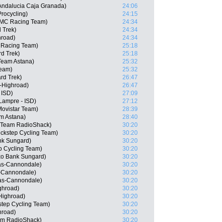
 Andalucia Caja Granada)
24:06
Procycling)
24:15
BMC Racing Team)
24:34
 Trek)
24:34
hroad)
24:34
 Racing Team)
25:18
rd Trek)
25:18
 Team Astana)
25:32
Team)
25:32
rd Trek)
26:47
-Highroad)
26:47
 ISD)
27:09
 Lampre - ISD)
27:12
Movistar Team)
28:39
am Astana)
28:40
P, Team RadioShack)
30:20
ickstep Cycling Team)
30:20
nk Sungard)
30:20
p Cycling Team)
30:20
o Bank Sungard)
30:20
gas-Cannondale)
30:20
s-Cannondale)
30:20
gas-Cannondale)
30:20
ghroad)
30:20
Highroad)
30:20
step Cycling Team)
30:20
hroad)
30:20
eam RadioShack)
30:20