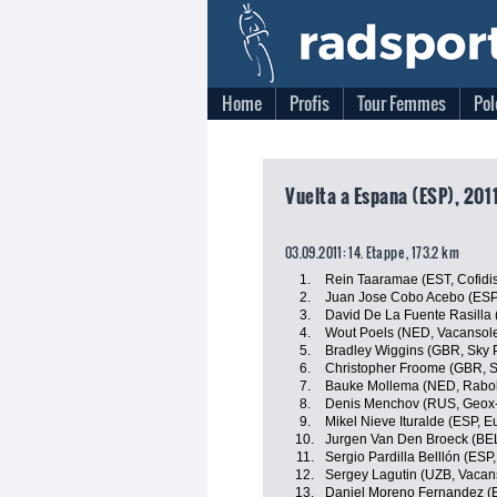
Home
Profis
Tour Femmes
Pol
Vuelta a Espana (ESP), 201
03.09.2011: 14. Etappe , 173.2 km
1.
Rein Taaramae (EST, Cofidis
2.
Juan Jose Cobo Acebo (ES
3.
David De La Fuente Rasilla
4.
Wout Poels (NED, Vacansol
5.
Bradley Wiggins (GBR, Sky P
6.
Christopher Froome (GBR, S
7.
Bauke Mollema (NED, Rabo
8.
Denis Menchov (RUS, Geox
9.
Mikel Nieve Ituralde (ESP, E
10.
Jurgen Van Den Broeck (BE
11.
Sergio Pardilla Belllón (ESP
12.
Sergey Lagutin (UZB, Vacan
13.
Daniel Moreno Fernandez (