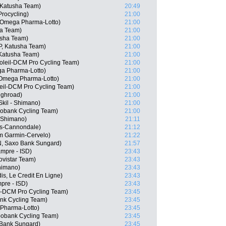
 Katusha Team)
20:49
rocycling)
21:00
 Omega Pharma-Lotto)
21:00
ha Team)
21:00
usha Team)
21:00
P, Katusha Team)
21:00
 Katusha Team)
21:00
soleil-DCM Pro Cycling Team)
21:00
a Pharma-Lotto)
21:00
 Omega Pharma-Lotto)
21:00
leil-DCM Pro Cycling Team)
21:00
ighroad)
21:00
kil - Shimano)
21:00
bobank Cycling Team)
21:00
 Shimano)
21:11
as-Cannondale)
21:12
m Garmin-Cervelo)
21:22
, Saxo Bank Sungard)
21:57
ampre - ISD)
23:43
ovistar Team)
23:43
himano)
23:43
is, Le Credit En Ligne)
23:43
pre - ISD)
23:43
il-DCM Pro Cycling Team)
23:45
nk Cycling Team)
23:45
 Pharma-Lotto)
23:45
bobank Cycling Team)
23:45
 Bank Sungard)
23:45