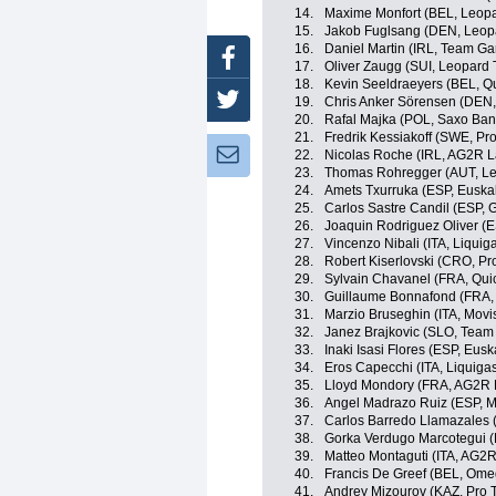
14.
Maxime Monfort (BEL, Leopa
15.
Jakob Fuglsang (DEN, Leop
16.
Daniel Martin (IRL, Team Ga
Facebook
17.
Oliver Zaugg (SUI, Leopard 
18.
Kevin Seeldraeyers (BEL, Q
Twitter
19.
Chris Anker Sörensen (DEN
20.
Rafal Majka (POL, Saxo Ba
21.
Fredrik Kessiakoff (SWE, Pr
Newsletter:
22.
Nicolas Roche (IRL, AG2R L
23.
Thomas Rohregger (AUT, Le
24.
Amets Txurruka (ESP, Euskal
25.
Carlos Sastre Candil (ESP,
26.
Joaquin Rodriguez Oliver (
27.
Vincenzo Nibali (ITA, Liqui
28.
Robert Kiserlovski (CRO, Pr
29.
Sylvain Chavanel (FRA, Qui
30.
Guillaume Bonnafond (FRA,
31.
Marzio Bruseghin (ITA, Movi
32.
Janez Brajkovic (SLO, Tea
33.
Inaki Isasi Flores (ESP, Eusk
34.
Eros Capecchi (ITA, Liquig
35.
Lloyd Mondory (FRA, AG2R 
36.
Angel Madrazo Ruiz (ESP, M
37.
Carlos Barredo Llamazales
38.
Gorka Verdugo Marcotegui (
39.
Matteo Montaguti (ITA, AG2
40.
Francis De Greef (BEL, Ome
41.
Andrey Mizourov (KAZ, Pro 