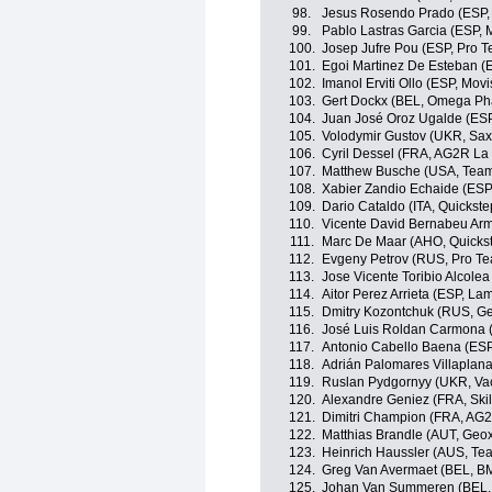
98.
Jesus Rosendo Prado (ESP,
99.
Pablo Lastras Garcia (ESP, 
100.
Josep Jufre Pou (ESP, Pro 
101.
Egoi Martinez De Esteban (E
102.
Imanol Erviti Ollo (ESP, Mov
103.
Gert Dockx (BEL, Omega Ph
104.
Juan José Oroz Ugalde (ESP
105.
Volodymir Gustov (UKR, Sa
106.
Cyril Dessel (FRA, AG2R La
107.
Matthew Busche (USA, Tea
108.
Xabier Zandio Echaide (ESP,
109.
Dario Cataldo (ITA, Quickst
110.
Vicente David Bernabeu Arm
111.
Marc De Maar (AHO, Quicks
112.
Evgeny Petrov (RUS, Pro Te
113.
Jose Vicente Toribio Alcole
114.
Aitor Perez Arrieta (ESP, La
115.
Dmitry Kozontchuk (RUS, G
116.
José Luis Roldan Carmona 
117.
Antonio Cabello Baena (ESP
118.
Adrián Palomares Villaplan
119.
Ruslan Pydgornyy (UKR, Va
120.
Alexandre Geniez (FRA, Skil
121.
Dimitri Champion (FRA, AG
122.
Matthias Brandle (AUT, Ge
123.
Heinrich Haussler (AUS, Te
124.
Greg Van Avermaet (BEL, B
125.
Johan Van Summeren (BEL,