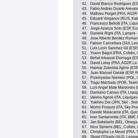
42.
David Blanco Rodriguez (E
43.
Fabio Andres Duarte Areva
44.
Mathieu Perget (FRA, AG2R
45.
Eduard Vorganov (RUS, Kat
46.
Francesco Bellotti (ITA, Li
47.
Jorge Azanza Soto (ESP, Eus
48.
Daniele Righi (ITA, Lampre -
49.
Jose Alberto Benitez Roman
50.
Fabian Cancellara (SUI, Leo
51.
Luis Leon Sanchez Gil (ESP
52.
Yoann Bagot (FRA, Cofidis, 
53.
Beñat Intxausti Elorriaga (E
54.
David Lelay (FRA, AG2R La
55.
Haimar Zubeldia Agirre (ES
56.
Juan Manuel Garate (ESP, 
57.
Przemyslaw Niemiec (POL, 
58.
Tiago Machado (POR, Team
59.
Luis Angel Mate Mardones (E
60.
Damiano Caruso (ITA, Liqu
61.
Valerio Agnoli (ITA, Liquig
62.
Yukihiro Doi (JPN, Skil - Sh
63.
Morris Possoni (ITA, Sky Pro
64.
Davide Malacarne (ITA, Qui
65.
Ivan Santaromita (ITA, BMC
66.
Jan Bakelants (BEL, Omega
67.
Nico Sijmens (BEL, Cofidis, 
68.
Christophe Le Mevel (FRA, 
69.
Stuart O'Grady (AUS, Leopar