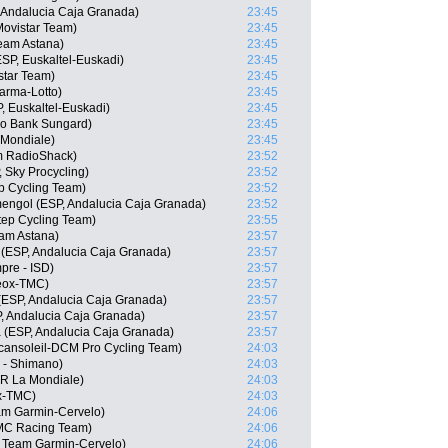
 Andalucia Caja Granada)
23:45
Movistar Team)
23:45
Team Astana)
23:45
SP, Euskaltel-Euskadi)
23:45
istar Team)
23:45
arma-Lotto)
23:45
, Euskaltel-Euskadi)
23:45
xo Bank Sungard)
23:45
 Mondiale)
23:45
m RadioShack)
23:52
 Sky Procycling)
23:52
ep Cycling Team)
23:52
engol (ESP, Andalucia Caja Granada)
23:52
tep Cycling Team)
23:55
am Astana)
23:57
a (ESP, Andalucia Caja Granada)
23:57
mpre - ISD)
23:57
eox-TMC)
23:57
(ESP, Andalucia Caja Granada)
23:57
, Andalucia Caja Granada)
23:57
a (ESP, Andalucia Caja Granada)
23:57
cansoleil-DCM Pro Cycling Team)
24:03
 - Shimano)
24:03
2R La Mondiale)
24:03
ox-TMC)
24:03
am Garmin-Cervelo)
24:06
MC Racing Team)
24:06
 Team Garmin-Cervelo)
24:06