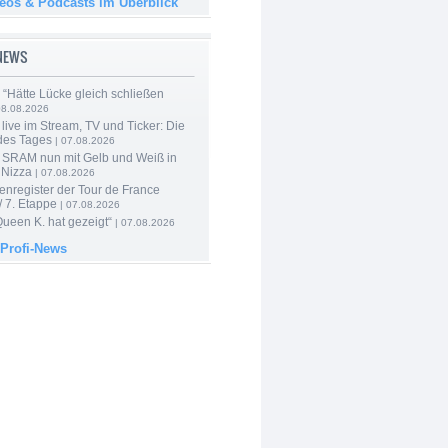
deos & Podcasts im Überblick
-NEWS
: “Hätte Lücke gleich schließen
08.08.2026
live im Stream, TV und Ticker: Die
des Tages
| 07.08.2026
 SRAM nun mit Gelb und Weiß in
 Nizza
| 07.08.2026
enregister der Tour de France
 7. Etappe
| 07.08.2026
Queen K. hat gezeigt“
| 07.08.2026
 Profi-News