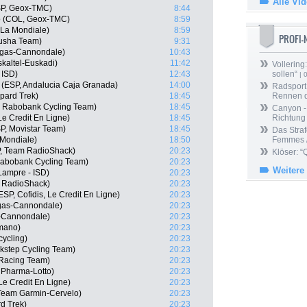
Alle Vi
SP, Geox-TMC)
8:44
lo (COL, Geox-TMC)
8:59
 La Mondiale)
8:59
PROFI
usha Team)
9:31
quigas-Cannondale)
10:43
kaltel-Euskadi)
11:42
Vollering
 ISD)
12:43
sollen“
| 
 (ESP, Andalucia Caja Granada)
14:00
Radsport 
pard Trek)
18:45
Rennen 
, Rabobank Cycling Team)
18:45
Canyon -
Le Credit En Ligne)
18:45
Richtung
SP, Movistar Team)
18:45
Das Straf
 Mondiale)
18:50
Femmes /
P, Team RadioShack)
20:23
Klöser: “
Rabobank Cycling Team)
20:23
Weitere
Lampre - ISD)
20:23
 RadioShack)
20:23
SP, Cofidis, Le Credit En Ligne)
20:23
igas-Cannondale)
20:23
as-Cannondale)
20:23
imano)
20:23
cycling)
20:23
ckstep Cycling Team)
20:23
 Racing Team)
20:23
 Pharma-Lotto)
20:23
Le Credit En Ligne)
20:23
Team Garmin-Cervelo)
20:23
d Trek)
20:23