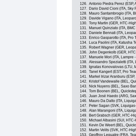
126.
Antonio Piedra Perez (ESP,
127.
Dario David Cioni (ITA, Sky 
128.
Mauro Santambrogio (ITA, 
129.
Davide Vigano (ITA, Leopard
130.
Tony Martin (GER, HTC-Hig
131.
Manuel Quinziato (ITA, BMC
132.
Daniele Bennati (ITA, Leopa
133.
Enrico Gasparotto (ITA, Pro
134.
Luca Paolini (ITA, Katusha 
135.
Robert Wagner (GER, Leopa
136.
John Degenkolb (GER, HTC
137.
Manuele Mori (ITA, Lampre -
138.
Alessandro Spezialetti (ITA,
139.
Ignatas Konovalovas (LTU, 
140.
Tanel Kangert (EST, Pro Te
141.
Markel Irizar Aranburu (ES
142.
Kristof Vandewalle (BEL, Qu
143.
Nick Nuyens (BEL, Saxo Ba
144.
Tom Boonen (BEL, Quickste
145.
Juan José Haedo (ARG, Sax
146.
Mauro Da Dalto (ITA, Liqui
147.
Peter Sagan (SVK, Liquiga
148.
Alan Marangoni (ITA, Liqui
149.
Bert Grabsch (GER, HTC-Hi
150.
Michael Albasini (SUI, HTC-
151.
Kevin De Weert (BEL, Quick
152.
Martin Velits (SVK, HTC-Hig
153.
Geoffroy Lequatre (FRA, T