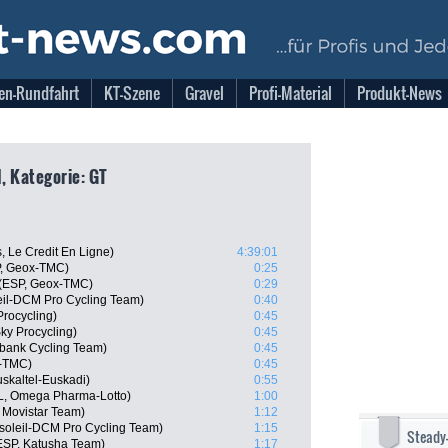
en-Rundfahrt
KT-Szene
Gravel
Profi-Material
Produkt-News
1, Kategorie: GT
, Le Credit En Ligne)
4:39:01
P, Geox-TMC)
0:25
 (ESP, Geox-TMC)
0:29
eil-DCM Pro Cycling Team)
0:40
rocycling)
0:45
ky Procycling)
0:45
bank Cycling Team)
0:45
-TMC)
0:45
uskaltel-Euskadi)
0:55
L, Omega Pharma-Lotto)
1:00
, Movistar Team)
1:12
soleil-DCM Pro Cycling Team)
1:15
Steady
ESP, Katusha Team)
1:17