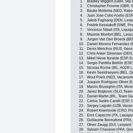
1.
Bradley Wiggins (GBR, Sky P
2.
Christopher Froome (GBR, S
3.
Bauke Mollema (NED, Rabo
4.
Juan Jose Cobo Acebo (ES
5.
Jakob Fuglsang (DEN, Leop
6.
Fredrik Kessiakoff (SWE, Pr
7.
Vincenzo Nibali (ITA, Liqui
8.
Maxime Monfort (BEL, Leopa
9.
Jurgen Van Den Broeck (BE
10.
Daniel Moreno Fernandez (
11.
Denis Menchov (RUS, Geox
12.
Chris Anker Sörensen (DEN
13.
Mikel Nieve Ituralde (ESP, E
14.
Sergio Pardilla Belllón (ESP
15.
Nicolas Roche (IRL, AG2R L
16.
Kevin Seeldraeyers (BEL, Q
17.
Wout Poels (NED, Vacansol
18.
Joaquin Rodriguez Oliver (
19.
Marzio Bruseghin (ITA, Movi
20.
Janez Brajkovic (SLO, Tea
21.
Daniel Martin (IRL, Team Ga
22.
Carlos Sastre Candil (ESP,
23.
Sergey Lagutin (UZB, Vacan
24.
Robert Kiserlovski (CRO, Pr
25.
Eros Capecchi (ITA, Liquig
26.
Guillaume Bonnafond (FRA,
27.
Oliver Zaugg (SUI, Leopard 
28.
Sylvain Chavanel (FRA, Qui