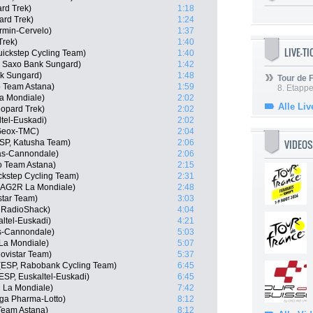
rd Trek)
1:18
ard Trek)
1:24
rmin-Cervelo)
1:37
Trek)
1:40
LIVE-T
uickstep Cycling Team)
1:40
, Saxo Bank Sungard)
1:42
nk Sungard)
1:48
Tour de
o Team Astana)
1:59
8. Etappe
a Mondiale)
2:02
Alle Liv
opard Trek)
2:02
tel-Euskadi)
2:02
 Geox-TMC)
2:04
VIDEOS
ESP, Katusha Team)
2:06
gas-Cannondale)
2:06
o Team Astana)
2:15
ckstep Cycling Team)
2:31
 AG2R La Mondiale)
2:48
star Team)
3:03
m RadioShack)
4:04
altel-Euskadi)
4:21
as-Cannondale)
5:03
La Mondiale)
5:07
ovistar Team)
5:37
 (ESP, Rabobank Cycling Team)
6:45
ESP, Euskaltel-Euskadi)
6:45
R La Mondiale)
7:42
ga Pharma-Lotto)
8:12
Team Astana)
8:12