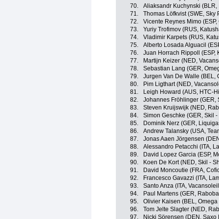
70.
Aliaksandr Kuchynski (BLR,
71.
Thomas Löfkvist (SWE, Sky P
72.
Vicente Reynes Mimo (ESP,
73.
Yuriy Trofimov (RUS, Katus
74.
Vladimir Karpets (RUS, Kat
75.
Alberto Losada Alguacil (ES
76.
Juan Horrach Rippoll (ESP,
77.
Martijn Keizer (NED, Vacan
78.
Sebastian Lang (GER, Omeg
79.
Jurgen Van De Walle (BEL,
80.
Pim Ligthart (NED, Vacanso
81.
Leigh Howard (AUS, HTC-H
82.
Johannes Fröhlinger (GER, S
83.
Steven Kruijswijk (NED, Ra
84.
Simon Geschke (GER, Skil -
85.
Dominik Nerz (GER, Liquig
86.
Andrew Talansky (USA, Tea
87.
Jonas Aaen Jörgensen (DEN
88.
Alessandro Petacchi (ITA, L
89.
David Lopez Garcia (ESP, M
90.
Koen De Kort (NED, Skil - S
91.
David Moncoutie (FRA, Cofid
92.
Francesco Gavazzi (ITA, Lam
93.
Santo Anza (ITA, Vacansole
94.
Paul Martens (GER, Raboba
95.
Olivier Kaisen (BEL, Omega
96.
Tom Jelte Slagter (NED, Ra
97.
Nicki Sörensen (DEN, Saxo