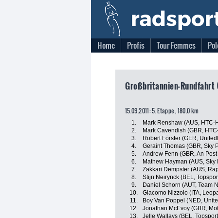
Home
Profis
Tour Femmes
Pol
Großbritannien-Rundfahrt (
15.09.2011: 5. Etappe , 180.0 km
1.
Mark Renshaw (AUS, HTC-H
2.
Mark Cavendish (GBR, HTC
3.
Robert Förster (GER, United
4.
Geraint Thomas (GBR, Sky P
5.
Andrew Fenn (GBR, An Post 
6.
Mathew Hayman (AUS, Sky P
7.
Zakkari Dempster (AUS, Rap
8.
Stijn Neirynck (BEL, Topspor
9.
Daniel Schorn (AUT, Team 
10.
Giacomo Nizzolo (ITA, Leopa
11.
Boy Van Poppel (NED, Unite
12.
Jonathan McEvoy (GBR, Mot
13.
Jelle Wallays (BEL, Topspor