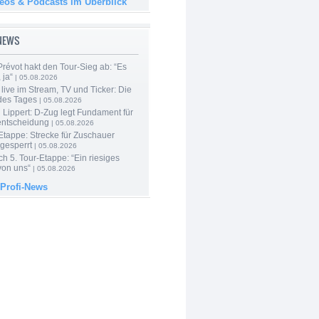
deos & Podcasts im Überblick
-NEWS
révot hakt den Tour-Sieg ab: “Es
 ja“
| 05.08.2026
live im Stream, TV und Ticker: Die
des Tages
| 05.08.2026
Lippert: D-Zug legt Fundament für
entscheidung
| 05.08.2026
Etappe: Strecke für Zuschauer
 gesperrt
| 05.08.2026
h 5. Tour-Etappe: “Ein riesiges
on uns“
| 05.08.2026
 Profi-News