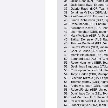
35.
Julian Dean (NZL, Team Gar
36.
Jack Bauer (NZL, Endura Ra
37.
Gabriel Rasch (NOR, Team 
38.
Jonathan McEvoy (GBR, Mot
39.
Paul Voss (GER, Endura Ra
40.
Simon Richardson (GBR, Sig
41.
Rene Mandri (EST, Endura 
42.
Alexandre Pichot (FRA, Tea
43.
Liam Holohan (GBR, Team R
44.
Mark McNally (GBR, An Post 
45.
Zakkari Dempster (AUS, Rap
46.
Thomas De Gendt (BEL, Vac
47.
Lieuwe Westra (NED, Vacan
48.
Gaël Le Bellec (FRA, Team 
49.
Marcin Bialoblocki (POL, Mot
50.
Bernhard Eisel (AUT, HTC-H
51.
Roger Hammond (GBR, Team
52.
Gediminas Bagdonas (LTU, A
53.
Christopher Jones (USA, Uni
54.
Tobyn Horton (GBR, Motorpo
55.
Giacomo Nizzolo (ITA, Leopa
56.
Thomas Murray (GBR, Sigma 
57.
Andrew Tennant (GBR, Raph
58.
Robert Förster (GER, United
59.
Dominique Cornu (BEL, Tops
60.
Karl Menzies (AUS, UnitedHe
61.
Cesare Benedetti (ITA, Tea
62.
Franck Bouyer (FRA, Team 