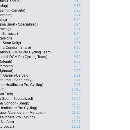
min-Cervelo)
8:10
cing)
8:18
Garmin-Cervelo)
8:23
orpoint)
8:24
cing)
8:24
ma Sport - Specialized)
8:24
Racing)
8:24
m Europcar)
8:24
aleigh)
8:24
- Sean Kelly)
8:35
ha Condor - Sharp)
8:35
ansoleil-DCM Pro Cycling Team)
8:45
soleil-DCM Pro Cycling Team)
8:52
Raleigh)
8:57
orpoint)
9:00
ighroad)
9:20
 Garmin-Cervelo)
9:21
n Post - Sean Kelly)
9:21
tedHealthcare Pro Cycling)
9:21
int)
10:15
rd Trek)
10:23
Sport - Specialized)
10:25
a Condor - Sharp)
11:06
Healthcare Pro Cycling)
11:12
port Vlaanderen - Mercator)
11:36
althcare Pro Cycling)
11:49
m NetApp)
12:27
Europcar)
12:31