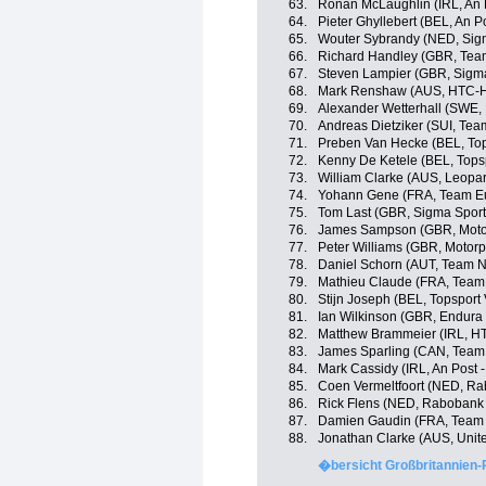
63.
Ronan McLaughlin (IRL, An P
64.
Pieter Ghyllebert (BEL, An P
65.
Wouter Sybrandy (NED, Sigm
66.
Richard Handley (GBR, Tea
67.
Steven Lampier (GBR, Sigma
68.
Mark Renshaw (AUS, HTC-H
69.
Alexander Wetterhall (SWE,
70.
Andreas Dietziker (SUI, Te
71.
Preben Van Hecke (BEL, Top
72.
Kenny De Ketele (BEL, Topsp
73.
William Clarke (AUS, Leopar
74.
Yohann Gene (FRA, Team E
75.
Tom Last (GBR, Sigma Sport 
76.
James Sampson (GBR, Motor
77.
Peter Williams (GBR, Motorp
78.
Daniel Schorn (AUT, Team 
79.
Mathieu Claude (FRA, Team
80.
Stijn Joseph (BEL, Topsport
81.
Ian Wilkinson (GBR, Endura
82.
Matthew Brammeier (IRL, H
83.
James Sparling (CAN, Team
84.
Mark Cassidy (IRL, An Post -
85.
Coen Vermeltfoort (NED, R
86.
Rick Flens (NED, Rabobank
87.
Damien Gaudin (FRA, Team 
88.
Jonathan Clarke (AUS, Unit
�bersicht Großbritannien-