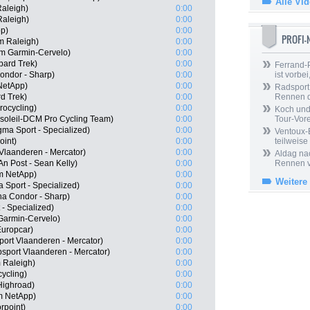
Alle Vi
aleigh)
0:00
Raleigh)
0:00
pp)
0:00
PROFI
m Raleigh)
0:00
 Garmin-Cervelo)
0:00
ard Trek)
0:00
Ferrand-P
ndor - Sharp)
0:00
ist vorbei,
NetApp)
0:00
Radsport 
d Trek)
0:00
Rennen 
rocycling)
0:00
Koch und 
soleil-DCM Pro Cycling Team)
0:00
Tour-Vor
ma Sport - Specialized)
0:00
Ventoux-
oint)
0:00
teilweise
 Vlaanderen - Mercator)
0:00
Aldag nac
n Post - Sean Kelly)
0:00
Rennen v
am NetApp)
0:00
Weitere
 Sport - Specialized)
0:00
a Condor - Sharp)
0:00
- Specialized)
0:00
Garmin-Cervelo)
0:00
Europcar)
0:00
ort Vlaanderen - Mercator)
0:00
sport Vlaanderen - Mercator)
0:00
 Raleigh)
0:00
ycling)
0:00
Highroad)
0:00
m NetApp)
0:00
point)
0:00