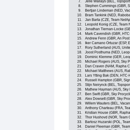
7.
Jelle Wallays (BEL, Topspor
8.
Stephen Cummings (GBR, Sk
9.
Bertjan Lindeman (NED, Va
10.
Bram Tankink (NED, Raboba
11.
Jan Barta (CZE, Team NetA
12.
Leopold Konig (CZE, Team 
13.
Jonathan Tiernan-Locke (G
14.
Mark Cavendish (GBR, HTC
15.
Andrew Fenn (GBR, An Post 
16.
Iker Camano Ortuzar (ESP, 
17.
Rory Sutherland (AUS, Unit
18.
Joost Posthuma (NED, Leop
19.
Dominic Klemme (GER, Leop
20.
Michael Rogers (AUS, Sky P
21.
Dan Craven (NAM, Rapha Co
22.
Michael Matthews (AUS, Ra
23.
Lars Ytting Bak (DEN, HTC-
24.
Russell Hampton (GBR, Sigm
25.
Stijn Neirynck (BEL, Topspor
26.
Mathew Hayman (AUS, Sky P
27.
Ben Swift (GBR, Sky Procycl
28.
Alex Dowsett (GBR, Sky Proc
29.
Willem Wauters (BEL, Vacan
30.
Anthony Charteau (FRA, Te
31.
Kristian House (GBR, Rapha
32.
Thor Hushovd (NOR, Team G
33.
Bartosz Huzarski (POL, Tea
34.
Daniel Fleeman (GBR, Team