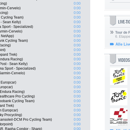
cing)
0:00
min-Cervelo)
0:00
cing)
0:00
 Cycling Team)
0:00
LIVE-T
- Sean Kelly)
0:00
Sport - Specialized)
0:00
rmin-Cervelo)
0:00
Tour de
m NetApp)
0:00
6. Etapp
nk Cycling Team)
0:00
Alle Liv
Racing)
0:00
int)
0:00
pard Trek)
0:00
VIDEOS
Endura Racing)
0:00
ost - Sean Kelly)
0:00
a Sport - Specialized)
0:00
armin-Cervelo)
0:00
0:00
 Europcar)
0:00
uropcar)
0:00
 Endura Racing)
0:00
althcare Pro Cycling)
0:00
bobank Cycling Team)
0:00
ard Trek)
0:00
m Europcar)
0:00
y Procycling)
0:00
cansoleil-DCM Pro Cycling Team)
0:00
orpoint)
0:00
BR, Rapha Condor - Sharp)
0:00