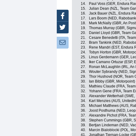
14.
Paul Voss (GER, Endura Ra
15.
Julian Dean (NZL, Team Gar
16.
Jack Bauer (NZL, Endura Ra
Facebook
17.
Lars Boom (NED, Rabobank
18.
Mark McNally (GBR, An Post 
Twitter
19.
Thomas Murray (GBR, Sigma 
20.
Daniel Lloyd (GBR, Team Ga
21.
Cesare Benedetti (ITA, Tea
Newsletter:
22.
Bram Tankink (NED, Raboba
23.
Rene Mandri (EST, Endura 
24.
Tobyn Horton (GBR, Motorpo
25.
Linus Gerdemann (GER, Leo
26.
Iker Camano Ortuzar (ESP, 
27.
Ronan McLaughlin (IRL, An P
28.
Wouter Sybrandy (NED, Sigm
29.
Thor Hushovd (NOR, Team G
30.
Ian Bibby (GBR, Motorpoint)
31.
Mathieu Claude (FRA, Team
32.
Yohann Gene (FRA, Team E
33.
Alexander Wetterhall (SWE,
34.
Karl Menzies (AUS, UnitedHe
35.
Michael Matthews (AUS, Ra
36.
Joost Posthuma (NED, Leop
37.
Alexandre Pichot (FRA, Tea
38.
Stephen Cummings (GBR, Sk
39.
Bertjan Lindeman (NED, Va
40.
Marcin Bialoblocki (POL, Mot
41.
Jonathan Tiernan-Locke (G