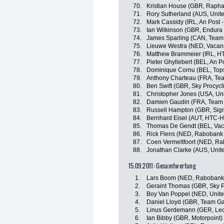
70.
Kristian House (GBR, Rapha
71.
Rory Sutherland (AUS, Unit
72.
Mark Cassidy (IRL, An Post -
73.
Ian Wilkinson (GBR, Endura
74.
James Sparling (CAN, Team
75.
Lieuwe Westra (NED, Vacan
76.
Matthew Brammeier (IRL, H
77.
Pieter Ghyllebert (BEL, An P
78.
Dominique Cornu (BEL, Tops
79.
Anthony Charteau (FRA, Te
80.
Ben Swift (GBR, Sky Procycl
81.
Christopher Jones (USA, Uni
82.
Damien Gaudin (FRA, Team 
83.
Russell Hampton (GBR, Sigm
84.
Bernhard Eisel (AUT, HTC-H
85.
Thomas De Gendt (BEL, Vac
86.
Rick Flens (NED, Rabobank
87.
Coen Vermeltfoort (NED, R
88.
Jonathan Clarke (AUS, Unit
15.09.2011: Gesamtwertung
1.
Lars Boom (NED, Rabobank
2.
Geraint Thomas (GBR, Sky P
3.
Boy Van Poppel (NED, Unite
4.
Daniel Lloyd (GBR, Team Ga
5.
Linus Gerdemann (GER, Leo
6.
Ian Bibby (GBR, Motorpoint)