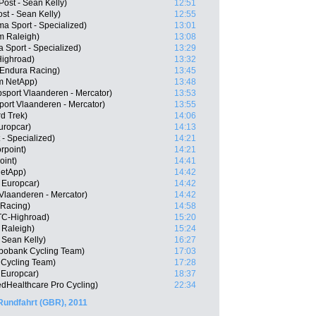
ost - Sean Kelly)
12:51
ost - Sean Kelly)
12:55
a Sport - Specialized)
13:01
m Raleigh)
13:08
 Sport - Specialized)
13:29
ighroad)
13:32
 Endura Racing)
13:45
am NetApp)
13:48
sport Vlaanderen - Mercator)
13:53
ort Vlaanderen - Mercator)
13:55
d Trek)
14:06
uropcar)
14:13
- Specialized)
14:21
point)
14:21
oint)
14:41
NetApp)
14:42
 Europcar)
14:42
 Vlaanderen - Mercator)
14:42
 Racing)
14:58
TC-Highroad)
15:20
 Raleigh)
15:24
 Sean Kelly)
16:27
abobank Cycling Team)
17:03
 Cycling Team)
17:28
Europcar)
18:37
edHealthcare Pro Cycling)
22:34
Rundfahrt (GBR), 2011