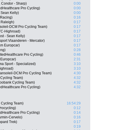
 Condor - Sharp)
0:00
edHealthcare Pro Cycling)
0:00
 Sean Kelly)
0:00
 Racing)
0:16
 Raleigh)
0:17
soleil-DCM Pro Cycling Team)
0:17
TC-Highroad)
0:17
ost - Sean Kelly)
0:17
port Vlaanderen - Mercator)
0:17
am Europcar)
0:17
ing)
0:28
tedHealthcare Pro Cycling)
0:46
Europcar)
2:31
a Sport - Specialized)
3:10
ighroad)
3:10
ansoleil-DCM Pro Cycling Team)
4:30
 Cycling Team)
4:32
abobank Cycling Team)
4:32
edHealthcare Pro Cycling)
4:32
 Cycling Team)
16:54:29
rocycling)
0:12
dHealthcare Pro Cycling)
0:14
rmin-Cervelo)
0:16
pard Trek)
0:17
0:19