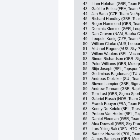
42.
Liam Holohan (GBR, Team R
43.
Gaël Le Bellec (FRA, Team 
44.
Jan Barta (CZE, Team NetA
45.
Richard Handley (GBR, Tea
46.
Roger Hammond (GBR, Team
47.
Dominic Klemme (GER, Leop
48.
Dan Craven (NAM, Rapha Co
49.
Leopold Konig (CZE, Team 
50.
William Clarke (AUS, Leopar
51.
Michael Rogers (AUS, Sky P
52.
Willem Wauters (BEL, Vacan
53.
Simon Richardson (GBR, Sig
54.
Peter Williams (GBR, Motorp
55.
Stijn Joseph (BEL, Topsport
56.
Gediminas Bagdonas (LTU, A
57.
Andreas Dietziker (SUI, Te
58.
Steven Lampier (GBR, Sigma
59.
Andrew Tennant (GBR, Raph
60.
Tom Last (GBR, Sigma Sport 
61.
Gabriel Rasch (NOR, Team 
62.
Franck Bouyer (FRA, Team 
63.
Kenny De Ketele (BEL, Topsp
64.
Preben Van Hecke (BEL, Top
65.
Daniel Fleeman (GBR, Team
66.
Alex Dowsett (GBR, Sky Proc
67.
Lars Ytting Bak (DEN, HTC-
68.
Bartosz Huzarski (POL, Tea
69.
James Sampson (GBR, Motor