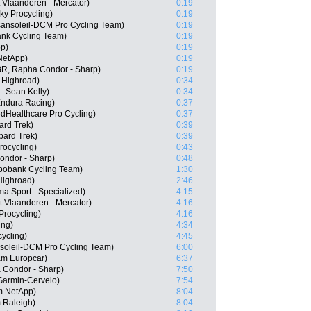
t Vlaanderen - Mercator)
0:19
y Procycling)
0:19
cansoleil-DCM Pro Cycling Team)
0:19
nk Cycling Team)
0:19
pp)
0:19
NetApp)
0:19
BR, Rapha Condor - Sharp)
0:19
-Highroad)
0:34
- Sean Kelly)
0:34
Endura Racing)
0:37
edHealthcare Pro Cycling)
0:37
ard Trek)
0:39
ard Trek)
0:39
rocycling)
0:43
ndor - Sharp)
0:48
bobank Cycling Team)
1:30
Highroad)
2:46
a Sport - Specialized)
4:15
t Vlaanderen - Mercator)
4:16
rocycling)
4:16
ing)
4:34
ycling)
4:45
soleil-DCM Pro Cycling Team)
6:00
am Europcar)
6:37
 Condor - Sharp)
7:50
armin-Cervelo)
7:54
m NetApp)
8:04
 Raleigh)
8:04