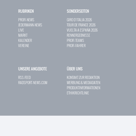
RUBRIKEN
SONDERSEITEN
PROFI-NEWS
GIRO D`ITALIA 2026
JEDERMANN-NEWS
TOUR DE FRANCE 2026
LIVE
VUELTA A ESPAÑA 2026
MARKT
RENNERGEBNISSE
KALENDER
PROFI-TEAMS
VEREINE
PROFI-FAHRER
UNSERE ANGEBOTE
ÜBER UNS
RSS-FEED
KONTAKT ZUR REDAKTION
RADSPORT-NEWS.COM
WERBUNG & MEDIADATEN
PRODUKTINFORMATIONEN
ETHIKRICHTLINIE