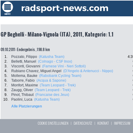
GP Beghelli - Milano-Vignola (ITA), 2011, Kategorie: 1.1
09.10.2011: Endergebnis , 198.8 km
1.
Pozzato, Filippo
(Katusha Team)
4:3
2.
Belletti, Manuel
(Colnago - CSF Inox)
3.
Visconti, Giovanni
(Farnese Vini - Neri Sottoli)
4.
Rubiano Chavez, Miguel Angel
(D'Angelo & Antenucci - Nippo)
5.
Mollema, Bauke
(Rabobank Cycling Team)
6.
Taborre, Fabio
(Acqua & Sapone)
7.
Monfort, Maxime
(Team Leopard - Trek)
8.
Zaugg, Oliver
(Team Leopard - Trek)
9.
Pinot, Thibaut
(Francaise des Jeux)
10.
Paolini, Luca
(Katusha Team)
Alle Platzierungen
COOKIE EINSTELLUNGEN
|
DATENSCHUTZ
|
KONTAKT
|
IMPRESSUM