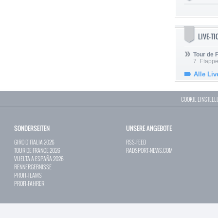
LIVE-T
Tour de
7. Etappe
Alle Liv
COOKIE EINSTEL
SONDERSEITEN
UNSERE ANGEBOTE
GIRO D`ITALIA 2026
RSS-FEED
TOUR DE FRANCE 2026
RADSPORT-NEWS.COM
VUELTA A ESPAÑA 2026
RENNERGEBNISSE
PROFI-TEAMS
PROFI-FAHRER