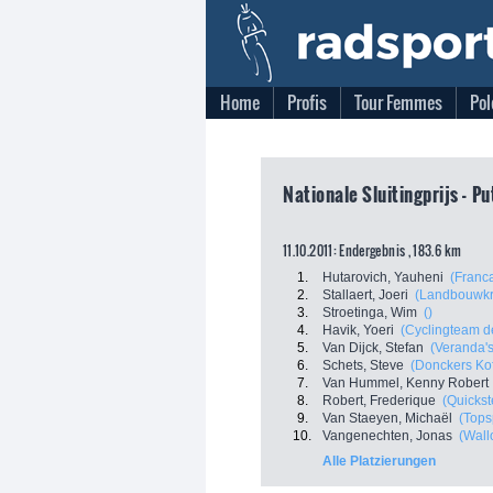
Home
Profis
Tour Femmes
Pol
Nationale Sluitingprijs - Pu
11.10.2011: Endergebnis , 183.6 km
1.
Hutarovich, Yauheni
(Franc
2.
Stallaert, Joeri
(Landbouwkr
3.
Stroetinga, Wim
()
4.
Havik, Yoeri
(Cyclingteam d
5.
Van Dijck, Stefan
(Veranda's
6.
Schets, Steve
(Donckers Koff
7.
Van Hummel, Kenny Robert
8.
Robert, Frederique
(Quicks
9.
Van Staeyen, Michaël
(Tops
10.
Vangenechten, Jonas
(Wall
Alle Platzierungen