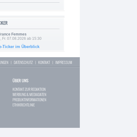
ICKER
 France Femmes
, Fr. 07.08.2026 ab 15:30
e-Ticker im Überblick
LUNGEN
|
DATENSCHUTZ
|
KONTAKT
|
IMPRESSUM
ÜBER UNS
KONTAKT ZUR REDAKTION
WERBUNG & MEDIADATEN
PRODUKTINFORMATIONEN
ETHIKRICHTLINIE