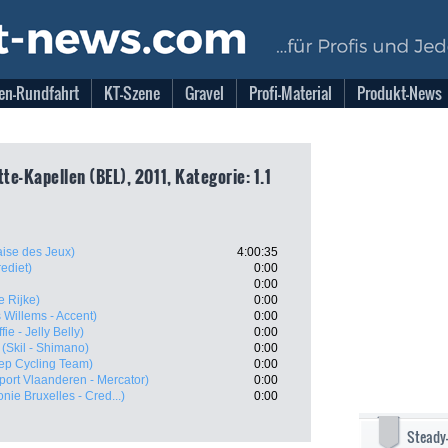
en-Rundfahrt
KT-Szene
Gravel
Profi-Material
Produkt-News
tte-Kapellen (BEL), 2011, Kategorie: 1.1
aise des Jeux)
4:00:35
ediet)
0:00
0:00
e Rijke)
0:00
 Willems - Accent)
0:00
ie - Jelly Belly)
0:00
(Skil - Shimano)
0:00
tep Cycling Team)
0:00
port Vlaanderen - Mercator)
0:00
onie Bruxelles - Cred...)
0:00
Steady