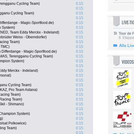
erengganu Cycling Team)
0:15
)
0:15
gganu Cycling Team)
0:15
0:15
LIVE-T
ifferdange - Magic-Sportfood.de)
0:15
n System)
0:15
NED, Team Eddy Merckx - Indeland)
0:15
Tour de
brüder Weiss - Oberndorfer)
0:15
8. Etappe
Racing Team)
0:15
Alle Liv
x-TMC)
0:15
 Differdange - Magic-Sportfood.de)
0:15
(MAS, Terengganu Cycling Team)
0:15
VIDEOS
ampion System)
0:15
0:15
ddy Merckx - Indeland)
0:15
rsonal)
0:15
0:15
anu Cycling Team)
0:15
KAZ, Pro Team Astana)
0:15
Racing Team)
0:15
 Racing Team)
0:15
kil - Shimano)
0:15
0:15
 Champion System)
0:15
g)
0:15
olsat Polkowice)
0:15
ling Team)
0:15
0:15