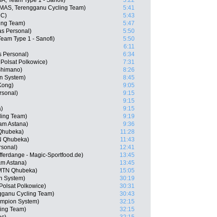
A, Team Type 1 - Sanofi)
5:22
(MAS, Terengganu Cycling Team)
5:41
MC)
5:43
ing Team)
5:47
as Personal)
5:50
eam Type 1 - Sanofi)
5:50
6:11
s Personal)
6:34
Polsat Polkowice)
7:31
 Shimano)
8:26
n System)
8:45
Kong)
9:05
rsonal)
9:15
9:15
)
9:15
ling Team)
9:19
eam Astana)
9:36
Qhubeka)
11:28
TN Qhubeka)
11:43
rsonal)
12:41
ferdange - Magic-Sportfood.de)
13:45
am Astana)
13:45
MTN Qhubeka)
15:05
n System)
30:19
olsat Polkowice)
30:31
gganu Cycling Team)
30:43
ampion System)
32:15
ing Team)
32:15