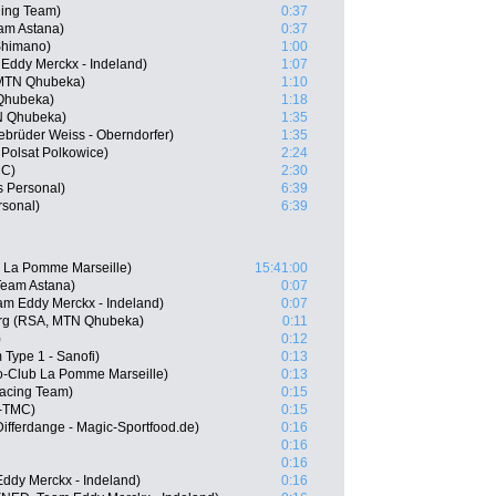
ing Team)
0:37
eam Astana)
0:37
 Shimano)
1:00
Eddy Merckx - Indeland)
1:07
MTN Qhubeka)
1:10
Qhubeka)
1:18
TN Qhubeka)
1:35
ebrüder Weiss - Oberndorfer)
1:35
Polsat Polkowice)
2:24
MC)
2:30
s Personal)
6:39
rsonal)
6:39
b La Pomme Marseille)
15:41:00
 Team Astana)
0:07
am Eddy Merckx - Indeland)
0:07
rg (RSA, MTN Qhubeka)
0:11
)
0:12
 Type 1 - Sanofi)
0:13
lo-Club La Pomme Marseille)
0:13
Racing Team)
0:15
x-TMC)
0:15
ifferdange - Magic-Sportfood.de)
0:16
0:16
0:16
ddy Merckx - Indeland)
0:16