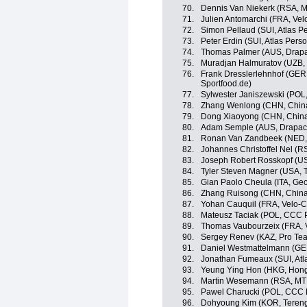
70.
Dennis Van Niekerk (RSA, 
71.
Julien Antomarchi (FRA, Ve
72.
Simon Pellaud (SUI, Atlas P
73.
Peter Erdin (SUI, Atlas Perso
74.
Thomas Palmer (AUS, Drap
75.
Muradjan Halmuratov (UZB, 
76.
Frank Dresslerlehnhof (GER,
Sportfood.de)
77.
Sylwester Janiszewski (POL
78.
Zhang Wenlong (CHN, Chin
79.
Dong Xiaoyong (CHN, Chin
80.
Adam Semple (AUS, Drapac
81.
Ronan Van Zandbeek (NED, 
82.
Johannes Christoffel Nel (
83.
Joseph Robert Rosskopf (US
84.
Tyler Steven Magner (USA, T
85.
Gian Paolo Cheula (ITA, G
86.
Zhang Ruisong (CHN, China
87.
Yohan Cauquil (FRA, Velo-C
88.
Mateusz Taciak (POL, CCC P
89.
Thomas Vaubourzeix (FRA, 
90.
Sergey Renev (KAZ, Pro Te
91.
Daniel Westmattelmann (GE
92.
Jonathan Fumeaux (SUI, Atl
93.
Yeung Ying Hon (HKG, Hon
94.
Martin Wesemann (RSA, M
95.
Pawel Charucki (POL, CCC P
96.
Dohyoung Kim (KOR, Teren