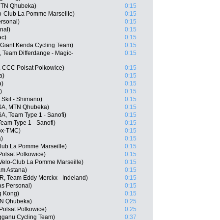
MTN Qhubeka)
0:15
lo-Club La Pomme Marseille)
0:15
ersonal)
0:15
nal)
0:15
ac)
0:15
Giant Kenda Cycling Team)
0:15
 Team Differdange - Magic-
0:15
, CCC Polsat Polkowice)
0:15
a)
0:15
a)
0:15
)
0:15
Skil - Shimano)
0:15
RSA, MTN Qhubeka)
0:15
A, Team Type 1 - Sanofi)
0:15
eam Type 1 - Sanofi)
0:15
eox-TMC)
0:15
)
0:15
lub La Pomme Marseille)
0:15
olsat Polkowice)
0:15
Velo-Club La Pomme Marseille)
0:15
am Astana)
0:15
R, Team Eddy Merckx - Indeland)
0:15
as Personal)
0:15
g Kong)
0:15
TN Qhubeka)
0:25
olsat Polkowice)
0:25
gganu Cycling Team)
0:37