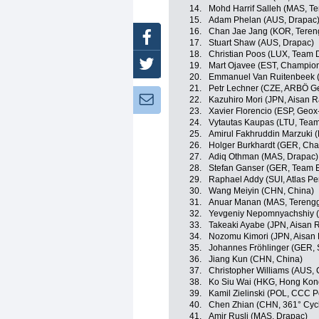
14.
Mohd Harrif Salleh (MAS, T
15.
Adam Phelan (AUS, Drapac
16.
Chan Jae Jang (KOR, Teren
Facebook
17.
Stuart Shaw (AUS, Drapac)
18.
Christian Poos (LUX, Team D
Twitter
19.
Mart Ojavee (EST, Champio
20.
Emmanuel Van Ruitenbeek (
21.
Petr Lechner (CZE, ARBÖ Ge
Newsletter:
22.
Kazuhiro Mori (JPN, Aisan 
23.
Xavier Florencio (ESP, Geo
24.
Vytautas Kaupas (LTU, Team
25.
Amirul Fakhruddin Marzuki 
26.
Holger Burkhardt (GER, Ch
27.
Adiq Othman (MAS, Drapac)
28.
Stefan Ganser (GER, Team E
29.
Raphael Addy (SUI, Atlas Pe
30.
Wang Meiyin (CHN, China)
31.
Anuar Manan (MAS, Terengg
32.
Yevgeniy Nepomnyachshiy (
33.
Takeaki Ayabe (JPN, Aisan 
34.
Nozomu Kimori (JPN, Aisan
35.
Johannes Fröhlinger (GER, S
36.
Jiang Kun (CHN, China)
37.
Christopher Williams (AUS,
38.
Ko Siu Wai (HKG, Hong Kon
39.
Kamil Zielinski (POL, CCC P
40.
Chen Zhian (CHN, 361° Cyc
41.
Amir Rusli (MAS, Drapac)