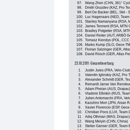
97.
Wang Zhen (CHN, 361° Cycl
98.
Dmitri Gruzdev (KAZ, Pro T
99.
Bert De Backer (BEL, Skil -
100.
Luc Hagenaars (NED, Team 
101.
Stanley Namanyana (RSA, 
102.
James Tennent (RSA, MTN 
103.
Bradley Potgieter (RSA, M
104.
Daniel Reiter (AUT, ARBÖ G
105.
Tomasz Kiendys (POL, CCC 
106.
Marko Kump (SLO, Geox-T
107.
Florian Salzinger (GER, Atla
108.
David Rösch (GER, Atlas Pe
23.10.2011: Gesamtwertung
1.
Justin Jules (FRA, Velo-Clu
2.
Valentin Iglinskiy (KAZ, Pro
3.
Alexander Schmitt (GER, Te
4.
Reinardt Janse Van Rensbu
5.
Adam Phelan (AUS, Drapac
6.
Vladimir Efimkin (RUS, Team
7.
Julien Antomarchi (FRA, Ve
8.
Kazuhiro Mori (JPN, Aisan 
9.
Xavier Florencio (ESP, Geo
10.
Christian Poos (LUX, Team D
11.
Adiq Othman (MAS, Drapac)
12.
Wang Meiyin (CHN, China)
13.
Stefan Ganser (GER, Team E