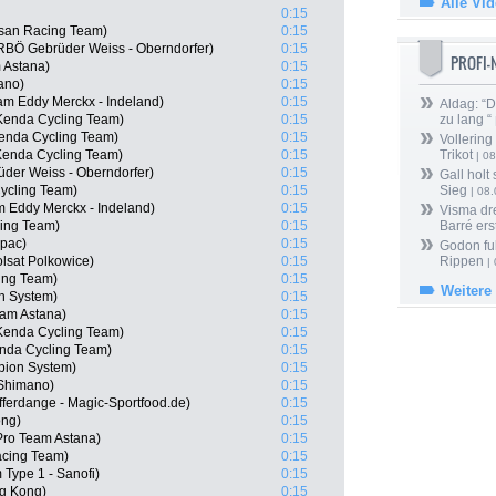
Alle Vi
0:15
isan Racing Team)
0:15
RBÖ Gebrüder Weiss - Oberndorfer)
0:15
PROFI
 Astana)
0:15
ano)
0:15
am Eddy Merckx - Indeland)
0:15
Aldag: “
Kenda Cycling Team)
0:15
zu lang “
enda Cycling Team)
0:15
Vollering
Kenda Cycling Team)
0:15
Trikot
| 08
der Weiss - Oberndorfer)
0:15
Gall holt
ycling Team)
0:15
Sieg
| 08
m Eddy Merckx - Indeland)
0:15
Visma dr
ing Team)
0:15
Barré ers
apac)
0:15
Godon fu
lsat Polkowice)
0:15
Rippen
| 
ing Team)
0:15
Weitere
n System)
0:15
eam Astana)
0:15
Kenda Cycling Team)
0:15
enda Cycling Team)
0:15
ion System)
0:15
 Shimano)
0:15
ferdange - Magic-Sportfood.de)
0:15
ong)
0:15
Pro Team Astana)
0:15
acing Team)
0:15
 Type 1 - Sanofi)
0:15
g Kong)
0:15