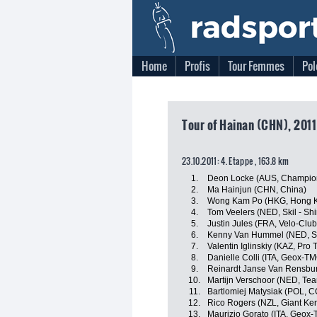
Home
Profis
Tour Femmes
Pol
Tour of Hainan (CHN), 2011
23.10.2011: 4. Etappe , 163.8 km
1.
Deon Locke (AUS, Champio
2.
Ma Hainjun (CHN, China)
3.
Wong Kam Po (HKG, Hong 
4.
Tom Veelers (NED, Skil - Sh
5.
Justin Jules (FRA, Velo-Clu
6.
Kenny Van Hummel (NED, Sk
7.
Valentin Iglinskiy (KAZ, Pro
8.
Danielle Colli (ITA, Geox-T
9.
Reinardt Janse Van Rensbu
10.
Martijn Verschoor (NED, Tea
11.
Bartlomiej Matysiak (POL, 
12.
Rico Rogers (NZL, Giant Ke
13.
Maurizio Gorato (ITA, Geox