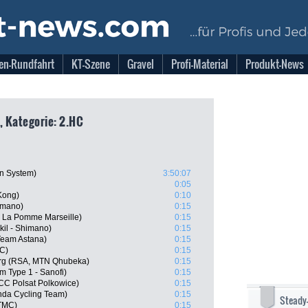
en-Rundfahrt
KT-Szene
Gravel
Profi-Material
Produkt-News
, Kategorie: 2.HC
n System)
3:50:07
0:05
Kong)
0:10
imano)
0:15
b La Pomme Marseille)
0:15
il - Shimano)
0:15
 Team Astana)
0:15
MC)
0:15
rg (RSA, MTN Qhubeka)
0:15
m Type 1 - Sanofi)
0:15
CCC Polsat Polkowice)
0:15
nda Cycling Team)
0:15
Steady
-TMC)
0:15