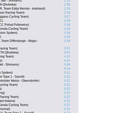
Skil - Shimano)
1:23
TN Qhubeka)
1:58
R, Team Eddy Merckx - Indeland)
2:15
isan Racing Team)
2:19
gganu Cycling Team)
3:27
MC)
3:28
CCC Polsat Polkowice)
3:28
Kenda Cycling Team)
3:28
ion System)
3:28
)
3:28
 Team Differdange - Magic-
3:28
Racing Team)
3:53
MTN Qhubeka)
3:53
ing Team)
4:15
a)
4:21
il - Shimano)
5:09
5:19
n System)
5:21
m Type 1 - Sanofi)
5:22
brüder Weiss - Oberndorfer)
5:22
ycling Team)
5:22
a)
5:22
ong)
5:22
 Racing Team)
5:22
eam Astana)
5:22
Kenda Cycling Team)
5:22
ersonal)
5:22