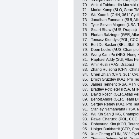
69.
Joseph Robert Rosskopf (US
70.
Amirul Fakhruddin Marzuki 
71.
Marko Kump (SLO, Geox-T
72.
Wu Xuanfu (CHN, 361° Cycl
73.
Jonathan Fumeaux (SUI, Atl
74.
Tyler Steven Magner (USA, T
75.
Stuart Shaw (AUS, Drapac)
76.
Florian Salzinger (GER, Atla
77.
Tomasz Kiendys (POL, CCC 
78.
Bert De Backer (BEL, Skil -
79.
Deon Locke (AUS, Champio
80.
Wong Kam Po (HKG, Hong 
81.
Raphael Addy (SUI, Atlas Pe
82.
Amir Rusli (MAS, Drapac)
83.
Zhang Ruisong (CHN, China
84.
Chen Zhian (CHN, 361° Cyc
85.
Dmitri Gruzdev (KAZ, Pro T
86.
James Tennent (RSA, MTN 
87.
Bradley Potgieter (RSA, M
88.
David Rösch (GER, Atlas Pe
89.
Benoit Andre (GER, Team Dif
90.
Sergey Renev (KAZ, Pro Te
91.
Stanley Namanyana (RSA, 
92.
Wu Kin San (HKG, Champio
93.
Pawel Charucki (POL, CCC P
94.
Dohyoung Kim (KOR, Teren
95.
Holger Burkhardt (GER, Ch
96.
Xue Cheng (CHN, 361° Cycl