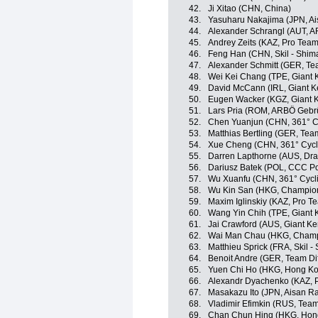
42.
Ji Xitao (CHN, China)
43.
Yasuharu Nakajima (JPN, A
44.
Alexander Schrangl (AUT, A
45.
Andrey Zeits (KAZ, Pro Team
46.
Feng Han (CHN, Skil - Shim
47.
Alexander Schmitt (GER, Te
48.
Wei Kei Chang (TPE, Giant 
49.
David McCann (IRL, Giant K
50.
Eugen Wacker (KGZ, Giant 
51.
Lars Pria (ROM, ARBÖ Gebrü
52.
Chen Yuanjun (CHN, 361° C
53.
Matthias Bertling (GER, Tea
54.
Xue Cheng (CHN, 361° Cycl
55.
Darren Lapthorne (AUS, Dr
56.
Dariusz Batek (POL, CCC Po
57.
Wu Xuanfu (CHN, 361° Cycl
58.
Wu Kin San (HKG, Champio
59.
Maxim Iglinskiy (KAZ, Pro T
60.
Wang Yin Chih (TPE, Giant 
61.
Jai Crawford (AUS, Giant K
62.
Wai Man Chau (HKG, Champ
63.
Matthieu Sprick (FRA, Skil -
64.
Benoit Andre (GER, Team Dif
65.
Yuen Chi Ho (HKG, Hong K
66.
Alexandr Dyachenko (KAZ, 
67.
Masakazu Ito (JPN, Aisan R
68.
Vladimir Efimkin (RUS, Team
69.
Chan Chun Hing (HKG, Hon