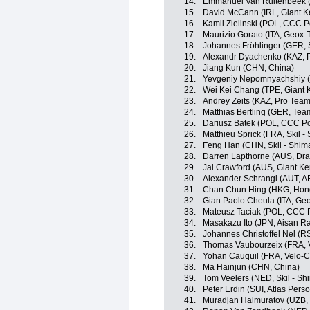
14.
Emmanuel Van Ruitenbeek (
15.
David McCann (IRL, Giant K
16.
Kamil Zielinski (POL, CCC P
17.
Maurizio Gorato (ITA, Geox
18.
Johannes Fröhlinger (GER, S
19.
Alexandr Dyachenko (KAZ, 
20.
Jiang Kun (CHN, China)
21.
Yevgeniy Nepomnyachshiy (
22.
Wei Kei Chang (TPE, Giant 
23.
Andrey Zeits (KAZ, Pro Team
24.
Matthias Bertling (GER, Tea
25.
Dariusz Batek (POL, CCC Po
26.
Matthieu Sprick (FRA, Skil -
27.
Feng Han (CHN, Skil - Shim
28.
Darren Lapthorne (AUS, Dr
29.
Jai Crawford (AUS, Giant K
30.
Alexander Schrangl (AUT, A
31.
Chan Chun Hing (HKG, Hon
32.
Gian Paolo Cheula (ITA, G
33.
Mateusz Taciak (POL, CCC P
34.
Masakazu Ito (JPN, Aisan R
35.
Johannes Christoffel Nel (
36.
Thomas Vaubourzeix (FRA, 
37.
Yohan Cauquil (FRA, Velo-C
38.
Ma Hainjun (CHN, China)
39.
Tom Veelers (NED, Skil - Sh
40.
Peter Erdin (SUI, Atlas Perso
41.
Muradjan Halmuratov (UZB, 