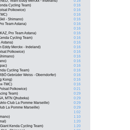
NED, Team Eddy Merckx - Indeland)
0:16
enda Cycling Team)
0:16
olsat Polkowice)
0:16
-TMC)
0:16
kil - Shimano)
0:16
Pro Team Astana)
0:16
0:16
KAZ, Pro Team Astana)
0:16
Kenda Cycling Team)
0:16
 Astana)
0:16
m Eddy Merckx - Indeland)
0:16
lsat Polkowice)
0:16
 Shimano)
0:16
ano)
0:16
apac)
0:16
enda Cycling Team)
0:16
RBÖ Gebrüder Weiss - Oberndorfer)
0:16
g Kong)
0:16
eox-TMC)
0:16
olsat Polkowice)
0:21
acing Team)
0:29
RSA, MTN Qhubeka)
0:29
Velo-Club La Pomme Marseille)
0:29
lub La Pomme Marseille)
0:29
1:02
imano)
1:10
nal)
1:20
Giant Kenda Cycling Team)
1:20