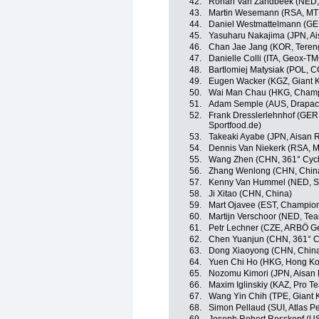
42.
Ronan Van Zandbeek (NED, 
43.
Martin Wesemann (RSA, M
44.
Daniel Westmattelmann (GE
45.
Yasuharu Nakajima (JPN, A
46.
Chan Jae Jang (KOR, Teren
47.
Danielle Colli (ITA, Geox-T
48.
Bartlomiej Matysiak (POL, 
49.
Eugen Wacker (KGZ, Giant 
50.
Wai Man Chau (HKG, Champ
51.
Adam Semple (AUS, Drapac
52.
Frank Dresslerlehnhof (GER,
Sportfood.de)
53.
Takeaki Ayabe (JPN, Aisan 
54.
Dennis Van Niekerk (RSA, 
55.
Wang Zhen (CHN, 361° Cycl
56.
Zhang Wenlong (CHN, Chin
57.
Kenny Van Hummel (NED, Sk
58.
Ji Xitao (CHN, China)
59.
Mart Ojavee (EST, Champio
60.
Martijn Verschoor (NED, Tea
61.
Petr Lechner (CZE, ARBÖ Ge
62.
Chen Yuanjun (CHN, 361° C
63.
Dong Xiaoyong (CHN, Chin
64.
Yuen Chi Ho (HKG, Hong K
65.
Nozomu Kimori (JPN, Aisan
66.
Maxim Iglinskiy (KAZ, Pro T
67.
Wang Yin Chih (TPE, Giant 
68.
Simon Pellaud (SUI, Atlas P