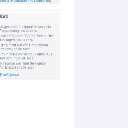
deos & Podcasts im Überblick
-NEWS
al gesprintet“: Lippert verpasst in
Etappensieg
| 06.08.2026
live im Stream, TV und Ticker: Die
des Tages
| 06.08.2026
 ging nicht auf: Am Ende waren
ine leer
| 06.08.2026
ghini haut vor Ventoux alles raus:
en Sch...“
| 06.08.2026
enregister der Tour de France
 6. Etappe
| 06.08.2026
 Profi-News