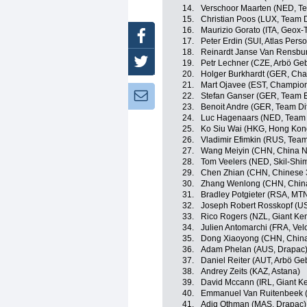
14.
Verschoor Maarten (NED, Te
15.
Christian Poos (LUX, Team 
16.
Maurizio Gorato (ITA, Geox
Facebook
17.
Peter Erdin (SUI, Atlas Pers
18.
Reinardt Janse Van Rensbu
Twitter
19.
Petr Lechner (CZE, Arbö Ge
20.
Holger Burkhardt (GER, Ch
21.
Mart Ojavee (EST, Champio
Newsletter:
22.
Stefan Ganser (GER, Team 
23.
Benoit Andre (GER, Team Di
24.
Luc Hagenaars (NED, Team 
25.
Ko Siu Wai (HKG, Hong Kon
26.
Vladimir Efimkin (RUS, Team
27.
Wang Meiyin (CHN, China N
28.
Tom Veelers (NED, Skil-Shi
29.
Chen Zhian (CHN, Chinese 
30.
Zhang Wenlong (CHN, China
31.
Bradley Potgieter (RSA, M
32.
Joseph Robert Rosskopf (US
33.
Rico Rogers (NZL, Giant Ke
34.
Julien Antomarchi (FRA, Ve
35.
Dong Xiaoyong (CHN, China
36.
Adam Phelan (AUS, Drapac
37.
Daniel Reiter (AUT, Arbö Ge
38.
Andrey Zeits (KAZ, Astana)
39.
David Mccann (IRL, Giant K
40.
Emmanuel Van Ruitenbeek (
41.
Adiq Othman (MAS, Drapac)