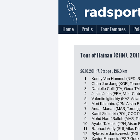
Home
Profis
Tour Femmes
Pol
Tour of Hainan (CHN), 2011
26.10.2011: 7. Etappe , 196.0 km
1.
Kenny Van Hummel (NED, S
2.
Chan Jae Jang (KOR, Teren
3.
Danielle Colli (ITA, Geox-T
4.
Justin Jules (FRA, Velo-Clu
5.
Valentin Iglinskiy (KAZ, Asta
6.
Mori Kazuhiro (JPN, Aisan 
7.
Anuar Manan (MAS, Terengg
8.
Kamil Zielinski (POL, CCC P
9.
Mohd Harrif Salleh (MAS, T
10.
Ayabe Takeaki (JPN, Aisan 
11.
Raphael Addy (SUI, Atlas Pe
12.
Sylwester Janiszewski (POL
13.
Xavier Florencio (ESP, Geo