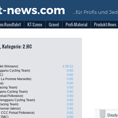
en-Rundfahrt
KT-Szene
Gravel
Profi-Material
Produkt-News
, Kategorie: 2.HC
kil-Shimano)
4:36:52
gganu Cycling Team)
0:00
MC)
0:00
b La Pomme Marseille)
0:00
na)
0:00
Racing Team)
0:00
anu Cycling Team)
0:00
olsat Polkowice)
0:00
erengganu Cycling Team)
0:00
Racing Team)
0:00
rsonal-Jakroo)
0:00
, CCC Polsat Polkowice)
0:00
Steady
x-TMC)
0:00