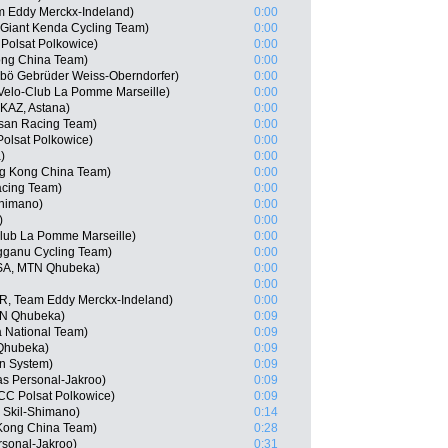
am Eddy Merckx-Indeland)
0:00
Giant Kenda Cycling Team)
0:00
Polsat Polkowice)
0:00
ong China Team)
0:00
rbö Gebrüder Weiss-Oberndorfer)
0:00
Velo-Club La Pomme Marseille)
0:00
KAZ, Astana)
0:00
isan Racing Team)
0:00
olsat Polkowice)
0:00
)
0:00
g Kong China Team)
0:00
acing Team)
0:00
Shimano)
0:00
)
0:00
lub La Pomme Marseille)
0:00
gganu Cycling Team)
0:00
RSA, MTN Qhubeka)
0:00
0:00
R, Team Eddy Merckx-Indeland)
0:00
TN Qhubeka)
0:09
 National Team)
0:09
Qhubeka)
0:09
n System)
0:09
as Personal-Jakroo)
0:09
CCC Polsat Polkowice)
0:09
Skil-Shimano)
0:14
Kong China Team)
0:28
rsonal-Jakroo)
0:31