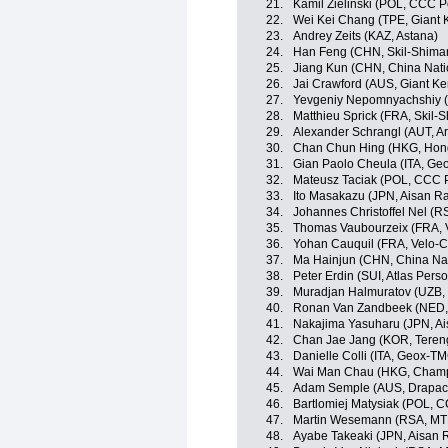
21.
Kamil Zielinski (POL, CCC P
22.
Wei Kei Chang (TPE, Giant 
23.
Andrey Zeits (KAZ, Astana)
24.
Han Feng (CHN, Skil-Shima
25.
Jiang Kun (CHN, China Nati
26.
Jai Crawford (AUS, Giant K
27.
Yevgeniy Nepomnyachshiy (
28.
Matthieu Sprick (FRA, Skil-
29.
Alexander Schrangl (AUT, A
30.
Chan Chun Hing (HKG, Hon
31.
Gian Paolo Cheula (ITA, G
32.
Mateusz Taciak (POL, CCC P
33.
Ito Masakazu (JPN, Aisan R
34.
Johannes Christoffel Nel (
35.
Thomas Vaubourzeix (FRA, 
36.
Yohan Cauquil (FRA, Velo-C
37.
Ma Hainjun (CHN, China Na
38.
Peter Erdin (SUI, Atlas Pers
39.
Muradjan Halmuratov (UZB, 
40.
Ronan Van Zandbeek (NED, 
41.
Nakajima Yasuharu (JPN, A
42.
Chan Jae Jang (KOR, Teren
43.
Danielle Colli (ITA, Geox-T
44.
Wai Man Chau (HKG, Champ
45.
Adam Semple (AUS, Drapac
46.
Bartlomiej Matysiak (POL, 
47.
Martin Wesemann (RSA, M
48.
Ayabe Takeaki (JPN, Aisan 