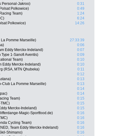
as Personal-Jakroo)
0:31
olsat Polkowice)
0:49
 Racing Team)
1:24
MC)
6:24
lsat Polkowice)
14:26
b La Pomme Marseille)
27:33:39
na)
0:06
am Eddy Merckx-Indeland)
0:07
 Type 1-Sanofi Aventis)
0:09
ational Team)
0:10
am Eddy Merckx-Indeland)
0:10
rg (RSA, MTN Qhubeka)
0:11
)
0:12
Astana)
0:13
lo-Club La Pomme Marseille)
0:13
0:14
apac)
0:14
Racing Team)
0:15
x-TMC)
0:15
Eddy Merckx-Indeland)
0:15
Differdange-Magic-Sportfood.de)
0:16
-TMC)
0:16
enda Cycling Team)
0:16
NED, Team Eddy Merckx-Indeland)
0:16
Skil-Shimano)
0:16