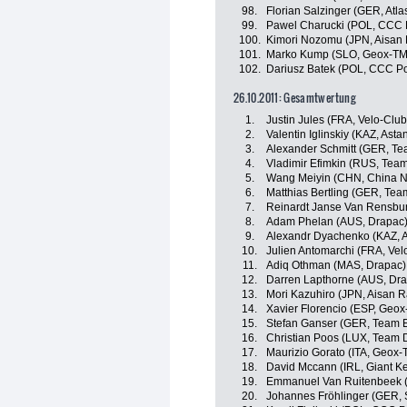
98.
Florian Salzinger (GER, Atl
99.
Pawel Charucki (POL, CCC P
100.
Kimori Nozomu (JPN, Aisan
101.
Marko Kump (SLO, Geox-T
102.
Dariusz Batek (POL, CCC Po
26.10.2011: Gesamtwertung
1.
Justin Jules (FRA, Velo-Clu
2.
Valentin Iglinskiy (KAZ, Asta
3.
Alexander Schmitt (GER, Te
4.
Vladimir Efimkin (RUS, Team
5.
Wang Meiyin (CHN, China N
6.
Matthias Bertling (GER, Te
7.
Reinardt Janse Van Rensbu
8.
Adam Phelan (AUS, Drapac
9.
Alexandr Dyachenko (KAZ, 
10.
Julien Antomarchi (FRA, Ve
11.
Adiq Othman (MAS, Drapac)
12.
Darren Lapthorne (AUS, Dr
13.
Mori Kazuhiro (JPN, Aisan 
14.
Xavier Florencio (ESP, Geo
15.
Stefan Ganser (GER, Team 
16.
Christian Poos (LUX, Team 
17.
Maurizio Gorato (ITA, Geox
18.
David Mccann (IRL, Giant K
19.
Emmanuel Van Ruitenbeek (
20.
Johannes Fröhlinger (GER, 