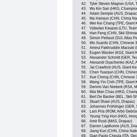
42.
Tyler Steven Magner (USA, T
43.
Wu Kin San (HKG, Champio
44.
Adam Semple (AUS, Drapac
45.
Ma Hainjun (CHN, China Na
46.
Wei Kei Chang (TPE, Giant 
47.
Vytautas Kaupas (LTU, Team
48.
Han Feng (CHN, Skil-Shima
49.
Simon Pellaud (SUI, Atlas P
50.
Wu Xuanfu (CHN, Chinese 3
51.
Amirul Fakhruddin Marzuki 
52.
Eugen Wacker (KGZ, Giant 
53.
Alexander Schmitt (GER, Te
54.
Alexandr Dyachenko (KAZ, 
55.
Jai Crawford (AUS, Giant K
56.
Chen Yuanjun (CHN, Chines
57.
Xue Cheng (CHN, Chinese 
58.
Wang Yin Chih (TPE, Giant 
59.
Dennis Van Niekerk (RSA, 
60.
Wai Man Chau (HKG, Champ
61.
Bert De Backer (BEL, Skil-S
62.
Stuart Shaw (AUS, Drapac)
63.
Johannes Fröhlinger (GER, 
64.
Lars Pria (ROM, Arbö Gebrü
65.
Yeung Ying Hon (HKG, Hon
66.
Amir Rusli (MAS, Drapac)
67.
Darren Lapthorne (AUS, Dr
68.
Jiang Kun (CHN, China Nati
69.
Gian Paolo Cheula (ITA, G