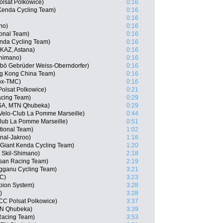
olsat Polkowice)
0:16
Kenda Cycling Team)
0:16
0:16
no)
0:16
onal Team)
0:16
enda Cycling Team)
0:16
KAZ, Astana)
0:16
Shimano)
0:16
rbö Gebrüder Weiss-Oberndorfer)
0:16
g Kong China Team)
0:16
eox-TMC)
0:16
olsat Polkowice)
0:21
acing Team)
0:29
RSA, MTN Qhubeka)
0:29
Velo-Club La Pomme Marseille)
0:44
lub La Pomme Marseille)
0:51
tional Team)
1:02
onal-Jakroo)
1:16
Giant Kenda Cycling Team)
1:20
Skil-Shimano)
2:18
isan Racing Team)
2:19
gganu Cycling Team)
3:21
MC)
3:23
ion System)
3:28
)
3:28
CCC Polsat Polkowice)
3:37
TN Qhubeka)
3:39
Racing Team)
3:53