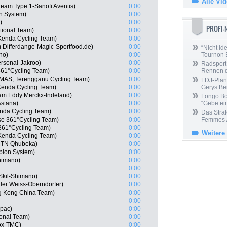
Alle Vi
eam Type 1-Sanofi Aventis)
0:00
n System)
0:00
)
0:00
PROFI
tional Team)
0:00
Kenda Cycling Team)
0:00
 Differdange-Magic-Sportfood.de)
0:00
“Nicht ide
no)
0:00
Tournon 
ersonal-Jakroo)
0:00
Radsport 
61°Cycling Team)
0:00
Rennen 
(MAS, Terengganu Cycling Team)
0:00
FDJ-Plan
Kenda Cycling Team)
0:00
Gerys Be
am Eddy Merckx-Indeland)
0:00
Longo Bor
Astana)
0:00
“Gebe ein
enda Cycling Team)
0:00
Das Straf
e 361°Cycling Team)
0:00
Femmes /
361°Cycling Team)
0:00
Weitere
Kenda Cycling Team)
0:00
MTN Qhubeka)
0:00
ion System)
0:00
himano)
0:00
0:00
Skil-Shimano)
0:00
der Weiss-Oberndorfer)
0:00
g Kong China Team)
0:00
0:00
apac)
0:00
onal Team)
0:00
eox-TMC)
0:00