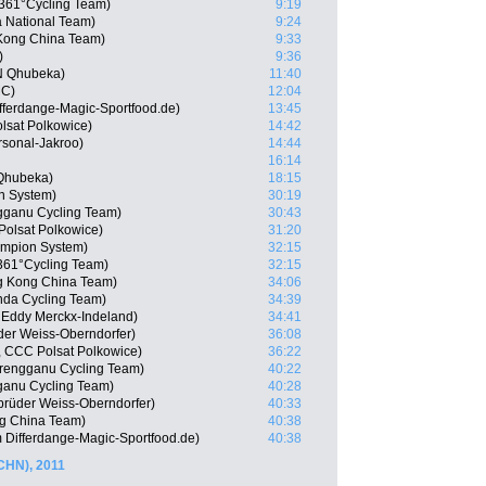
361°Cycling Team)
9:19
 National Team)
9:24
Kong China Team)
9:33
)
9:36
TN Qhubeka)
11:40
MC)
12:04
fferdange-Magic-Sportfood.de)
13:45
lsat Polkowice)
14:42
rsonal-Jakroo)
14:44
16:14
Qhubeka)
18:15
n System)
30:19
gganu Cycling Team)
30:43
olsat Polkowice)
31:20
ampion System)
32:15
361°Cycling Team)
32:15
g Kong China Team)
34:06
nda Cycling Team)
34:39
Eddy Merckx-Indeland)
34:41
der Weiss-Oberndorfer)
36:08
, CCC Polsat Polkowice)
36:22
erengganu Cycling Team)
40:22
anu Cycling Team)
40:28
brüder Weiss-Oberndorfer)
40:33
g China Team)
40:38
 Differdange-Magic-Sportfood.de)
40:38
(CHN), 2011