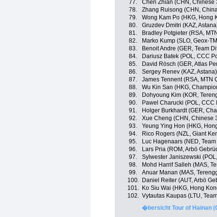
77.
Chen Zhian (CHN, Chinese 
78.
Zhang Ruisong (CHN, China
79.
Wong Kam Po (HKG, Hong 
80.
Gruzdev Dmitri (KAZ, Astana
81.
Bradley Potgieter (RSA, M
82.
Marko Kump (SLO, Geox-T
83.
Benoit Andre (GER, Team Di
84.
Dariusz Batek (POL, CCC Po
85.
David Rösch (GER, Atlas Pe
86.
Sergey Renev (KAZ, Astana)
87.
James Tennent (RSA, MTN 
88.
Wu Kin San (HKG, Champio
89.
Dohyoung Kim (KOR, Teren
90.
Pawel Charucki (POL, CCC P
91.
Holger Burkhardt (GER, Ch
92.
Xue Cheng (CHN, Chinese 
93.
Yeung Ying Hon (HKG, Hon
94.
Rico Rogers (NZL, Giant Ke
95.
Luc Hagenaars (NED, Team 
96.
Lars Pria (ROM, Arbö Gebrü
97.
Sylwester Janiszewski (POL
98.
Mohd Harrif Salleh (MAS, T
99.
Anuar Manan (MAS, Terengg
100.
Daniel Reiter (AUT, Arbö Ge
101.
Ko Siu Wai (HKG, Hong Kon
102.
Vytautas Kaupas (LTU, Team
�bersicht Tour of Hainan 