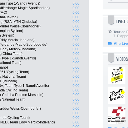
am Type 1-Sanofi Aventis)
0:00
Differdange-Magic-Sportfood.de)
0:00
-TMC)
0:00
onal-Jakroo)
0:00
LIVE-T
rg (RSA, MTN Qhubeka)
0:00
brüder Weiss-Oberndorfer)
0:00
ampion System)
0:00
Tour de
n System)
0:00
7. Etappe
Eddy Merckx-Indeland)
0:00
Alle Liv
fferdange-Magic-Sportfood.de)
0:00
Eddy Merckx-Indeland)
0:00
g China Team)
0:00
VIDEOS
 Type 1-Sanofi Aventis)
0:00
ational Team)
0:00
mano)
0:00
361°Cycling Team)
0:00
 National Team)
0:00
TN Qhubeka)
0:00
A, Team Type 1-Sanofi Aventis)
0:00
nda Cycling Team)
0:00
lo-Club La Pomme Marseille)
0:00
 National Team)
0:00
)
0:00
brüder Weiss-Oberndorfer)
0:00
0:00
enda Cycling Team)
0:00
NED, Team Eddy Merckx-Indeland)
0:00
0:00