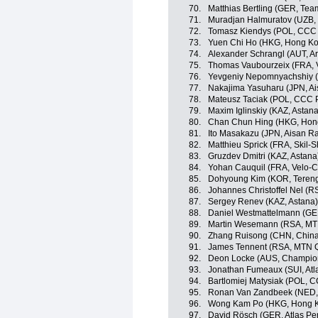
70.
Matthias Bertling (GER, Te
71.
Muradjan Halmuratov (UZB, 
72.
Tomasz Kiendys (POL, CCC 
73.
Yuen Chi Ho (HKG, Hong K
74.
Alexander Schrangl (AUT, A
75.
Thomas Vaubourzeix (FRA, 
76.
Yevgeniy Nepomnyachshiy (
77.
Nakajima Yasuharu (JPN, A
78.
Mateusz Taciak (POL, CCC P
79.
Maxim Iglinskiy (KAZ, Astana
80.
Chan Chun Hing (HKG, Hon
81.
Ito Masakazu (JPN, Aisan R
82.
Matthieu Sprick (FRA, Skil-
83.
Gruzdev Dmitri (KAZ, Astana
84.
Yohan Cauquil (FRA, Velo-C
85.
Dohyoung Kim (KOR, Teren
86.
Johannes Christoffel Nel (
87.
Sergey Renev (KAZ, Astana)
88.
Daniel Westmattelmann (GE
89.
Martin Wesemann (RSA, M
90.
Zhang Ruisong (CHN, China
91.
James Tennent (RSA, MTN 
92.
Deon Locke (AUS, Champio
93.
Jonathan Fumeaux (SUI, Atl
94.
Bartlomiej Matysiak (POL, 
95.
Ronan Van Zandbeek (NED, 
96.
Wong Kam Po (HKG, Hong 
97.
David Rösch (GER, Atlas Pe