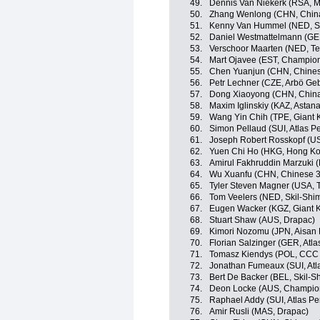
49.
Dennis Van Niekerk (RSA, 
50.
Zhang Wenlong (CHN, China
51.
Kenny Van Hummel (NED, S
52.
Daniel Westmattelmann (GE
53.
Verschoor Maarten (NED, Te
54.
Mart Ojavee (EST, Champio
55.
Chen Yuanjun (CHN, Chines
56.
Petr Lechner (CZE, Arbö Ge
57.
Dong Xiaoyong (CHN, China
58.
Maxim Iglinskiy (KAZ, Astana
59.
Wang Yin Chih (TPE, Giant 
60.
Simon Pellaud (SUI, Atlas P
61.
Joseph Robert Rosskopf (US
62.
Yuen Chi Ho (HKG, Hong K
63.
Amirul Fakhruddin Marzuki 
64.
Wu Xuanfu (CHN, Chinese 3
65.
Tyler Steven Magner (USA, T
66.
Tom Veelers (NED, Skil-Shi
67.
Eugen Wacker (KGZ, Giant 
68.
Stuart Shaw (AUS, Drapac)
69.
Kimori Nozomu (JPN, Aisan
70.
Florian Salzinger (GER, Atl
71.
Tomasz Kiendys (POL, CCC 
72.
Jonathan Fumeaux (SUI, Atl
73.
Bert De Backer (BEL, Skil-S
74.
Deon Locke (AUS, Champio
75.
Raphael Addy (SUI, Atlas Pe
76.
Amir Rusli (MAS, Drapac)