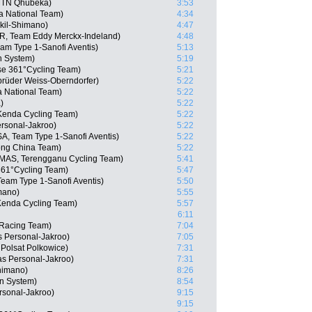
MTN Qhubeka)
3:53
 National Team)
4:34
kil-Shimano)
4:47
R, Team Eddy Merckx-Indeland)
4:48
am Type 1-Sanofi Aventis)
5:13
n System)
5:19
e 361°Cycling Team)
5:21
brüder Weiss-Oberndorfer)
5:22
 National Team)
5:22
)
5:22
Kenda Cycling Team)
5:22
ersonal-Jakroo)
5:22
A, Team Type 1-Sanofi Aventis)
5:22
ong China Team)
5:22
(MAS, Terengganu Cycling Team)
5:41
61°Cycling Team)
5:47
eam Type 1-Sanofi Aventis)
5:50
mano)
5:55
Kenda Cycling Team)
5:57
6:11
 Racing Team)
7:04
as Personal-Jakroo)
7:05
Polsat Polkowice)
7:31
as Personal-Jakroo)
7:31
himano)
8:26
n System)
8:54
rsonal-Jakroo)
9:15
9:15