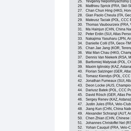
25.
Yevgeniy Nepomnyachshiy (
26.
Matthieu Sprick (FRA, Skil-
27.
Chan Chun Hing (HKG, Hon
28.
Gian Paolo Cheula (ITA, G
29.
Mateusz Taciak (POL, CCC P
30.
Thomas Vaubourzeix (FRA, 
31.
Ma Hainjun (CHN, China Na
32.
Peter Erdin (SUI, Atlas Pers
33.
Nakajima Yasuharu (JPN, A
34.
Danielle Colli (ITA, Geox-T
35.
Chan Jae Jang (KOR, Teren
36.
Wai Man Chau (HKG, Champ
37.
Dennis Van Niekerk (RSA, 
38.
Bartlomiej Matysiak (POL, 
39.
Maxim Iglinskiy (KAZ, Astana
40.
Florian Salzinger (GER, Atl
41.
Tomasz Kiendys (POL, CCC 
42.
Jonathan Fumeaux (SUI, Atl
43.
Deon Locke (AUS, Champio
44.
Dariusz Batek (POL, CCC Po
45.
David Rösch (GER, Atlas Pe
46.
Sergey Renev (KAZ, Astana)
47.
Justin Jules (FRA, Velo-Clu
48.
Jiang Kun (CHN, China Nati
49.
Alexander Schrangl (AUT, A
50.
Chen Zhian (CHN, Chinese 
51.
Johannes Christoffel Nel (
52.
Yohan Cauquil (FRA, Velo-C