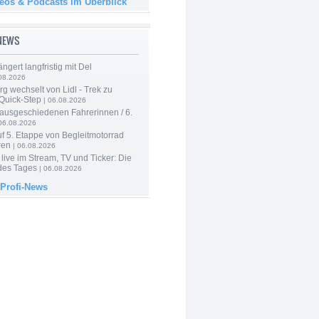
deos & Podcasts im Überblick
-NEWS
ngert langfristig mit Del
08.2026
g wechselt von Lidl - Trek zu
 Quick-Step
| 06.08.2026
 ausgeschiedenen Fahrerinnen / 6.
06.08.2026
f 5. Etappe von Begleitmotorrad
ren
| 06.08.2026
live im Stream, TV und Ticker: Die
des Tages
| 06.08.2026
 Profi-News