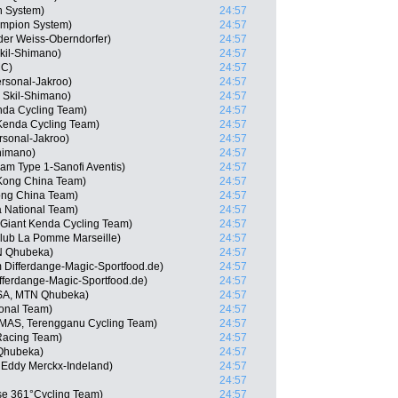
n System)
24:57
ampion System)
24:57
der Weiss-Oberndorfer)
24:57
kil-Shimano)
24:57
MC)
24:57
ersonal-Jakroo)
24:57
Skil-Shimano)
24:57
nda Cycling Team)
24:57
Kenda Cycling Team)
24:57
rsonal-Jakroo)
24:57
himano)
24:57
am Type 1-Sanofi Aventis)
24:57
Kong China Team)
24:57
ong China Team)
24:57
 National Team)
24:57
Giant Kenda Cycling Team)
24:57
lub La Pomme Marseille)
24:57
TN Qhubeka)
24:57
 Differdange-Magic-Sportfood.de)
24:57
fferdange-Magic-Sportfood.de)
24:57
RSA, MTN Qhubeka)
24:57
onal Team)
24:57
(MAS, Terengganu Cycling Team)
24:57
Racing Team)
24:57
Qhubeka)
24:57
Eddy Merckx-Indeland)
24:57
24:57
e 361°Cycling Team)
24:57