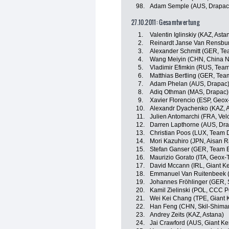
98.
Adam Semple (AUS, Drapac
27.10.2011: Gesamtwertung
1.
Valentin Iglinskiy (KAZ, Asta
2.
Reinardt Janse Van Rensbu
3.
Alexander Schmitt (GER, Te
4.
Wang Meiyin (CHN, China N
5.
Vladimir Efimkin (RUS, Team
6.
Matthias Bertling (GER, Te
7.
Adam Phelan (AUS, Drapac
8.
Adiq Othman (MAS, Drapac)
9.
Xavier Florencio (ESP, Geo
10.
Alexandr Dyachenko (KAZ, 
11.
Julien Antomarchi (FRA, Ve
12.
Darren Lapthorne (AUS, Dr
13.
Christian Poos (LUX, Team 
14.
Mori Kazuhiro (JPN, Aisan 
15.
Stefan Ganser (GER, Team 
16.
Maurizio Gorato (ITA, Geox
17.
David Mccann (IRL, Giant K
18.
Emmanuel Van Ruitenbeek (
19.
Johannes Fröhlinger (GER, 
20.
Kamil Zielinski (POL, CCC P
21.
Wei Kei Chang (TPE, Giant 
22.
Han Feng (CHN, Skil-Shima
23.
Andrey Zeits (KAZ, Astana)
24.
Jai Crawford (AUS, Giant K