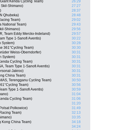
Giant Kenda Cycling Team)
26:29
Skil-Shimano)
27:27
)
28:37
TN Qhubeka)
28:48
Racing Team)
29:02
 National Team)
29:43
kil-Shimano)
29:56
R, Team Eddy Merckx-Indeland)
29:57
am Type 1-Sanofi Aventis)
30:22
n System)
30:28
e 361°Cycling Team)
30:30
brüder Weiss-Oberndorfer)
30:31
n System)
30:31
Kenda Cycling Team)
30:31
A, Team Type 1-Sanofi Aventis)
30:31
ersonal-Jakroo)
30:31
ong China Team)
30:31
(MAS, Terengganu Cycling Team)
30:50
61°Cycling Team)
30:56
eam Type 1-Sanofi Aventis)
30:59
mano)
31:04
Kenda Cycling Team)
31:06
31:20
olsat Polkowice)
31:49
 Racing Team)
32:13
himano)
33:35
g Kong China Team)
34:18
34:24