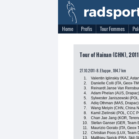
Home
Profis
Tour Femmes
Pol
Tour of Hainan (CHN), 2011
27.10.2011: 8. Etappe , 184.7 km
1.
Valentin Iglinskiy (KAZ, Asta
2.
Danielle Colli (ITA, Geox-T
3.
Reinardt Janse Van Rensbu
4.
Adam Phelan (AUS, Drapac
5.
Sylwester Janiszewski (POL
6.
Adiq Othman (MAS, Drapac)
7.
Wang Meiyin (CHN, China N
8.
Kamil Zielinski (POL, CCC P
9.
Chan Jae Jang (KOR, Teren
10.
Stefan Ganser (GER, Team 
11.
Maurizio Gorato (ITA, Geox
12.
Christian Poos (LUX, Team 
13.
Matthieu Sprick (FRA, Skil-