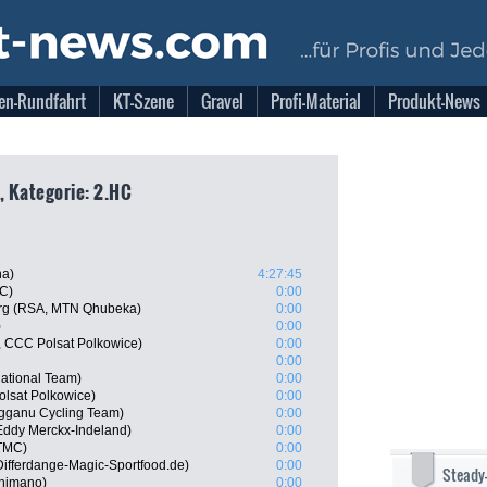
en-Rundfahrt
KT-Szene
Gravel
Profi-Material
Produkt-News
, Kategorie: 2.HC
na)
4:27:45
MC)
0:00
rg (RSA, MTN Qhubeka)
0:00
)
0:00
, CCC Polsat Polkowice)
0:00
0:00
ational Team)
0:00
olsat Polkowice)
0:00
gganu Cycling Team)
0:00
Eddy Merckx-Indeland)
0:00
-TMC)
0:00
Differdange-Magic-Sportfood.de)
0:00
Steady
Shimano)
0:00