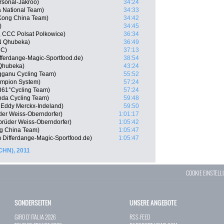
rsonal-Jakroo)
34:24
 National Team)
34:33
Kong China Team)
34:42
)
34:45
, CCC Polsat Polkowice)
36:34
TN Qhubeka)
36:49
MC)
37:13
fferdange-Magic-Sportfood.de)
38:54
Qhubeka)
43:24
gganu Cycling Team)
55:52
ampion System)
57:24
361°Cycling Team)
57:24
nda Cycling Team)
59:48
Eddy Merckx-Indeland)
59:50
der Weiss-Oberndorfer)
1:01:17
brüder Weiss-Oberndorfer)
1:05:42
g China Team)
1:05:47
 Differdange-Magic-Sportfood.de)
1:05:47
(CHN), 2011
COOKIE EINSTEL
SONDERSEITEN
UNSERE ANGEBOTE
GIRO D`ITALIA 2026
RSS-FEED