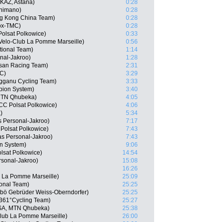
KAZ, Astana)
0:28
Shimano)
0:28
g Kong China Team)
0:28
eox-TMC)
0:28
olsat Polkowice)
0:33
Velo-Club La Pomme Marseille)
0:56
tional Team)
1:14
onal-Jakroo)
1:28
isan Racing Team)
2:31
MC)
3:29
gganu Cycling Team)
3:33
ion System)
3:40
MTN Qhubeka)
4:05
CCC Polsat Polkowice)
4:06
)
5:34
as Personal-Jakroo)
7:17
Polsat Polkowice)
7:43
as Personal-Jakroo)
7:43
n System)
9:06
lsat Polkowice)
14:54
rsonal-Jakroo)
15:08
16:26
b La Pomme Marseille)
25:09
onal Team)
25:25
rbö Gebrüder Weiss-Oberndorfer)
25:25
361°Cycling Team)
25:27
RSA, MTN Qhubeka)
25:38
lub La Pomme Marseille)
26:00