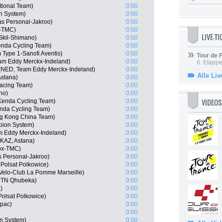
tional Team)
0:00
n System)
0:00
as Personal-Jakroo)
0:00
x-TMC)
0:00
LIVE-T
Skil-Shimano)
0:00
enda Cycling Team)
0:00
 Type 1-Sanofi Aventis)
0:00
Tour de
am Eddy Merckx-Indeland)
0:00
6. Etapp
NED, Team Eddy Merckx-Indeland)
0:00
Alle Liv
Astana)
0:00
Racing Team)
0:00
no)
0:00
VIDEOS
Kenda Cycling Team)
0:00
enda Cycling Team)
0:00
g Kong China Team)
0:00
ion System)
0:00
am Eddy Merckx-Indeland)
0:00
KAZ, Astana)
0:00
eox-TMC)
0:00
as Personal-Jakroo)
0:00
Polsat Polkowice)
0:00
Velo-Club La Pomme Marseille)
0:00
MTN Qhubeka)
0:00
)
0:00
olsat Polkowice)
0:00
apac)
0:00
0:00
n System)
0:00