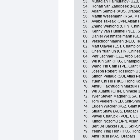
53.
Muradjan Halmuratov (UZB, 
54.
Ronan Van Zandbeek (NED, 
55.
Adam Semple (AUS, Drapac
56.
Martin Wesemann (RSA, M
57.
Ayabe Takeaki (JPN, Aisan 
58.
Zhang Wenlong (CHN, China
59.
Kenny Van Hummel (NED, S
60.
Daniel Westmattelmann (GE
61.
Verschoor Maarten (NED, Te
62.
Mart Ojavee (EST, Champio
63.
Chen Yuanjun (CHN, Chines
64.
Petr Lechner (CZE, Arbö Ge
65.
Wu Kin San (HKG, Champio
66.
Wang Yin Chih (TPE, Giant 
67.
Joseph Robert Rosskopf (US
68.
Simon Pellaud (SUI, Atlas P
69.
Yuen Chi Ho (HKG, Hong K
70.
Amirul Fakhruddin Marzuki 
71.
Wu Xuanfu (CHN, Chinese 3
72.
Tyler Steven Magner (USA, T
73.
Tom Veelers (NED, Skil-Shi
74.
Eugen Wacker (KGZ, Giant 
75.
Stuart Shaw (AUS, Drapac)
76.
Pawel Charucki (POL, CCC P
77.
Kimori Nozomu (JPN, Aisan
78.
Bert De Backer (BEL, Skil-S
79.
Yeung Ying Hon (HKG, Hon
80.
Amir Rusli (MAS, Drapac)