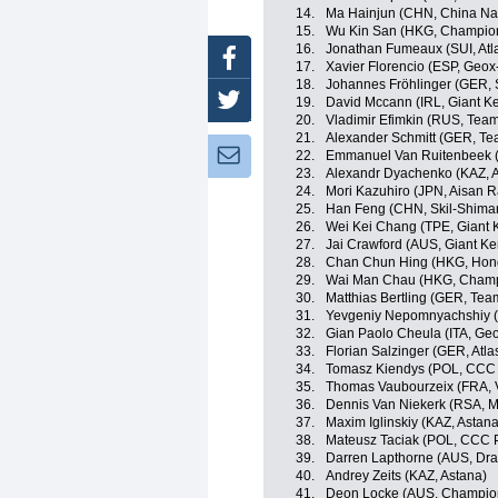
14.
Ma Hainjun (CHN, China Na
15.
Wu Kin San (HKG, Champio
16.
Jonathan Fumeaux (SUI, Atl
Facebook
17.
Xavier Florencio (ESP, Geo
18.
Johannes Fröhlinger (GER, 
Twitter
19.
David Mccann (IRL, Giant K
20.
Vladimir Efimkin (RUS, Team
21.
Alexander Schmitt (GER, Te
Newsletter:
22.
Emmanuel Van Ruitenbeek (
23.
Alexandr Dyachenko (KAZ, 
24.
Mori Kazuhiro (JPN, Aisan 
25.
Han Feng (CHN, Skil-Shima
26.
Wei Kei Chang (TPE, Giant 
27.
Jai Crawford (AUS, Giant K
28.
Chan Chun Hing (HKG, Hon
29.
Wai Man Chau (HKG, Champ
30.
Matthias Bertling (GER, Te
31.
Yevgeniy Nepomnyachshiy (
32.
Gian Paolo Cheula (ITA, G
33.
Florian Salzinger (GER, Atl
34.
Tomasz Kiendys (POL, CCC 
35.
Thomas Vaubourzeix (FRA, 
36.
Dennis Van Niekerk (RSA, 
37.
Maxim Iglinskiy (KAZ, Astana
38.
Mateusz Taciak (POL, CCC P
39.
Darren Lapthorne (AUS, Dr
40.
Andrey Zeits (KAZ, Astana)
41.
Deon Locke (AUS, Champio