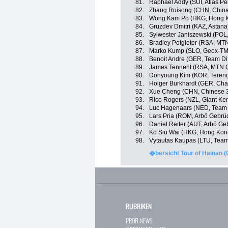
81.
Raphael Addy (SUI, Atlas Pe
82.
Zhang Ruisong (CHN, China
83.
Wong Kam Po (HKG, Hong 
84.
Gruzdev Dmitri (KAZ, Astana
85.
Sylwester Janiszewski (POL
86.
Bradley Potgieter (RSA, M
87.
Marko Kump (SLO, Geox-T
88.
Benoit Andre (GER, Team Di
89.
James Tennent (RSA, MTN 
90.
Dohyoung Kim (KOR, Teren
91.
Holger Burkhardt (GER, Ch
92.
Xue Cheng (CHN, Chinese 
93.
Rico Rogers (NZL, Giant Ke
94.
Luc Hagenaars (NED, Team 
95.
Lars Pria (ROM, Arbö Gebrü
96.
Daniel Reiter (AUT, Arbö Ge
97.
Ko Siu Wai (HKG, Hong Kon
98.
Vytautas Kaupas (LTU, Team
�bersicht Tour of Hainan 
RUBRIKEN
PROFI-NEWS