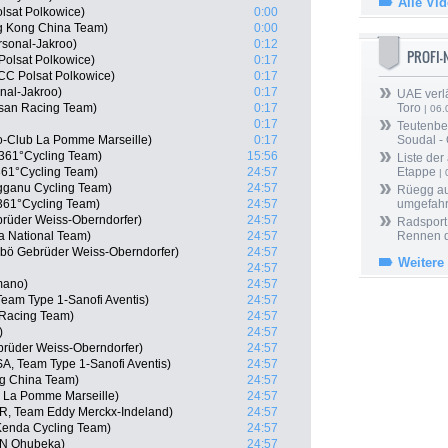
Alle Vi
lsat Polkowice)
0:00
g Kong China Team)
0:00
rsonal-Jakroo)
0:12
PROFI
olsat Polkowice)
0:17
CCC Polsat Polkowice)
0:17
onal-Jakroo)
0:17
UAE verlä
isan Racing Team)
0:17
Toro
| 06.
0:17
Teutenber
lo-Club La Pomme Marseille)
0:17
Soudal -
361°Cycling Team)
15:56
Liste der
61°Cycling Team)
24:57
Etappe
| 
gganu Cycling Team)
24:57
Rüegg au
361°Cycling Team)
24:57
umgefah
brüder Weiss-Oberndorfer)
24:57
Radsport 
 National Team)
24:57
Rennen 
rbö Gebrüder Weiss-Oberndorfer)
24:57
Weitere
24:57
mano)
24:57
eam Type 1-Sanofi Aventis)
24:57
 Racing Team)
24:57
)
24:57
brüder Weiss-Oberndorfer)
24:57
A, Team Type 1-Sanofi Aventis)
24:57
g China Team)
24:57
b La Pomme Marseille)
24:57
R, Team Eddy Merckx-Indeland)
24:57
Kenda Cycling Team)
24:57
TN Qhubeka)
24:57