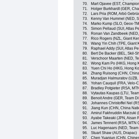
70.
Mart Ojavee (EST, Champio
71.
Holger Burkhardt (GER, Ch
72.
Lars Pria (ROM, Arbö Gebrü
73.
Kenny Van Hummel (NED, S
74.
Marko Kump (SLO, Geox-T
75.
Simon Pellaud (SUI, Atlas P
76.
Ronan Van Zandbeek (NED, 
77.
Rico Rogers (NZL, Giant Ke
78.
Wang Yin Chih (TPE, Giant 
79.
Raphael Addy (SUI, Atlas Pe
80.
Bert De Backer (BEL, Skil-S
81.
Verschoor Maarten (NED, Te
82.
Wong Kam Po (HKG, Hong 
83.
Yuen Chi Ho (HKG, Hong K
84.
Zhang Ruisong (CHN, China
85.
Muradjan Halmuratov (UZB, 
86.
Yohan Cauquil (FRA, Velo-C
87.
Bradley Potgieter (RSA, M
88.
Vytautas Kaupas (LTU, Team
89.
Benoit Andre (GER, Team Di
90.
Johannes Christoffel Nel (
91.
Jiang Kun (CHN, China Nati
92.
Amirul Fakhruddin Marzuki 
93.
Ayabe Takeaki (JPN, Aisan 
94.
James Tennent (RSA, MTN 
95.
Luc Hagenaars (NED, Team 
96.
Stuart Shaw (AUS, Drapac)
97.
Chen Yuanjun (CHN, Chines