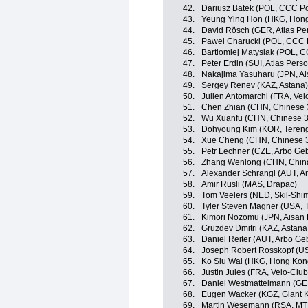
42.
Dariusz Batek (POL, CCC Po
43.
Yeung Ying Hon (HKG, Hon
44.
David Rösch (GER, Atlas Pe
45.
Pawel Charucki (POL, CCC P
46.
Bartlomiej Matysiak (POL, 
47.
Peter Erdin (SUI, Atlas Pers
48.
Nakajima Yasuharu (JPN, A
49.
Sergey Renev (KAZ, Astana)
50.
Julien Antomarchi (FRA, Ve
51.
Chen Zhian (CHN, Chinese 
52.
Wu Xuanfu (CHN, Chinese 3
53.
Dohyoung Kim (KOR, Teren
54.
Xue Cheng (CHN, Chinese 
55.
Petr Lechner (CZE, Arbö Ge
56.
Zhang Wenlong (CHN, China
57.
Alexander Schrangl (AUT, A
58.
Amir Rusli (MAS, Drapac)
59.
Tom Veelers (NED, Skil-Shi
60.
Tyler Steven Magner (USA, T
61.
Kimori Nozomu (JPN, Aisan
62.
Gruzdev Dmitri (KAZ, Astana
63.
Daniel Reiter (AUT, Arbö Ge
64.
Joseph Robert Rosskopf (US
65.
Ko Siu Wai (HKG, Hong Kon
66.
Justin Jules (FRA, Velo-Clu
67.
Daniel Westmattelmann (GE
68.
Eugen Wacker (KGZ, Giant 
69.
Martin Wesemann (RSA, M