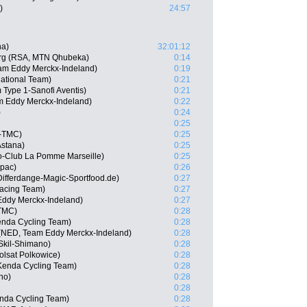
)
24:57
na)
32:01:12
rg (RSA, MTN Qhubeka)
0:14
am Eddy Merckx-Indeland)
0:19
ational Team)
0:21
 Type 1-Sanofi Aventis)
0:21
am Eddy Merckx-Indeland)
0:22
)
0:24
0:25
x-TMC)
0:25
Astana)
0:25
lo-Club La Pomme Marseille)
0:25
apac)
0:26
Differdange-Magic-Sportfood.de)
0:27
Racing Team)
0:27
Eddy Merckx-Indeland)
0:27
-TMC)
0:28
enda Cycling Team)
0:28
NED, Team Eddy Merckx-Indeland)
0:28
Skil-Shimano)
0:28
olsat Polkowice)
0:28
Kenda Cycling Team)
0:28
no)
0:28
0:28
enda Cycling Team)
0:28