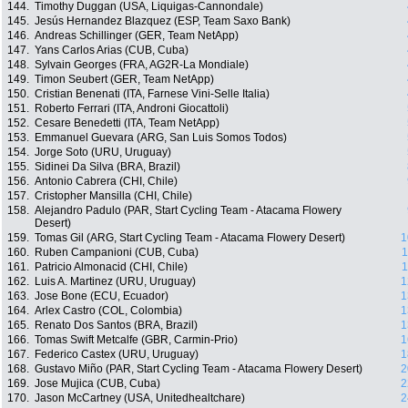
144.
Timothy Duggan (USA, Liquigas-Cannondale)
145.
Jesús Hernandez Blazquez (ESP, Team Saxo Bank)
146.
Andreas Schillinger (GER, Team NetApp)
147.
Yans Carlos Arias (CUB, Cuba)
148.
Sylvain Georges (FRA, AG2R-La Mondiale)
149.
Timon Seubert (GER, Team NetApp)
150.
Cristian Benenati (ITA, Farnese Vini-Selle Italia)
151.
Roberto Ferrari (ITA, Androni Giocattoli)
152.
Cesare Benedetti (ITA, Team NetApp)
153.
Emmanuel Guevara (ARG, San Luis Somos Todos)
154.
Jorge Soto (URU, Uruguay)
155.
Sidinei Da Silva (BRA, Brazil)
156.
Antonio Cabrera (CHI, Chile)
157.
Cristopher Mansilla (CHI, Chile)
158.
Alejandro Padulo (PAR, Start Cycling Team - Atacama Flowery
Desert)
159.
Tomas Gil (ARG, Start Cycling Team - Atacama Flowery Desert)
1
160.
Ruben Campanioni (CUB, Cuba)
1
161.
Patricio Almonacid (CHI, Chile)
1
162.
Luis A. Martinez (URU, Uruguay)
1
163.
Jose Bone (ECU, Ecuador)
1
164.
Arlex Castro (COL, Colombia)
1
165.
Renato Dos Santos (BRA, Brazil)
1
166.
Tomas Swift Metcalfe (GBR, Carmin-Prio)
1
167.
Federico Castex (URU, Uruguay)
1
168.
Gustavo Miño (PAR, Start Cycling Team - Atacama Flowery Desert)
2
169.
Jose Mujica (CUB, Cuba)
2
170.
Jason McCartney (USA, Unitedhealtchare)
2