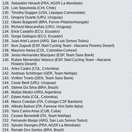
128.
Sebastien Hinault (FRA, AG2R-La Mondiale)
129.
Luis Sepulveda (CHI, Chile)
130.
Timothy Duggan (USA, Liquigas-Cannondale)
131.
Gregory Duarte (URU, Uruguay)
132.
Otavio Bulgarelli (BRA, Funvic-Pidamonhangab)
133.
Richard Mascarañas (URU, Uruguay)
134.
Erick Castaño (ECU, Ecuador)
135.
Gorge Gallegos (ECU, Ecuador)
136.
Juan Ariel Lucero (ARG, San Luis Somos Todos)
137.
Ibon Zugasti (ESP, Start Cycling Team - Atacama Flowery Desert)
138.
Mauricio Neisa (COL, Colombia-Comcel)
139.
Jesús Hernandez Blazquez (ESP, Team Saxo Bank)
140.
Ruben Menendez Velasco (ESP, Start Cycling Team - Atacama
Flowery Desert)
141.
Arlex Castro (COL, Colombia)
142.
Andreas Schillinger (GER, Team NetApp)
143.
Vinther Troels (DEN, Team Saxo Bank)
144.
Cesar Berti (URU, Uruguay)
145.
Sidinei Da Silva (BRA, Brazil)
146.
Matias Medici (ARG, Argentina)
147.
Edwin Avila (COL, Colombia)
148.
Marco Coledan (ITA, Colnago-CSF Bardiani)
149.
Alfredo Balloni (ITA, Farnese Vini-Selle Italia)
150.
Yans Carlos Arias (CUB, Cuba)
151.
Cesare Benedetti (ITA, Team NetApp)
152.
Fernando Murgo (ARG, San Luis Somos Todos)
153.
Sylvain Georges (FRA, AG2R-La Mondiale)
154.
Renato Dos Santos (BRA, Brazil)