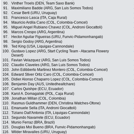
90.
Vinther Troels (DEN, Team Saxo Bank)
91.
Maximiliano Badde (ARG, San Luis Somos Todos)
92.
Cesar Berti (URU, Uruguay)
93.
Francesco Lasca (ITA, Caja Rural)
94.
Mauricio Ardila Cano (COL, Colombia-Comcel)
95.
Miguel Angel Rubiano Chavez (COL, Androni Giocattoli)
96.
Marcos Crespo (ARG, Argentina)
97.
Hector Aguilar Figueiras (URU, Funvic-Pidamonhangab)
98.
Sergio Godoy (ARG, Argentina)
99.
Ted King (USA, Liquigas-Cannondale)
100.
Gustavo Lopez (ARG, Start Cycling Team - Atacama Flowery
Desert)
101.
Favian Velazquez (ARG, San Luis Somos Todos)
102.
Claudio Claveles (ARG, San Luis Somos Todos)
103.
John Edibberto Martinez Montero (COL, Colombia-Comcel)
104.
Edward Stiver Ortiz Caro (COL, Colombia-Comcel)
105.
Didier Alonso Chaparro Lopez (COL, Colombia-Comcel)
106.
Benjamin Day (AUS, Unitedhealtchare)
107.
Carlos Quishpe (ECU, Ecuador)
108.
Karol A. Domagalski (POL, Caja Rural)
109.
Jonathan Millan (COL, Colombia)
110.
Rasmus Guldhammer (DEN, Christina Watches-Ofone)
111.
Emanuele Sella (ITA, Androni Giocattoli)
112.
Tiziano Dall'Antonia (ITA, Liquigas-Cannondale)
113.
Segundo Navarrete (ECU, Ecuador)
114.
Munio Ferraz (BRA, Brazil)
115.
Douglas Moi Bueno (BRA, Funvic-Pidamonhangab)
116.
Wilder Miravalles (URU, Uruguay)