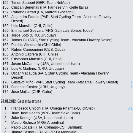
155.
Timon Seubert (GER, Team NetApp)
156.
Cristian Benenati (ITA, Farnese Vini-Selle Italia)
157.
Roberto Ferrari (ITA, Androni Giocattoli)
158.
Alejandro Padulo (PAR, Start Cycling Team - Atacama Flowery
Desert)
159.
Luis Mansilla (CHI, Chile)
160.
Emmanuel Guevara (ARG, San Luis Somos Todos)
161.
Jorge Soto (URU, Uruguay)
162.
Tomas Gil (ARG, Start Cycling Team - Atacama Flowery Desert)
163.
Patricio Almonacid (CHI, Chile)
164.
Ruben Campanioni (CUB, Cuba)
165.
Antonio Cabrera (CHI, Chile)
166.
Cristopher Mansilla (CHI, Chile)
167.
Jason McCartney (USA, Unitedhealtchare)
168.
Luis A. Martinez (URU, Uruguay)
169.
Oscar Matiauda (PAR, Start Cycling Team - Atacama Flowery
Desert)
170.
Gustavo Miño (PAR, Start Cycling Team - Atacama Flowery Desert)
1
171.
Federico Castex (URU, Uruguay)
1
172.
Jose Mujica (CUB, Cuba)
24.01.2012: Gesamtwertung
1.
Francesco Chicchi (ITA, Omega Pharma-QuickStep)
8:1
2.
Juan José Haedo (ARG, Team Saxo Bank)
3.
Jake Keough (USA, Unitedhealtchare)
4.
Mauro Richeze (ARG, Argentina)
5.
Paolo Locatelli (ITA, Colnago-CSF Bardiani)
6.
Jimmy Casper (FRA, AG2R-La Mondiale)