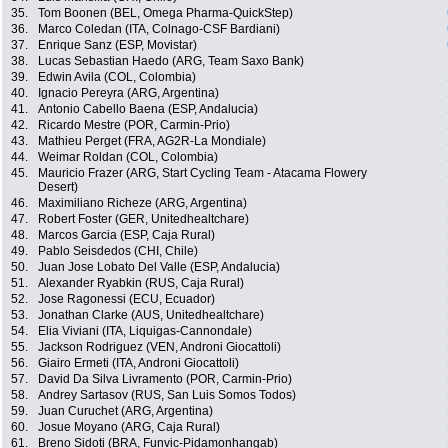
35.
Tom Boonen (BEL, Omega Pharma-QuickStep)
36.
Marco Coledan (ITA, Colnago-CSF Bardiani)
37.
Enrique Sanz (ESP, Movistar)
38.
Lucas Sebastian Haedo (ARG, Team Saxo Bank)
39.
Edwin Avila (COL, Colombia)
40.
Ignacio Pereyra (ARG, Argentina)
41.
Antonio Cabello Baena (ESP, Andalucia)
42.
Ricardo Mestre (POR, Carmin-Prio)
43.
Mathieu Perget (FRA, AG2R-La Mondiale)
44.
Weimar Roldan (COL, Colombia)
45.
Mauricio Frazer (ARG, Start Cycling Team - Atacama Flowery
Desert)
46.
Maximiliano Richeze (ARG, Argentina)
47.
Robert Foster (GER, Unitedhealtchare)
48.
Marcos Garcia (ESP, Caja Rural)
49.
Pablo Seisdedos (CHI, Chile)
50.
Juan Jose Lobato Del Valle (ESP, Andalucia)
51.
Alexander Ryabkin (RUS, Caja Rural)
52.
Jose Ragonessi (ECU, Ecuador)
53.
Jonathan Clarke (AUS, Unitedhealtchare)
54.
Elia Viviani (ITA, Liquigas-Cannondale)
55.
Jackson Rodriguez (VEN, Androni Giocattoli)
56.
Giairo Ermeti (ITA, Androni Giocattoli)
57.
David Da Silva Livramento (POR, Carmin-Prio)
58.
Andrey Sartasov (RUS, San Luis Somos Todos)
59.
Juan Curuchet (ARG, Argentina)
60.
Josue Moyano (ARG, Caja Rural)
61.
Breno Sidoti (BRA, Funvic-Pidamonhangab)