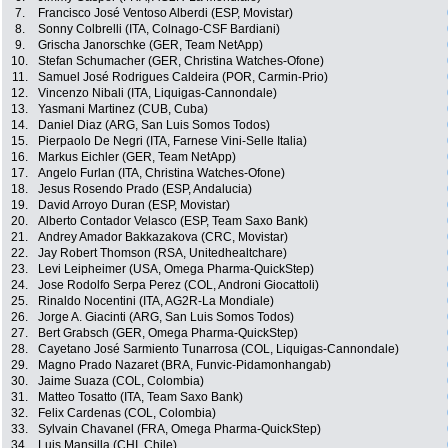
7.
Francisco José Ventoso Alberdi (ESP, Movistar)
8.
Sonny Colbrelli (ITA, Colnago-CSF Bardiani)
9.
Grischa Janorschke (GER, Team NetApp)
10.
Stefan Schumacher (GER, Christina Watches-Ofone)
11.
Samuel José Rodrigues Caldeira (POR, Carmin-Prio)
12.
Vincenzo Nibali (ITA, Liquigas-Cannondale)
13.
Yasmani Martinez (CUB, Cuba)
14.
Daniel Diaz (ARG, San Luis Somos Todos)
15.
Pierpaolo De Negri (ITA, Farnese Vini-Selle Italia)
16.
Markus Eichler (GER, Team NetApp)
17.
Angelo Furlan (ITA, Christina Watches-Ofone)
18.
Jesus Rosendo Prado (ESP, Andalucia)
19.
David Arroyo Duran (ESP, Movistar)
20.
Alberto Contador Velasco (ESP, Team Saxo Bank)
21.
Andrey Amador Bakkazakova (CRC, Movistar)
22.
Jay Robert Thomson (RSA, Unitedhealtchare)
23.
Levi Leipheimer (USA, Omega Pharma-QuickStep)
24.
Jose Rodolfo Serpa Perez (COL, Androni Giocattoli)
25.
Rinaldo Nocentini (ITA, AG2R-La Mondiale)
26.
Jorge A. Giacinti (ARG, San Luis Somos Todos)
27.
Bert Grabsch (GER, Omega Pharma-QuickStep)
28.
Cayetano José Sarmiento Tunarrosa (COL, Liquigas-Cannondale)
29.
Magno Prado Nazaret (BRA, Funvic-Pidamonhangab)
30.
Jaime Suaza (COL, Colombia)
31.
Matteo Tosatto (ITA, Team Saxo Bank)
32.
Felix Cardenas (COL, Colombia)
33.
Sylvain Chavanel (FRA, Omega Pharma-QuickStep)
34.
Luis Mansilla (CHI, Chile)