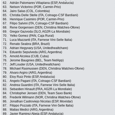
62.
Adrián Palomares Villaplana (ESP, Andalucia)
63.
Nelson Victorino (POR, Carmin-Prio)
64.
Jairo Salas (COL, Colombia)
65.
Christia Delle Stelle (ITA, Colnago-CSF Bardiani)
66.
Henrique Casimiro (POR, Carmin-Prio)
67.
Filipo Salvini (ITA, Colnago-CSF Bardiani)
68.
Rene Gorgensen (DEN, Christina Watches-Ofone)
69.
Gregor Gazvoda (SLO, AG2R-La Mondiale)
70.
Yelko Gomez (PAN, Caja Rural)
71.
Luca Mazzanti (ITA, Farnese Vini-Selle Italia)
72.
Renato Seabra (BRA, Brazil)
73.
Adrian Hegyvary (USA, Unitedhealtchare)
74.
Eduardo Sepulveda (ARG, Argentina)
75.
Arnold Alcolea (CUB, Cuba)
76.
Jerome Baugnies (BEL, Team NetApp)
77.
Jeff Louder (USA, Unitedhealtchare)
78.
Michael Rasmussen (DEN, Christina Watches-Ofone)
79.
Alvaro Argiro (ARG, Argentina)
80.
Eloy Ruiz Pinto (ESP, Andalucia)
81.
Angelo Pagani (ITA, Colnago-CSF Bardiani)
82.
Andrea Guardini (ITA, Farnese Vini-Selle Italia)
83.
Sebastien Hinault (FRA, AG2R-La Mondiale)
84.
Christopher Jensen (DEN, Team Saxo Bank)
85.
Frederik Wilmann (NOR, Christina Watches-Ofone)
86.
Jonathan Castroviejo Nicolas (ESP, Movistar)
87.
Filippo Pozzato (ITA, Farnese Vini-Selle Italia)
88.
Matias Medici (ARG, Argentina)
89.
Javier Ramirez Abeja (ESP, Andalucia)