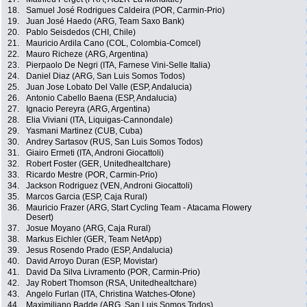
18.
Samuel José Rodrigues Caldeira (POR, Carmin-Prio)
19.
Juan José Haedo (ARG, Team Saxo Bank)
20.
Pablo Seisdedos (CHI, Chile)
21.
Mauricio Ardila Cano (COL, Colombia-Comcel)
22.
Mauro Richeze (ARG, Argentina)
23.
Pierpaolo De Negri (ITA, Farnese Vini-Selle Italia)
24.
Daniel Diaz (ARG, San Luis Somos Todos)
25.
Juan Jose Lobato Del Valle (ESP, Andalucia)
26.
Antonio Cabello Baena (ESP, Andalucia)
27.
Ignacio Pereyra (ARG, Argentina)
28.
Elia Viviani (ITA, Liquigas-Cannondale)
29.
Yasmani Martinez (CUB, Cuba)
30.
Andrey Sartasov (RUS, San Luis Somos Todos)
31.
Giairo Ermeti (ITA, Androni Giocattoli)
32.
Robert Foster (GER, Unitedhealtchare)
33.
Ricardo Mestre (POR, Carmin-Prio)
34.
Jackson Rodriguez (VEN, Androni Giocattoli)
35.
Marcos Garcia (ESP, Caja Rural)
36.
Mauricio Frazer (ARG, Start Cycling Team - Atacama Flowery
Desert)
37.
Josue Moyano (ARG, Caja Rural)
38.
Markus Eichler (GER, Team NetApp)
39.
Jesus Rosendo Prado (ESP, Andalucia)
40.
David Arroyo Duran (ESP, Movistar)
41.
David Da Silva Livramento (POR, Carmin-Prio)
42.
Jay Robert Thomson (RSA, Unitedhealtchare)
43.
Angelo Furlan (ITA, Christina Watches-Ofone)
44.
Maximiliano Badde (ARG, San Luis Somos Todos)