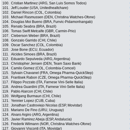
100.
Cristian Martinez (ARG, San Luis Somos Todos)
101.
Jeff Louder (USA, Unitedhealtchare)
102.
Daniel Rincon (COL, Colombia)
103.
Michael Rasmussen (DEN, Christina Watches-Ofone)
104.
Douglas Moi Bueno (BRA, Funvic-Pidamonhangab)
105.
Renato Seabra (BRA, Brazil)
106.
Tomas Swift Metcalfe (GBR, Carmin-Prio)
107.
Cleberson Weber (BRA, Brazil)
108.
Gonzalo Garrido (CHI, Chile)
109.
Oscar Sanchez (COL, Colombia)
110.
Jose Bone (ECU, Ecuador)
111.
Alcides Simoes (BRA, Brazil)
112.
Eduardo Sepulveda (ARG, Argentina)
113.
Christopher Jensen (DEN, Team Saxo Bank)
114.
Camilo Gomez (COL, Colombia-Comcel)
115.
Sylvain Chavanel (FRA, Omega Pharma-QuickStep)
116.
Frantisek Rabon (CZE, Omega Pharma-QuickStep)
117.
Filippo Pozzato (ITA, Farnese Vini-Selle Italia)
118.
Andrea Guardini (ITA, Farnese Vini-Selle Italia)
119.
Pablo Alarcon (CHI, Chile)
120.
Wolfgang Burmaun (CHI, Chile)
121.
Yennier Lopez (CUB, Cuba)
122.
Jonathan Castroviejo Nicolas (ESP, Movistar)
123.
Mariano De Fino (URU, Uruguay)
124.
Alvaro Argiro (ARG, Argentina)
125.
Javier Ramirez Abeja (ESP, Andalucia)
126.
Frederik Wilmann (NOR, Christina Watches-Ofone)
127.
Giovanni Visconti (ITA, Movistar)