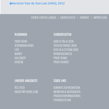
�bersicht Tour de San Luis (ARG), 2012
COOKIE EINSTELLUNGEN
|
DATENSCHUTZ
|
KONTAKT
|
IMPRESSUM
RUBRIKEN
SONDERSEITEN
PROFI-NEWS
GIRO D`ITALIA 2026
JEDERMANN-NEWS
TOUR DE FRANCE 2026
LIVE
VUELTA A ESPAÑA 2026
MARKT
RENNERGEBNISSE
KALENDER
PROFI-TEAMS
VEREINE
PROFI-FAHRER
UNSERE ANGEBOTE
ÜBER UNS
RSS-FEED
KONTAKT ZUR REDAKTION
RADSPORT-NEWS.COM
WERBUNG & MEDIADATEN
PRODUKTINFORMATIONEN
ETHIKRICHTLINIE