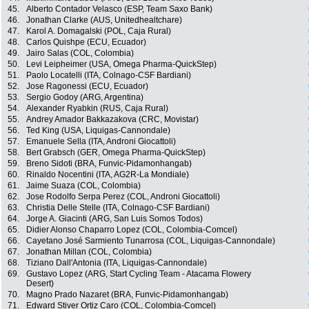
45.
Alberto Contador Velasco (ESP, Team Saxo Bank)
46.
Jonathan Clarke (AUS, Unitedhealtchare)
47.
Karol A. Domagalski (POL, Caja Rural)
48.
Carlos Quishpe (ECU, Ecuador)
49.
Jairo Salas (COL, Colombia)
50.
Levi Leipheimer (USA, Omega Pharma-QuickStep)
51.
Paolo Locatelli (ITA, Colnago-CSF Bardiani)
52.
Jose Ragonessi (ECU, Ecuador)
53.
Sergio Godoy (ARG, Argentina)
54.
Alexander Ryabkin (RUS, Caja Rural)
55.
Andrey Amador Bakkazakova (CRC, Movistar)
56.
Ted King (USA, Liquigas-Cannondale)
57.
Emanuele Sella (ITA, Androni Giocattoli)
58.
Bert Grabsch (GER, Omega Pharma-QuickStep)
59.
Breno Sidoti (BRA, Funvic-Pidamonhangab)
60.
Rinaldo Nocentini (ITA, AG2R-La Mondiale)
61.
Jaime Suaza (COL, Colombia)
62.
Jose Rodolfo Serpa Perez (COL, Androni Giocattoli)
63.
Christia Delle Stelle (ITA, Colnago-CSF Bardiani)
64.
Jorge A. Giacinti (ARG, San Luis Somos Todos)
65.
Didier Alonso Chaparro Lopez (COL, Colombia-Comcel)
66.
Cayetano José Sarmiento Tunarrosa (COL, Liquigas-Cannondale)
67.
Jonathan Millan (COL, Colombia)
68.
Tiziano Dall'Antonia (ITA, Liquigas-Cannondale)
69.
Gustavo Lopez (ARG, Start Cycling Team - Atacama Flowery
Desert)
70.
Magno Prado Nazaret (BRA, Funvic-Pidamonhangab)
71.
Edward Stiver Ortiz Caro (COL, Colombia-Comcel)