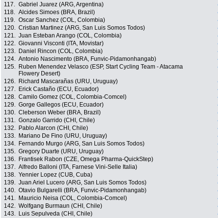
117.
Gabriel Juarez (ARG, Argentina)
118.
Alcides Simoes (BRA, Brazil)
119.
Oscar Sanchez (COL, Colombia)
120.
Cristian Martinez (ARG, San Luis Somos Todos)
121.
Juan Esteban Arango (COL, Colombia)
122.
Giovanni Visconti (ITA, Movistar)
123.
Daniel Rincon (COL, Colombia)
124.
Antonio Nascimento (BRA, Funvic-Pidamonhangab)
125.
Ruben Menendez Velasco (ESP, Start Cycling Team - Atacama
Flowery Desert)
126.
Richard Mascarañas (URU, Uruguay)
127.
Erick Castaño (ECU, Ecuador)
128.
Camilo Gomez (COL, Colombia-Comcel)
129.
Gorge Gallegos (ECU, Ecuador)
130.
Cleberson Weber (BRA, Brazil)
131.
Gonzalo Garrido (CHI, Chile)
132.
Pablo Alarcon (CHI, Chile)
133.
Mariano De Fino (URU, Uruguay)
134.
Fernando Murgo (ARG, San Luis Somos Todos)
135.
Gregory Duarte (URU, Uruguay)
136.
Frantisek Rabon (CZE, Omega Pharma-QuickStep)
137.
Alfredo Balloni (ITA, Farnese Vini-Selle Italia)
138.
Yennier Lopez (CUB, Cuba)
139.
Juan Ariel Lucero (ARG, San Luis Somos Todos)
140.
Otavio Bulgarelli (BRA, Funvic-Pidamonhangab)
141.
Mauricio Neisa (COL, Colombia-Comcel)
142.
Wolfgang Burmaun (CHI, Chile)
143.
Luis Sepulveda (CHI, Chile)