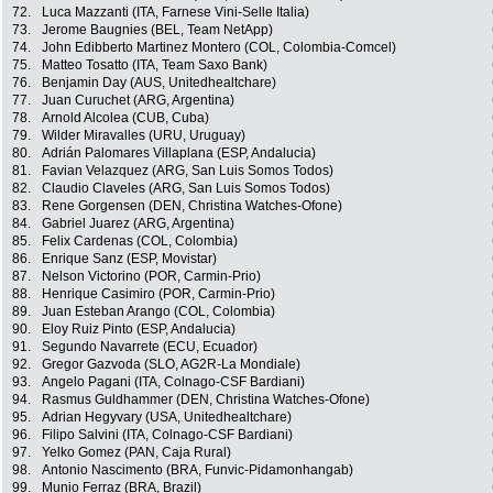
72.
Luca Mazzanti (ITA, Farnese Vini-Selle Italia)
73.
Jerome Baugnies (BEL, Team NetApp)
74.
John Edibberto Martinez Montero (COL, Colombia-Comcel)
75.
Matteo Tosatto (ITA, Team Saxo Bank)
76.
Benjamin Day (AUS, Unitedhealtchare)
77.
Juan Curuchet (ARG, Argentina)
78.
Arnold Alcolea (CUB, Cuba)
79.
Wilder Miravalles (URU, Uruguay)
80.
Adrián Palomares Villaplana (ESP, Andalucia)
81.
Favian Velazquez (ARG, San Luis Somos Todos)
82.
Claudio Claveles (ARG, San Luis Somos Todos)
83.
Rene Gorgensen (DEN, Christina Watches-Ofone)
84.
Gabriel Juarez (ARG, Argentina)
85.
Felix Cardenas (COL, Colombia)
86.
Enrique Sanz (ESP, Movistar)
87.
Nelson Victorino (POR, Carmin-Prio)
88.
Henrique Casimiro (POR, Carmin-Prio)
89.
Juan Esteban Arango (COL, Colombia)
90.
Eloy Ruiz Pinto (ESP, Andalucia)
91.
Segundo Navarrete (ECU, Ecuador)
92.
Gregor Gazvoda (SLO, AG2R-La Mondiale)
93.
Angelo Pagani (ITA, Colnago-CSF Bardiani)
94.
Rasmus Guldhammer (DEN, Christina Watches-Ofone)
95.
Adrian Hegyvary (USA, Unitedhealtchare)
96.
Filipo Salvini (ITA, Colnago-CSF Bardiani)
97.
Yelko Gomez (PAN, Caja Rural)
98.
Antonio Nascimento (BRA, Funvic-Pidamonhangab)
99.
Munio Ferraz (BRA, Brazil)