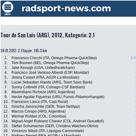
Tour de San Luis (ARG), 2012, Kategorie: 2.1
24.01.2012: 2. Etappe , 145.3 km
1.
Francesco Chicchi (ITA, Omega Pharma-QuickStep)
3:2
2.
Tom Boonen (BEL, Omega Pharma-QuickStep)
3.
Jake Keough (USA, Unitedhealtchare)
4.
Francisco José Ventoso Alberdi (ESP, Movistar)
5.
Jimmy Casper (FRA, AG2R-La Mondiale)
6.
Lucas Sebastian Haedo (ARG, Team Saxo Bank)
7.
Sonny Colbrelli (ITA, Colnago-CSF Bardiani)
8.
Maximiliano Richeze (ARG, Argentina)
9.
Hector Aguilar Figueiras (URU, Funvic-Pidamonhangab)
10.
Francesco Lasca (ITA, Caja Rural)
11.
Grischa Janorschke (GER, Team NetApp)
12.
Marcos Crespo (ARG, Argentina)
13.
Weimar Roldan (COL, Colombia)
14.
Miguel Angel Rubiano Chavez (COL, Androni Giocattoli)
15.
Stefan Schumacher (GER, Christina Watches-Ofone)
16.
Vincenzo Nibali (ITA, Liquigas-Cannondale)
17.
Mathieu Perget (FRA, AG2R-La Mondiale)