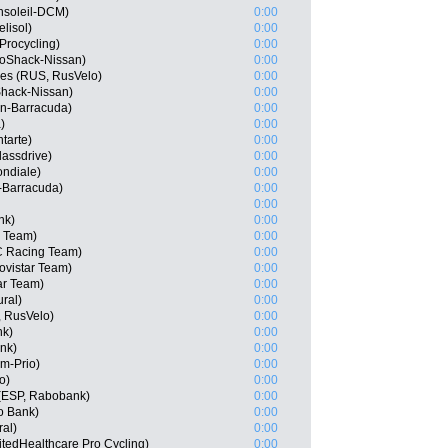
nsoleil-DCM)
0:00
lisol)
0:00
Procycling)
0:00
oShack-Nissan)
0:00
ges (RUS, RusVelo)
0:00
Shack-Nissan)
0:00
n-Barracuda)
0:00
)
0:00
tarte)
0:00
lassdrive)
0:00
ondiale)
0:00
-Barracuda)
0:00
0:00
nk)
0:00
r Team)
0:00
C Racing Team)
0:00
ovistar Team)
0:00
ar Team)
0:00
ral)
0:00
, RusVelo)
0:00
nk)
0:00
ank)
0:00
m-Prio)
0:00
o)
0:00
 (ESP, Rabobank)
0:00
o Bank)
0:00
al)
0:00
tedHealthcare Pro Cycling)
0:00