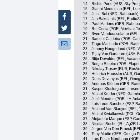
14.
Richie Porte (AUS, Sky Proc
15.
Gianni Meersman (BEL, Lotto
16.
Jetse Bol (NED, Rabobank)
Facebook
17.
Jan Bakelants (BEL, RadioS
18.
Paul Martens (GER, Raboba
Twitter
19.
Rui Costa (POR, Movistar T
20.
Sven Vandousselaere (BEL, 
21.
Samuel Caldeira (POR, Car
Newsletter:
22.
Tiago Machado (POR, Radi
23.
Johnny Hoogerland (NED, V
24.
Tejay Van Garderen (USA, 
25.
Stijn Devolder (BEL, Vacans
26.
Sérgio Ribeiro (POR, Efapel
27.
Nikolay Trusov (RUS, RusVe
28.
Heinrich Haussler (AUS, Ga
29.
Dries Devenyns (BEL, Ome
30.
Andreas Klöden (GER, Radi
31.
Kasper Klostergaard Larsen
32.
Michel Kreder (NED, Garmin
33.
José Mendes (POR, LA-Anta
34.
Luis Leon Sanchez (ESP, R
35.
Michael Van Staeyen (BEL, 
36.
Michal Kwiatkowski (POL, 
37.
Alejandro Marque (ESP, Car
38.
Nicolas Roche (IRL, Ag2R-L
39.
Jurgen Van Den Broeck (BEL,
40.
Tony Martin (GER, Omega P
41.
Lars Petter Nordhaug (NOR, 