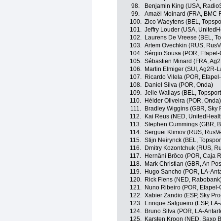
98.
Benjamin King (USA, Radio
99.
Amaël Moinard (FRA, BMC 
100.
Zico Waeytens (BEL, Topspo
101.
Jeffry Louder (USA, UnitedH
102.
Laurens De Vreese (BEL, To
103.
Artem Ovechkin (RUS, RusV
104.
Sérgio Sousa (POR, Efapel-
105.
Sébastien Minard (FRA, Ag
106.
Martin Elmiger (SUI, Ag2R-L
107.
Ricardo Vilela (POR, Efapel
108.
Daniel Silva (POR, Onda)
109.
Jelle Wallays (BEL, Topspor
110.
Hélder Oliveira (POR, Onda)
111.
Bradley Wiggins (GBR, Sky P
112.
Kai Reus (NED, UnitedHealt
113.
Stephen Cummings (GBR, 
114.
Serguei Klimov (RUS, RusVe
115.
Stijn Neirynck (BEL, Topspo
116.
Dmitry Kozontchuk (RUS, R
117.
Hernâni Brôco (POR, Caja R
118.
Mark Christian (GBR, An Pos
119.
Hugo Sancho (POR, LA-Anta
120.
Rick Flens (NED, Rabobank
121.
Nuno Ribeiro (POR, Efapel-
122.
Xabier Zandio (ESP, Sky Pro
123.
Enrique Salgueiro (ESP, LA-
124.
Bruno Silva (POR, LA-Antart
125.
Karsten Kroon (NED, Saxo 