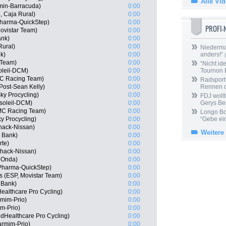
Alle Vi
min-Barracuda)
0:00
, Caja Rural)
0:00
Pharma-QuickStep)
0:00
PROFI
ovistar Team)
0:00
ank)
0:00
Rural)
0:00
Niedermai
k)
0:00
anders!“
|
 Team)
0:00
“Nicht ide
oleil-DCM)
0:00
Tournon 
MC Racing Team)
0:00
Radsport 
Post-Sean Kelly)
0:00
Rennen 
ky Procycling)
0:00
FDJ wollt
soleil-DCM)
0:00
Gerys Be
MC Racing Team)
0:00
Longo Bor
ky Procycling)
0:00
“Gebe ein
hack-Nissan)
0:00
Weitere
 Bank)
0:00
rte)
0:00
Shack-Nissan)
0:00
 Onda)
0:00
 Pharma-QuickStep)
0:00
s (ESP, Movistar Team)
0:00
 Bank)
0:00
Healthcare Pro Cycling)
0:00
mim-Prio)
0:00
m-Prio)
0:00
edHealthcare Pro Cycling)
0:00
armim-Prio)
0:00