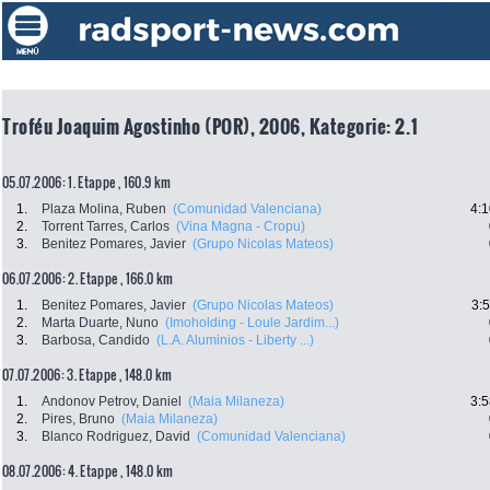
Troféu Joaquim Agostinho (POR), 2006, Kategorie: 2.1
05.07.2006: 1. Etappe , 160.9 km
1.
Plaza Molina, Ruben
(Comunidad Valenciana)
4:1
2.
Torrent Tarres, Carlos
(Vina Magna - Cropu)
3.
Benitez Pomares, Javier
(Grupo Nicolas Mateos)
06.07.2006: 2. Etappe , 166.0 km
1.
Benitez Pomares, Javier
(Grupo Nicolas Mateos)
3:
2.
Marta Duarte, Nuno
(Imoholding - Loule Jardim...)
3.
Barbosa, Candido
(L.A. Aluminios - Liberty ...)
07.07.2006: 3. Etappe , 148.0 km
1.
Andonov Petrov, Daniel
(Maia Milaneza)
3:5
2.
Pires, Bruno
(Maia Milaneza)
3.
Blanco Rodriguez, David
(Comunidad Valenciana)
08.07.2006: 4. Etappe , 148.0 km