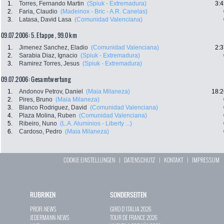
1.
Torres, Fernando Martin
(Spiuk - Extremadura)
3:4
2.
Faria, Claudio
(Madeinox - Bric - A.R. Canelas)
3.
Latasa, David Lasa
(Comunidad Valenciana)
09.07.2006: 5. Etappe , 99.0 km
1.
Jimenez Sanchez, Eladio
(Comunidad Valenciana)
2:3
2.
Sarabia Diaz, Ignacio
(Spiuk - Extremadura)
3.
Ramirez Torres, Jesus
(Spiuk - Extremadura)
09.07.2006: Gesamtwertung
1.
Andonov Petrov, Daniel
(Maia Milaneza)
18:2
2.
Pires, Bruno
(Maia Milaneza)
3.
Blanco Rodriguez, David
(Comunidad Valenciana)
4.
Plaza Molina, Ruben
(Comunidad Valenciana)
5.
Ribeiro, Nuno
(L.A. Aluminios - Liberty ...)
6.
Cardoso, Pedro
(Maia Milaneza)
COOKIE EINSTELLUNGEN
|
DATENSCHUTZ
|
KONTAKT
|
IMPRESSUM
RUBRIKEN
SONDERSEITEN
PROFI-NEWS
GIRO D`ITALIA 2026
JEDERMANN-NEWS
TOUR DE FRANCE 2026