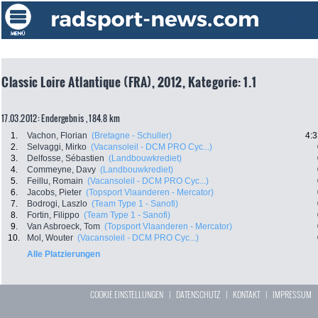
Classic Loire Atlantique (FRA), 2012, Kategorie: 1.1
17.03.2012: Endergebnis , 184.8 km
1.
Vachon, Florian
(Bretagne - Schuller)
4:3
2.
Selvaggi, Mirko
(Vacansoleil - DCM PRO Cyc...)
3.
Delfosse, Sébastien
(Landbouwkrediet)
4.
Commeyne, Davy
(Landbouwkrediet)
5.
Feillu, Romain
(Vacansoleil - DCM PRO Cyc...)
6.
Jacobs, Pieter
(Topsport Vlaanderen - Mercator)
7.
Bodrogi, Laszlo
(Team Type 1 - Sanofi)
8.
Fortin, Filippo
(Team Type 1 - Sanofi)
9.
Van Asbroeck, Tom
(Topsport Vlaanderen - Mercator)
10.
Mol, Wouter
(Vacansoleil - DCM PRO Cyc...)
Alle Platzierungen
COOKIE EINSTELLUNGEN
|
DATENSCHUTZ
|
KONTAKT
|
IMPRESSUM