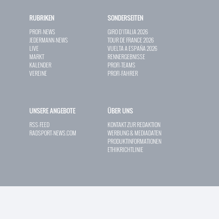
RUBRIKEN
SONDERSEITEN
PROFI-NEWS
GIRO D`ITALIA 2026
JEDERMANN-NEWS
TOUR DE FRANCE 2026
LIVE
VUELTA A ESPAÑA 2026
MARKT
RENNERGEBNISSE
KALENDER
PROFI-TEAMS
VEREINE
PROFI-FAHRER
UNSERE ANGEBOTE
ÜBER UNS
RSS-FEED
KONTAKT ZUR REDAKTION
RADSPORT-NEWS.COM
WERBUNG & MEDIADATEN
PRODUKTINFORMATIONEN
ETHIKRICHTLINIE