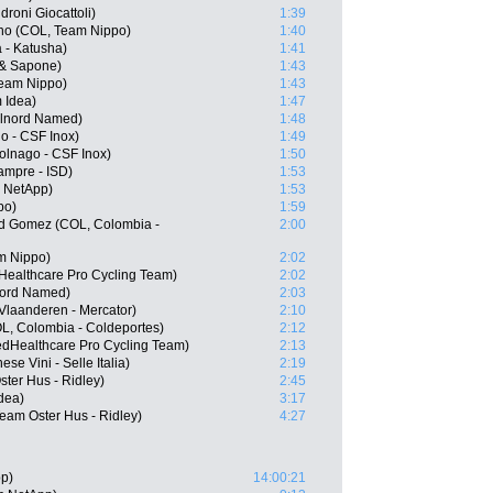
roni Giocattoli)
1:39
no (COL, Team Nippo)
1:40
 - Katusha)
1:41
 & Sapone)
1:43
eam Nippo)
1:43
m Idea)
1:47
silnord Named)
1:48
go - CSF Inox)
1:49
Colnago - CSF Inox)
1:50
ampre - ISD)
1:53
m NetApp)
1:53
po)
1:59
d Gomez (COL, Colombia -
2:00
am Nippo)
2:02
dHealthcare Pro Cycling Team)
2:02
lnord Named)
2:03
Vlaanderen - Mercator)
2:10
L, Colombia - Coldeportes)
2:12
edHealthcare Pro Cycling Team)
2:13
se Vini - Selle Italia)
2:19
ter Hus - Ridley)
2:45
dea)
3:17
eam Oster Hus - Ridley)
4:27
pp)
14:00:21