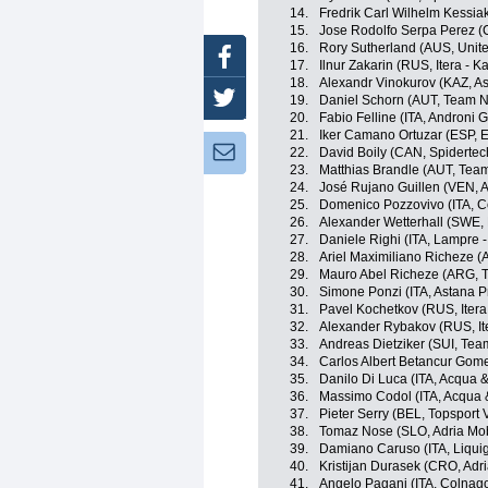
14.
Fredrik Carl Wilhelm Kessia
15.
Jose Rodolfo Serpa Perez (C
16.
Rory Sutherland (AUS, Unit
Facebook
17.
Ilnur Zakarin (RUS, Itera - K
18.
Alexandr Vinokurov (KAZ, A
Twitter
19.
Daniel Schorn (AUT, Team 
20.
Fabio Felline (ITA, Androni Gi
21.
Iker Camano Ortuzar (ESP, 
Newsletter:
22.
David Boily (CAN, Spiderte
23.
Matthias Brandle (AUT, Tea
24.
José Rujano Guillen (VEN, An
25.
Domenico Pozzovivo (ITA, C
26.
Alexander Wetterhall (SWE,
27.
Daniele Righi (ITA, Lampre -
28.
Ariel Maximiliano Richeze 
29.
Mauro Abel Richeze (ARG, 
30.
Simone Ponzi (ITA, Astana 
31.
Pavel Kochetkov (RUS, Itera
32.
Alexander Rybakov (RUS, Ite
33.
Andreas Dietziker (SUI, Te
34.
Carlos Albert Betancur Gom
35.
Danilo Di Luca (ITA, Acqua 
36.
Massimo Codol (ITA, Acqua
37.
Pieter Serry (BEL, Topsport 
38.
Tomaz Nose (SLO, Adria Mob
39.
Damiano Caruso (ITA, Liqu
40.
Kristijan Durasek (CRO, Adri
41.
Angelo Pagani (ITA, Colnago