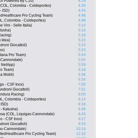
ech Powered By C10)
4:29
(COL, Colombia - Coldeportes)
4:30
- ISD)
4:43
edHealthcare Pro Cycling Team)
4:48
L, Colombia - Coldeportes)
4:48
 Vini - Selle Italia)
5:14
atusha)
5:16
Racing)
5:19
m Idea)
5:23
roni Giocattoli)
5:24
po)
5:33
stana Pro Team)
5:43
s-Cannondale)
5:54
m NetApp)
5:59
ro Team)
6:18
a Mobil)
6:36
6:54
ago - CSF Inox)
7:00
ndroni Giocattoli)
7:51
Endura Racing)
8:00
L, Colombia - Coldeportes)
8:14
 ISD)
8:18
 - Katusha)
8:36
osa (COL, Liquigas-Cannondale)
8:43
go - CSF Inox)
9:27
roni Giocattoli)
9:33
gas-Cannondale)
10:16
itedHealthcare Pro Cycling Team)
12:32