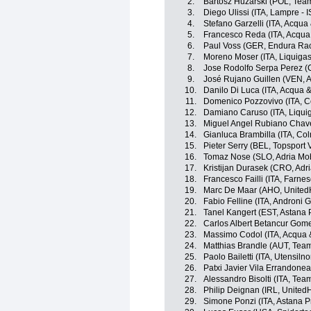
2.
Bartosz Huzarski (POL, Tea
3.
Diego Ulissi (ITA, Lampre - 
4.
Stefano Garzelli (ITA, Acqu
5.
Francesco Reda (ITA, Acqu
6.
Paul Voss (GER, Endura Ra
7.
Moreno Moser (ITA, Liquiga
8.
Jose Rodolfo Serpa Perez (C
9.
José Rujano Guillen (VEN, An
10.
Danilo Di Luca (ITA, Acqua 
11.
Domenico Pozzovivo (ITA, C
12.
Damiano Caruso (ITA, Liqu
13.
Miguel Angel Rubiano Chavez
14.
Gianluca Brambilla (ITA, Co
15.
Pieter Serry (BEL, Topsport 
16.
Tomaz Nose (SLO, Adria Mob
17.
Kristijan Durasek (CRO, Adri
18.
Francesco Failli (ITA, Farnese
19.
Marc De Maar (AHO, UnitedH
20.
Fabio Felline (ITA, Androni Gi
21.
Tanel Kangert (EST, Astana
22.
Carlos Albert Betancur Gom
23.
Massimo Codol (ITA, Acqua
24.
Matthias Brandle (AUT, Tea
25.
Paolo Bailetti (ITA, Utensil
26.
Patxi Javier Vila Errandone
27.
Alessandro Bisolti (ITA, Tea
28.
Philip Deignan (IRL, United
29.
Simone Ponzi (ITA, Astana 