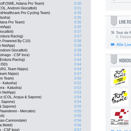
koff (SWE, Astana Pro Team)
0:30
OL, Androni Giocattoli)
0:31
edHealthcare Pro Cycling Team)
0:35
atusha)
0:35
LIVE-T
stana Pro Team)
0:36
NetApp)
0:36
ocattoli)
0:37
Tour de
Endura Racing)
0:37
6. Etapp
ch Powered By C10)
0:38
Alle Liv
m NetApp)
0:39
droni Giocattoli)
0:39
olnago - CSF Inox)
0:43
VIDEOS
 Endura Racing)
0:44
 ISD)
0:44
(ARG, Team Nippo)
0:44
Team Nippo)
0:47
Pro Team)
0:50
 - Katusha)
0:52
ra - Katusha)
0:52
am NetApp)
0:53
ez (COL, Acqua & Sapone)
0:54
& Sapone)
0:54
 & Sapone)
0:55
Vlaanderen - Mercator)
0:55
il)
0:55
igas-Cannondale)
0:56
a Mobil)
0:56
 - CSF Inox)
0:57