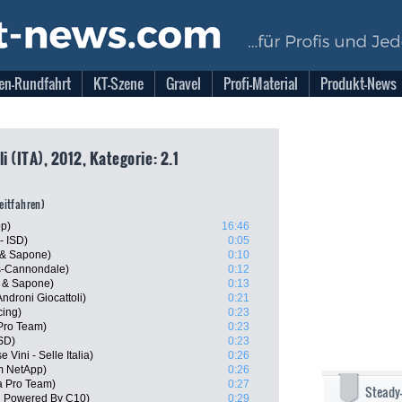
en-Rundfahrt
KT-Szene
Gravel
Profi-Material
Produkt-News
i (ITA), 2012, Kategorie: 2.1
zeitfahren)
pp)
16:46
- ISD)
0:05
a & Sapone)
0:10
s-Cannondale)
0:12
a & Sapone)
0:13
ndroni Giocattoli)
0:21
cing)
0:23
 Pro Team)
0:23
ISD)
0:23
 Vini - Selle Italia)
0:26
m NetApp)
0:26
a Pro Team)
0:27
Steady
h Powered By C10)
0:29