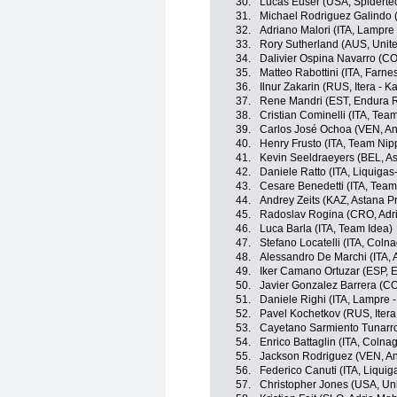
30.
Lucas Euser (USA, Spidert
31.
Michael Rodriguez Galindo 
32.
Adriano Malori (ITA, Lampre 
33.
Rory Sutherland (AUS, Unit
34.
Dalivier Ospina Navarro (CO
35.
Matteo Rabottini (ITA, Farnese
36.
Ilnur Zakarin (RUS, Itera - K
37.
Rene Mandri (EST, Endura 
38.
Cristian Cominelli (ITA, Tea
39.
Carlos José Ochoa (VEN, And
40.
Henry Frusto (ITA, Team Nip
41.
Kevin Seeldraeyers (BEL, A
42.
Daniele Ratto (ITA, Liquiga
43.
Cesare Benedetti (ITA, Tea
44.
Andrey Zeits (KAZ, Astana P
45.
Radoslav Rogina (CRO, Adri
46.
Luca Barla (ITA, Team Idea)
47.
Stefano Locatelli (ITA, Coln
48.
Alessandro De Marchi (ITA, A
49.
Iker Camano Ortuzar (ESP, 
50.
Javier Gonzalez Barrera (CO
51.
Daniele Righi (ITA, Lampre -
52.
Pavel Kochetkov (RUS, Itera
53.
Cayetano Sarmiento Tunarr
54.
Enrico Battaglin (ITA, Colna
55.
Jackson Rodriguez (VEN, And
56.
Federico Canuti (ITA, Liqui
57.
Christopher Jones (USA, Un