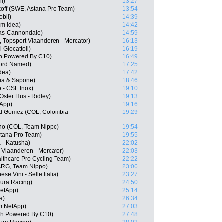
il)
13:27
koff (SWE, Astana Pro Team)
13:54
obil)
14:39
am Idea)
14:42
igas-Cannondale)
14:59
 Topsport Vlaanderen - Mercator)
16:13
 Giocattoli)
16:19
ch Powered By C10)
16:49
nord Named)
17:25
dea)
17:42
qua & Sapone)
18:46
 - CSF Inox)
19:10
Oster Hus - Ridley)
19:13
tApp)
19:16
d Gomez (COL, Colombia -
19:29
no (COL, Team Nippo)
19:54
stana Pro Team)
19:55
 - Katusha)
22:02
 Vlaanderen - Mercator)
22:03
lthcare Pro Cycling Team)
22:22
(ARG, Team Nippo)
23:06
se Vini - Selle Italia)
23:27
ura Racing)
24:50
NetApp)
25:14
a)
26:34
am NetApp)
27:03
ech Powered By C10)
27:48