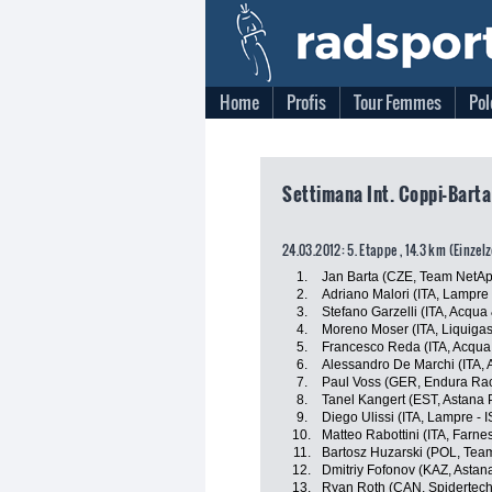
Home
Profis
Tour Femmes
Pol
Settimana Int. Coppi-Bartal
24.03.2012: 5. Etappe , 14.3 km (Einzel
1.
Jan Barta (CZE, Team NetA
2.
Adriano Malori (ITA, Lampre 
3.
Stefano Garzelli (ITA, Acqu
4.
Moreno Moser (ITA, Liquiga
5.
Francesco Reda (ITA, Acqu
6.
Alessandro De Marchi (ITA, A
7.
Paul Voss (GER, Endura Ra
8.
Tanel Kangert (EST, Astana
9.
Diego Ulissi (ITA, Lampre - 
10.
Matteo Rabottini (ITA, Farnese
11.
Bartosz Huzarski (POL, Tea
12.
Dmitriy Fofonov (KAZ, Astan
13.
Ryan Roth (CAN, Spidertec