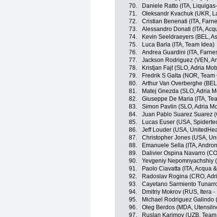
70.
Daniele Ratto (ITA, Liquiga
71.
Oleksandr Kvachuk (UKR, L
72.
Cristian Benenati (ITA, Farnes
73.
Alessandro Donati (ITA, Ac
74.
Kevin Seeldraeyers (BEL, A
75.
Luca Barla (ITA, Team Idea)
76.
Andrea Guardini (ITA, Farnese
77.
Jackson Rodriguez (VEN, And
78.
Kristjan Fajt (SLO, Adria Mob
79.
Fredrik S Galta (NOR, Team 
80.
Arthur Van Overberghe (BEL,
81.
Matej Gnezda (SLO, Adria M
82.
Giuseppe De Maria (ITA, Te
83.
Simon Pavlin (SLO, Adria Mo
84.
Juan Pablo Suarez Suarez (
85.
Lucas Euser (USA, Spidert
86.
Jeff Louder (USA, UnitedHea
87.
Christopher Jones (USA, Un
88.
Emanuele Sella (ITA, Androni
89.
Dalivier Ospina Navarro (CO
90.
Yevgeniy Nepomnyachshiy (
91.
Paolo Ciavatta (ITA, Acqua 
92.
Radoslav Rogina (CRO, Adri
93.
Cayetano Sarmiento Tunarr
94.
Dmitriy Mokrov (RUS, Itera -
95.
Michael Rodriguez Galindo 
96.
Oleg Berdos (MDA, Utensil
97.
Ruslan Karimov (UZB, Team