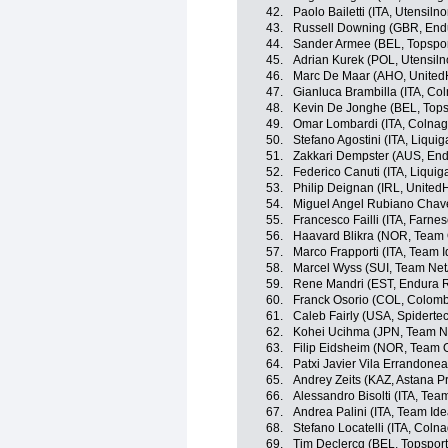
42.
Paolo Bailetti (ITA, Utensil
43.
Russell Downing (GBR, End
44.
Sander Armee (BEL, Topspor
45.
Adrian Kurek (POL, Utensil
46.
Marc De Maar (AHO, UnitedH
47.
Gianluca Brambilla (ITA, Co
48.
Kevin De Jonghe (BEL, Tops
49.
Omar Lombardi (ITA, Colnag
50.
Stefano Agostini (ITA, Liqu
51.
Zakkari Dempster (AUS, End
52.
Federico Canuti (ITA, Liqui
53.
Philip Deignan (IRL, United
54.
Miguel Angel Rubiano Chavez
55.
Francesco Failli (ITA, Farnese
56.
Haavard Blikra (NOR, Team O
57.
Marco Frapporti (ITA, Team I
58.
Marcel Wyss (SUI, Team Ne
59.
Rene Mandri (EST, Endura 
60.
Franck Osorio (COL, Colomb
61.
Caleb Fairly (USA, Spidert
62.
Kohei Ucihma (JPN, Team N
63.
Filip Eidsheim (NOR, Team O
64.
Patxi Javier Vila Errandone
65.
Andrey Zeits (KAZ, Astana P
66.
Alessandro Bisolti (ITA, Tea
67.
Andrea Palini (ITA, Team Ide
68.
Stefano Locatelli (ITA, Coln
69.
Tim Declercq (BEL, Topsport