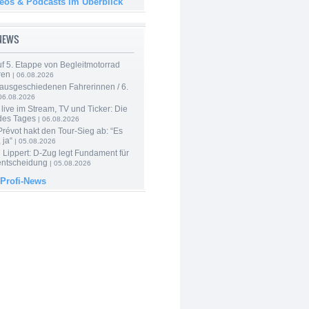
deos & Podcasts im Überblick
-NEWS
f 5. Etappe von Begleitmotorrad
ren
| 06.08.2026
 ausgeschiedenen Fahrerinnen / 6.
06.08.2026
live im Stream, TV und Ticker: Die
des Tages
| 06.08.2026
révot hakt den Tour-Sieg ab: “Es
 ja“
| 05.08.2026
Lippert: D-Zug legt Fundament für
entscheidung
| 05.08.2026
 Profi-News