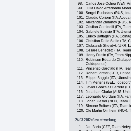
98.
Carlos José Ochoa (VEN, And
99.
Julia David Arredondo More
100.
Sergei Rudaskov (RUS, Itera
101.
Claudio Corioni (ITA, Acqua
102.
Alexander Zhdanov (RUS, T
103.
Cristian Cominelli (ITA, Tea
104.
Gabriele Bosisio (ITA, Uten
105.
Enrico Battaglin (ITA, Colna
106.
Christian Delle Stelle (ITA, 
107.
Oleksandr Sheydyk (UKR, L
108.
Cesare Benedetti (ITA, Tea
109.
Henry Frusto (ITA, Team Nip
110.
Robinson Eduardo Chalapu
Coldeportes)
111.
Vincenzo Garofalo (ITA, Te
112.
Robert Förster (GER, Unite
113.
Filippo Baggio (ITA, Utensi
114.
Tim Mertens (BEL, Topsport 
115.
Javier Gonzalez Barrera (CO
116.
Jonathan Clarke (AUS, Unit
117.
Leonardo Giordani (ITA, Farne
118.
Johan Ziesler (NOR, Team Os
119.
Simone Boifava (ITA, Team I
120.
Ole Martin Olmheim (NOR, T
24.03.2012: Gesamtwertung
1.
Jan Barta (CZE, Team NetA