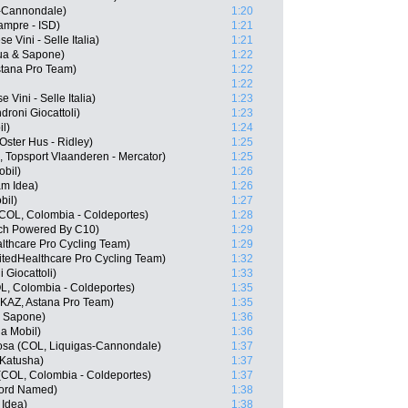
s-Cannondale)
1:20
ampre - ISD)
1:21
e Vini - Selle Italia)
1:21
qua & Sapone)
1:22
stana Pro Team)
1:22
1:22
 Vini - Selle Italia)
1:23
roni Giocattoli)
1:23
il)
1:24
Oster Hus - Ridley)
1:25
 Topsport Vlaanderen - Mercator)
1:25
obil)
1:26
am Idea)
1:26
bil)
1:27
COL, Colombia - Coldeportes)
1:28
ech Powered By C10)
1:29
lthcare Pro Cycling Team)
1:29
itedHealthcare Pro Cycling Team)
1:32
 Giocattoli)
1:33
L, Colombia - Coldeportes)
1:35
KAZ, Astana Pro Team)
1:35
& Sapone)
1:36
a Mobil)
1:36
osa (COL, Liquigas-Cannondale)
1:37
 Katusha)
1:37
(COL, Colombia - Coldeportes)
1:37
nord Named)
1:38
 Idea)
1:38