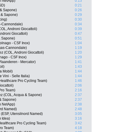
m NetApp)
0:13
ISD)
0:21
a & Sapone)
0:26
a & Sapone)
0:29
cing)
0:30
s-Cannondale)
0:34
OL, Androni Giocattoli)
0:39
droni Giocattoli)
0:47
& Sapone)
0:51
olnago - CSF Inox)
1:04
igas-Cannondale)
1:19
 (COL, Androni Giocattoli)
1:20
lnago - CSF Inox)
1:29
Vlaanderen - Mercator)
1:41
il)
1:43
a Mobil)
1:44
 Vini - Selle Italia)
1:44
ealthcare Pro Cycling Team)
1:46
ocattoli)
2:06
 Pro Team)
2:16
ez (COL, Acqua & Sapone)
2:37
 & Sapone)
2:37
m NetApp)
2:38
nord Named)
2:48
a (ESP, Utensilnord Named)
3:05
m Idea)
3:16
Healthcare Pro Cycling Team)
3:42
Pro Team)
4:18