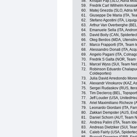
58.
Kristjan Fajt (SLO, Adria Mob
59.
Fredrik Carl Wilhelm Kessia
60.
Matej Gnezda (SLO, Adria M
61.
Giuseppe De Maria (ITA, Te
62.
Stefano Agostini (ITA, Liqu
63.
Arthur Van Overberghe (BEL,
64.
Emanuele Sella (ITA, Androni
65.
David Boily (CAN, Spiderte
66.
Oleg Berdos (MDA, Utensil
67.
Marco Frapporti (ITA, Team I
68.
Alessandro Donati (ITA, Ac
69.
Angelo Pagani (ITA, Colnago
70.
Fredrik S Galta (NOR, Team 
71.
Marcel Wyss (SUI, Team Ne
72.
Robinson Eduardo Chalapu
Coldeportes)
73.
Julia David Arredondo More
74.
Alexandr Vinokurov (KAZ, A
75.
Sergei Rudaskov (RUS, Itera
76.
Tim Declercq (BEL, Topsport
77.
Jeff Louder (USA, UnitedHea
78.
Ariel Maximiliano Richeze 
79.
Leonardo Giordani (ITA, Farne
80.
Zakkari Dempster (AUS, End
81.
Daniel Schorn (AUT, Team 
82.
Andrea Palini (ITA, Team Ide
83.
Andreas Dietziker (SUI, Te
84.
Caleb Fairly (USA, Spidert