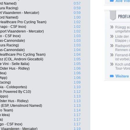
Alle Vi
nord Named)
0:57
ura Racing)
0:59
t Vlaanderen - Mercator)
0:59
PROFI
nord Named)
1:00
ealthcare Pro Cycling Team)
1:02
lnago - CSF Inox)
1:02
Rüegg au
port Vlaanderen - Mercator)
1:02
umgefah
o - CSF Inox)
1:03
Liste der
igas-Cannondale)
1:03
Etappe
| 
ura Racing)
1:03
Radsport 
gas-Cannondale)
1:04
Rennen 
Healthcare Pro Cycling Team)
1:04
Ferrand-P
 (COL, Androni Giocattoli)
1:05
ist vorbei,
 Vini - Selle Italia)
1:05
Koch und 
ster Hus - Ridley)
1:06
Tour-Vor
dea)
1:06
Weitere
tApp)
1:06
Racing)
1:09
ia - Coldeportes)
1:10
ech Powered By C10)
1:12
ippo)
1:13
ster Hus - Ridley)
1:13
a (ESP, Utensilnord Named)
1:13
ro Team)
1:14
m Idea)
1:17
a)
1:17
ago - CSF Inox)
1:17
 Vlaanderen - Mercator)
1:19