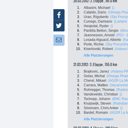
20.03.2012: 2. Etappe , 161.0 km
1.
Albasini, Michael
()
2.
Cataldo, Dario
(Omega Phar
Facebook
3.
Uran, Rigoberto
(Sky Procyc
4.
Cunego, Damiano
(Lampre 
Twitter
5.
Hesjedal, Ryder
()
6.
Pardilla Bellon, Sergio
(Mov
7.
Jeannesson, Arnold
(FDJ - 
8.
Losada Alguacil, Alberto
(K
Newsletter:
9.
Porte, Richie
(Sky Procyclin
10.
Kiserlovski, Robert
(Astana
Alle Platzierungen
21.03.2012: 3. Etappe , 155.0 km
1.
Brajkovic, Janez
(Astana P
2.
Golas, Michal
(Omega Pharm
3.
Cherel, Mikael
(AG2R La Mo
4.
Carrara, Matteo
(Vacansolei
5.
Rohregger, Thomas
(Radios
6.
Vandevelde, Christian
()
7.
Tschopp, Johann
(BMC Rac
8.
Kruijswijk, Steven
(Raboban
9.
Sörensen, Chris Anker
()
10.
Bardet, Romain
(AG2R La M
Alle Platzierungen