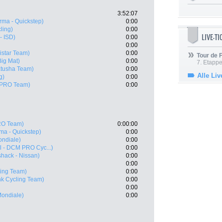
3:52:07
ma - Quickstep)
0:00
ling)
0:00
LIVE-T
- ISD)
0:00
0:00
istar Team)
0:00
Tour de
Big Mat)
0:00
7. Etappe
atusha Team)
0:00
Alle Liv
g)
0:00
 PRO Team)
0:00
RO Team)
0:00:00
a - Quickstep)
0:00
ndiale)
0:00
l - DCM PRO Cyc...)
0:00
hack - Nissan)
0:00
0:00
ing Team)
0:00
k Cycling Team)
0:00
0:00
ondiale)
0:00