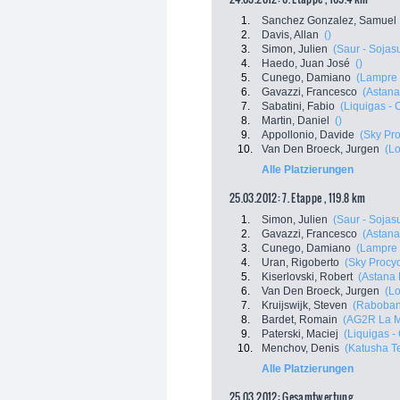
1.
Sanchez Gonzalez, Samuel
2.
Davis, Allan
()
3.
Simon, Julien
(Saur - Sojas
4.
Haedo, Juan José
()
5.
Cunego, Damiano
(Lampre 
6.
Gavazzi, Francesco
(Astan
7.
Sabatini, Fabio
(Liquigas -
8.
Martin, Daniel
()
9.
Appollonio, Davide
(Sky Pro
10.
Van Den Broeck, Jurgen
(Lo
Alle Platzierungen
25.03.2012: 7. Etappe , 119.8 km
1.
Simon, Julien
(Saur - Sojas
2.
Gavazzi, Francesco
(Astan
3.
Cunego, Damiano
(Lampre 
4.
Uran, Rigoberto
(Sky Procyc
5.
Kiserlovski, Robert
(Astana
6.
Van Den Broeck, Jurgen
(Lo
7.
Kruijswijk, Steven
(Raboban
8.
Bardet, Romain
(AG2R La M
9.
Paterski, Maciej
(Liquigas 
10.
Menchov, Denis
(Katusha T
Alle Platzierungen
25.03.2012: Gesamtwertung