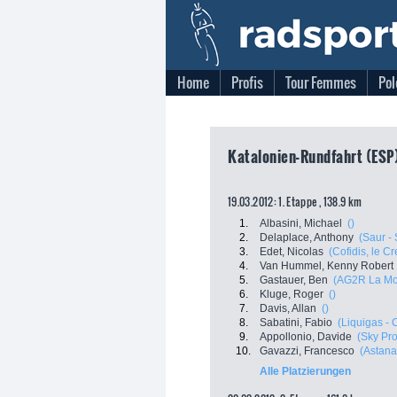
Home
Profis
Tour Femmes
Pol
Katalonien-Rundfahrt (ESP
19.03.2012: 1. Etappe , 138.9 km
1.
Albasini, Michael
()
2.
Delaplace, Anthony
(Saur -
3.
Edet, Nicolas
(Cofidis, le C
4.
Van Hummel, Kenny Robert
5.
Gastauer, Ben
(AG2R La Mo
6.
Kluge, Roger
()
7.
Davis, Allan
()
8.
Sabatini, Fabio
(Liquigas -
9.
Appollonio, Davide
(Sky Pro
10.
Gavazzi, Francesco
(Astan
Alle Platzierungen