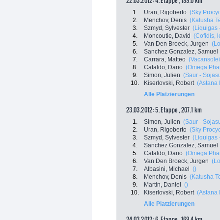
22.03.2012: 4. Etappe , 199.0 km
1.
Uran, Rigoberto
(Sky Procyc
2.
Menchov, Denis
(Katusha T
3.
Szmyd, Sylvester
(Liquigas
4.
Moncoutie, David
(Cofidis, 
5.
Van Den Broeck, Jurgen
(Lo
6.
Sanchez Gonzalez, Samuel
7.
Carrara, Matteo
(Vacansolei
8.
Cataldo, Dario
(Omega Phar
9.
Simon, Julien
(Saur - Sojas
10.
Kiserlovski, Robert
(Astana
Alle Platzierungen
23.03.2012: 5. Etappe , 207.1 km
1.
Simon, Julien
(Saur - Sojas
2.
Uran, Rigoberto
(Sky Procyc
3.
Szmyd, Sylvester
(Liquigas
4.
Sanchez Gonzalez, Samuel
5.
Cataldo, Dario
(Omega Phar
6.
Van Den Broeck, Jurgen
(Lo
7.
Albasini, Michael
()
8.
Menchov, Denis
(Katusha T
9.
Martin, Daniel
()
10.
Kiserlovski, Robert
(Astana
Alle Platzierungen
24.03.2012: 6. Etappe , 169.4 km