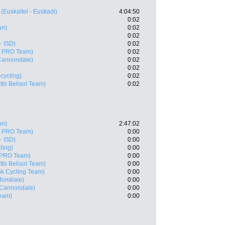
(Euskaltel - Euskadi)
4:04:50
0:02
un)
0:02
0:02
- ISD)
0:02
a PRO Team)
0:02
 Cannondale)
0:02
0:02
cycling)
0:02
tto Belisol Team)
0:02
un)
2:47:02
a PRO Team)
0:00
- ISD)
0:00
ling)
0:00
 PRO Team)
0:00
tto Belisol Team)
0:00
k Cycling Team)
0:00
ondiale)
0:00
- Cannondale)
0:00
eam)
0:00