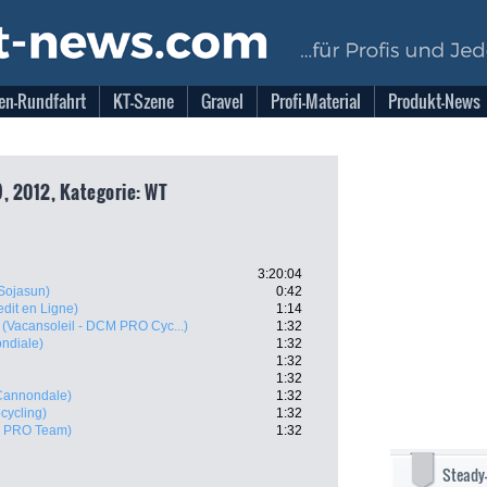
en-Rundfahrt
KT-Szene
Gravel
Profi-Material
Produkt-News
), 2012, Kategorie: WT
3:20:04
 Sojasun)
0:42
redit en Ligne)
1:14
(Vacansoleil - DCM PRO Cyc...)
1:32
ndiale)
1:32
1:32
1:32
 Cannondale)
1:32
cycling)
1:32
a PRO Team)
1:32
Steady