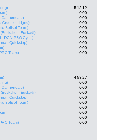
ling)
5:13:12
eam)
0:00
 - Cannondale)
0:00
le Credit en Ligne)
0:00
tto Belisol Team)
0:00
(Euskaltel - Euskadi)
0:00
l - DCM PRO Cyc...)
0:00
ma - Quickstep)
0:00
un)
0:00
 PRO Team)
0:00
un)
4:58:27
ling)
0:00
 - Cannondale)
0:00
(Euskaltel - Euskadi)
0:00
ma - Quickstep)
0:00
tto Belisol Team)
0:00
0:00
eam)
0:00
0:00
 PRO Team)
0:00