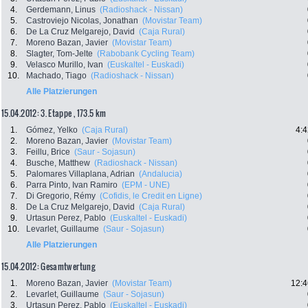
4.
Gerdemann, Linus
(Radioshack - Nissan)
5.
Castroviejo Nicolas, Jonathan
(Movistar Team)
6.
De La Cruz Melgarejo, David
(Caja Rural)
7.
Moreno Bazan, Javier
(Movistar Team)
8.
Slagter, Tom-Jelte
(Rabobank Cycling Team)
9.
Velasco Murillo, Ivan
(Euskaltel - Euskadi)
10.
Machado, Tiago
(Radioshack - Nissan)
Alle Platzierungen
15.04.2012: 3. Etappe , 173.5 km
1.
Gómez, Yelko
(Caja Rural)
4:4
2.
Moreno Bazan, Javier
(Movistar Team)
3.
Feillu, Brice
(Saur - Sojasun)
4.
Busche, Matthew
(Radioshack - Nissan)
5.
Palomares Villaplana, Adrian
(Andalucia)
6.
Parra Pinto, Ivan Ramiro
(EPM - UNE)
7.
Di Gregorio, Rémy
(Cofidis, le Credit en Ligne)
8.
De La Cruz Melgarejo, David
(Caja Rural)
9.
Urtasun Perez, Pablo
(Euskaltel - Euskadi)
10.
Levarlet, Guillaume
(Saur - Sojasun)
Alle Platzierungen
15.04.2012: Gesamtwertung
1.
Moreno Bazan, Javier
(Movistar Team)
12:4
2.
Levarlet, Guillaume
(Saur - Sojasun)
3.
Urtasun Perez, Pablo
(Euskaltel - Euskadi)