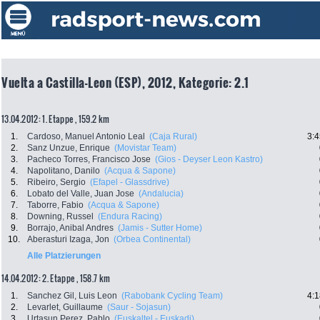
Vuelta a Castilla-Leon (ESP), 2012, Kategorie: 2.1
13.04.2012: 1. Etappe , 159.2 km
1.
Cardoso, Manuel Antonio Leal
(Caja Rural)
3:4
2.
Sanz Unzue, Enrique
(Movistar Team)
3.
Pacheco Torres, Francisco Jose
(Gios - Deyser Leon Kastro)
4.
Napolitano, Danilo
(Acqua & Sapone)
5.
Ribeiro, Sergio
(Efapel - Glassdrive)
6.
Lobato del Valle, Juan Jose
(Andalucia)
7.
Taborre, Fabio
(Acqua & Sapone)
8.
Downing, Russel
(Endura Racing)
9.
Borrajo, Anibal Andres
(Jamis - Sutter Home)
10.
Aberasturi Izaga, Jon
(Orbea Continental)
Alle Platzierungen
14.04.2012: 2. Etappe , 158.7 km
1.
Sanchez Gil, Luis Leon
(Rabobank Cycling Team)
4:1
2.
Levarlet, Guillaume
(Saur - Sojasun)
3.
Urtasun Perez, Pablo
(Euskaltel - Euskadi)