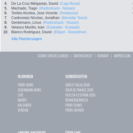
4.
De La Cruz Melgarejo, David
(Caja Rural)
5.
Machado, Tiago
(Radioshack - Nissan)
6.
Toribio Alcolea, Jose Vicente
(Andalucia)
7.
Castroviejo Nicolas, Jonathan
(Movistar Team)
8.
Gerdemann, Linus
(Radioshack - Nissan)
9.
Velasco Murillo, Ivan
(Euskaltel - Euskadi)
10.
Blanco Rodriguez, David
(Efapel - Glassdrive)
Alle Platzierungen
COOKIE EINSTELLUNGEN
|
DATENSCHUTZ
|
KONTAKT
|
IMPRESSUM
RUBRIKEN
SONDERSEITEN
PROFI-NEWS
GIRO D`ITALIA 2026
JEDERMANN-NEWS
TOUR DE FRANCE 2026
LIVE
VUELTA A ESPAÑA 2026
MARKT
RENNERGEBNISSE
KALENDER
PROFI-TEAMS
VEREINE
PROFI-FAHRER
UNSERE ANGEBOTE
ÜBER UNS