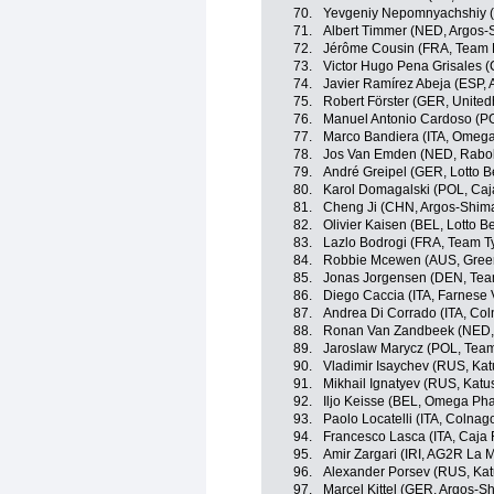
70.
Yevgeniy Nepomnyachshiy (
71.
Albert Timmer (NED, Argos
72.
Jérôme Cousin (FRA, Team 
73.
Victor Hugo Pena Grisales 
74.
Javier Ramírez Abeja (ESP, 
75.
Robert Förster (GER, United
76.
Manuel Antonio Cardoso (PO
77.
Marco Bandiera (ITA, Omeg
78.
Jos Van Emden (NED, Rabo
79.
André Greipel (GER, Lotto B
80.
Karol Domagalski (POL, Caj
81.
Cheng Ji (CHN, Argos-Shim
82.
Olivier Kaisen (BEL, Lotto B
83.
Lazlo Bodrogi (FRA, Team Ty
84.
Robbie Mcewen (AUS, Gree
85.
Jonas Jorgensen (DEN, Tea
86.
Diego Caccia (ITA, Farnese Vi
87.
Andrea Di Corrado (ITA, Coln
88.
Ronan Van Zandbeek (NED,
89.
Jaroslaw Marycz (POL, Tea
90.
Vladimir Isaychev (RUS, Ka
91.
Mikhail Ignatyev (RUS, Kat
92.
Iljo Keisse (BEL, Omega Ph
93.
Paolo Locatelli (ITA, Colnago
94.
Francesco Lasca (ITA, Caja 
95.
Amir Zargari (IRI, AG2R La 
96.
Alexander Porsev (RUS, Ka
97.
Marcel Kittel (GER, Argos-S