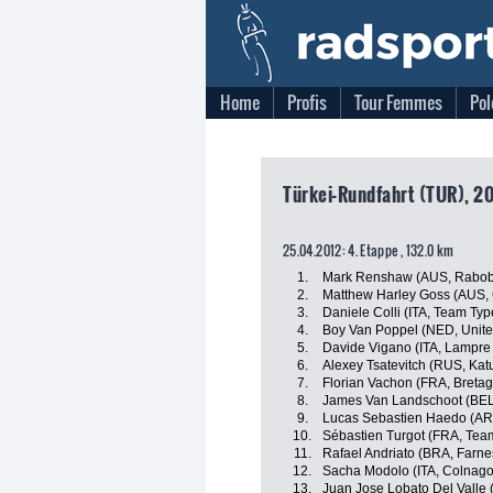
Home
Profis
Tour Femmes
Pol
Türkei-Rundfahrt (TUR), 20
25.04.2012: 4. Etappe , 132.0 km
1.
Mark Renshaw (AUS, Rabob
2.
Matthew Harley Goss (AUS,
3.
Daniele Colli (ITA, Team Type
4.
Boy Van Poppel (NED, Unite
5.
Davide Vigano (ITA, Lampre 
6.
Alexey Tsatevitch (RUS, Ka
7.
Florian Vachon (FRA, Bretag
8.
James Van Landschoot (BEL,
9.
Lucas Sebastien Haedo (AR
10.
Sébastien Turgot (FRA, Tea
11.
Rafael Andriato (BRA, Farnese
12.
Sacha Modolo (ITA, Colnago 
13.
Juan Jose Lobato Del Valle 