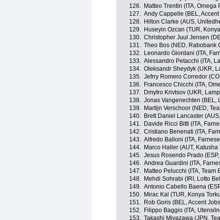
126.
Matteo Trentin (ITA, Omega
127.
Andy Cappelle (BEL, Accent 
128.
Hilton Clarke (AUS, Unitedh
129.
Huseyin Ozcan (TUR, Konya
130.
Christopher Juul Jensen (D
131.
Theo Bos (NED, Rabobank C
132.
Leonardo Giordani (ITA, Farne
133.
Alessandro Petacchi (ITA, L
134.
Oleksandr Sheydyk (UKR, L
135.
Jefrry Romero Corredor (CO
136.
Francesco Chicchi (ITA, Om
137.
Dmytro Krivtsov (UKR, Lampr
138.
Jonas Vangenechten (BEL, L
139.
Martijn Verschoor (NED, Tea
140.
Brett Daniel Lancaster (AU
141.
Davide Ricci Bitti (ITA, Farnes
142.
Cristiano Benenati (ITA, Farne
143.
Alfredo Balloni (ITA, Farnese V
144.
Marco Haller (AUT, Katusha
145.
Jesus Rosendo Prado (ESP, 
146.
Andrea Guardini (ITA, Farnese
147.
Matteo Pelucchi (ITA, Team 
148.
Mehdi Sohrabi (IRI, Lotto Be
149.
Antonio Cabello Baena (ESP
150.
Mirac Kal (TUR, Konya Tork
151.
Rob Goris (BEL, Accent Jobs
152.
Filippo Baggio (ITA, Utensi
153.
Takashi Miyazawa (JPN, Te