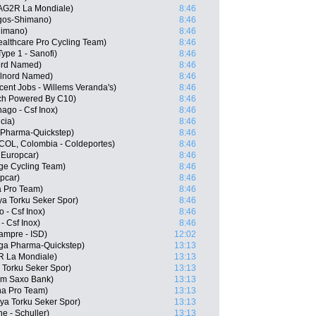
AG2R La Mondiale)
8:46
gos-Shimano)
8:46
himano)
8:46
ealthcare Pro Cycling Team)
8:46
ype 1 - Sanofi)
8:46
nord Named)
8:46
silnord Named)
8:46
ent Jobs - Willems Veranda's)
8:46
ch Powered By C10)
8:46
ago - Csf Inox)
8:46
cia)
8:46
Pharma-Quickstep)
8:46
(COL, Colombia - Coldeportes)
8:46
Europcar)
8:46
ge Cycling Team)
8:46
pcar)
8:46
a Pro Team)
8:46
ya Torku Seker Spor)
8:46
 - Csf Inox)
8:46
- Csf Inox)
8:46
ampre - ISD)
12:02
ga Pharma-Quickstep)
13:13
R La Mondiale)
13:13
Torku Seker Spor)
13:13
am Saxo Bank)
13:13
ana Pro Team)
13:13
ya Torku Seker Spor)
13:13
e - Schuller)
13:13