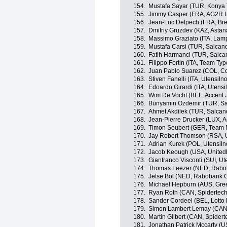
154.
Mustafa Sayar (TUR, Konya 
155.
Jimmy Casper (FRA, AG2R L
156.
Jean-Luc Delpech (FRA, Bret
157.
Dmitriy Gruzdev (KAZ, Asta
158.
Massimo Graziato (ITA, Lamp
159.
Mustafa Carsi (TUR, Salcano
160.
Fatih Harmanci (TUR, Salcan
161.
Filippo Fortin (ITA, Team Typ
162.
Juan Pablo Suarez (COL, Co
163.
Stiven Fanelli (ITA, Utensil
164.
Edoardo Girardi (ITA, Utens
165.
Wim De Vocht (BEL, Accent J
166.
Bünyamin Ozdemir (TUR, Sal
167.
Ahmet Akdilek (TUR, Salcano
168.
Jean-Pierre Drucker (LUX, A
169.
Timon Seubert (GER, Team 
170.
Jay Robert Thomson (RSA, U
171.
Adrian Kurek (POL, Utensil
172.
Jacob Keough (USA, Unitedh
173.
Gianfranco Visconti (SUI, U
174.
Thomas Leezer (NED, Rabo
175.
Jetse Bol (NED, Rabobank 
176.
Michael Hepburn (AUS, Gre
177.
Ryan Roth (CAN, Spidertec
178.
Sander Cordeel (BEL, Lotto 
179.
Simon Lambert Lemay (CAN,
180.
Martin Gilbert (CAN, Spide
181.
Jonathan Patrick Mccarty (