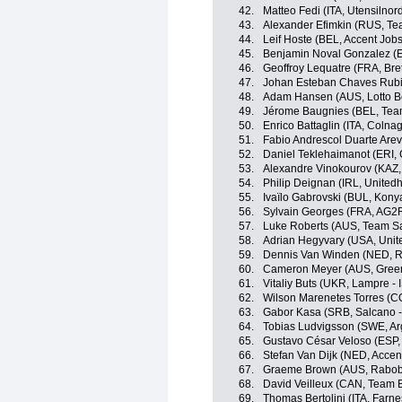
42.
Matteo Fedi (ITA, Utensilno
43.
Alexander Efimkin (RUS, Tea
44.
Leif Hoste (BEL, Accent Jobs
45.
Benjamin Noval Gonzalez (
46.
Geoffroy Lequatre (FRA, Bre
47.
Johan Esteban Chaves Rubi
48.
Adam Hansen (AUS, Lotto Be
49.
Jérome Baugnies (BEL, Tea
50.
Enrico Battaglin (ITA, Colnag
51.
Fabio Andrescol Duarte Arev
52.
Daniel Teklehaimanot (ERI,
53.
Alexandre Vinokourov (KAZ,
54.
Philip Deignan (IRL, United
55.
Ivaïlo Gabrovski (BUL, Kony
56.
Sylvain Georges (FRA, AG2
57.
Luke Roberts (AUS, Team S
58.
Adrian Hegyvary (USA, Unit
59.
Dennis Van Winden (NED, R
60.
Cameron Meyer (AUS, Gree
61.
Vitaliy Buts (UKR, Lampre - 
62.
Wilson Marenetes Torres (C
63.
Gabor Kasa (SRB, Salcano -
64.
Tobias Ludvigsson (SWE, A
65.
Gustavo César Veloso (ESP,
66.
Stefan Van Dijk (NED, Accen
67.
Graeme Brown (AUS, Rabob
68.
David Veilleux (CAN, Team 
69.
Thomas Bertolini (ITA, Farnese