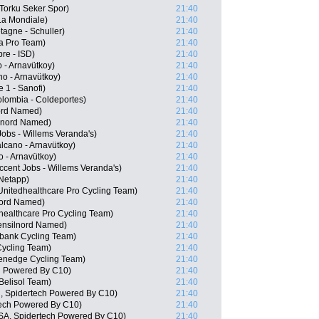
Torku Seker Spor)
21:40
a Mondiale)
21:40
agne - Schuller)
21:40
na Pro Team)
21:40
re - ISD)
21:40
 - Arnavütkoy)
21:40
o - Arnavütkoy)
21:40
e 1 - Sanofi)
21:40
lombia - Coldeportes)
21:40
nord Named)
21:40
ilnord Named)
21:40
obs - Willems Veranda's)
21:40
cano - Arnavütkoy)
21:40
 - Arnavütkoy)
21:40
ccent Jobs - Willems Veranda's)
21:40
Netapp)
21:40
nitedhealthcare Pro Cycling Team)
21:40
nord Named)
21:40
ealthcare Pro Cycling Team)
21:40
tensilnord Named)
21:40
bank Cycling Team)
21:40
Cycling Team)
21:40
enedge Cycling Team)
21:40
h Powered By C10)
21:40
Belisol Team)
21:40
 Spidertech Powered By C10)
21:40
rtech Powered By C10)
21:40
USA, Spidertech Powered By C10)
21:40