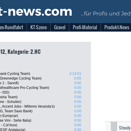
en-Rundfahrt
KT-Szene
Gravel
Profi-Material
Produkt-News
12, Kategorie: 2.HC
ank Cycling Team)
3:14:01
 Greenedge Cycling Team)
0:00
 1 - Sanofi)
0:00
dhealthcare Pro Cycling Team)
0:00
- ISD)
0:00
tusha Team)
0:00
ne - Schuller)
0:00
 Accent Jobs - Willems Veranda's)
0:00
G, Team Saxo Bank)
0:00
m Europcar)
0:00
 Vini - Selle Italia)
0:00
- Csf Inox)
0:00
Steady
(ESP, Andalucia)
0:00