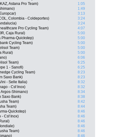
KAZ, Astana Pro Team)
1:05
-Shimano)
1:49
Europcar)
3:13
(COL, Colombia - Coldeportes)
3:24
Andalucia)
3:24
healthcare Pro Cycling Team)
4:07
R, Caja Rural)
5:00
a Pharma-Quickstep)
5:00
bank Cycling Team)
5:00
elisol Team)
5:00
a Rural)
5:00
ano)
6:06
elisol Team)
6:25
pe 1 - Sanofi)
6:25
nedge Cycling Team)
8:23
m Saxo Bank)
8:23
ni - Selle Italia)
8:32
ago - Csf Inox)
8:32
 Argos-Shimano)
8:34
m Saxo Bank)
8:38
tusha Team)
8:42
usha Team)
8:44
arma-Quickstep)
8:46
 - Csf Inox)
8:46
Rural)
8:46
Mondiale)
8:46
tusha Team)
8:46
himano)
8:46