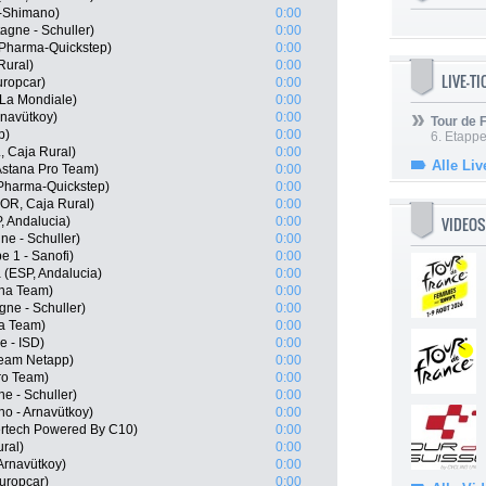
s-Shimano)
0:00
agne - Schuller)
0:00
Pharma-Quickstep)
0:00
Rural)
0:00
LIVE-T
uropcar)
0:00
La Mondiale)
0:00
rnavütkoy)
0:00
Tour de
p)
0:00
6. Etapp
, Caja Rural)
0:00
Alle Liv
Astana Pro Team)
0:00
Pharma-Quickstep)
0:00
POR, Caja Rural)
0:00
VIDEOS
, Andalucia)
0:00
ne - Schuller)
0:00
e 1 - Sanofi)
0:00
 (ESP, Andalucia)
0:00
sha Team)
0:00
gne - Schuller)
0:00
a Team)
0:00
 - ISD)
0:00
Team Netapp)
0:00
ro Team)
0:00
ne - Schuller)
0:00
o - Arnavütkoy)
0:00
ertech Powered By C10)
0:00
ral)
0:00
 Arnavütkoy)
0:00
uropcar)
0:00