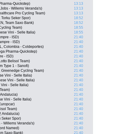
 Pharma-Quickstep)
13:13
Jobs - Willems Veranda's)
13:13
ealthcare Pro Cycling Team)
13:13
 Torku Seker Spor)
18:52
EN, Team Saxo Bank)
18:52
ycling Team)
18:55
se Vini - Selle Italia)
18:55
ampre - ISD)
21:40
ampre - ISD)
21:40
L, Colombia - Coldeportes)
21:40
ega Pharma-Quickstep)
21:40
e - ISD)
21:40
otto Belisol Team)
21:40
m Type 1 - Sanofi)
21:40
S, Greenedge Cycling Team)
21:40
e Vini - Selle Italia)
21:40
se Vini - Selle Italia)
21:40
ini - Selle Italia)
21:40
 Team)
21:40
Andalucia)
21:40
 Vini - Selle Italia)
21:40
Europcar)
21:40
lisol Team)
21:40
, Andalucia)
21:40
u Seker Spor)
21:40
 - Willems Veranda's)
21:40
lnord Named)
21:40
am Saxo Bank)
21:40