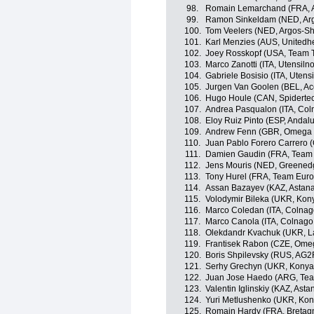
98.
Romain Lemarchand (FRA, 
99.
Ramon Sinkeldam (NED, Ar
100.
Tom Veelers (NED, Argos-S
101.
Karl Menzies (AUS, Unitedh
102.
Joey Rosskopf (USA, Team T
103.
Marco Zanotti (ITA, Utensil
104.
Gabriele Bosisio (ITA, Uten
105.
Jurgen Van Goolen (BEL, Acc
106.
Hugo Houle (CAN, Spiderte
107.
Andrea Pasqualon (ITA, Coln
108.
Eloy Ruiz Pinto (ESP, Andalu
109.
Andrew Fenn (GBR, Omega 
110.
Juan Pablo Forero Carrero 
111.
Damien Gaudin (FRA, Team 
112.
Jens Mouris (NED, Greened
113.
Tony Hurel (FRA, Team Euro
114.
Assan Bazayev (KAZ, Astan
115.
Volodymir Bileka (UKR, Kon
116.
Marco Coledan (ITA, Colnago
117.
Marco Canola (ITA, Colnago 
118.
Olekdandr Kvachuk (UKR, L
119.
Frantisek Rabon (CZE, Ome
120.
Boris Shpilevsky (RUS, AG2
121.
Serhy Grechyn (UKR, Konya 
122.
Juan Jose Haedo (ARG, Te
123.
Valentin Iglinskiy (KAZ, Ast
124.
Yuri Metlushenko (UKR, Kon
125.
Romain Hardy (FRA, Bretagn