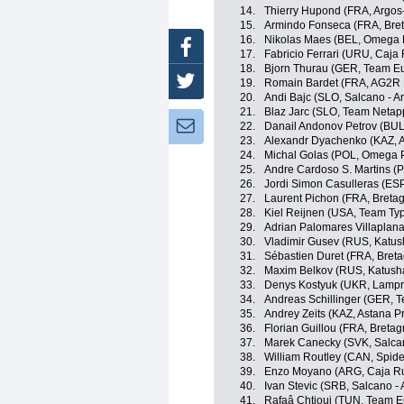
14.
Thierry Hupond (FRA, Argo
15.
Armindo Fonseca (FRA, Bret
16.
Nikolas Maes (BEL, Omega 
Facebook
17.
Fabricio Ferrari (URU, Caja 
18.
Bjorn Thurau (GER, Team E
Twitter
19.
Romain Bardet (FRA, AG2R 
20.
Andi Bajc (SLO, Salcano - A
21.
Blaz Jarc (SLO, Team Netap
Newsletter:
22.
Danail Andonov Petrov (BUL
23.
Alexandr Dyachenko (KAZ, 
24.
Michal Golas (POL, Omega 
25.
Andre Cardoso S. Martins (
26.
Jordi Simon Casulleras (ESP
27.
Laurent Pichon (FRA, Bretag
28.
Kiel Reijnen (USA, Team Typ
29.
Adrian Palomares Villaplana
30.
Vladimir Gusev (RUS, Katu
31.
Sébastien Duret (FRA, Breta
32.
Maxim Belkov (RUS, Katush
33.
Denys Kostyuk (UKR, Lampre
34.
Andreas Schillinger (GER, 
35.
Andrey Zeits (KAZ, Astana P
36.
Florian Guillou (FRA, Bretag
37.
Marek Canecky (SVK, Salcan
38.
William Routley (CAN, Spid
39.
Enzo Moyano (ARG, Caja Ru
40.
Ivan Stevic (SRB, Salcano -
41.
Rafaâ Chtioui (TUN, Team E