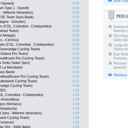
Alle Vi
rd Named)
0:00
m Type 1 - Sanofi)
0:00
 - Willems Veranda's)
0:00
PROFI
ESP, Team Saxo Bank)
0:00
tagne - Schuller)
0:00
o (COL, Colombia - Coldeportes)
0:00
Radsport 
lisol Team)
0:00
Rennen 
m Netapp)
0:00
FDJ-Plan
o - Csf Inox)
0:00
Gerys Be
alo (COL, Colombia - Coldeportes)
0:00
Longo Bor
 Greenedge Cycling Team)
0:00
“Gebe ein
 Astana Pro Team)
0:00
Das Straf
healthcare Pro Cycling Team)
0:00
Femmes /
a Torku Seker Spor)
0:00
Reusser: 
R La Mondiale)
0:00
gewinnt“
axo Bank)
0:16
Weitere
edhealthcare Pro Cycling Team)
0:30
abobank Cycling Team)
0:31
nedge Cycling Team)
0:38
ISD)
1:05
OL, Colombia - Coldeportes)
1:05
 Arnavütkoy)
1:05
rgos-Shimano)
1:05
 Andalucia)
1:05
t Jobs - Willems Veranda's)
1:05
ank Cycling Team)
1:05
Europcar)
1:05
 Vini - Selle Italia)
1:05