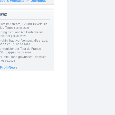
deos & Podcasts im Überblick
-NEWS
live im Stream, TV und Ticker: Die
des Tages
| 06.08.2026
 ging nicht auf: Am Ende waren
ine leer
| 06.08.2026
ghini haut vor Ventoux alles raus:
en Sch...“
| 06.08.2026
enregister der Tour de France
 6. Etappe
| 06.08.2026
“Hätte Liane gewünscht, dass sie
| 06.08.2026
 Profi-News