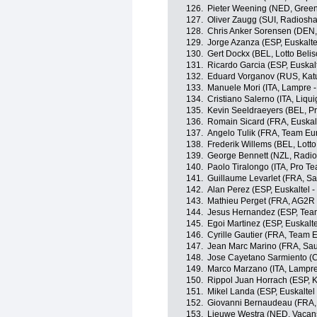
126.
Pieter Weening (NED, Gree
127.
Oliver Zaugg (SUI, Radiosh
128.
Chris Anker Sorensen (DEN
129.
Jorge Azanza (ESP, Euskalte
130.
Gert Dockx (BEL, Lotto Beli
131.
Ricardo Garcia (ESP, Euskalt
132.
Eduard Vorganov (RUS, Kat
133.
Manuele Mori (ITA, Lampre -
134.
Cristiano Salerno (ITA, Liq
135.
Kevin Seeldraeyers (BEL, P
136.
Romain Sicard (FRA, Euskalt
137.
Angelo Tulik (FRA, Team Eu
138.
Frederik Willems (BEL, Lotto
139.
George Bennett (NZL, Radi
140.
Paolo Tiralongo (ITA, Pro T
141.
Guillaume Levarlet (FRA, Sa
142.
Alan Perez (ESP, Euskaltel -
143.
Mathieu Perget (FRA, AG2R
144.
Jesus Hernandez (ESP, Tea
145.
Egoi Martinez (ESP, Euskalte
146.
Cyrille Gautier (FRA, Team 
147.
Jean Marc Marino (FRA, Sau
148.
Jose Cayetano Sarmiento (
149.
Marco Marzano (ITA, Lampre
150.
Rippol Juan Horrach (ESP, 
151.
Mikel Landa (ESP, Euskaltel 
152.
Giovanni Bernaudeau (FRA,
153.
Lieuwe Westra (NED, Vacan