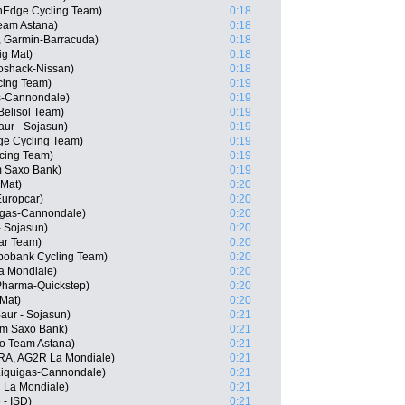
nEdge Cycling Team)
0:18
Team Astana)
0:18
, Garmin-Barracuda)
0:18
ig Mat)
0:18
oshack-Nissan)
0:18
cing Team)
0:19
as-Cannondale)
0:19
Belisol Team)
0:19
aur - Sojasun)
0:19
ge Cycling Team)
0:19
cing Team)
0:19
m Saxo Bank)
0:19
 Mat)
0:20
Europcar)
0:20
igas-Cannondale)
0:20
- Sojasun)
0:20
ar Team)
0:20
bobank Cycling Team)
0:20
La Mondiale)
0:20
Pharma-Quickstep)
0:20
 Mat)
0:20
aur - Sojasun)
0:21
am Saxo Bank)
0:21
o Team Astana)
0:21
FRA, AG2R La Mondiale)
0:21
 Liquigas-Cannondale)
0:21
R La Mondiale)
0:21
 - ISD)
0:21