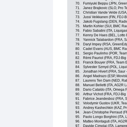
70.
Fumiyuki Beppu (JPN, Gree
71.
Janez Brajkovic (SLO, Pro 
72.
Christian Vande Velde (USA
73.
Jussi Veikkanen (FIN, FDJ-B
74.
Jakob Fugslang (DEN, Radi
75.
Martin Kohler (SUI, BMC Ra
76.
Fabio Sabatini (ITA, Liquig
77.
Kenny De Haes (BEL, Lotto 
78.
Yannick Talabardon (FRA, S
79.
Daryl Impey (RSA, GreenEd
80.
Cadel Evans (AUS, BMC Ra
81.
Sergio Paulinho (POR, Tea
82.
Rémi Pauriol (FRA, FDJ-Big
83.
Franck Bouyer (FRA, Team 
84.
Sylvester Szmyd (POL, Liqu
85.
Jonathan Hivert (FRA, Saur 
86.
Angel Madrazo (ESP, Movist
87.
Laurens Ten Dam (NED, Ra
88.
Manuel Belletti (ITA, AG2R 
89.
Dario Cataldo (ITA, Omega 
90.
Arthur Vichot (FRA, FDJ-Big
91.
Fabrice Jeandesboz (FRA, S
92.
Volodymir Gustov (UKR, Te
93.
Andrey Kashechkin (KAZ, Pr
94.
Jean-Christophe Perraud (
95.
Paolo Longo Borghini (ITA,
96.
Matteo Montaguti (ITA, AG2
97.
Davide Cimolai (ITA, Lampre