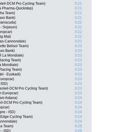
oleil-DCM Pro Cycling Team)
0:21
a Pharma-Quickstep)
0:21
sha Team)
0:21
axo Bank)
0:21
Barracuda)
0:22
- Sojasun)
0:22
ropcar)
0:22
ig Mat)
0:22
igas-Cannondale)
0:22
tto Belisol Team)
0:23
axo Bank)
0:23
R La Mondiale)
0:23
Racing Team)
0:23
a Mondiale)
0:23
Racing Team)
0:23
el - Euskadi)
0:23
Europcar)
0:23
 ISD)
0:23
soleil-DCM Pro Cycling Team)
0:23
m Europcar)
0:23
am Astana)
0:24
eil-DCM Pro Cycling Team)
0:24
opcar)
0:24
pre - ISD)
0:24
nEdge Cycling Team)
0:24
Cannondale)
0:24
ha Team)
0:25
 - ISD)
0:25