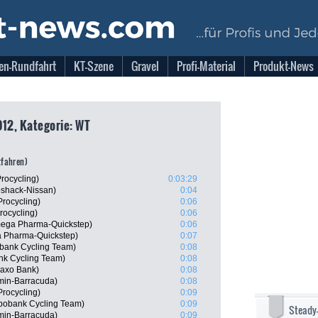
en-Rundfahrt
KT-Szene
Gravel
Profi-Material
Produkt-News
012, Kategorie: WT
tfahren)
rocycling)
0:03:29
oshack-Nissan)
0:04
rocycling)
0:06
rocycling)
0:06
mega Pharma-Quickstep)
0:06
a Pharma-Quickstep)
0:07
bank Cycling Team)
0:08
nk Cycling Team)
0:08
Saxo Bank)
0:08
min-Barracuda)
0:08
rocycling)
0:09
bobank Cycling Team)
0:09
Steady
min-Barracuda)
0:09