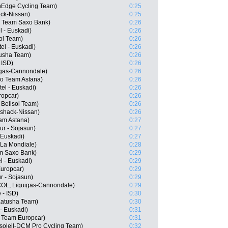
nEdge Cycling Team)
0:25
ack-Nissan)
0:25
, Team Saxo Bank)
0:26
l - Euskadi)
0:26
sol Team)
0:26
el - Euskadi)
0:26
usha Team)
0:26
 ISD)
0:26
uigas-Cannondale)
0:26
ro Team Astana)
0:26
el - Euskadi)
0:26
ropcar)
0:26
 Belisol Team)
0:26
oshack-Nissan)
0:26
eam Astana)
0:27
ur - Sojasun)
0:27
 Euskadi)
0:27
 La Mondiale)
0:28
m Saxo Bank)
0:29
l - Euskadi)
0:29
Europcar)
0:29
r - Sojasun)
0:29
COL, Liquigas-Cannondale)
0:29
 - ISD)
0:30
Katusha Team)
0:30
- Euskadi)
0:31
 Team Europcar)
0:31
soleil-DCM Pro Cycling Team)
0:32