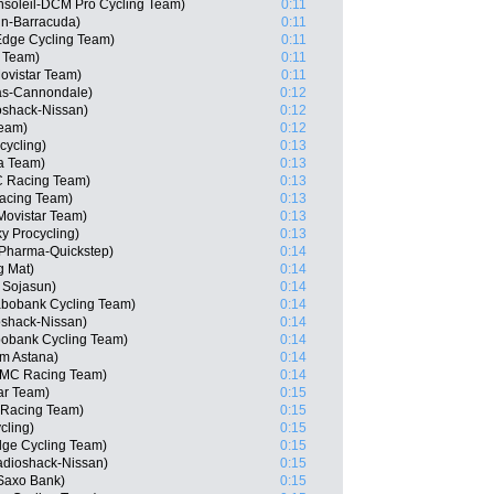
nsoleil-DCM Pro Cycling Team)
0:11
in-Barracuda)
0:11
dge Cycling Team)
0:11
a Team)
0:11
ovistar Team)
0:11
gas-Cannondale)
0:12
shack-Nissan)
0:12
Team)
0:12
cycling)
0:13
ha Team)
0:13
C Racing Team)
0:13
Racing Team)
0:13
Movistar Team)
0:13
ky Procycling)
0:13
Pharma-Quickstep)
0:14
g Mat)
0:14
 Sojasun)
0:14
abobank Cycling Team)
0:14
oshack-Nissan)
0:14
bobank Cycling Team)
0:14
am Astana)
0:14
BMC Racing Team)
0:14
tar Team)
0:15
 Racing Team)
0:15
cling)
0:15
dge Cycling Team)
0:15
dioshack-Nissan)
0:15
Saxo Bank)
0:15