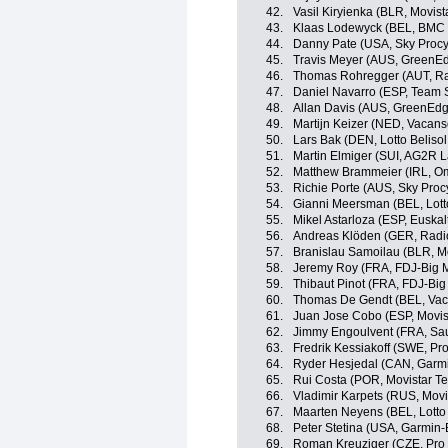
42.
Vasil Kiryienka (BLR, Movis
43.
Klaas Lodewyck (BEL, BMC
44.
Danny Pate (USA, Sky Procy
45.
Travis Meyer (AUS, GreenE
46.
Thomas Rohregger (AUT, Ra
47.
Daniel Navarro (ESP, Team 
48.
Allan Davis (AUS, GreenEdg
49.
Martijn Keizer (NED, Vacan
50.
Lars Bak (DEN, Lotto Beliso
51.
Martin Elmiger (SUI, AG2R 
52.
Matthew Brammeier (IRL, O
53.
Richie Porte (AUS, Sky Proc
54.
Gianni Meersman (BEL, Lott
55.
Mikel Astarloza (ESP, Euskal
56.
Andreas Klöden (GER, Radi
57.
Branislau Samoilau (BLR, M
58.
Jeremy Roy (FRA, FDJ-Big 
59.
Thibaut Pinot (FRA, FDJ-Big
60.
Thomas De Gendt (BEL, Vac
61.
Juan Jose Cobo (ESP, Movis
62.
Jimmy Engoulvent (FRA, Sau
63.
Fredrik Kessiakoff (SWE, Pr
64.
Ryder Hesjedal (CAN, Garm
65.
Rui Costa (POR, Movistar T
66.
Vladimir Karpets (RUS, Movi
67.
Maarten Neyens (BEL, Lotto
68.
Peter Stetina (USA, Garmin
69.
Roman Kreuziger (CZE, Pro