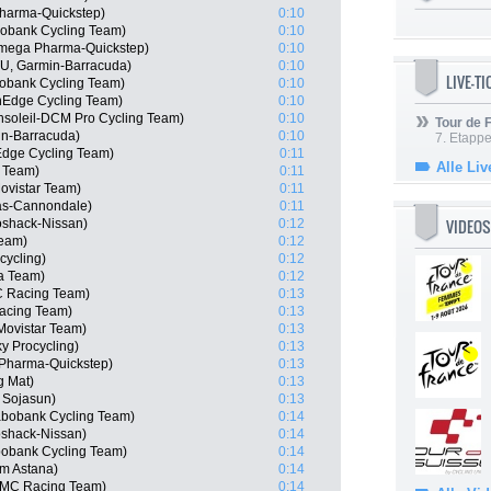
Pharma-Quickstep)
0:10
obank Cycling Team)
0:10
Omega Pharma-Quickstep)
0:10
U, Garmin-Barracuda)
0:10
LIVE-T
obank Cycling Team)
0:10
nEdge Cycling Team)
0:10
nsoleil-DCM Pro Cycling Team)
0:10
Tour de
in-Barracuda)
0:10
7. Etappe
dge Cycling Team)
0:11
Alle Liv
a Team)
0:11
ovistar Team)
0:11
gas-Cannondale)
0:11
VIDEOS
shack-Nissan)
0:12
Team)
0:12
cycling)
0:12
ha Team)
0:12
C Racing Team)
0:13
Racing Team)
0:13
Movistar Team)
0:13
ky Procycling)
0:13
Pharma-Quickstep)
0:13
g Mat)
0:13
 Sojasun)
0:13
abobank Cycling Team)
0:14
oshack-Nissan)
0:14
bobank Cycling Team)
0:14
am Astana)
0:14
BMC Racing Team)
0:14