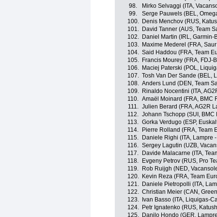
98.
Mirko Selvaggi (ITA, Vacans
99.
Serge Pauwels (BEL, Omeg
100.
Denis Menchov (RUS, Katu
101.
David Tanner (AUS, Team S
102.
Daniel Martin (IRL, Garmin-
103.
Maxime Mederel (FRA, Saur 
104.
Said Haddou (FRA, Team Eu
105.
Francis Mourey (FRA, FDJ-B
106.
Maciej Paterski (POL, Liqu
107.
Tosh Van Der Sande (BEL, Lo
108.
Anders Lund (DEN, Team S
109.
Rinaldo Nocentini (ITA, AG2
110.
Amaël Moinard (FRA, BMC 
111.
Julien Berard (FRA, AG2R L
112.
Johann Tschopp (SUI, BMC 
113.
Gorka Verdugo (ESP, Euskalt
114.
Pierre Rolland (FRA, Team 
115.
Daniele Righi (ITA, Lampre -
116.
Sergey Lagutin (UZB, Vacan
117.
Davide Malacarne (ITA, Tea
118.
Evgeny Petrov (RUS, Pro Te
119.
Rob Ruijgh (NED, Vacansol
120.
Kevin Reza (FRA, Team Eur
121.
Daniele Pietropolli (ITA, Lam
122.
Christian Meier (CAN, Gree
123.
Ivan Basso (ITA, Liquigas-
124.
Petr Ignatenko (RUS, Katus
125.
Danilo Hondo (GER, Lampre