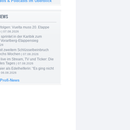
deos & Podcasts im Überblick
-NEWS
folgen: Vuelta muss 20. Etappe
n
| 07.08.2026
 sprintet in der Karibik zum
 Vorarlberg-Etappensieg
026
mit zweitem Schlüsselbeinbruch
echs Wochen
| 07.08.2026
live im Stream, TV und Ticker: Die
des Tages
| 07.08.2026
er als Edelhelferin: “Es ging nicht
 06.08.2026
 Profi-News