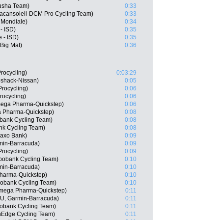
tusha Team)
0:33
acansoleil-DCM Pro Cycling Team)
0:33
 Mondiale)
0:34
- ISD)
0:35
 - ISD)
0:35
Big Mat)
0:36
rocycling)
0:03:29
oshack-Nissan)
0:05
rocycling)
0:06
rocycling)
0:06
mega Pharma-Quickstep)
0:06
a Pharma-Quickstep)
0:08
bank Cycling Team)
0:08
nk Cycling Team)
0:08
Saxo Bank)
0:09
min-Barracuda)
0:09
rocycling)
0:09
bobank Cycling Team)
0:10
min-Barracuda)
0:10
Pharma-Quickstep)
0:10
obank Cycling Team)
0:10
Omega Pharma-Quickstep)
0:11
U, Garmin-Barracuda)
0:11
obank Cycling Team)
0:11
nEdge Cycling Team)
0:11