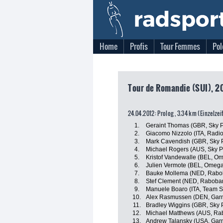
Home
Profis
Tour Femmes
Pol
Tour de Romandie (SUI), 2
24.04.2012: Prolog , 3.34 km (Einzelzei
1.
Geraint Thomas (GBR, Sky P
2.
Giacomo Nizzolo (ITA, Radi
3.
Mark Cavendish (GBR, Sky P
4.
Michael Rogers (AUS, Sky P
5.
Kristof Vandewalle (BEL, O
6.
Julien Vermote (BEL, Omeg
7.
Bauke Mollema (NED, Rabo
8.
Stef Clement (NED, Raboba
9.
Manuele Boaro (ITA, Team 
10.
Alex Rasmussen (DEN, Gar
11.
Bradley Wiggins (GBR, Sky P
12.
Michael Matthews (AUS, Ra
13.
Andrew Talansky (USA, Gar