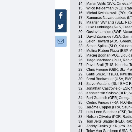
14.
Martin Velits (SVK, Omega 
15.
Wilco Kelderman (NED, Rab
16.
Michal Kwiatkowski (POL, 
Facebook
17.
Ramunas Navardauskas (LT
18.
Maarten Wynants (BEL, Rab
Twitter
19.
Luke Durbridge (AUS, Gree
20.
Gustav Larsson (SWE, Vaca
21.
David Zabriskie (USA, Garm
Newsletter:
22.
Leigh Howard (AUS, GreenE
23.
Simon Spilak (SLO, Katush
24.
Molina Ruben Plaza (ESP, M
25.
Maciej Bodnar (POL, Liqui
26.
Tiago Machado (POR, Radio
27.
Pavel Brutt (RUS, Katusha 
28.
Chris Froome (GBR, Sky Pro
29.
Gatis Smukulis (LAT, Katus
30.
Brent Bookwalter (USA, BM
31.
Steve Morabito (SUI, BMC 
32.
Jonathan Castroviejo (ESP, 
33.
Kanstantsin Sivtsov (BLR, S
34.
Bert Grabsch (GER, Omega 
35.
Cedric Pineau (FRA, FDJ-Bi
36.
Jerôme Coppel (FRA, Saur -
37.
Luis Leon Sanchez (ESP, R
38.
Nelson Oliveira (POR, Radi
39.
Tom Jelte Slagter (NED, Ra
40.
Andriy Grivko (UKR, Pro Te
41.
Tejay Van Garderen (USA, 