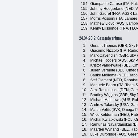
154.
Giampaolo Caruso (ITA, Ka
155.
Johnny Hoogerland (NED, V
156.
John Gadret (FRA, AG2R La
157.
Morris Possoni (ITA, Lampre 
158.
Matthew Lloyd (AUS, Lampre
159.
Kenny Elissonde (FRA, FDJ-
24.04.2012: Gesamtwertung
1.
Geraint Thomas (GBR, Sky P
2.
Giacomo Nizzolo (ITA, Radi
3.
Mark Cavendish (GBR, Sky P
4.
Michael Rogers (AUS, Sky P
5.
Kristof Vandewalle (BEL, O
6.
Julien Vermote (BEL, Omeg
7.
Bauke Mollema (NED, Rabo
8.
Stef Clement (NED, Raboba
9.
Manuele Boaro (ITA, Team 
10.
Alex Rasmussen (DEN, Gar
11.
Bradley Wiggins (GBR, Sky P
12.
Michael Matthews (AUS, Ra
13.
Andrew Talansky (USA, Gar
14.
Martin Velits (SVK, Omega 
15.
Wilco Kelderman (NED, Rab
16.
Michal Kwiatkowski (POL, 
17.
Ramunas Navardauskas (LT
18.
Maarten Wynants (BEL, Rab
19.
Luke Durbridge (AUS, Gree