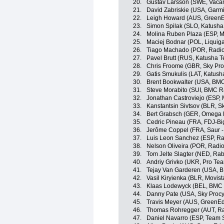
20.
Gustav Larsson (SWE, Vaca
21.
David Zabriskie (USA, Garm
22.
Leigh Howard (AUS, GreenE
23.
Simon Spilak (SLO, Katush
24.
Molina Ruben Plaza (ESP, M
25.
Maciej Bodnar (POL, Liqui
26.
Tiago Machado (POR, Radio
27.
Pavel Brutt (RUS, Katusha 
28.
Chris Froome (GBR, Sky Pro
29.
Gatis Smukulis (LAT, Katus
30.
Brent Bookwalter (USA, BM
31.
Steve Morabito (SUI, BMC 
32.
Jonathan Castroviejo (ESP, 
33.
Kanstantsin Sivtsov (BLR, S
34.
Bert Grabsch (GER, Omega 
35.
Cedric Pineau (FRA, FDJ-Bi
36.
Jerôme Coppel (FRA, Saur -
37.
Luis Leon Sanchez (ESP, R
38.
Nelson Oliveira (POR, Radi
39.
Tom Jelte Slagter (NED, Ra
40.
Andriy Grivko (UKR, Pro Te
41.
Tejay Van Garderen (USA, 
42.
Vasil Kiryienka (BLR, Movis
43.
Klaas Lodewyck (BEL, BMC
44.
Danny Pate (USA, Sky Procy
45.
Travis Meyer (AUS, GreenE
46.
Thomas Rohregger (AUT, Ra
47.
Daniel Navarro (ESP, Team 