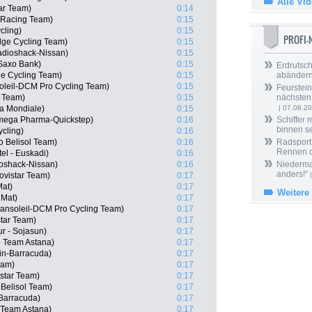
Alle Vi
tar Team)
0:14
 Racing Team)
0:15
cling)
0:15
PROFI
dge Cycling Team)
0:15
dioshack-Nissan)
0:15
Saxo Bank)
0:15
Erdrutsch
e Cycling Team)
0:15
abänder
soleil-DCM Pro Cycling Team)
0:15
Feurstein
l Team)
0:15
nächsten
La Mondiale)
0:15
| 07.08.2
mega Pharma-Quickstep)
0:16
Schiffer 
binnen s
ycling)
0:16
o Belisol Team)
0:16
Radsport 
Rennen 
tel - Euskadi)
0:16
oshack-Nissan)
0:16
Niedermai
anders!“
ovistar Team)
0:17
|
Mat)
0:17
Weitere
 Mat)
0:17
ansoleil-DCM Pro Cycling Team)
0:17
tar Team)
0:17
r - Sojasun)
0:17
o Team Astana)
0:17
in-Barracuda)
0:17
eam)
0:17
star Team)
0:17
 Belisol Team)
0:17
-Barracuda)
0:17
 Team Astana)
0:17