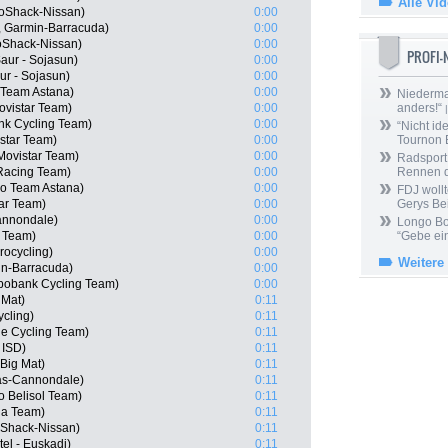
Alle Vi
oShack-Nissan)
0:00
, Garmin-Barracuda)
0:00
oShack-Nissan)
0:00
PROFI
aur - Sojasun)
0:00
ur - Sojasun)
0:00
 Team Astana)
0:00
Niedermai
ovistar Team)
0:00
anders!“
|
nk Cycling Team)
0:00
“Nicht ide
star Team)
0:00
Tournon 
Movistar Team)
0:00
Radsport 
Racing Team)
0:00
Rennen 
ro Team Astana)
0:00
FDJ wollt
ar Team)
0:00
Gerys Be
Cannondale)
0:00
Longo Bor
a Team)
0:00
“Gebe ein
rocycling)
0:00
Weitere
in-Barracuda)
0:00
bobank Cycling Team)
0:00
 Mat)
0:11
ycling)
0:11
e Cycling Team)
0:11
 ISD)
0:11
Big Mat)
0:11
gas-Cannondale)
0:11
o Belisol Team)
0:11
ha Team)
0:11
oShack-Nissan)
0:11
el - Euskadi)
0:11