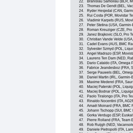
22.
Branislau Samoilau (BLR, M
23.
Thomas De Gendt (BEL, Vac
24.
Ryder Hesjedal (CAN, Garm
25.
Rui Costa (POR, Movistar T
26.
Vladimir Karpets (RUS, Movi
27.
Peter Stetina (USA, Garmin
28.
Roman Kreuziger (CZE, Pro
29.
Janez Brajkovic (SLO, Pro 
30.
Christian Vande Velde (USA
31.
Cadel Evans (AUS, BMC Ra
32.
Sylvester Szmyd (POL, Liqu
33.
Angel Madrazo (ESP, Movist
34.
Laurens Ten Dam (NED, Ra
35.
Dario Cataldo (ITA, Omega 
36.
Fabrice Jeandesboz (FRA, S
37.
Serge Pauwels (BEL, Omeg
38.
Daniel Martin (IRL, Garmin-
39.
Maxime Mederel (FRA, Saur 
40.
Maciej Paterski (POL, Liqu
41.
Maciej Bodnar (POL, Liqui
42.
Paolo Tiralongo (ITA, Pro T
43.
Rinaldo Nocentini (ITA, AG2
44.
Amaël Moinard (FRA, BMC 
45.
Johann Tschopp (SUI, BMC 
46.
Gorka Verdugo (ESP, Euskalt
47.
Pierre Rolland (FRA, Team 
48.
Rob Ruijgh (NED, Vacansol
49.
Daniele Pietropolli (ITA, Lam