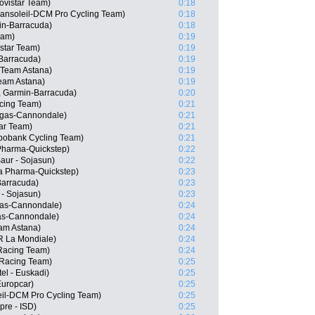
ovistar Team)
0:18
ansoleil-DCM Pro Cycling Team)
0:18
in-Barracuda)
0:18
eam)
0:19
star Team)
0:19
-Barracuda)
0:19
 Team Astana)
0:19
Team Astana)
0:19
, Garmin-Barracuda)
0:20
cing Team)
0:21
igas-Cannondale)
0:21
ar Team)
0:21
bobank Cycling Team)
0:21
Pharma-Quickstep)
0:22
aur - Sojasun)
0:22
a Pharma-Quickstep)
0:23
Barracuda)
0:23
- Sojasun)
0:23
igas-Cannondale)
0:24
gas-Cannondale)
0:24
eam Astana)
0:24
R La Mondiale)
0:24
Racing Team)
0:24
Racing Team)
0:25
el - Euskadi)
0:25
Europcar)
0:25
eil-DCM Pro Cycling Team)
0:25
pre - ISD)
0:25