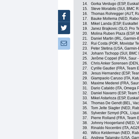
14.
Gorka Verdugo (ESP, Euskalt
15.
Steve Morabito (SUI, BMC 
16.
Thomas Rohregger (AUT, R
Facebook
17.
Bauke Mollema (NED, Rabo
18.
Mikel Landa (ESP, Euskaltel 
Twitter
19.
Janez Brajkovic (SLO, Pro 
20.
Molina Ruben Plaza (ESP, M
21.
Daniel Martin (IRL, Garmin-
Newsletter:
22.
Rui Costa (POR, Movistar T
23.
Peter Stetina (USA, Garmin
24.
Johann Tschopp (SUI, BMC 
25.
Jerôme Coppel (FRA, Saur -
26.
Chris Anker Sorensen (DEN
27.
Cyrille Gautier (FRA, Team 
28.
Jesus Hernandez (ESP, Tea
29.
Giampaolo Caruso (ITA, Ka
30.
Maxime Mederel (FRA, Saur 
31.
Dario Cataldo (ITA, Omega 
32.
Daniel Navarro (ESP, Team 
33.
Mikel Astarloza (ESP, Euskal
34.
Thomas De Gendt (BEL, Vac
35.
Tom Jelte Slagter (NED, Ra
36.
Sylvester Szmyd (POL, Liqu
37.
Pierre Rolland (FRA, Team 
38.
Johnny Hoogerland (NED, V
39.
Rinaldo Nocentini (ITA, AG2
40.
Wilco Kelderman (NED, Rab
41.
Andrew Talansky (USA, Gar