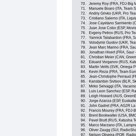
70.
Jeremy Roy (FRA, FDJ-Big 
71.
Manuele Boaro (ITA, Team 
72.
Andriy Grivko (UKR, Pro Te
73.
Cristiano Salerno (ITA, Liq
74.
Jose Cayetano Sarmiento (
75.
Juan Jose Cobo (ESP, Movis
76.
Evgeny Petrov (RUS, Pro Te
77.
Yannick Talabardon (FRA, S
78.
Volodymir Gustov (UKR, Te
79.
Jean Marc Marino (FRA, Sau
80.
Jonathan Hivert (FRA, Saur 
81.
Christian Meier (CAN, Gree
82.
Eduard Vorganov (RUS, Kat
83.
Martin Velits (SVK, Omega 
84.
Kevin Reza (FRA, Team Eur
85.
Jean-Christophe Perraud (
86.
Kanstantsin Sivtsov (BLR, S
87.
Mirko Selvaggi (ITA, Vacans
88.
Luis Leon Sanchez (ESP, R
89.
Leigh Howard (AUS, GreenE
90.
Jorge Azanza (ESP, Euskalte
91.
John Gadret (FRA, AG2R La
92.
Francis Mourey (FRA, FDJ-B
93.
Brent Bookwalter (USA, BM
94.
Pavel Brutt (RUS, Katusha 
95.
Marco Marzano (ITA, Lampre
96.
Oliver Zaugg (SUI, RadioSh
97.
Nelson Oliveira (POR, Radi