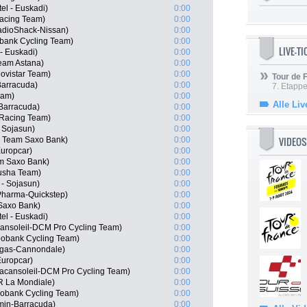
el - Euskadi)
0:00
Racing Team)
0:00
adioShack-Nissan)
0:00
bank Cycling Team)
0:00
LIVE-T
- Euskadi)
0:00
Team Astana)
0:00
ovistar Team)
0:00
Tour de
Barracuda)
0:00
7. Etappe
eam)
0:00
Alle Liv
-Barracuda)
0:00
Racing Team)
0:00
 Sojasun)
0:00
VIDEOS
, Team Saxo Bank)
0:00
Europcar)
0:00
m Saxo Bank)
0:00
tusha Team)
0:00
- Sojasun)
0:00
Pharma-Quickstep)
0:00
Saxo Bank)
0:00
tel - Euskadi)
0:00
ansoleil-DCM Pro Cycling Team)
0:00
bobank Cycling Team)
0:00
igas-Cannondale)
0:00
Europcar)
0:00
acansoleil-DCM Pro Cycling Team)
0:00
R La Mondiale)
0:00
obank Cycling Team)
0:00
min-Barracuda)
0:00