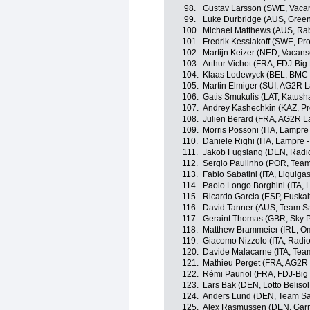
98.
Gustav Larsson (SWE, Vaca
99.
Luke Durbridge (AUS, Gree
100.
Michael Matthews (AUS, Ra
101.
Fredrik Kessiakoff (SWE, Pr
102.
Martijn Keizer (NED, Vacan
103.
Arthur Vichot (FRA, FDJ-Big
104.
Klaas Lodewyck (BEL, BMC
105.
Martin Elmiger (SUI, AG2R 
106.
Gatis Smukulis (LAT, Katus
107.
Andrey Kashechkin (KAZ, Pr
108.
Julien Berard (FRA, AG2R L
109.
Morris Possoni (ITA, Lampre 
110.
Daniele Righi (ITA, Lampre -
111.
Jakob Fugslang (DEN, Radi
112.
Sergio Paulinho (POR, Tea
113.
Fabio Sabatini (ITA, Liquig
114.
Paolo Longo Borghini (ITA,
115.
Ricardo Garcia (ESP, Euskalt
116.
David Tanner (AUS, Team S
117.
Geraint Thomas (GBR, Sky P
118.
Matthew Brammeier (IRL, O
119.
Giacomo Nizzolo (ITA, Radi
120.
Davide Malacarne (ITA, Tea
121.
Mathieu Perget (FRA, AG2R
122.
Rémi Pauriol (FRA, FDJ-Big
123.
Lars Bak (DEN, Lotto Beliso
124.
Anders Lund (DEN, Team S
125.
Alex Rasmussen (DEN, Gar