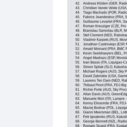
42.
Andreas Klöden (GER, Radi
43.
Christian Vande Velde (USA
44.
Tiago Machado (POR, Radi
45.
Fabrice Jeandesboz (FRA, S
46.
Guillaume Levarlet (FRA, Sa
47.
Roman Kreuziger (CZE, Pro
48.
Branislau Samoilau (BLR, M
49.
Stef Clement (NED, Raboba
50.
Vladimir Karpets (RUS, Movi
51.
Jonathan Castroviejo (ESP, 
52.
Amaël Moinard (FRA, BMC 
53.
Kevin Seeldraeyers (BEL, P
54.
Angel Madrazo (ESP, Movist
55.
Ivan Basso (ITA, Liquigas-
56.
Simon Spilak (SLO, Katush
57.
Michael Rogers (AUS, Sky P
58.
David Zabriskie (USA, Garm
59.
Laurens Ten Dam (NED, Ra
60.
Thibaut Pinot (FRA, FDJ-Big
61.
Richie Porte (AUS, Sky Proc
62.
Allan Davis (AUS, GreenEdg
63.
Manuele Mori (ITA, Lampre -
64.
Kenny Elissonde (FRA, FDJ-
65.
Maciej Bodnar (POL, Liqui
66.
Gianni Meersman (BEL, Lott
67.
Petr Ignatenko (RUS, Katus
68.
George Bennett (NZL, Radi
69.
Romain Sicard (FRA, Euskalt