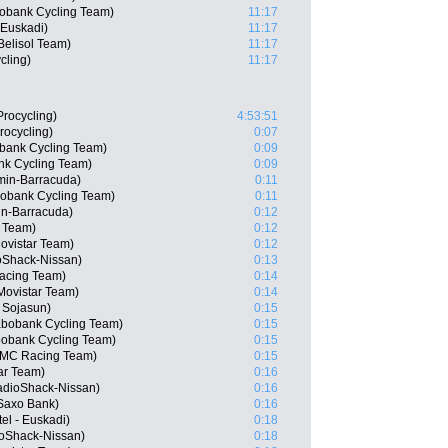
obank Cycling Team)
11:17
 Euskadi)
11:17
Belisol Team)
11:17
cling)
11:17
rocycling)
4:53:51
rocycling)
0:07
bank Cycling Team)
0:09
nk Cycling Team)
0:09
min-Barracuda)
0:11
obank Cycling Team)
0:11
in-Barracuda)
0:12
a Team)
0:12
ovistar Team)
0:12
oShack-Nissan)
0:13
Racing Team)
0:14
Movistar Team)
0:14
 Sojasun)
0:15
abobank Cycling Team)
0:15
bobank Cycling Team)
0:15
BMC Racing Team)
0:15
tar Team)
0:16
adioShack-Nissan)
0:16
Saxo Bank)
0:16
tel - Euskadi)
0:18
oShack-Nissan)
0:18