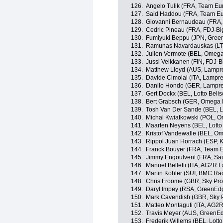
126.
Angelo Tulik (FRA, Team Eu
127.
Said Haddou (FRA, Team Eu
128.
Giovanni Bernaudeau (FRA,
129.
Cedric Pineau (FRA, FDJ-Bi
130.
Fumiyuki Beppu (JPN, Gree
131.
Ramunas Navardauskas (LT
132.
Julien Vermote (BEL, Omeg
133.
Jussi Veikkanen (FIN, FDJ-B
134.
Matthew Lloyd (AUS, Lampre
135.
Davide Cimolai (ITA, Lampre
136.
Danilo Hondo (GER, Lampre
137.
Gert Dockx (BEL, Lotto Beli
138.
Bert Grabsch (GER, Omega 
139.
Tosh Van Der Sande (BEL, Lo
140.
Michal Kwiatkowski (POL, 
141.
Maarten Neyens (BEL, Lotto
142.
Kristof Vandewalle (BEL, O
143.
Rippol Juan Horrach (ESP, 
144.
Franck Bouyer (FRA, Team 
145.
Jimmy Engoulvent (FRA, Sau
146.
Manuel Belletti (ITA, AG2R 
147.
Martin Kohler (SUI, BMC Ra
148.
Chris Froome (GBR, Sky Pro
149.
Daryl Impey (RSA, GreenEd
150.
Mark Cavendish (GBR, Sky P
151.
Matteo Montaguti (ITA, AG2
152.
Travis Meyer (AUS, GreenE
153.
Frederik Willems (BEL, Lotto