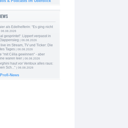
deos & Podcasts im Überblick
-NEWS
er als Edelhelferin: “Es ging nicht
 06.08.2026
al gesprintet“: Lippert verpasst in
Etappensieg
| 06.08.2026
live im Stream, TV und Ticker: Die
des Tages
| 06.08.2026
e “mit Célia gewinnen“ - aber
ine waren leer
| 06.08.2026
ghini haut vor Ventoux alles raus:
en Sch...“
| 06.08.2026
 Profi-News