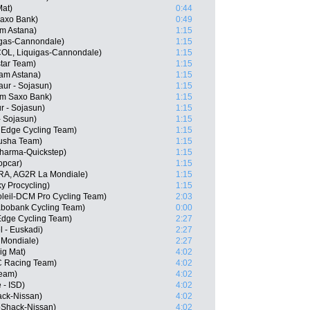
Mat)
0:44
Saxo Bank)
0:49
am Astana)
1:15
uigas-Cannondale)
1:15
COL, Liquigas-Cannondale)
1:15
tar Team)
1:15
am Astana)
1:15
aur - Sojasun)
1:15
am Saxo Bank)
1:15
r - Sojasun)
1:15
- Sojasun)
1:15
nEdge Cycling Team)
1:15
usha Team)
1:15
Pharma-Quickstep)
1:15
opcar)
1:15
FRA, AG2R La Mondiale)
1:15
ky Procycling)
1:15
oleil-DCM Pro Cycling Team)
2:03
abobank Cycling Team)
0:00
dge Cycling Team)
2:27
l - Euskadi)
2:27
 Mondiale)
2:27
ig Mat)
4:02
C Racing Team)
4:02
Team)
4:02
 - ISD)
4:02
ack-Nissan)
4:02
oShack-Nissan)
4:02