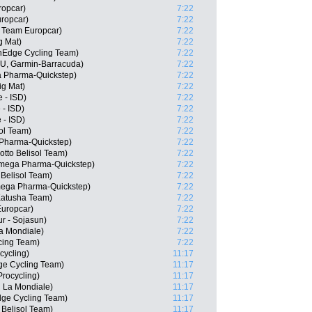
ropcar)
7:22
ropcar)
7:22
 Team Europcar)
7:22
g Mat)
7:22
nEdge Cycling Team)
7:22
U, Garmin-Barracuda)
7:22
a Pharma-Quickstep)
7:22
ig Mat)
7:22
 - ISD)
7:22
 - ISD)
7:22
 - ISD)
7:22
sol Team)
7:22
Pharma-Quickstep)
7:22
tto Belisol Team)
7:22
Omega Pharma-Quickstep)
7:22
 Belisol Team)
7:22
mega Pharma-Quickstep)
7:22
Katusha Team)
7:22
Europcar)
7:22
r - Sojasun)
7:22
La Mondiale)
7:22
cing Team)
7:22
cycling)
11:17
ge Cycling Team)
11:17
rocycling)
11:17
R La Mondiale)
11:17
dge Cycling Team)
11:17
 Belisol Team)
11:17