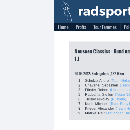
Home
Profis
Tour Femmes
Pol
Neuseen Classics - Rund um
1.1
20.05.2012: Endergebnis , 182.9 km
1.
Schulze, Andre
(Team Neta
2.
Chavanel, Sebastien
(Team
3.
Förster, Robert
(Unitedhealt
5.
Radochla, Steffen
(Team NS
6.
Trusov, Nikolay
(Rusvelo)
7.
Kurth, Michael
(Team Eddy M
8.
Krieger, Alexander
(Team H
9.
Matzka, Ralf
(Thüringer Ene