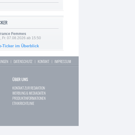
ICKER
 France Femmes
, Fr. 07.08.2026 ab 15:50
e-Ticker im Überblick
LUNGEN
|
DATENSCHUTZ
|
KONTAKT
|
IMPRESSUM
ÜBER UNS
KONTAKT ZUR REDAKTION
WERBUNG & MEDIADATEN
PRODUKTINFORMATIONEN
ETHIKRICHTLINIE