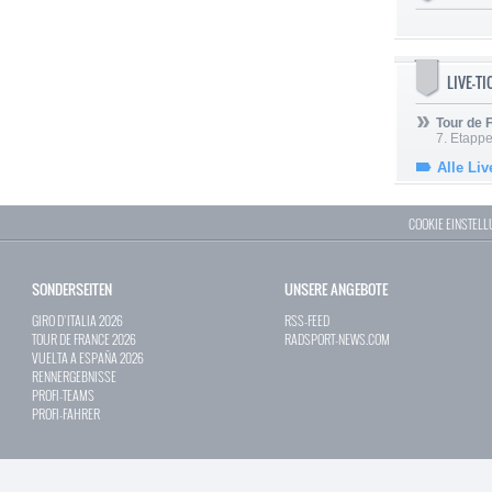
LIVE-T
Tour de
7. Etappe
Alle Liv
COOKIE EINSTEL
SONDERSEITEN
UNSERE ANGEBOTE
GIRO D`ITALIA 2026
RSS-FEED
TOUR DE FRANCE 2026
RADSPORT-NEWS.COM
VUELTA A ESPAÑA 2026
RENNERGEBNISSE
PROFI-TEAMS
PROFI-FAHRER