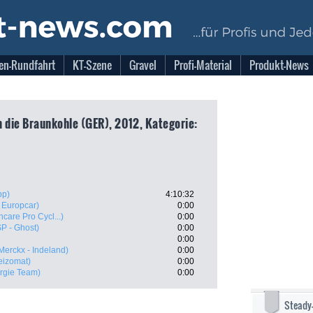
en-Rundfahrt
KT-Szene
Gravel
Profi-Material
Produkt-News
 die Braunkohle (GER), 2012, Kategorie:
pp)
4:10:32
 Europcar)
0:00
hcare Pro Cycl...)
0:00
P - Ghost)
0:00
0:00
erckx - Indeland)
0:00
eizomat)
0:00
rgie Team)
0:00
Steady