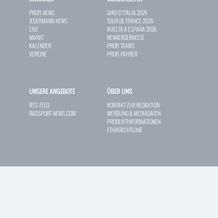
PROFI-NEWS
GIRO D`ITALIA 2026
JEDERMANN-NEWS
TOUR DE FRANCE 2026
LIVE
VUELTA A ESPAÑA 2026
MARKT
RENNERGEBNISSE
KALENDER
PROFI-TEAMS
VEREINE
PROFI-FAHRER
UNSERE ANGEBOTE
ÜBER UNS
RSS-FEED
KONTAKT ZUR REDAKTION
RADSPORT-NEWS.COM
WERBUNG & MEDIADATEN
PRODUKTINFORMATIONEN
ETHIKRICHTLINIE