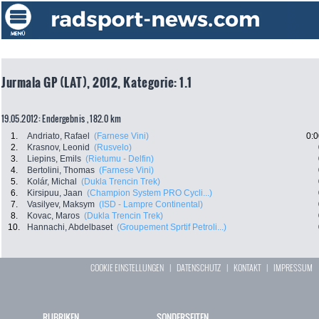
Jurmala GP (LAT), 2012, Kategorie: 1.1
19.05.2012: Endergebnis , 182.0 km
1.
Andriato, Rafael
(Farnese Vini)
0:0
2.
Krasnov, Leonid
(Rusvelo)
3.
Liepins, Emils
(Rietumu - Delfin)
4.
Bertolini, Thomas
(Farnese Vini)
5.
Kolár, Michal
(Dukla Trencin Trek)
6.
Kirsipuu, Jaan
(Champion System PRO Cycli...)
7.
Vasilyev, Maksym
(ISD - Lampre Continental)
8.
Kovac, Maros
(Dukla Trencin Trek)
10.
Hannachi, Abdelbaset
(Groupement Sprtif Petroli...)
COOKIE EINSTELLUNGEN
|
DATENSCHUTZ
|
KONTAKT
|
IMPRESSUM
RUBRIKEN
SONDERSEITEN