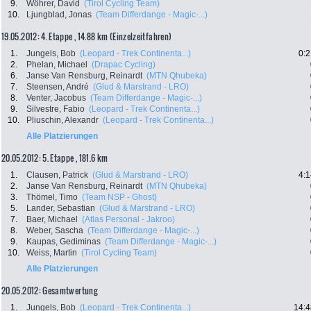
9.
Wöhrer, David
(Tirol Cycling Team)
10.
Ljungblad, Jonas
(Team Differdange - Magic-...)
19.05.2012: 4. Etappe , 14.88 km (Einzelzeitfahren)
1.
Jungels, Bob
(Leopard - Trek Continenta...)
0:2
2.
Phelan, Michael
(Drapac Cycling)
6.
Janse Van Rensburg, Reinardt
(MTN Qhubeka)
7.
Steensen, André
(Glud & Marstrand - LRO)
8.
Venter, Jacobus
(Team Differdange - Magic-...)
9.
Silvestre, Fabio
(Leopard - Trek Continenta...)
10.
Pliuschin, Alexandr
(Leopard - Trek Continenta...)
Alle Platzierungen
20.05.2012: 5. Etappe , 181.6 km
1.
Clausen, Patrick
(Glud & Marstrand - LRO)
4:1
2.
Janse Van Rensburg, Reinardt
(MTN Qhubeka)
3.
Thömel, Timo
(Team NSP - Ghost)
5.
Lander, Sebastian
(Glud & Marstrand - LRO)
7.
Baer, Michael
(Atlas Personal - Jakroo)
8.
Weber, Sascha
(Team Differdange - Magic-...)
9.
Kaupas, Gediminas
(Team Differdange - Magic-...)
10.
Weiss, Martin
(Tirol Cycling Team)
Alle Platzierungen
20.05.2012: Gesamtwertung
1.
Jungels, Bob
(Leopard - Trek Continenta...)
14:4