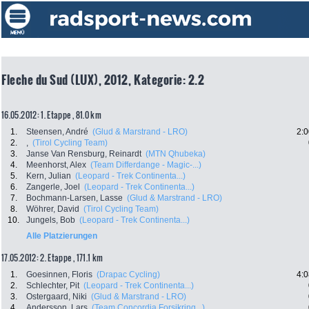
Fleche du Sud (LUX), 2012, Kategorie: 2.2
16.05.2012: 1. Etappe , 81.0 km
1.
Steensen, André
(Glud & Marstrand - LRO)
2:0
2.
,
(Tirol Cycling Team)
3.
Janse Van Rensburg, Reinardt
(MTN Qhubeka)
4.
Meenhorst, Alex
(Team Differdange - Magic-...)
5.
Kern, Julian
(Leopard - Trek Continenta...)
6.
Zangerle, Joel
(Leopard - Trek Continenta...)
7.
Bochmann-Larsen, Lasse
(Glud & Marstrand - LRO)
8.
Wöhrer, David
(Tirol Cycling Team)
10.
Jungels, Bob
(Leopard - Trek Continenta...)
Alle Platzierungen
17.05.2012: 2. Etappe , 171.1 km
1.
Goesinnen, Floris
(Drapac Cycling)
4:0
2.
Schlechter, Pit
(Leopard - Trek Continenta...)
3.
Ostergaard, Niki
(Glud & Marstrand - LRO)
4.
Andersson, Lars
(Team Concordia Forsikring...)