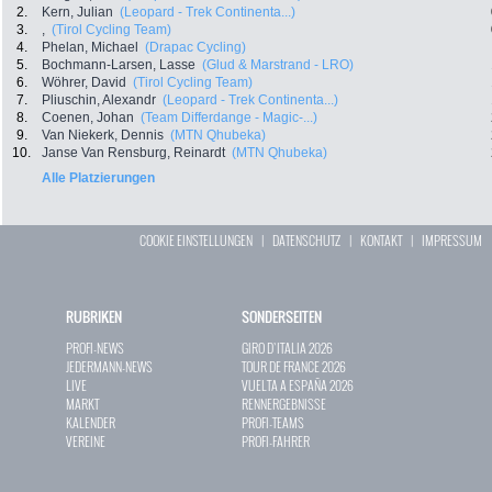
2.
Kern, Julian
(Leopard - Trek Continenta...)
3.
,
(Tirol Cycling Team)
4.
Phelan, Michael
(Drapac Cycling)
5.
Bochmann-Larsen, Lasse
(Glud & Marstrand - LRO)
6.
Wöhrer, David
(Tirol Cycling Team)
7.
Pliuschin, Alexandr
(Leopard - Trek Continenta...)
8.
Coenen, Johan
(Team Differdange - Magic-...)
9.
Van Niekerk, Dennis
(MTN Qhubeka)
10.
Janse Van Rensburg, Reinardt
(MTN Qhubeka)
Alle Platzierungen
COOKIE EINSTELLUNGEN
|
DATENSCHUTZ
|
KONTAKT
|
IMPRESSUM
RUBRIKEN
SONDERSEITEN
PROFI-NEWS
GIRO D`ITALIA 2026
JEDERMANN-NEWS
TOUR DE FRANCE 2026
LIVE
VUELTA A ESPAÑA 2026
MARKT
RENNERGEBNISSE
KALENDER
PROFI-TEAMS
VEREINE
PROFI-FAHRER