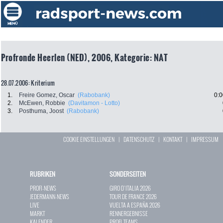
Profronde Heerlen (NED), 2006, Kategorie: NAT
28.07.2006: Kriterium
1.
Freire Gomez, Oscar
(Rabobank)
0:0
2.
McEwen, Robbie
(Davitamon - Lotto)
3.
Posthuma, Joost
(Rabobank)
COOKIE EINSTELLUNGEN
|
DATENSCHUTZ
|
KONTAKT
|
IMPRESSUM
RUBRIKEN
SONDERSEITEN
PROFI-NEWS
GIRO D`ITALIA 2026
JEDERMANN-NEWS
TOUR DE FRANCE 2026
LIVE
VUELTA A ESPAÑA 2026
MARKT
RENNERGEBNISSE
KALENDER
PROFI-TEAMS