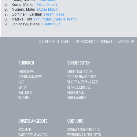
5.
Kump, Marko
(Adria Mobil)
6.
Mugerli, Matej
(Adria Mobil)
7.
Cominelli, Cristian
(Team Idea)
8.
Matzka, Ralf
(Thüringer Energie Team)
9.
Janiaczyk, Blazej
(Bank BGZ)
COOKIE EINSTELLUNGEN
|
DATENSCHUTZ
|
KONTAKT
|
IMPRESSUM
RUBRIKEN
SONDERSEITEN
PROFI-NEWS
GIRO D`ITALIA 2026
JEDERMANN-NEWS
TOUR DE FRANCE 2026
LIVE
VUELTA A ESPAÑA 2026
MARKT
RENNERGEBNISSE
KALENDER
PROFI-TEAMS
VEREINE
PROFI-FAHRER
UNSERE ANGEBOTE
ÜBER UNS
RSS-FEED
KONTAKT ZUR REDAKTION
RADSPORT-NEWS.COM
WERBUNG & MEDIADATEN