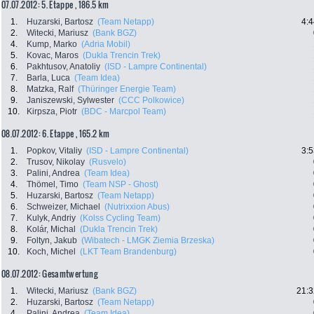
07.07.2012: 5. Etappe , 186.5 km
1.
Huzarski, Bartosz
(Team Netapp)
4:4
2.
Witecki, Mariusz
(Bank BGZ)
4.
Kump, Marko
(Adria Mobil)
5.
Kovac, Maros
(Dukla Trencin Trek)
6.
Pakhtusov, Anatoliy
(ISD - Lampre Continental)
7.
Barla, Luca
(Team Idea)
8.
Matzka, Ralf
(Thüringer Energie Team)
9.
Janiszewski, Sylwester
(CCC Polkowice)
10.
Kirpsza, Piotr
(BDC - Marcpol Team)
08.07.2012: 6. Etappe , 165.2 km
1.
Popkov, Vitaliy
(ISD - Lampre Continental)
3:5
2.
Trusov, Nikolay
(Rusvelo)
3.
Palini, Andrea
(Team Idea)
4.
Thömel, Timo
(Team NSP - Ghost)
5.
Huzarski, Bartosz
(Team Netapp)
6.
Schweizer, Michael
(Nutrixxion Abus)
7.
Kulyk, Andriy
(Kolss Cycling Team)
8.
Kolár, Michal
(Dukla Trencin Trek)
9.
Foltyn, Jakub
(Wibatech - LMGK Ziemia Brzeska)
10.
Koch, Michel
(LKT Team Brandenburg)
08.07.2012: Gesamtwertung
1.
Witecki, Mariusz
(Bank BGZ)
21:3
2.
Huzarski, Bartosz
(Team Netapp)
4.
Palini, Andrea
(Team Idea)