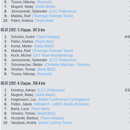
5.
Trusov, Nikolay
(Rusvelo)
7.
Mugerli, Matej
(Adria Mobil)
8.
Janiszewski, Sylwester
(CCC Polkowice)
9.
Matzka, Ralf
(Thüringer Energie Team)
10.
Palini, Andrea
(Team Idea)
05.07.2012: 3. Etappe , 167.6 km
1.
Schulze, Andre
(Team Netapp)
4:0
2.
Palini, Andrea
(Team Idea)
3.
Kump, Marko
(Adria Mobil)
4.
Matzka, Ralf
(Thüringer Energie Team)
5.
Koch, Michel
(LKT Team Brandenburg)
6.
Janiszewski, Sylwester
(CCC Polkowice)
7.
Schumacher, Stefan
(Christina Watches - Onfone)
8.
Smolen, Tomas
(Bank BGZ)
9.
Trusov, Nikolay
(Rusvelo)
06.07.2012: 4. Etappe , 158.4 km
1.
Honkisz, Adrian
(CCC Polkowice)
3:5
2.
Mugerli, Matej
(Adria Mobil)
3.
Hagenaars, Luc
(Metec Continental Cyclingteam)
6.
Foltyn, Jakub
(Wibatech - LMGK Ziemia Brzeska)
7.
Barla, Luca
(Team Idea)
8.
Smolen, Tomas
(Bank BGZ)
9.
Huzarski, Bartosz
(Team Netapp)
10.
Vasylyuk, Andriy
(Kolss Cycling Team)