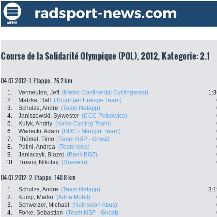
Course de la Solidarité Olympique (POL), 2012, Kategorie: 2.1
04.07.2012: 1. Etappe , 76.2 km
1.
Vermeulen, Jeff
(Metec Continental Cyclingteam)
1:3
2.
Matzka, Ralf
(Thüringer Energie Team)
3.
Schulze, Andre
(Team Netapp)
4.
Janiszewski, Sylwester
(CCC Polkowice)
5.
Kulyk, Andriy
(Kolss Cycling Team)
6.
Wadecki, Adam
(BDC - Marcpol Team)
7.
Thömel, Timo
(Team NSP - Ghost)
8.
Palini, Andrea
(Team Idea)
9.
Janiaczyk, Blazej
(Bank BGZ)
10.
Trusov, Nikolay
(Rusvelo)
04.07.2012: 2. Etappe , 140.8 km
1.
Schulze, Andre
(Team Netapp)
3:1
2.
Kump, Marko
(Adria Mobil)
3.
Schweizer, Michael
(Nutrixxion Abus)
4.
Forke, Sebastian
(Team NSP - Ghost)