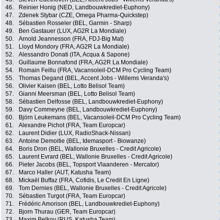
46.
Reinier Honig (NED, Landbouwkrediet-Euphony)
47.
Zdenek Stybar (CZE, Omega Pharma-Quickstep)
48.
Sébastien Rosseler (BEL, Garmin - Sharp)
49.
Ben Gastauer (LUX, AG2R La Mondiale)
50.
Arnold Jeannesson (FRA, FDJ-Big Mat)
51.
Lloyd Mondory (FRA, AG2R La Mondiale)
52.
Alessandro Donati (ITA, Acqua & Sapone)
53.
Guillaume Bonnafond (FRA, AG2R La Mondiale)
54.
Romain Feillu (FRA, Vacansoleil-DCM Pro Cycling Team)
55.
Thomas Degand (BEL, Accent Jobs - Willems Veranda's)
56.
Olivier Kaisen (BEL, Lotto Belisol Team)
57.
Gianni Meersman (BEL, Lotto Belisol Team)
58.
Sébastien Delfosse (BEL, Landbouwkrediet-Euphony)
59.
Davy Commeyne (BEL, Landbouwkrediet-Euphony)
60.
Björn Leukemans (BEL, Vacansoleil-DCM Pro Cycling Team)
61.
Alexandre Pichot (FRA, Team Europcar)
62.
Laurent Didier (LUX, RadioShack-Nissan)
63.
Antoine Demoitie (BEL, Idemasport - Biowanze)
64.
Boris Dron (BEL, Wallonie Bruxelles - Credit Agricole)
65.
Laurent Evrard (BEL, Wallonie Bruxelles - Credit Agricole)
66.
Pieter Jacobs (BEL, Topsport Vlaanderen - Mercator)
67.
Marco Haller (AUT, Katusha Team)
68.
Mickaël Buffaz (FRA, Cofidis, Le Credit En Ligne)
69.
Tom Dernies (BEL, Wallonie Bruxelles - Credit Agricole)
70.
Sébastien Turgot (FRA, Team Europcar)
71.
Frédéric Amorison (BEL, Landbouwkrediet-Euphony)
72.
Bjorn Thurau (GER, Team Europcar)
73.
Maxim Belkov (RUS, Katusha Team)