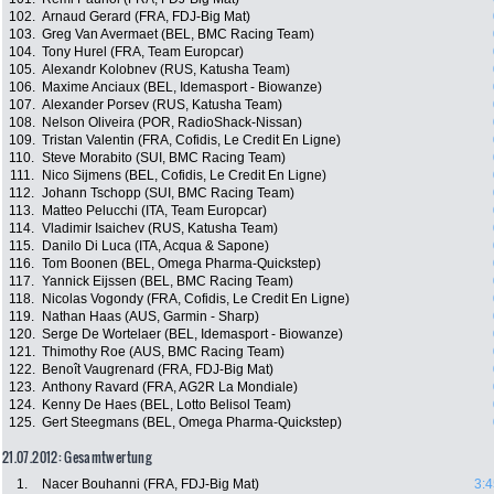
102.
Arnaud Gerard (FRA, FDJ-Big Mat)
103.
Greg Van Avermaet (BEL, BMC Racing Team)
104.
Tony Hurel (FRA, Team Europcar)
105.
Alexandr Kolobnev (RUS, Katusha Team)
106.
Maxime Anciaux (BEL, Idemasport - Biowanze)
107.
Alexander Porsev (RUS, Katusha Team)
108.
Nelson Oliveira (POR, RadioShack-Nissan)
109.
Tristan Valentin (FRA, Cofidis, Le Credit En Ligne)
110.
Steve Morabito (SUI, BMC Racing Team)
111.
Nico Sijmens (BEL, Cofidis, Le Credit En Ligne)
112.
Johann Tschopp (SUI, BMC Racing Team)
113.
Matteo Pelucchi (ITA, Team Europcar)
114.
Vladimir Isaichev (RUS, Katusha Team)
115.
Danilo Di Luca (ITA, Acqua & Sapone)
116.
Tom Boonen (BEL, Omega Pharma-Quickstep)
117.
Yannick Eijssen (BEL, BMC Racing Team)
118.
Nicolas Vogondy (FRA, Cofidis, Le Credit En Ligne)
119.
Nathan Haas (AUS, Garmin - Sharp)
120.
Serge De Wortelaer (BEL, Idemasport - Biowanze)
121.
Thimothy Roe (AUS, BMC Racing Team)
122.
Benoît Vaugrenard (FRA, FDJ-Big Mat)
123.
Anthony Ravard (FRA, AG2R La Mondiale)
124.
Kenny De Haes (BEL, Lotto Belisol Team)
125.
Gert Steegmans (BEL, Omega Pharma-Quickstep)
21.07.2012: Gesamtwertung
1.
Nacer Bouhanni (FRA, FDJ-Big Mat)
3:4