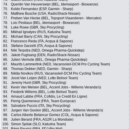
74.
Quentin Van Heuverswijn (BEL, Idemasport - Biowanze)
75.
Koldo Fernandez (ESP, Garmin - Sharp)
76.
Matthew Busche (USA, RadioShack-Nissan)
77.
Preben Van Hecke (BEL, Topsport Vlaanderen - Mercator)
78.
Loic Pestiaux (BEL, Idemasport - Biowanze)
79.
Luke Rowe (GBR, Sky Procycling)
80.
Mikhail Ignatyev (RUS, Katusha Team)
81.
Michael Barry (CAN, Sky Procycling)
82.
Francesco Reda (ITA, Acqua & Sapone)
83.
Stefano Garzelli (ITA, Acqua & Sapone)
84.
Niki Terpstra (NED, Omega Pharma-Quickstep)
85.
Jakob Fuglsang (DEN, RadioShack-Nissan)
86.
Julien Vermote (BEL, Omega Pharma-Quickstep)
87.
Maurits Lammertink (NED, Vacansoleil-DCM Pro Cycling Team)
88.
Thomas Dekker (NED, Garmin - Sharp)
89.
Nikita Novikov (RUS, Vacansoleil-DCM Pro Cycling Team)
90.
Joost Van Leijen (NED, Lotto Belisol Team)
91.
Jeremy Hunt (GBR, Sky Procycling)
92.
Kevin Van Melsen (BEL, Accent Jobs - Willems Veranda's)
93.
Frederik Willems (BEL, Lotto Belisol Team)
94.
Arnaud Labbe (FRA, Cofidis, Le Credit En Ligne)
95.
Perrig Quemeneur (FRA, Team Europcar)
96.
Salvatore Puccio (ITA, Sky Procycling)
97.
Jurgen Van Goolen (BEL, Accent Jobs - Willems Veranda's)
98.
Carlos Alberto Betancur Gomez (COL, Acqua & Sapone)
99.
Julien Berard (FRA, AG2R La Mondiale)
100.
Simon Spilak (SLO, Katusha Team)
101.
Rémi Pauriol (FRA, FDJ-Big Mat)