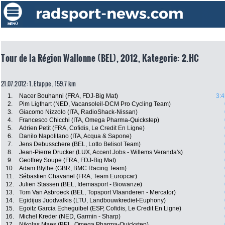
Tour de la Région Wallonne (BEL), 2012, Kategorie: 2.HC
21.07.2012: 1. Etappe , 159.7 km
1.
Nacer Bouhanni (FRA, FDJ-Big Mat)
3:4
2.
Pim Ligthart (NED, Vacansoleil-DCM Pro Cycling Team)
3.
Giacomo Nizzolo (ITA, RadioShack-Nissan)
4.
Francesco Chicchi (ITA, Omega Pharma-Quickstep)
5.
Adrien Petit (FRA, Cofidis, Le Credit En Ligne)
6.
Danilo Napolitano (ITA, Acqua & Sapone)
7.
Jens Debusschere (BEL, Lotto Belisol Team)
8.
Jean-Pierre Drucker (LUX, Accent Jobs - Willems Veranda's)
9.
Geoffrey Soupe (FRA, FDJ-Big Mat)
10.
Adam Blythe (GBR, BMC Racing Team)
11.
Sébastien Chavanel (FRA, Team Europcar)
12.
Julien Stassen (BEL, Idemasport - Biowanze)
13.
Tom Van Asbroeck (BEL, Topsport Vlaanderen - Mercator)
14.
Egidijus Juodvalkis (LTU, Landbouwkrediet-Euphony)
15.
Egoitz Garcia Echeguibel (ESP, Cofidis, Le Credit En Ligne)
16.
Michel Kreder (NED, Garmin - Sharp)
17.
Nikolas Maes (BEL, Omega Pharma-Quickstep)