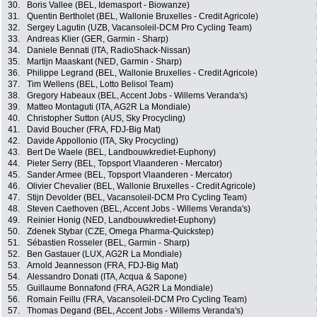
30.
Boris Vallee (BEL, Idemasport - Biowanze)
31.
Quentin Bertholet (BEL, Wallonie Bruxelles - Credit Agricole)
32.
Sergey Lagutin (UZB, Vacansoleil-DCM Pro Cycling Team)
33.
Andreas Klier (GER, Garmin - Sharp)
34.
Daniele Bennati (ITA, RadioShack-Nissan)
35.
Martijn Maaskant (NED, Garmin - Sharp)
36.
Philippe Legrand (BEL, Wallonie Bruxelles - Credit Agricole)
37.
Tim Wellens (BEL, Lotto Belisol Team)
38.
Gregory Habeaux (BEL, Accent Jobs - Willems Veranda's)
39.
Matteo Montaguti (ITA, AG2R La Mondiale)
40.
Christopher Sutton (AUS, Sky Procycling)
41.
David Boucher (FRA, FDJ-Big Mat)
42.
Davide Appollonio (ITA, Sky Procycling)
43.
Bert De Waele (BEL, Landbouwkrediet-Euphony)
44.
Pieter Serry (BEL, Topsport Vlaanderen - Mercator)
45.
Sander Armee (BEL, Topsport Vlaanderen - Mercator)
46.
Olivier Chevalier (BEL, Wallonie Bruxelles - Credit Agricole)
47.
Stijn Devolder (BEL, Vacansoleil-DCM Pro Cycling Team)
48.
Steven Caethoven (BEL, Accent Jobs - Willems Veranda's)
49.
Reinier Honig (NED, Landbouwkrediet-Euphony)
50.
Zdenek Stybar (CZE, Omega Pharma-Quickstep)
51.
Sébastien Rosseler (BEL, Garmin - Sharp)
52.
Ben Gastauer (LUX, AG2R La Mondiale)
53.
Arnold Jeannesson (FRA, FDJ-Big Mat)
54.
Alessandro Donati (ITA, Acqua & Sapone)
55.
Guillaume Bonnafond (FRA, AG2R La Mondiale)
56.
Romain Feillu (FRA, Vacansoleil-DCM Pro Cycling Team)
57.
Thomas Degand (BEL, Accent Jobs - Willems Veranda's)