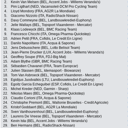
2.
Kevin Van Melsen (BEL, Accent Jobs - Willems Veranda's)
3.
Pim Ligthart (NED, Vacansoleil-DCM Pro Cycling Team)
4.
Lloyd Mondory (FRA, AG2R La Mondiale)
5.
Giacomo Nizzolo (ITA, RadioShack-Nissan)
6.
Davy Commeyne (BEL, Landbouwkrediet-Euphony)
7.
Jelle Wallays (BEL, Topsport Vlaanderen - Mercator)
8.
Klaas Lodewyck (BEL, BMC Racing Team)
9.
Francesco Chicchi (ITA, Omega Pharma-Quickstep)
10.
Adrien Petit (FRA, Cofidis, Le Credit En Ligne)
11.
Danilo Napolitano (ITA, Acqua & Sapone)
12.
Jens Debusschere (BEL, Lotto Belisol Team)
13.
Jean-Pierre Drucker (LUX, Accent Jobs - Willems Veranda's)
14.
Geoffrey Soupe (FRA, FDJ-Big Mat)
15.
Adam Blythe (GBR, BMC Racing Team)
16.
Sébastien Chavanel (FRA, Team Europcar)
17.
Julien Stassen (BEL, Idemasport - Biowanze)
18.
Tom Van Asbroeck (BEL, Topsport Vlaanderen - Mercator)
19.
Egidijus Juodvalkis (LTU, Landbouwkrediet-Euphony)
20.
Egoitz Garcia Echeguibel (ESP, Cofidis, Le Credit En Ligne)
21.
Michel Kreder (NED, Garmin - Sharp)
22.
Nikolas Maes (BEL, Omega Pharma-Quickstep)
23.
Claudio Corioni (ITA, Acqua & Sapone)
24.
Christophe Premont (BEL, Wallonie Bruxelles - Credit Agricole)
25.
Kristof Goddaert (BEL, AG2R La Mondiale)
26.
Sven Vanthourenhout (BEL, Landbouwkrediet-Euphony)
27.
Laurens De Vreese (BEL, Topsport Vlaanderen - Mercator)
28.
Kevin Ista (BEL, Accent Jobs - Willems Veranda's)
29.
Ben Hermans (BEL, RadioShack-Nissan)