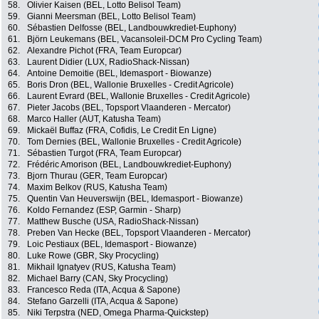
58.
Olivier Kaisen (BEL, Lotto Belisol Team)
59.
Gianni Meersman (BEL, Lotto Belisol Team)
60.
Sébastien Delfosse (BEL, Landbouwkrediet-Euphony)
61.
Björn Leukemans (BEL, Vacansoleil-DCM Pro Cycling Team)
62.
Alexandre Pichot (FRA, Team Europcar)
63.
Laurent Didier (LUX, RadioShack-Nissan)
64.
Antoine Demoitie (BEL, Idemasport - Biowanze)
65.
Boris Dron (BEL, Wallonie Bruxelles - Credit Agricole)
66.
Laurent Evrard (BEL, Wallonie Bruxelles - Credit Agricole)
67.
Pieter Jacobs (BEL, Topsport Vlaanderen - Mercator)
68.
Marco Haller (AUT, Katusha Team)
69.
Mickaël Buffaz (FRA, Cofidis, Le Credit En Ligne)
70.
Tom Dernies (BEL, Wallonie Bruxelles - Credit Agricole)
71.
Sébastien Turgot (FRA, Team Europcar)
72.
Frédéric Amorison (BEL, Landbouwkrediet-Euphony)
73.
Bjorn Thurau (GER, Team Europcar)
74.
Maxim Belkov (RUS, Katusha Team)
75.
Quentin Van Heuverswijn (BEL, Idemasport - Biowanze)
76.
Koldo Fernandez (ESP, Garmin - Sharp)
77.
Matthew Busche (USA, RadioShack-Nissan)
78.
Preben Van Hecke (BEL, Topsport Vlaanderen - Mercator)
79.
Loic Pestiaux (BEL, Idemasport - Biowanze)
80.
Luke Rowe (GBR, Sky Procycling)
81.
Mikhail Ignatyev (RUS, Katusha Team)
82.
Michael Barry (CAN, Sky Procycling)
83.
Francesco Reda (ITA, Acqua & Sapone)
84.
Stefano Garzelli (ITA, Acqua & Sapone)
85.
Niki Terpstra (NED, Omega Pharma-Quickstep)