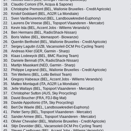
18.
Claudio Corioni (ITA, Acqua & Sapone)
19.
Christophe Premont (BEL, Wallonie Bruxelles - Credit Agricole)
20.
Kristof Goddaert (BEL, AG2R La Mondiale)
21.
Sven Vanthourenhout (BEL, Landbouwkrediet-Euphony)
22.
Laurens De Vreese (BEL, Topsport Vlaanderen - Mercator)
23.
Kevin Ista (BEL, Accent Jobs - Willems Veranda's)
24.
Ben Hermans (BEL, RadioShack-Nissan)
25.
Boris Vallee (BEL, Idemasport - Biowanze)
26.
Quentin Bertholet (BEL, Wallonie Bruxelles - Credit Agricole)
27.
Sergey Lagutin (UZB, Vacansoleil-DCM Pro Cycling Team)
28.
Andreas Klier (GER, Garmin - Sharp)
29.
Klaas Lodewyck (BEL, BMC Racing Team)
30.
Daniele Bennati (ITA, RadioShack-Nissan)
31.
Martijn Maaskant (NED, Garmin - Sharp)
32.
Philippe Legrand (BEL, Wallonie Bruxelles - Credit Agricole)
33.
Tim Wellens (BEL, Lotto Belisol Team)
34.
Gregory Habeaux (BEL, Accent Jobs - Willems Veranda's)
35.
Matteo Montaguti (ITA, AG2R La Mondiale)
36.
Jelle Wallays (BEL, Topsport Vlaanderen - Mercator)
37.
Christopher Sutton (AUS, Sky Procycling)
38.
David Boucher (FRA, FDJ-Big Mat)
39.
Davide Appollonio (ITA, Sky Procycling)
40.
Bert De Waele (BEL, Landbouwkrediet-Euphony)
41.
Pieter Serry (BEL, Topsport Vlaanderen - Mercator)
42.
Sander Armee (BEL, Topsport Vlaanderen - Mercator)
43.
Olivier Chevalier (BEL, Wallonie Bruxelles - Credit Agricole)
44.
Stijn Devolder (BEL, Vacansoleil-DCM Pro Cycling Team)
45.
Steven Caethoven (BEL, Accent Jobs - Willems Veranda's)