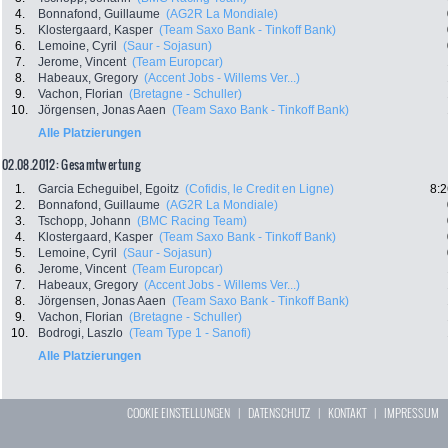
4.
Bonnafond, Guillaume
(AG2R La Mondiale)
5.
Klostergaard, Kasper
(Team Saxo Bank - Tinkoff Bank)
6.
Lemoine, Cyril
(Saur - Sojasun)
7.
Jerome, Vincent
(Team Europcar)
8.
Habeaux, Gregory
(Accent Jobs - Willems Ver...)
9.
Vachon, Florian
(Bretagne - Schuller)
10.
Jörgensen, Jonas Aaen
(Team Saxo Bank - Tinkoff Bank)
Alle Platzierungen
02.08.2012: Gesamtwertung
1.
Garcia Echeguibel, Egoitz
(Cofidis, le Credit en Ligne)
8:2
2.
Bonnafond, Guillaume
(AG2R La Mondiale)
3.
Tschopp, Johann
(BMC Racing Team)
4.
Klostergaard, Kasper
(Team Saxo Bank - Tinkoff Bank)
5.
Lemoine, Cyril
(Saur - Sojasun)
6.
Jerome, Vincent
(Team Europcar)
7.
Habeaux, Gregory
(Accent Jobs - Willems Ver...)
8.
Jörgensen, Jonas Aaen
(Team Saxo Bank - Tinkoff Bank)
9.
Vachon, Florian
(Bretagne - Schuller)
10.
Bodrogi, Laszlo
(Team Type 1 - Sanofi)
Alle Platzierungen
COOKIE EINSTELLUNGEN
|
DATENSCHUTZ
|
KONTAKT
|
IMPRESSUM