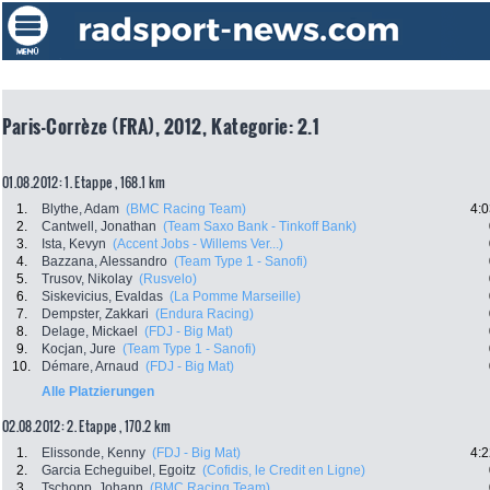
Paris-Corrèze (FRA), 2012, Kategorie: 2.1
01.08.2012: 1. Etappe , 168.1 km
1.
Blythe, Adam
(BMC Racing Team)
4:0
2.
Cantwell, Jonathan
(Team Saxo Bank - Tinkoff Bank)
3.
Ista, Kevyn
(Accent Jobs - Willems Ver...)
4.
Bazzana, Alessandro
(Team Type 1 - Sanofi)
5.
Trusov, Nikolay
(Rusvelo)
6.
Siskevicius, Evaldas
(La Pomme Marseille)
7.
Dempster, Zakkari
(Endura Racing)
8.
Delage, Mickael
(FDJ - Big Mat)
9.
Kocjan, Jure
(Team Type 1 - Sanofi)
10.
Démare, Arnaud
(FDJ - Big Mat)
Alle Platzierungen
02.08.2012: 2. Etappe , 170.2 km
1.
Elissonde, Kenny
(FDJ - Big Mat)
4:2
2.
Garcia Echeguibel, Egoitz
(Cofidis, le Credit en Ligne)
3.
Tschopp, Johann
(BMC Racing Team)