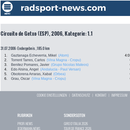
Circuito de Getxo (ESP), 2006, Kategorie: 1.1
31.07.2006: Endergebnis , 185.0 km
1.
Gaztanaga Echeverria, Mikel
(Atom)
4:0
2.
Torrent Tarres, Carlos
(Vina Magna - Cropu)
3.
Benitez Pomares, Javier
(Grupo Nicolas Mateos)
4.
Edo Alsina, Angel
(Andalucia - Paul Versan)
5.
Otxotorena Arraras, Xabat
(Orbea)
6.
Grau, Oscar
(Vina Magna - Cropu)
COOKIE EINSTELLUNGEN
|
DATENSCHUTZ
|
KONTAKT
|
IMPRESSUM
RUBRIKEN
SONDERSEITEN
PROFI-NEWS
GIRO D`ITALIA 2026
JEDERMANN-NEWS
TOUR DE FRANCE 2026