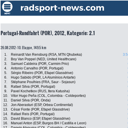
Portugal-Rundfahrt (POR), 2012, Kategorie: 2.1
26.08.2012: 10. Etappe , 149.5 km
1.
Reinardt Van Rensburg (RSA, MTN Qhubeka)
3:5
2.
Boy Van Poppel (NED, United Healthcare)
3.
Samuel Caldeira (POR, Carmim Prio)
4.
Antonio Carvalho (POR, Portugal)
5.
Sérgio Ribeiro (POR, Efapel Glassdrive)
6.
Hugo Sabido (POR, LA Alumínios Antarte)
7.
Stéphane Poulhies (FRA, Saur - Sojasun)
8.
Rafael Silva (POR, Portugal)
9.
Pavel Kochetkov (RUS, Itera Katusha)
10.
Vitor Hugo Peña (COL, Colombia - Coldeportes)
11.
Daniel Silva (POR, Onda)
12.
Jon Aberasturi (ESP, Orbea Continental)
13.
César Fonte (POR, Efapel Glassdrive)
14.
Rafael Reis (POR, Portugal)
15.
David Blanco (ESP, Efapel Glassdrive)
16.
Manuel Anton (ESP, Burgos BH / Castilla e Leon)
17.
Darwin Atapuma (COL, Colombia - Coldeportes)