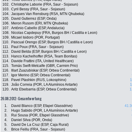
102.
Christophe Laborie (FRA, Saur - Sojasun)
103.
Cyril Bessy (FRA, Saur - Sojasun)
104.
Jacques Van Rensburg (RSA, MTN Qhubeka)
105.
David Gutierrez (ESP, Onda)
106.
Meron Rusom (ERI, MTN Qhubeka)
107.
António Cabello (ESP, Andalucia)
108.
Nicolas Capdepuy (FRA, Burgos BH / Castilla e Leon)
109.
Micael Isidoro (POR, Portugal)
110.
Pascual Orengo (ESP, Burgos BH / Castilla e Leon)
111.
Paul Poux (FRA, Saur - Sojasun)
112.
David Belda (ESP, Burgos BH / Castilla e Leon)
113.
Hanco Kachelhoffer (RSA, Team Bonitas)
114.
Davide Frattini (ITA, United Healthcare)
115.
Tomás Swift-Metcalfe (GBR, Carmim Prio)
116.
Illart Zuazubiskar (ESP, Orbea Continental)
117.
Igor Merino (ESP, Orbea Continental)
118.
Pavel Ptashkin (RUS, Lokosphinx)
1
119.
João Correia (POR, LA Alumínios Antarte)
1
120.
Aritz Etxebarria (ESP, Orbea Continental)
1
26.08.2012: Gesamtwertung
1.
David Blanco (ESP, Efapel Glassdrive)
41:3
2.
Hugo Sabido (POR, LA Alumínios Antarte)
3.
Rui Sousa (POR, Efapel Glassdrive)
4.
Daniel Silva (POR, Onda)
5.
David De La Cruz (ESP, Caja Rural)
6.
Brice Feillu (FRA, Saur - Sojasun)