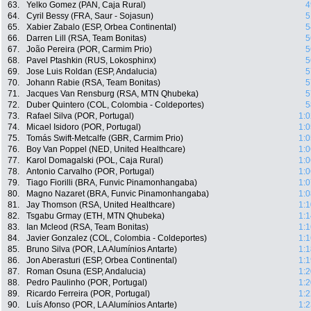
63.
Yelko Gomez (PAN, Caja Rural)
4
64.
Cyril Bessy (FRA, Saur - Sojasun)
5
65.
Xabier Zabalo (ESP, Orbea Continental)
5
66.
Darren Lill (RSA, Team Bonitas)
5
67.
João Pereira (POR, Carmim Prio)
5
68.
Pavel Ptashkin (RUS, Lokosphinx)
5
69.
Jose Luis Roldan (ESP, Andalucia)
5
70.
Johann Rabie (RSA, Team Bonitas)
5
71.
Jacques Van Rensburg (RSA, MTN Qhubeka)
5
72.
Duber Quintero (COL, Colombia - Coldeportes)
5
73.
Rafael Silva (POR, Portugal)
1:0
74.
Micael Isidoro (POR, Portugal)
1:0
75.
Tomás Swift-Metcalfe (GBR, Carmim Prio)
1:0
76.
Boy Van Poppel (NED, United Healthcare)
1:0
77.
Karol Domagalski (POL, Caja Rural)
1:0
78.
Antonio Carvalho (POR, Portugal)
1:0
79.
Tiago Fiorilli (BRA, Funvic Pinamonhangaba)
1:0
80.
Magno Nazaret (BRA, Funvic Pinamonhangaba)
1:0
81.
Jay Thomson (RSA, United Healthcare)
1:1
82.
Tsgabu Grmay (ETH, MTN Qhubeka)
1:1
83.
Ian Mcleod (RSA, Team Bonitas)
1:1
84.
Javier Gonzalez (COL, Colombia - Coldeportes)
1:1
85.
Bruno Silva (POR, LA Alumínios Antarte)
1:1
86.
Jon Aberasturi (ESP, Orbea Continental)
1:1
87.
Roman Osuna (ESP, Andalucia)
1:2
88.
Pedro Paulinho (POR, Portugal)
1:2
89.
Ricardo Ferreira (POR, Portugal)
1:2
90.
Luís Afonso (POR, LA Alumínios Antarte)
1:2