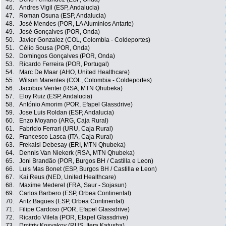
46.
Andres Vigil (ESP, Andalucia)
47.
Roman Osuna (ESP, Andalucia)
48.
José Mendes (POR, LA Alumínios Antarte)
49.
José Gonçalves (POR, Onda)
50.
Javier Gonzalez (COL, Colombia - Coldeportes)
51.
Célio Sousa (POR, Onda)
52.
Domingos Gonçalves (POR, Onda)
53.
Ricardo Ferreira (POR, Portugal)
54.
Marc De Maar (AHO, United Healthcare)
55.
Wilson Marentes (COL, Colombia - Coldeportes)
56.
Jacobus Venter (RSA, MTN Qhubeka)
57.
Eloy Ruiz (ESP, Andalucia)
58.
António Amorim (POR, Efapel Glassdrive)
59.
Jose Luis Roldan (ESP, Andalucia)
60.
Enzo Moyano (ARG, Caja Rural)
61.
Fabricio Ferrari (URU, Caja Rural)
62.
Francesco Lasca (ITA, Caja Rural)
63.
Frekalsi Debesay (ERI, MTN Qhubeka)
64.
Dennis Van Niekerk (RSA, MTN Qhubeka)
65.
Joni Brandão (POR, Burgos BH / Castilla e Leon)
66.
Luis Mas Bonet (ESP, Burgos BH / Castilla e Leon)
67.
Kai Reus (NED, United Healthcare)
68.
Maxime Mederel (FRA, Saur - Sojasun)
69.
Carlos Barbero (ESP, Orbea Continental)
70.
Aritz Bagües (ESP, Orbea Continental)
71.
Filipe Cardoso (POR, Efapel Glassdrive)
72.
Ricardo Vilela (POR, Efapel Glassdrive)
73.
Dmitriy Kosyakov (RUS, Itera Katusha)