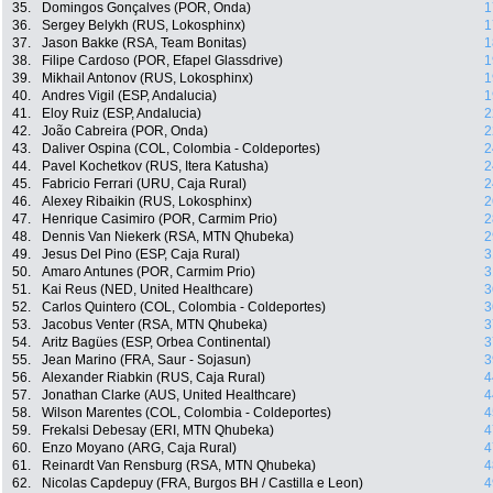
35.
Domingos Gonçalves (POR, Onda)
1
36.
Sergey Belykh (RUS, Lokosphinx)
1
37.
Jason Bakke (RSA, Team Bonitas)
1
38.
Filipe Cardoso (POR, Efapel Glassdrive)
1
39.
Mikhail Antonov (RUS, Lokosphinx)
1
40.
Andres Vigil (ESP, Andalucia)
1
41.
Eloy Ruiz (ESP, Andalucia)
2
42.
João Cabreira (POR, Onda)
2
43.
Daliver Ospina (COL, Colombia - Coldeportes)
2
44.
Pavel Kochetkov (RUS, Itera Katusha)
2
45.
Fabricio Ferrari (URU, Caja Rural)
2
46.
Alexey Ribaikin (RUS, Lokosphinx)
2
47.
Henrique Casimiro (POR, Carmim Prio)
2
48.
Dennis Van Niekerk (RSA, MTN Qhubeka)
2
49.
Jesus Del Pino (ESP, Caja Rural)
3
50.
Amaro Antunes (POR, Carmim Prio)
3
51.
Kai Reus (NED, United Healthcare)
3
52.
Carlos Quintero (COL, Colombia - Coldeportes)
3
53.
Jacobus Venter (RSA, MTN Qhubeka)
3
54.
Aritz Bagües (ESP, Orbea Continental)
3
55.
Jean Marino (FRA, Saur - Sojasun)
3
56.
Alexander Riabkin (RUS, Caja Rural)
4
57.
Jonathan Clarke (AUS, United Healthcare)
4
58.
Wilson Marentes (COL, Colombia - Coldeportes)
4
59.
Frekalsi Debesay (ERI, MTN Qhubeka)
4
60.
Enzo Moyano (ARG, Caja Rural)
4
61.
Reinardt Van Rensburg (RSA, MTN Qhubeka)
4
62.
Nicolas Capdepuy (FRA, Burgos BH / Castilla e Leon)
4