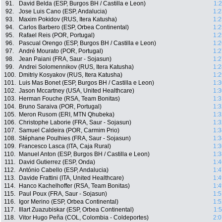
91.
David Belda (ESP, Burgos BH / Castilla e Leon)
1:
92.
Jose Luis Cano (ESP, Andalucia)
1:2
93.
Maxim Pokidov (RUS, Itera Katusha)
1:2
94.
Carlos Barbero (ESP, Orbea Continental)
1:2
95.
Rafael Reis (POR, Portugal)
1:2
96.
Pascual Orengo (ESP, Burgos BH / Castilla e Leon)
1:2
97.
André Mourato (POR, Portugal)
1:2
98.
Jean Paiani (FRA, Saur - Sojasun)
1:2
99.
Andrei Solomennikov (RUS, Itera Katusha)
1:2
100.
Dmitriy Kosyakov (RUS, Itera Katusha)
1:2
101.
Luis Mas Bonet (ESP, Burgos BH / Castilla e Leon)
1:3
102.
Jason Mccartney (USA, United Healthcare)
1:3
103.
Herman Fouche (RSA, Team Bonitas)
1:3
104.
Bruno Saraiva (POR, Portugal)
1:3
105.
Meron Rusom (ERI, MTN Qhubeka)
1:3
106.
Christophe Laborie (FRA, Saur - Sojasun)
1:3
107.
Samuel Caldeira (POR, Carmim Prio)
1:3
108.
Stéphane Poulhies (FRA, Saur - Sojasun)
1:3
109.
Francesco Lasca (ITA, Caja Rural)
1:3
110.
Manuel Anton (ESP, Burgos BH / Castilla e Leon)
1:3
111.
David Gutierrez (ESP, Onda)
1:4
112.
António Cabello (ESP, Andalucia)
1:4
113.
Davide Frattini (ITA, United Healthcare)
1:4
114.
Hanco Kachelhoffer (RSA, Team Bonitas)
1:4
115.
Paul Poux (FRA, Saur - Sojasun)
1:5
116.
Igor Merino (ESP, Orbea Continental)
1:5
117.
Illart Zuazubiskar (ESP, Orbea Continental)
1:
118.
Vitor Hugo Peña (COL, Colombia - Coldeportes)
2:0