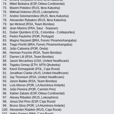
74.
Mikel Bizkarra (ESP, Orbea Continental)
75.
Maxim Pokidov (RUS, Itera Katusha)
76.
Mikhail Antonov (RUS, Lokosphinx)
77.
Andrei Solomennikov (RUS, Itera Katusha)
78.
Alexander Rybakov (RUS, Itera Katusha)
79.
Ian Mcleod (RSA, Team Bonitas)
80.
Jean Marino (FRA, Saur - Sojasun)
81.
Duber Quintero (COL, Colombia - Coldeportes)
82.
Pedro Paulinho (POR, Portugal)
83.
Magno Nazaret (BRA, Funvic Pinamonhangaba)
84.
Tiago Fiorilli (BRA, Funvic Pinamonhangaba)
85.
João Cabreira (POR, Onda)
86.
Herman Fouche (RSA, Team Bonitas)
87.
Darren Lill (RSA, Team Bonitas)
88.
Jason Mccartney (USA, United Healthcare)
89.
Tsgabu Grmay (ETH, MTN Qhubeka)
90.
Karol Domagalski (POL, Caja Rural)
91.
Jonathan Clarke (AUS, United Healthcare)
92.
Jay Thomson (RSA, United Healthcare)
93.
Jason Bakke (RSA, Team Bonitas)
94.
Luís Afonso (POR, LA Alumínios Antarte)
95.
João Pereira (POR, Carmim Prio)
96.
Xabier Zabalo (ESP, Orbea Continental)
97.
Alexey Ribaikin (RUS, Lokosphinx)
98.
Jesus Del Pino (ESP, Caja Rural)
99.
Bruno Silva (POR, LA Alumínios Antarte)
100.
Alexander Riabkin (RUS, Caja Rural)
101.
Yelko Gomez (PAN, Caja Rural)