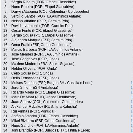
7.
Sérgio Ribeiro (POR, Efapel Glassdrive)
8.
Nuno Ribeiro (POR, Efapel Glassdrive)
9.
Darwin Atapuma (COL, Colombia - Coldeportes)
10.
Vergílio Santos (POR, LA Alumínios Antarte)
11.
Nelson Vitorino (POR, Carmim Prio)
12.
David Livramento (POR, Carmim Prio)
13.
César Fonte (POR, Efapel Glassdrive)
14.
Sérgio Sousa (POR, Efapel Glassdrive)
15.
Alejandro Marque (ESP, Carmim Prio)
16.
Omar Fraile (ESP, Orbea Continental)
17.
Márcio Barbosa (POR, LA Alumínios Antarte)
18.
José Mendes (POR, LA Alumínios Antarte)
19.
José Gonçalves (POR, Onda)
20.
Maxime Mederel (FRA, Saur - Sojasun)
21.
Hélder Oliveira (POR, Onda)
22.
Célio Sousa (POR, Onda)
23.
Delio Fernandez (ESP, Onda)
24.
Moises Dueñas (ESP, Burgos BH / Castilla e Leon)
1
25.
Jordi Simon (ESP, Andalucia)
1
26.
Ricardo Vilela (POR, Efapel Glassdrive)
1
27.
Marc De Maar (AHO, United Healthcare)
1
28.
Juan Suarez (COL, Colombia - Coldeportes)
1
29.
Alexander Rybakov (RUS, Itera Katusha)
1
30.
Rui Vinhas (POR, Portugal)
1
31.
António Amorim (POR, Efapel Glassdrive)
1
32.
Mikel Bizkarra (ESP, Orbea Continental)
1
33.
Hugo Sancho (POR, LA Alumínios Antarte)
1
34.
Joni Brandão (POR, Burgos BH / Castilla e Leon)
1