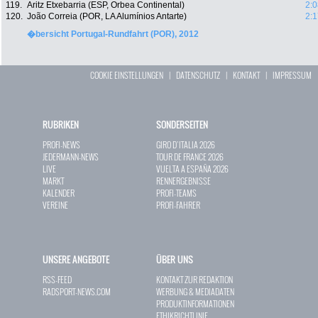
119.
Aritz Etxebarria (ESP, Orbea Continental)
2:0
120.
João Correia (POR, LA Alumínios Antarte)
2:1
�bersicht Portugal-Rundfahrt (POR), 2012
COOKIE EINSTELLUNGEN
|
DATENSCHUTZ
|
KONTAKT
|
IMPRESSUM
RUBRIKEN
SONDERSEITEN
PROFI-NEWS
GIRO D`ITALIA 2026
JEDERMANN-NEWS
TOUR DE FRANCE 2026
LIVE
VUELTA A ESPAÑA 2026
MARKT
RENNERGEBNISSE
KALENDER
PROFI-TEAMS
VEREINE
PROFI-FAHRER
UNSERE ANGEBOTE
ÜBER UNS
RSS-FEED
KONTAKT ZUR REDAKTION
RADSPORT-NEWS.COM
WERBUNG & MEDIADATEN
PRODUKTINFORMATIONEN
ETHIKRICHTLINIE