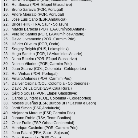
18.
Rui Sousa (POR, Efapel Glassdrive)
19.
Bruno Saraiva (POR, Portugal)
20.
André Mourato (POR, Portugal)
21.
Jose Luis Cano (ESP, Andalucia)
22.
Brice Feillu (FRA, Saur - Sojasun)
23.
Márcio Barbosa (POR, LA Alumínios Antarte)
24.
Vergílio Santos (POR, LA Alumínios Antarte)
25.
David Livramento (POR, Carmim Prio)
26.
Hélder Oliveira (POR, Onda)
27.
Sergey Belykh (RUS, Lokosphinx)
28.
Hugo Sancho (POR, LA Alumínios Antarte)
29.
Nuno Ribeiro (POR, Efapel Glassdrive)
30.
Nelson Vitorino (POR, Carmim Prio)
31.
Juan Suarez (COL, Colombia - Coldeportes)
32.
Rui Vinhas (POR, Portugal)
33.
Amaro Antunes (POR, Carmim Prio)
34.
Daliver Ospina (COL, Colombia - Coldeportes)
35.
David De La Cruz (ESP, Caja Rural)
36.
Sérgio Sousa (POR, Efapel Glassdrive)
37.
Carlos Quintero (COL, Colombia - Coldeportes)
38.
Moises Dueñas (ESP, Burgos BH / Castilla e Leon)
39.
Jordi Simon (ESP, Andalucia)
40.
Alejandro Marque (ESP, Carmim Prio)
41.
Johann Rabie (RSA, Team Bonitas)
42.
Omar Fraile (ESP, Orbea Continental)
43.
Henrique Casimiro (POR, Carmim Prio)
44.
Jean Paiani (FRA, Saur - Sojasun)
45.
Delio Fernandez (ESP, Onda)