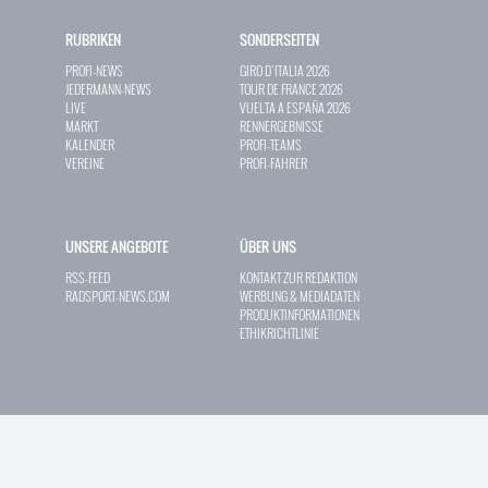
RUBRIKEN
SONDERSEITEN
PROFI-NEWS
GIRO D`ITALIA 2026
JEDERMANN-NEWS
TOUR DE FRANCE 2026
LIVE
VUELTA A ESPAÑA 2026
MARKT
RENNERGEBNISSE
KALENDER
PROFI-TEAMS
VEREINE
PROFI-FAHRER
UNSERE ANGEBOTE
ÜBER UNS
RSS-FEED
KONTAKT ZUR REDAKTION
RADSPORT-NEWS.COM
WERBUNG & MEDIADATEN
PRODUKTINFORMATIONEN
ETHIKRICHTLINIE