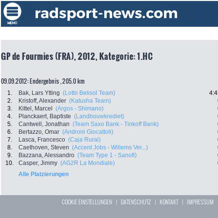
GP de Fourmies (FRA), 2012, Kategorie: 1.HC
09.09.2012: Endergebnis , 205.0 km
1.
Bak, Lars Ytting
(Lotto Belisol Team)
4:4
2.
Kristoff, Alexander
(Katusha Team)
3.
Kittel, Marcel
(Argos - Shimano)
4.
Planckaert, Baptiste
(Landbouwkrediet)
5.
Cantwell, Jonathan
(Team Saxo Bank - Tinkoff Bank)
6.
Bertazzo, Omar
(Androni Giocattoli)
7.
Lasca, Francesco
(Caja Rural)
8.
Caethoven, Steven
(Accent Jobs - Willems Ver...)
9.
Bazzana, Alessandro
(Team Type 1 - Sanofi)
10.
Casper, Jimmy
(AG2R La Mondiale)
Alle Platzierungen
COOKIE EINSTELLUNGEN
|
DATENSCHUTZ
|
KONTAKT
|
IMPRESSUM