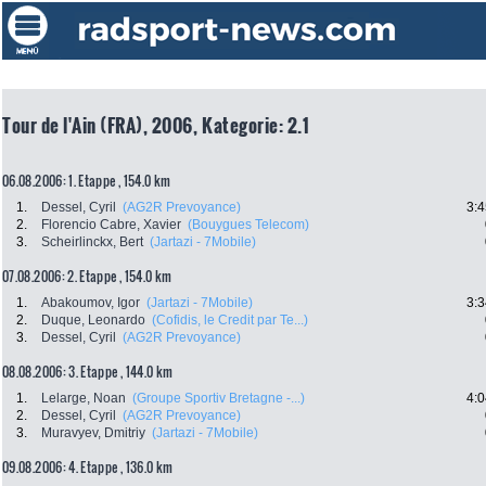
Tour de l'Ain (FRA), 2006, Kategorie: 2.1
06.08.2006: 1. Etappe , 154.0 km
1.
Dessel, Cyril
(AG2R Prevoyance)
3:4
2.
Florencio Cabre, Xavier
(Bouygues Telecom)
3.
Scheirlinckx, Bert
(Jartazi - 7Mobile)
07.08.2006: 2. Etappe , 154.0 km
1.
Abakoumov, Igor
(Jartazi - 7Mobile)
3:3
2.
Duque, Leonardo
(Cofidis, le Credit par Te...)
3.
Dessel, Cyril
(AG2R Prevoyance)
08.08.2006: 3. Etappe , 144.0 km
1.
Lelarge, Noan
(Groupe Sportiv Bretagne -...)
4:0
2.
Dessel, Cyril
(AG2R Prevoyance)
3.
Muravyev, Dmitriy
(Jartazi - 7Mobile)
09.08.2006: 4. Etappe , 136.0 km