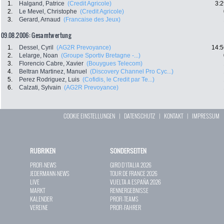
1.
Halgand, Patrice
(Credit Agricole)
3:2
2.
Le Mevel, Christophe
(Credit Agricole)
3.
Gerard, Arnaud
(Francaise des Jeux)
09.08.2006: Gesamtwertung
1.
Dessel, Cyril
(AG2R Prevoyance)
14:5
2.
Lelarge, Noan
(Groupe Sportiv Bretagne -...)
3.
Florencio Cabre, Xavier
(Bouygues Telecom)
4.
Beltran Martinez, Manuel
(Discovery Channel Pro Cyc...)
5.
Perez Rodriguez, Luis
(Cofidis, le Credit par Te...)
6.
Calzati, Sylvain
(AG2R Prevoyance)
COOKIE EINSTELLUNGEN
|
DATENSCHUTZ
|
KONTAKT
|
IMPRESSUM
RUBRIKEN
SONDERSEITEN
PROFI-NEWS
GIRO D`ITALIA 2026
JEDERMANN-NEWS
TOUR DE FRANCE 2026
LIVE
VUELTA A ESPAÑA 2026
MARKT
RENNERGEBNISSE
KALENDER
PROFI-TEAMS
VEREINE
PROFI-FAHRER