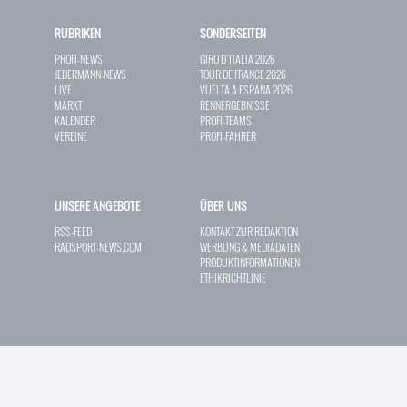
RUBRIKEN
SONDERSEITEN
PROFI-NEWS
GIRO D`ITALIA 2026
JEDERMANN-NEWS
TOUR DE FRANCE 2026
LIVE
VUELTA A ESPAÑA 2026
MARKT
RENNERGEBNISSE
KALENDER
PROFI-TEAMS
VEREINE
PROFI-FAHRER
UNSERE ANGEBOTE
ÜBER UNS
RSS-FEED
KONTAKT ZUR REDAKTION
RADSPORT-NEWS.COM
WERBUNG & MEDIADATEN
PRODUKTINFORMATIONEN
ETHIKRICHTLINIE