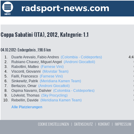
Coppa Sabatini (ITA), 2012, Kategorie: 1.1
04.10.2012: Endergebnis , 198.6 km
1.
Duarte Arevalo, Fabio Andres
(Colombia - Coldeportes)
4:4
2.
Rubiano Chavez, Miguel Angel
(Androni Giocattoli)
3.
Rabottini, Matteo
(Farnese Vini)
4.
Visconti, Giovanni
(Movistar Team)
5.
Failli, Francesco
(Farnese Vini)
6.
Sinkewitz, Patrik
(Meridiana Kamen Team)
7.
Bertazzo, Omar
(Androni Giocattoli)
8.
Ospina Navarro, Dalivier
(Colombia - Coldeportes)
9.
Lövkvist, Thomas
(Sky Procycling)
10.
Rebellin, Davide
(Meridiana Kamen Team)
Alle Platzierungen
COOKIE EINSTELLUNGEN
|
DATENSCHUTZ
|
KONTAKT
|
IMPRESSUM