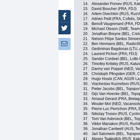
14.
Alexander Porsev (RUS, Ka
15.
David Boucher (FRA, FDJ)
16.
Artem Ovechkin (RUS, RusV
Facebook
17.
Adrien Petit (FRA, Cofidis, S
18.
Benoît Vaugrenard (FRA, FD
Twitter
19.
Michael Olsson (SWE, Team
20.
Jonathan Breyne (BEL, Cre
21.
Nelson Filipe Santos Simoe
Newsletter:
22.
Ben Hermans (BEL, RadioS
23.
Gediminas Bagdonas (LTU, 
24.
Laurent Pichon (FRA, FDJ)
25.
Sander Cordeel (BEL, Lotto 
26.
Timofey Kritskiy (RUS, Katu
27.
Danny van Poppel (NED, Va
28.
Christoph Pfingsten (GER, 
29.
Hugo Houle (CAN, AG2R La
30.
Viacheslav Kuznetsov (RUS,
31.
Pieter Jacobs (BEL, Topspor
32.
Gijs Van Hoecke (BEL, Tops
33.
Arnaud Gerard (FRA, Breta
34.
Wouter Mol (NED, Vacansol
35.
Pierre-Luc Perrichon (FRA,
36.
Nikolay Trusov (RUS, Cycli
37.
Tom Van Asbroeck (BEL, Top
38.
Viktor Manakov (RUS, RusV
39.
Jonathan Cantwell (AUS, Te
40.
Jarl Salomein (BEL, Topspor
41.
Alexey Tsatevitch (RUS, Kat