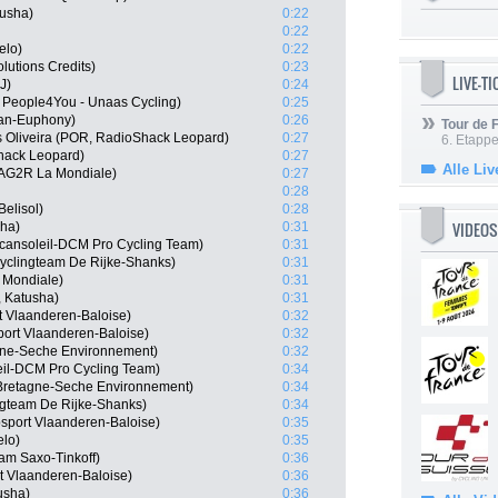
tusha)
0:22
0:22
elo)
0:22
olutions Credits)
0:23
LIVE-T
J)
0:24
 People4You - Unaas Cycling)
0:25
lan-Euphony)
0:26
Tour de
s Oliveira (POR, RadioShack Leopard)
0:27
6. Etapp
hack Leopard)
0:27
Alle Liv
AG2R La Mondiale)
0:27
0:28
Belisol)
0:28
VIDEOS
sha)
0:31
cansoleil-DCM Pro Cycling Team)
0:31
Cyclingteam De Rijke-Shanks)
0:31
 Mondiale)
0:31
 Katusha)
0:31
t Vlaanderen-Baloise)
0:32
port Vlaanderen-Baloise)
0:32
gne-Seche Environnement)
0:32
eil-DCM Pro Cycling Team)
0:34
 Bretagne-Seche Environnement)
0:34
ngteam De Rijke-Shanks)
0:34
sport Vlaanderen-Baloise)
0:35
elo)
0:35
am Saxo-Tinkoff)
0:36
t Vlaanderen-Baloise)
0:36
usha)
0:36