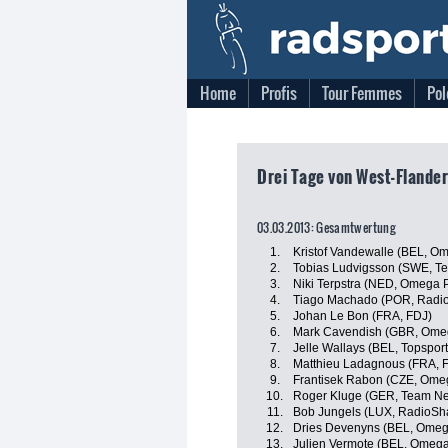
Home
Profis
Tour Femmes
Pol
Drei Tage von West-Flander
03.03.2013: Gesamtwertung
1.
Kristof Vandewalle (BEL, O
2.
Tobias Ludvigsson (SWE, T
3.
Niki Terpstra (NED, Omega 
4.
Tiago Machado (POR, Radi
5.
Johan Le Bon (FRA, FDJ)
6.
Mark Cavendish (GBR, Ome
7.
Jelle Wallays (BEL, Topspor
8.
Matthieu Ladagnous (FRA, 
9.
Frantisek Rabon (CZE, Ome
10.
Roger Kluge (GER, Team N
11.
Bob Jungels (LUX, RadioSh
12.
Dries Devenyns (BEL, Omeg
13.
Julien Vermote (BEL, Omeg