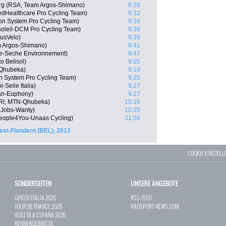
rg (RSA, Team Argos-Shimano)
8:28
edHealthcare Pro Cycling Team)
8:32
n System Pro Cycling Team)
8:34
soleil-DCM Pro Cycling Team)
8:36
usVelo)
8:39
m Argos-Shimano)
8:41
gne-Seche Environnement)
8:47
o Belisol)
9:05
-Qhubeka)
9:19
 System Pro Cycling Team)
9:20
i-Selle Italia)
9:27
lan-Euphony)
9:27
ERI, MTN-Qhubeka)
10:16
 Jobs-Wanty)
10:20
People4You-Unaas Cycling)
11:56
est-Flandern (BEL), 2013
COOKIE EINSTEL
SONDERSEITEN
UNSERE ANGEBOTE
GIRO D`ITALIA 2026
RSS-FEED
TOUR DE FRANCE 2026
RADSPORT-NEWS.COM
VUELTA A ESPAÑA 2026
RENNERGEBNISSE