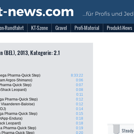
en-Rundfahrt
KT-Szene
Gravel
Profi-Material
Produkt-News
n (BEL), 2013, Kategorie: 2.1
mega Pharma-Quick Step)
8:33:22
eam Argos-Shimano)
0:06
Pharma-Quick Step)
0:07
oShack Leopard)
0:08
0:11
ga Pharma-Quick Step)
0:12
t Vlaanderen-Baloise)
0:12
FDJ)
0:14
ga Pharma-Quick Step)
0:15
etApp-Endura)
0:18
ack Leopard)
0:18
a Pharma-Quick Step)
0:19
Steady
a Pharma-Quick Step)
0:20