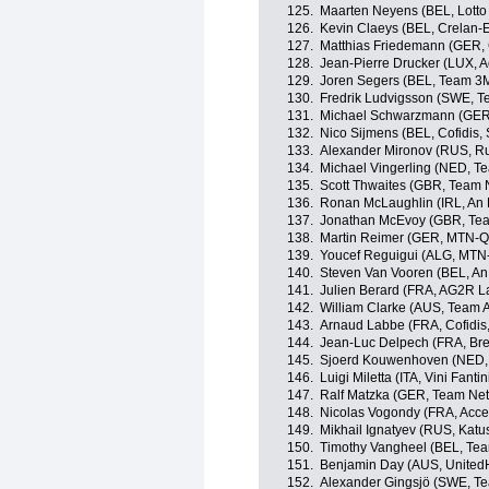
125.
Maarten Neyens (BEL, Lotto 
126.
Kevin Claeys (BEL, Crelan-
127.
Matthias Friedemann (GER,
128.
Jean-Pierre Drucker (LUX, 
129.
Joren Segers (BEL, Team 3
130.
Fredrik Ludvigsson (SWE, 
131.
Michael Schwarzmann (GER
132.
Nico Sijmens (BEL, Cofidis, 
133.
Alexander Mironov (RUS, R
134.
Michael Vingerling (NED, T
135.
Scott Thwaites (GBR, Team
136.
Ronan McLaughlin (IRL, An 
137.
Jonathan McEvoy (GBR, Te
138.
Martin Reimer (GER, MTN-
139.
Youcef Reguigui (ALG, MT
140.
Steven Van Vooren (BEL, An
141.
Julien Berard (FRA, AG2R L
142.
William Clarke (AUS, Team 
143.
Arnaud Labbe (FRA, Cofidis,
144.
Jean-Luc Delpech (FRA, Br
145.
Sjoerd Kouwenhoven (NED, 
146.
Luigi Miletta (ITA, Vini Fantini
147.
Ralf Matzka (GER, Team Ne
148.
Nicolas Vogondy (FRA, Acce
149.
Mikhail Ignatyev (RUS, Katu
150.
Timothy Vangheel (BEL, Te
151.
Benjamin Day (AUS, UnitedH
152.
Alexander Gingsjö (SWE, T