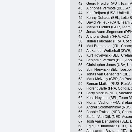
42.
Georg Preidler (AUT, Team 
43.
Alphonse Vermote (BEL, An 
44.
Kiel Reijnen (USA, UnitedHe
45.
Kenny Dehaes (BEL, Lotto Be
46.
David Veilleux (CAN, Team 
47.
Markus Eichler (GER, Team
48.
Jonas Aaen Jörgensen (DEN
49.
Anthony Geslin (FRA, FDJ)
50.
Julien Fouchard (FRA, Cofidi
51.
Matt Brammeier (IRL, Champ
52.
Alexander Wetterhall (SWE
53.
Kurt Hovelynck (BEL, Crela
54.
Benjamin Verraes (BEL, Acc
55.
Christopher Jones (USA, Un
56.
Stijn Neirynck (BEL, Topspo
57.
Jonas Van Genechten (BEL, L
58.
Mark McNally (GBR, An Post
59.
Roman Maikin (RUS, RusVe
60.
Florent Barle (FRA, Cofidis, 
61.
Barry Markus (NED, Vacanso
62.
Kess Heytens (BEL, Team 3
63.
Florian Vachon (FRA, Breta
64.
Andrei Solomennikov (RUS,
65.
Bobbie Traksel (NED, Cham
66.
Stefan Van Dijk (NED, Accen
67.
Tosh Van Der Sande (BEL, Lo
68.
Egidijus Juodvalkis (LTU, C
69.
Alessandro Bazzana (ITA, U