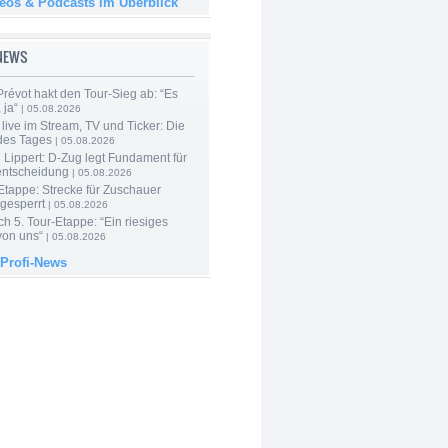
deos & Podcasts im Überblick
-NEWS
révot hakt den Tour-Sieg ab: “Es
 ja“
| 05.08.2026
live im Stream, TV und Ticker: Die
des Tages
| 05.08.2026
Lippert: D-Zug legt Fundament für
entscheidung
| 05.08.2026
Etappe: Strecke für Zuschauer
 gesperrt
| 05.08.2026
h 5. Tour-Etappe: “Ein riesiges
on uns“
| 05.08.2026
 Profi-News