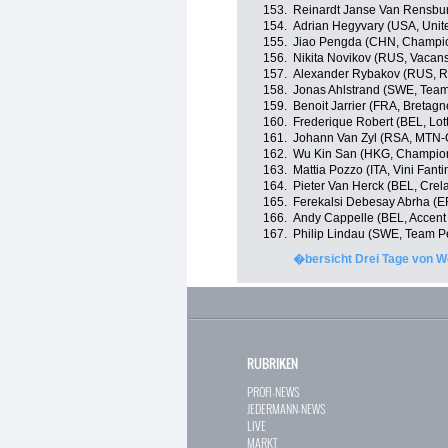
153.
Reinardt Janse Van Rensbu
154.
Adrian Hegyvary (USA, Unit
155.
Jiao Pengda (CHN, Champio
156.
Nikita Novikov (RUS, Vacan
157.
Alexander Rybakov (RUS, R
158.
Jonas Ahlstrand (SWE, Tea
159.
Benoit Jarrier (FRA, Breta
160.
Frederique Robert (BEL, Lott
161.
Johann Van Zyl (RSA, MTN
162.
Wu Kin San (HKG, Champion
163.
Mattia Pozzo (ITA, Vini Fantin
164.
Pieter Van Herck (BEL, Cre
165.
Ferekalsi Debesay Abrha (
166.
Andy Cappelle (BEL, Accent
167.
Philip Lindau (SWE, Team 
�bersicht Drei Tage von W
RUBRIKEN
PROFI-NEWS
JEDERMANN-NEWS
LIVE
MARKT