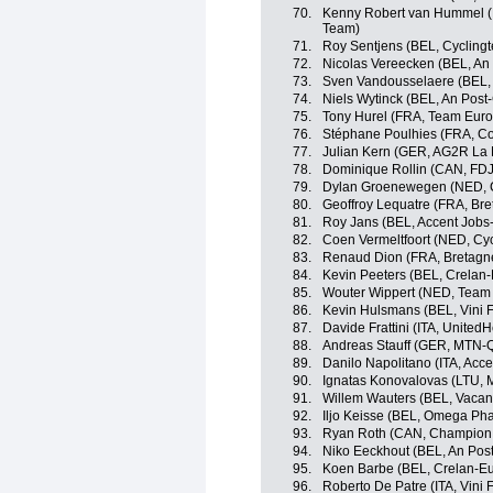
70.
Kenny Robert van Hummel (
Team)
71.
Roy Sentjens (BEL, Cycling
72.
Nicolas Vereecken (BEL, An 
73.
Sven Vandousselaere (BEL, 
74.
Niels Wytinck (BEL, An Post
75.
Tony Hurel (FRA, Team Euro
76.
Stéphane Poulhies (FRA, Cofi
77.
Julian Kern (GER, AG2R La 
78.
Dominique Rollin (CAN, FDJ
79.
Dylan Groenewegen (NED, C
80.
Geoffroy Lequatre (FRA, Br
81.
Roy Jans (BEL, Accent Jobs
82.
Coen Vermeltfoort (NED, Cy
83.
Renaud Dion (FRA, Bretagn
84.
Kevin Peeters (BEL, Crelan
85.
Wouter Wippert (NED, Team
86.
Kevin Hulsmans (BEL, Vini Fan
87.
Davide Frattini (ITA, United
88.
Andreas Stauff (GER, MTN-
89.
Danilo Napolitano (ITA, Acc
90.
Ignatas Konovalovas (LTU,
91.
Willem Wauters (BEL, Vacan
92.
Iljo Keisse (BEL, Omega Ph
93.
Ryan Roth (CAN, Champion 
94.
Niko Eeckhout (BEL, An Post
95.
Koen Barbe (BEL, Crelan-E
96.
Roberto De Patre (ITA, Vini Fa