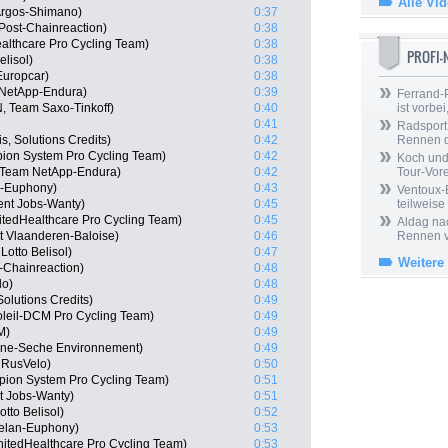
Alle Vi
Argos-Shimano)
0:37
Post-Chainreaction)
0:38
althcare Pro Cycling Team)
0:38
PROFI
lisol)
0:38
Europcar)
0:38
 NetApp-Endura)
0:39
Ferrand-P
, Team Saxo-Tinkoff)
0:40
ist vorbei,
0:41
Radsport 
s, Solutions Credits)
0:42
Rennen 
ion System Pro Cycling Team)
0:42
Koch und 
, Team NetApp-Endura)
0:42
Tour-Vor
n-Euphony)
0:43
Ventoux-
ent Jobs-Wanty)
0:45
teilweise
itedHealthcare Pro Cycling Team)
0:45
Aldag nac
rt Vlaanderen-Baloise)
0:46
Rennen v
otto Belisol)
0:47
Weitere
-Chainreaction)
0:48
lo)
0:48
Solutions Credits)
0:49
leil-DCM Pro Cycling Team)
0:49
M)
0:49
gne-Seche Environnement)
0:49
 RusVelo)
0:50
pion System Pro Cycling Team)
0:51
t Jobs-Wanty)
0:51
tto Belisol)
0:52
relan-Euphony)
0:53
nitedHealthcare Pro Cycling Team)
0:53