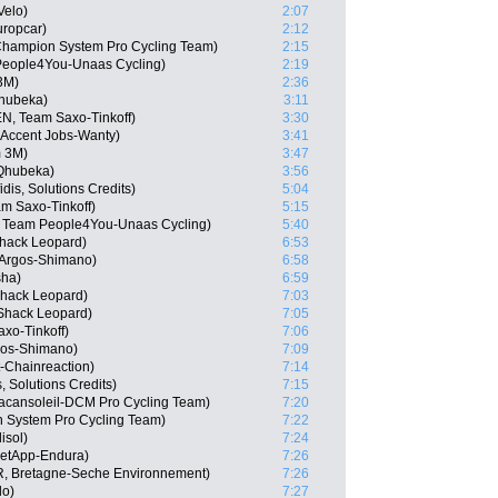
Velo)
2:07
uropcar)
2:12
 Champion System Pro Cycling Team)
2:15
People4You-Unaas Cycling)
2:19
3M)
2:36
hubeka)
3:11
EN, Team Saxo-Tinkoff)
3:30
 Accent Jobs-Wanty)
3:41
m 3M)
3:47
-Qhubeka)
3:56
is, Solutions Credits)
5:04
m Saxo-Tinkoff)
5:15
 Team People4You-Unaas Cycling)
5:40
Shack Leopard)
6:53
 Argos-Shimano)
6:58
sha)
6:59
Shack Leopard)
7:03
Shack Leopard)
7:05
xo-Tinkoff)
7:06
gos-Shimano)
7:09
-Chainreaction)
7:14
, Solutions Credits)
7:15
acansoleil-DCM Pro Cycling Team)
7:20
 System Pro Cycling Team)
7:22
isol)
7:24
NetApp-Endura)
7:26
, Bretagne-Seche Environnement)
7:26
lo)
7:27