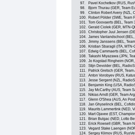
97.
Pavel Kochetkov (RUS, Rus
98.
Bjorn Thurau (GER, Team E
99.
Clinton Robert Avery (NZL,
100.
Robert Pölder (SWE, Team 
101.
Tom Goovaerts (BEL, Team 
102.
Gerald Ciolek (GER, MTN-Q
103.
Christopher Juul Jensen (D
104.
James Vanlandschoot (BEL,
105.
Jimmy Janssens (BEL, Tea
106.
Kristian Sbaragli (ITA, MTN
107.
Edwig Cammaerts (BEL, Cofid
108.
Takashi Miyazawa (JPN, Tea
109.
Jo Kogstad Ringheim (NOR,
110.
Stijn Devolder (BEL, Radio
111.
Patrick Gretsch (GER, Team
112.
Anton Vorobyev (RUS, Katu
113.
Jesse Sergent (NZL, Radio
114.
Benjamin King (USA, Radio
115.
Jay McCarthy (AUS, Team Sa
116.
Nikias Arndt (GER, Team Ar
117.
Glenn O'Shea (AUS, An Post
118.
Jan Ghyselinck (BEL, Cofidis
119.
Maurits Lammertink (NED, V
120.
Mart Ojavee (EST, Champion
121.
Brian Bulgac (NED, Lotto Bel
122.
Erick Rowsell (GBR, Team 
123.
Vegard Stake Laengen (NOR
124.
Sergey Klimov (RUS, RusVe