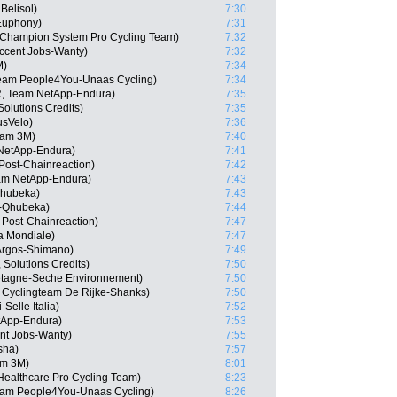
Belisol)
7:30
Euphony)
7:31
 Champion System Pro Cycling Team)
7:32
Accent Jobs-Wanty)
7:32
M)
7:34
Team People4You-Unaas Cycling)
7:34
, Team NetApp-Endura)
7:35
Solutions Credits)
7:35
usVelo)
7:36
eam 3M)
7:40
 NetApp-Endura)
7:41
Post-Chainreaction)
7:42
am NetApp-Endura)
7:43
Qhubeka)
7:43
N-Qhubeka)
7:44
 Post-Chainreaction)
7:47
a Mondiale)
7:47
Argos-Shimano)
7:49
 Solutions Credits)
7:50
etagne-Seche Environnement)
7:50
Cyclingteam De Rijke-Shanks)
7:50
-Selle Italia)
7:52
tApp-Endura)
7:53
nt Jobs-Wanty)
7:55
sha)
7:57
am 3M)
8:01
ealthcare Pro Cycling Team)
8:23
eam People4You-Unaas Cycling)
8:26