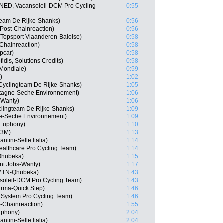
NED, Vacansoleil-DCM Pro Cycling
0:55
team De Rijke-Shanks)
0:56
Post-Chainreaction)
0:56
Topsport Vlaanderen-Baloise)
0:58
-Chainreaction)
0:58
pcar)
0:58
dis, Solutions Credits)
0:58
Mondiale)
0:59
)
1:02
yclingteam De Rijke-Shanks)
1:05
etagne-Seche Environnement)
1:06
-Wanty)
1:06
clingteam De Rijke-Shanks)
1:09
e-Seche Environnement)
1:09
-Euphony)
1:10
 3M)
1:13
tini-Selle Italia)
1:14
Healthcare Pro Cycling Team)
1:14
Qhubeka)
1:15
ent Jobs-Wanty)
1:17
 MTN-Qhubeka)
1:43
soleil-DCM Pro Cycling Team)
1:43
arma-Quick Step)
1:46
System Pro Cycling Team)
1:46
-Chainreaction)
1:55
uphony)
2:04
ntini-Selle Italia)
2:04