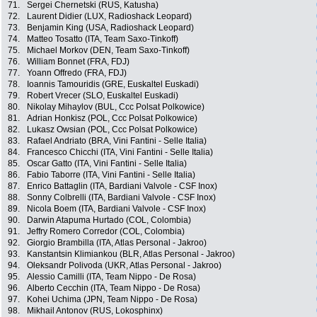
71.
Sergei Chernetski (RUS, Katusha)
72.
Laurent Didier (LUX, Radioshack Leopard)
73.
Benjamin King (USA, Radioshack Leopard)
74.
Matteo Tosatto (ITA, Team Saxo-Tinkoff)
75.
Michael Morkov (DEN, Team Saxo-Tinkoff)
76.
William Bonnet (FRA, FDJ)
77.
Yoann Offredo (FRA, FDJ)
78.
Ioannis Tamouridis (GRE, Euskaltel Euskadi)
79.
Robert Vrecer (SLO, Euskaltel Euskadi)
80.
Nikolay Mihaylov (BUL, Ccc Polsat Polkowice)
81.
Adrian Honkisz (POL, Ccc Polsat Polkowice)
82.
Lukasz Owsian (POL, Ccc Polsat Polkowice)
83.
Rafael Andriato (BRA, Vini Fantini - Selle Italia)
84.
Francesco Chicchi (ITA, Vini Fantini - Selle Italia)
85.
Oscar Gatto (ITA, Vini Fantini - Selle Italia)
86.
Fabio Taborre (ITA, Vini Fantini - Selle Italia)
87.
Enrico Battaglin (ITA, Bardiani Valvole - CSF Inox)
88.
Sonny Colbrelli (ITA, Bardiani Valvole - CSF Inox)
89.
Nicola Boem (ITA, Bardiani Valvole - CSF Inox)
90.
Darwin Atapuma Hurtado (COL, Colombia)
91.
Jeffry Romero Corredor (COL, Colombia)
92.
Giorgio Brambilla (ITA, Atlas Personal - Jakroo)
93.
Kanstantsin Klimiankou (BLR, Atlas Personal - Jakroo)
94.
Oleksandr Polivoda (UKR, Atlas Personal - Jakroo)
95.
Alessio Camilli (ITA, Team Nippo - De Rosa)
96.
Alberto Cecchin (ITA, Team Nippo - De Rosa)
97.
Kohei Uchima (JPN, Team Nippo - De Rosa)
98.
Mikhail Antonov (RUS, Lokosphinx)