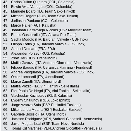
43.
Carlos Julian Quintero (COL, Colombia)
44.
Edwin Avila Vanegas (COL, Colombia)
45.
Manuele Boaro (ITA, Team Saxo-Tinkoff)
46.
Michael Rogers (AUS, Team Saxo-Tinkoff)
47.
Jarlinson Pantano (COL, Colombia)
48.
Marco Haller (AUT, Katusha)
49.
Jonathan Castroviejo Nicolas (ESP, Movistar Team)
50.
Enrico Gasparotto (ITA, Astana Pro Team)
51.
Sacha Modolo (ITA, Bardiani Valvole - CSF Inox)
52.
Filippo Fortin (ITA, Bardiani Valvole - CSF Inox)
53.
Arnaud Demare (FRA, FDJ)
54.
Alexander Porsev (RUS, Katusha)
55.
Zsolt Der (HUN, Utensilnord)
56.
Mattia Gavazzi (ITA, Androni Giocattoli - Venezuela)
57.
Filippo Baggio (ITA, Ceramica Flaminia - Fondriest)
58.
Andrea Pasqualon (ITA, Bardiani Valvole - CSF Inox)
59.
Omar Lombardi (ITA, Utensilnord)
60.
Marco Zanotti (ITA, Utensilnord)
61.
Mattia Pozzo (ITA, Vini Fantini - Selle Italia)
62.
Pier Paolo De Negri (ITA, Vini Fantini - Selle Italia)
63.
Viacheslav Kuznetsov (RUS, Katusha)
64.
Evgeny Shalunov (RUS, Lokosphinx)
65.
Jorge Azanza Soto (ESP, Euskaltel Euskadi)
66.
Mikel Landa Meana (ESP, Euskaltel Euskadi)
67.
Gabriele Bosisio (ITA, Utensilnord)
68.
Jackson Rodriguez (VEN, Androni Giocattoli - Venezuela)
69.
Javier Megias Leal (ESP, Team Novo Nordisk)
70.
Tomas Gil Martinez (VEN, Androni Giocattoli - Venezuela)