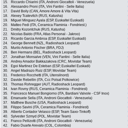
15.
Riccardo Chiarini (ITA, Androni Giocattoli - Venezuela)
16.
Alessandro Proni (ITA, Vini Fantini - Selle Italia)
17.
David Boily (CAN, Amore Amore & Vita Vita)
18.
Alexey Tcatevitch (RUS, Katusha)
19.
Miguel Minguez Ayala (ESP, Euskaltel Euskadi)
20.
Matteo Fedi (ITA, Ceramica Flaminia - Fondriest.)
21.
Dmitry Kozontchuk (RUS, Katusha)
22.
Nicolas Baldo (FRA, Atlas Personal - Jakroo)
23.
Ricardo Garcia Ambroa (ESP, Euskaltel Euskadi)
24.
George Bennett (NZL, Radioshack Leopard)
25.
Murilo Antonio Fischer (BRA, FDJ)
26.
Ben Hermans (BEL, Radioshack Leopard)
27.
Jonathan Monsalve (VEN, Vini Fantini - Selle Italia)
28.
Andrey Amador Bakkazakova (CRC, Movistar Team)
29.
Egoi Martinez De Esteban (ESP, Euskaltel Euskadi)
30.
Angel Madrazo Ruiz (ESP, Movistar Team)
31.
Frederico Rocchetti (ITA, Utensilnord)
32.
Davide Rebellin (ITA, Ccc Polsat Polkowice)
33.
Thomas Rohregger (AUT, Radioshack Leopard)
34.
Ivan Rovny (RUS, Ceramica Flaminia - Fondriest)
35.
Francesco Manuel Bongiorno (ITA, Bardiani Valvole - CSF Inox)
36.
Emanuele Sella (ITA, Androni Giocattoli - Venezuela)
37.
Matthew Busche (USA, Radioshack Leopard)
38.
Filippo Savini (ITA, Ceramica Flaminia - Fondriest)
39.
Alberto Contador Velasco (ESP, Team Saxo-Tinkoff)
40.
Sylvester Szmyd (POL, Movistar Team)
41.
Franco Pellizotti (ITA, Androni Giocattoli - Venezuela)
42.
Fabio Duarte Arevalo (COL, Colombia)