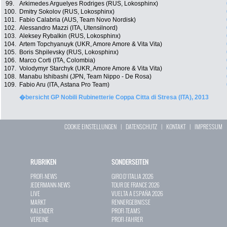
99.
Arkimedes Arguelyes Rodriges (RUS, Lokosphinx)
100.
Dmitry Sokolov (RUS, Lokosphinx)
101.
Fabio Calabria (AUS, Team Novo Nordisk)
102.
Alessandro Mazzi (ITA, Utensilnord)
103.
Aleksey Rybalkin (RUS, Lokosphinx)
104.
Artem Topchyanuyk (UKR, Amore Amore & Vita Vita)
105.
Boris Shpilevsky (RUS, Lokosphinx)
106.
Marco Corti (ITA, Colombia)
107.
Volodymyr Starchyk (UKR, Amore Amore & Vita Vita)
108.
Manabu Ishibashi (JPN, Team Nippo - De Rosa)
109.
Fabio Aru (ITA, Astana Pro Team)
�bersicht GP Nobili Rubinetterie Coppa Citta di Stresa (ITA), 2013
COOKIE EINSTELLUNGEN
|
DATENSCHUTZ
|
KONTAKT
|
IMPRESSUM
RUBRIKEN
SONDERSEITEN
PROFI-NEWS
GIRO D`ITALIA 2026
JEDERMANN-NEWS
TOUR DE FRANCE 2026
LIVE
VUELTA A ESPAÑA 2026
MARKT
RENNERGEBNISSE
KALENDER
PROFI-TEAMS
VEREINE
PROFI-FAHRER