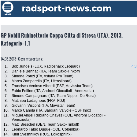
GP Nobili Rubinetterie Coppa Citta di Stresa (ITA), 2013,
Kategorie: 1.1
14.03.2013: Gesamtwertung
1.
Bob Jungels (LUX, Radioshack Leopard)
4:3
2.
Daniele Bennati (ITA, Team Saxo-Tinkoff)
3.
Simone Ponzi (ITA, Astana Pro Team)
4.
Marco Zamparella (ITA, Utensilnord)
5.
Francisco Ventoso Alberdi (ESP, Movisstar Team)
6.
Fabio Felline (ITA, Androni Giocattoli - Venezuela)
7.
Simone Campagnaro (ITA, Team Nippo - De Rosa)
8.
Matthieu Ladagnous (FRA, FDJ)
9.
Giovanni Visconti (ITA, Movistar Team)
10.
Marco Canola (ITA, Bardiani Valvole - CSF Inox)
11.
Miguel Angel Rubiano Chavez (COL, Androni Giocattoli -
Venezuela)
12.
Matti Breschel (DEN, Team Saxo-Tinkoff)
13.
Leonardo Fabio Duque (COL, Colombia)
14.
Kirill Sveshnikov (RUS, Lokosphinx)