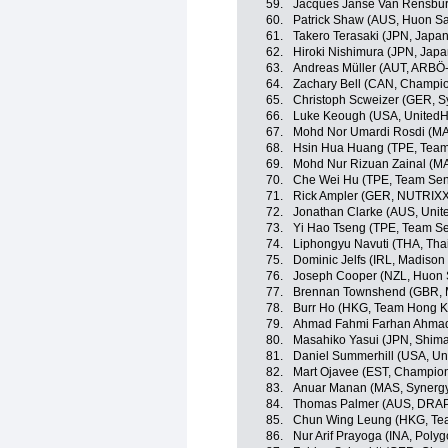
59.
Jacques Janse Van Rensbu
60.
Patrick Shaw (AUS, Huon S
61.
Takero Terasaki (JPN, Japa
62.
Hiroki Nishimura (JPN, Jap
63.
Andreas Müller (AUT, ARBÖ
64.
Zachary Bell (CAN, Champio
65.
Christoph Scweizer (GER, S
66.
Luke Keough (USA, UnitedHe
67.
Mohd Nor Umardi Rosdi (MA
68.
Hsin Hua Huang (TPE, Team 
69.
Mohd Nur Rizuan Zainal (MA
70.
Che Wei Hu (TPE, Team Sent
71.
Rick Ampler (GER, NUTRIX
72.
Jonathan Clarke (AUS, Unit
73.
Yi Hao Tseng (TPE, Team Se
74.
Liphongyu Navuti (THA, Tha
75.
Dominic Jelfs (IRL, Madiso
76.
Joseph Cooper (NZL, Huon 
77.
Brennan Townshend (GBR, 
78.
Burr Ho (HKG, Team Hong K
79.
Ahmad Fahmi Farhan Ahmad 
80.
Masahiko Yasui (JPN, Shim
81.
Daniel Summerhill (USA, Un
82.
Mart Ojavee (EST, Champion
83.
Anuar Manan (MAS, Synergy
84.
Thomas Palmer (AUS, DRAP
85.
Chun Wing Leung (HKG, Te
86.
Nur Arif Prayoga (INA, Poly