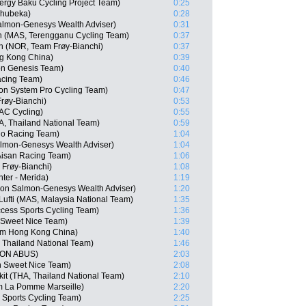
ergy Baku Cycling Project Team)
0:25
Qhubeka)
0:28
almon-Genesys Wealth Adviser)
0:31
 (MAS, Terengganu Cycling Team)
0:37
n (NOR, Team Frøy-Bianchi)
0:37
g Kong China)
0:39
n Genesis Team)
0:40
acing Team)
0:46
n System Pro Cycling Team)
0:47
røy-Bianchi)
0:53
AC Cycling)
0:55
, Thailand National Team)
0:59
no Racing Team)
1:04
almon-Genesys Wealth Adviser)
1:04
 Aisan Racing Team)
1:06
Frøy-Bianchi)
1:08
er - Merida)
1:19
on Salmon-Genesys Wealth Adviser)
1:20
ti (MAS, Malaysia National Team)
1:35
cess Sports Cycling Team)
1:36
 Sweet Nice Team)
1:39
am Hong Kong China)
1:40
 Thailand National Team)
1:46
XION ABUS)
2:03
n Sweet Nice Team)
2:08
it (THA, Thailand National Team)
2:10
m La Pomme Marseille)
2:20
Sports Cycling Team)
2:25