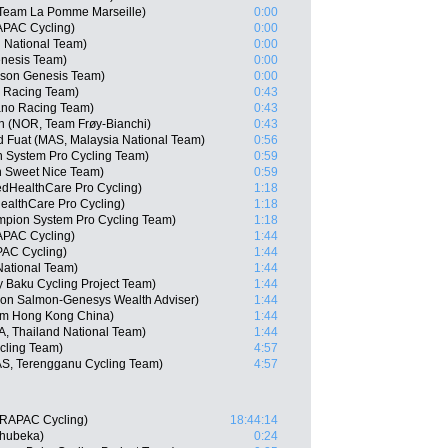
Team La Pomme Marseille)
0:00
APAC Cycling)
0:00
n National Team)
0:00
enesis Team)
0:00
son Genesis Team)
0:00
o Racing Team)
0:43
no Racing Team)
0:43
n (NOR, Team Frøy-Bianchi)
0:43
Fuat (MAS, Malaysia National Team)
0:56
 System Pro Cycling Team)
0:59
n Sweet Nice Team)
0:59
edHealthCare Pro Cycling)
1:18
althCare Pro Cycling)
1:18
mpion System Pro Cycling Team)
1:18
APAC Cycling)
1:44
AC Cycling)
1:44
National Team)
1:44
 Baku Cycling Project Team)
1:44
on Salmon-Genesys Wealth Adviser)
1:44
am Hong Kong China)
1:44
, Thailand National Team)
1:44
cling Team)
4:57
S, Terengganu Cycling Team)
4:57
DRAPAC Cycling)
18:44:14
hubeka)
0:24