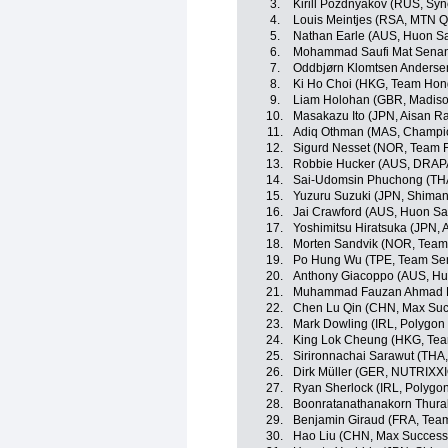
3.
Kirill Pozdnyakov (RUS, Syn
4.
Louis Meintjes (RSA, MTN 
5.
Nathan Earle (AUS, Huon S
6.
Mohammad Saufi Mat Senan
7.
Oddbjørn Klomtsen Anderse
8.
Ki Ho Choi (HKG, Team Hon
9.
Liam Holohan (GBR, Madiso
10.
Masakazu Ito (JPN, Aisan R
11.
Adiq Othman (MAS, Champio
12.
Sigurd Nesset (NOR, Team F
13.
Robbie Hucker (AUS, DRAP
14.
Sai-Udomsin Phuchong (THA
15.
Yuzuru Suzuki (JPN, Shima
16.
Jai Crawford (AUS, Huon S
17.
Yoshimitsu Hiratsuka (JPN,
18.
Morten Sandvik (NOR, Team 
19.
Po Hung Wu (TPE, Team Sent
20.
Anthony Giacoppo (AUS, Hu
21.
Muhammad Fauzan Ahmad Luf
22.
Chen Lu Qin (CHN, Max Suc
23.
Mark Dowling (IRL, Polygon
24.
King Lok Cheung (HKG, Te
25.
Sirironnachai Sarawut (THA,
26.
Dirk Müller (GER, NUTRIX
27.
Ryan Sherlock (IRL, Polygo
28.
Boonratanathanakorn Thurak
29.
Benjamin Giraud (FRA, Tea
30.
Hao Liu (CHN, Max Success 