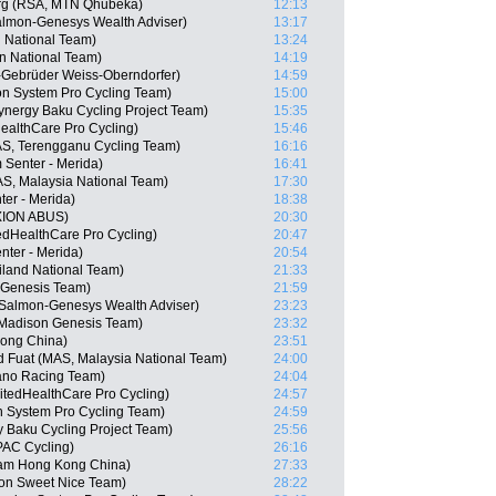
rg (RSA, MTN Qhubeka)
12:13
almon-Genesys Wealth Adviser)
13:17
n National Team)
13:24
an National Team)
14:19
-Gebrüder Weiss-Oberndorfer)
14:59
n System Pro Cycling Team)
15:00
ynergy Baku Cycling Project Team)
15:35
althCare Pro Cycling)
15:46
S, Terengganu Cycling Team)
16:16
Senter - Merida)
16:41
S, Malaysia National Team)
17:30
er - Merida)
18:38
XION ABUS)
20:30
edHealthCare Pro Cycling)
20:47
nter - Merida)
20:54
iland National Team)
21:33
n Genesis Team)
21:59
Salmon-Genesys Wealth Adviser)
23:23
Madison Genesis Team)
23:32
ong China)
23:51
Fuat (MAS, Malaysia National Team)
24:00
ano Racing Team)
24:04
itedHealthCare Pro Cycling)
24:57
 System Pro Cycling Team)
24:59
 Baku Cycling Project Team)
25:56
AC Cycling)
26:16
am Hong Kong China)
27:33
gon Sweet Nice Team)
28:22