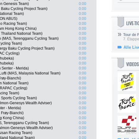
n Genesis Team)
0:00
 Baku Cycling Project Team)
0:00
ational Team)
0:00
XION ABUS)
0:00
LIVE-T
no Racing Team)
0:00
am Hong Kong China)
0:00
 Thailand National Team)
0:00
Tour de
 (MAS, Terengganu Cycling Team)
0:00
7. Etappe
ycling Team)
0:00
Alle Liv
ergy Baku Cycling Project Team)
0:00
AC Cycling)
0:00
Qhubeka)
0:00
VIDEOS
hubeka)
0:00
Senter - Merida)
0:00
ti (MAS, Malaysia National Team)
0:00
røy-Bianchi)
0:00
an National Team)
0:00
DRAPAC Cycling)
0:00
acing Team)
0:00
Sports Cycling Team)
0:00
almon-Genesys Wealth Adviser)
0:00
er - Merida)
0:00
Frøy-Bianchi)
0:00
g Kong China)
0:00
S, Terengganu Cycling Team)
0:00
almon-Genesys Wealth Adviser)
0:00
 Aisan Racing Team)
0:00
iland National Team)
0:00