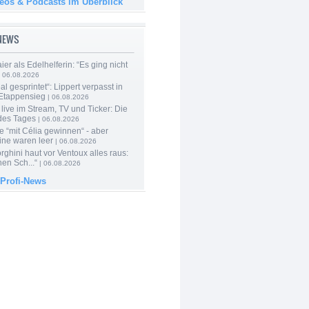
deos & Podcasts im Überblick
-NEWS
er als Edelhelferin: “Es ging nicht
 06.08.2026
al gesprintet“: Lippert verpasst in
Etappensieg
| 06.08.2026
live im Stream, TV und Ticker: Die
des Tages
| 06.08.2026
e “mit Célia gewinnen“ - aber
ine waren leer
| 06.08.2026
ghini haut vor Ventoux alles raus:
en Sch...“
| 06.08.2026
 Profi-News