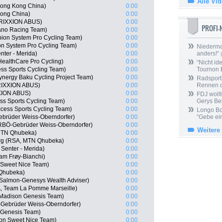
Alle Vi
ong Kong China)
0:00
ong China)
0:00
TRIXXION ABUS)
0:00
PROFI
ano Racing Team)
0:00
ion System Pro Cycling Team)
0:00
n System Pro Cycling Team)
0:00
Niedermai
nter - Merida)
0:00
anders!“
|
HealthCare Pro Cycling)
0:00
“Nicht ide
ss Sports Cycling Team)
0:00
Tournon 
ynergy Baku Cycling Project Team)
0:00
Radsport 
RIXXION ABUS)
0:00
Rennen 
XION ABUS)
0:00
FDJ wollt
s Sports Cycling Team)
0:00
Gerys Be
cess Sports Cycling Team)
0:00
Longo Bor
ebrüder Weiss-Oberndorfer)
0:00
“Gebe ein
RBÖ-Gebrüder Weiss-Oberndorfer)
0:00
Weitere
MTN Qhubeka)
0:00
rg (RSA, MTN Qhubeka)
0:00
Senter - Merida)
0:00
am Frøy-Bianchi)
0:00
 Sweet Nice Team)
0:00
 Qhubeka)
0:00
Salmon-Genesys Wealth Adviser)
0:00
A, Team La Pomme Marseille)
0:00
Madison Genesis Team)
0:00
-Gebrüder Weiss-Oberndorfer)
0:00
n Genesis Team)
0:00
gon Sweet Nice Team)
0:00