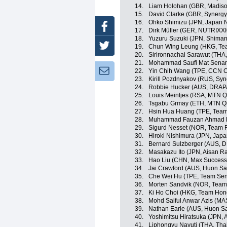
14.
Liam Holohan (GBR, Madiso
15.
David Clarke (GBR, Synergy
16.
Ohko Shimizu (JPN, Japan N
Facebook
17.
Dirk Müller (GER, NUTRIX
18.
Yuzuru Suzuki (JPN, Shima
Twitter
19.
Chun Wing Leung (HKG, Te
20.
Sirironnachai Sarawut (THA,
21.
Mohammad Saufi Mat Senan
Newsletter:
22.
Yin Chih Wang (TPE, CCN C
23.
Kirill Pozdnyakov (RUS, Syn
24.
Robbie Hucker (AUS, DRAP
25.
Louis Meintjes (RSA, MTN 
26.
Tsgabu Grmay (ETH, MTN Q
27.
Hsin Hua Huang (TPE, Team 
28.
Muhammad Fauzan Ahmad Luf
29.
Sigurd Nesset (NOR, Team F
30.
Hiroki Nishimura (JPN, Jap
31.
Bernard Sulzberger (AUS, 
32.
Masakazu Ito (JPN, Aisan R
33.
Hao Liu (CHN, Max Success 
34.
Jai Crawford (AUS, Huon S
35.
Che Wei Hu (TPE, Team Sent
36.
Morten Sandvik (NOR, Team 
37.
Ki Ho Choi (HKG, Team Hon
38.
Mohd Saiful Anwar Azis (MA
39.
Nathan Earle (AUS, Huon S
40.
Yoshimitsu Hiratsuka (JPN,
41.
Liphongyu Navuti (THA, Tha