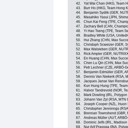
42.
Yat Wai Chan (HKG, Team H
43.
Burr Ho (HKG, Team Hong K
44.
Benjamin Sydlik (GER, NU
45.
Masahiko Yasui (JPN, Shim
46.
Chun Kai Feng (TPE, Champ
47.
Zachary Bell (CAN, Champio
48.
Yi Hao Tseng (TPE, Team Se
49.
Bradley White (USA, United
50.
Hui Zhang (CHN, Max Succe
51.
Christoph Scweizer (GER, S
52.
Max Walsleben (GER, NUT
53.
Rick Ampler (GER, NUTRIX
54.
En Huang (CHN, Max Succes
55.
Chen Lu Qin (CHN, Max Suc
56.
Petr Lechner (CZE, ARBÖ-G
57.
Benjamin Edmüller (GER, A
58.
Dennis Van Niekerk (RSA, 
59.
Jacques Janse Van Rensbu
60.
Kun Hung Hung (TPE, Team 
61.
Halvor Tandrevold (NOR, Te
62.
Mark Dowling (IRL, Polygon
63.
Johann Van Zyl (RSA, MTN
64.
Joseph Cooper (NZL, Huon 
65.
Christopher Jenninngs (RS
66.
Brennan Townshend (GBR, 
67.
Andreas Müller (AUT, ARBÖ
68.
Dominic Jelfs (IRL, Madiso
69.
Nur Arif Prayoga (INA, Poly