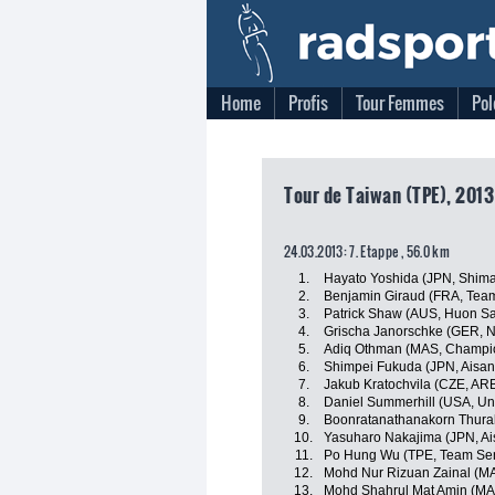
Home
Profis
Tour Femmes
Pol
Tour de Taiwan (TPE), 2013
24.03.2013: 7. Etappe , 56.0 km
1.
Hayato Yoshida (JPN, Shim
2.
Benjamin Giraud (FRA, Tea
3.
Patrick Shaw (AUS, Huon S
4.
Grischa Janorschke (GER,
5.
Adiq Othman (MAS, Champio
6.
Shimpei Fukuda (JPN, Aisa
7.
Jakub Kratochvila (CZE, AR
8.
Daniel Summerhill (USA, Un
9.
Boonratanathanakorn Thurak
10.
Yasuharo Nakajima (JPN, A
11.
Po Hung Wu (TPE, Team Sent
12.
Mohd Nur Rizuan Zainal (MA
13.
Mohd Shahrul Mat Amin (MA