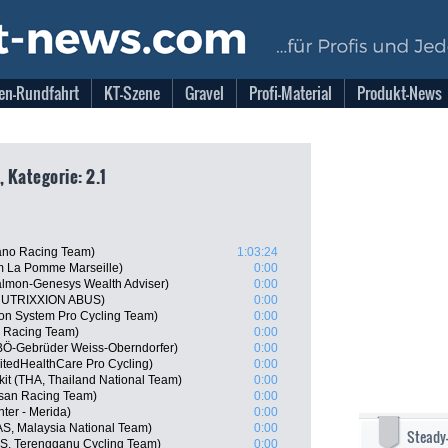
en-Rundfahrt
KT-Szene
Gravel
Profi-Material
Produkt-News
, Kategorie: 2.1
ano Racing Team)
1:03:24
m La Pomme Marseille)
0:00
almon-Genesys Wealth Adviser)
0:00
 NUTRIXXION ABUS)
0:00
n System Pro Cycling Team)
0:00
n Racing Team)
0:00
BÖ-Gebrüder Weiss-Oberndorfer)
0:00
itedHealthCare Pro Cycling)
0:00
it (THA, Thailand National Team)
0:00
isan Racing Team)
0:00
er - Merida)
0:00
S, Malaysia National Team)
0:00
Steady
S, Terengganu Cycling Team)
0:00