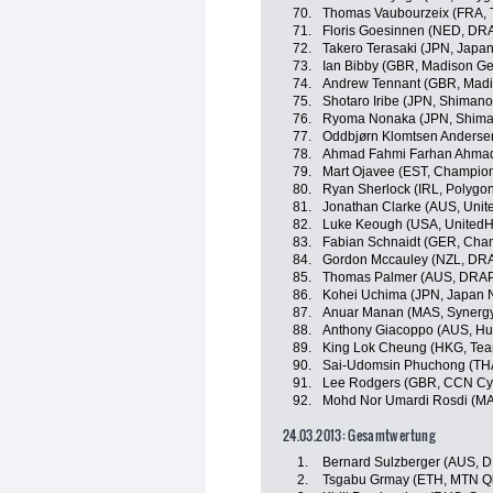
70.
Thomas Vaubourzeix (FRA, 
71.
Floris Goesinnen (NED, DR
72.
Takero Terasaki (JPN, Japa
73.
Ian Bibby (GBR, Madison G
74.
Andrew Tennant (GBR, Madi
75.
Shotaro Iribe (JPN, Shiman
76.
Ryoma Nonaka (JPN, Shima
77.
Oddbjørn Klomtsen Anderse
78.
Ahmad Fahmi Farhan Ahmad 
79.
Mart Ojavee (EST, Champion
80.
Ryan Sherlock (IRL, Polygo
81.
Jonathan Clarke (AUS, Unit
82.
Luke Keough (USA, UnitedHe
83.
Fabian Schnaidt (GER, Cha
84.
Gordon Mccauley (NZL, DR
85.
Thomas Palmer (AUS, DRAP
86.
Kohei Uchima (JPN, Japan 
87.
Anuar Manan (MAS, Synergy
88.
Anthony Giacoppo (AUS, Hu
89.
King Lok Cheung (HKG, Te
90.
Sai-Udomsin Phuchong (THA
91.
Lee Rodgers (GBR, CCN Cy
92.
Mohd Nor Umardi Rosdi (MA
24.03.2013: Gesamtwertung
1.
Bernard Sulzberger (AUS, 
2.
Tsgabu Grmay (ETH, MTN Q