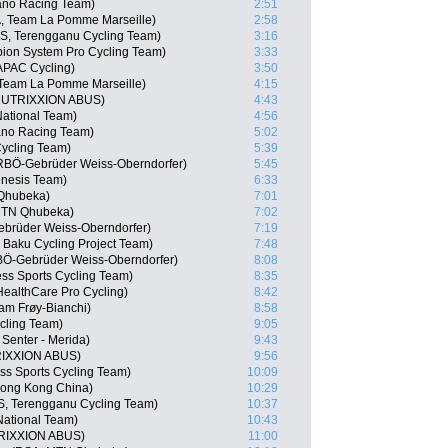
ano Racing Team)
2:51
A, Team La Pomme Marseille)
2:58
S, Terengganu Cycling Team)
3:16
ion System Pro Cycling Team)
3:33
APAC Cycling)
3:50
Team La Pomme Marseille)
4:15
 NUTRIXXION ABUS)
4:43
ational Team)
4:56
no Racing Team)
5:02
ycling Team)
5:39
RBÖ-Gebrüder Weiss-Oberndorfer)
5:45
enesis Team)
6:33
 Qhubeka)
7:01
MTN Qhubeka)
7:02
ebrüder Weiss-Oberndorfer)
7:19
 Baku Cycling Project Team)
7:48
BÖ-Gebrüder Weiss-Oberndorfer)
8:08
ss Sports Cycling Team)
8:35
HealthCare Pro Cycling)
8:42
am Frøy-Bianchi)
8:58
cling Team)
9:05
Senter - Merida)
9:43
RIXXION ABUS)
9:56
s Sports Cycling Team)
10:09
ong Kong China)
10:29
S, Terengganu Cycling Team)
10:37
National Team)
10:43
TRIXXION ABUS)
11:00