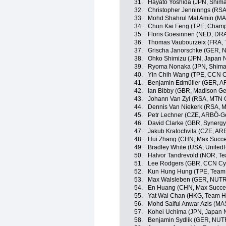
31.
Hayato Yoshida (JPN, Shim
32.
Christopher Jenninngs (RS
33.
Mohd Shahrul Mat Amin (MA
34.
Chun Kai Feng (TPE, Champ
35.
Floris Goesinnen (NED, DR
36.
Thomas Vaubourzeix (FRA, 
37.
Grischa Janorschke (GER,
38.
Ohko Shimizu (JPN, Japan N
39.
Ryoma Nonaka (JPN, Shima
40.
Yin Chih Wang (TPE, CCN C
41.
Benjamin Edmüller (GER, A
42.
Ian Bibby (GBR, Madison G
43.
Johann Van Zyl (RSA, MTN
44.
Dennis Van Niekerk (RSA, 
45.
Petr Lechner (CZE, ARBÖ-G
46.
David Clarke (GBR, Synergy
47.
Jakub Kratochvila (CZE, AR
48.
Hui Zhang (CHN, Max Succe
49.
Bradley White (USA, United
50.
Halvor Tandrevold (NOR, Te
51.
Lee Rodgers (GBR, CCN Cy
52.
Kun Hung Hung (TPE, Team 
53.
Max Walsleben (GER, NUT
54.
En Huang (CHN, Max Succes
55.
Yat Wai Chan (HKG, Team H
56.
Mohd Saiful Anwar Azis (MA
57.
Kohei Uchima (JPN, Japan 
58.
Benjamin Sydlik (GER, NU