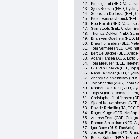
42.
Pim Ligthart (NED, Vacansol
43.
Sjors Roosen (NED, Cycling
44.
Sébastien Delfosse (BEL, C
45.
Pieter Vanspeybrouck (BEL, 
46.
Rob Ruijgh (NED, Vacansole
47.
Stijn Steels (BEL, Crelan-E
48.
Thomas Dekker (NED, Garm
49.
Brian Van Goethem (NED, M
50.
Dries Hollanders (BEL, Met
51.
Tom Vermeer (NED, Cyclingt
52.
Bert De Backer (BEL, Argos
53.
Adam Hansen (AUS, Lotto Be
54.
Tom Meeusen (BEL, Telenet
55.
Gijs Van Hoecke (BEL, Topsp
56.
Rens Te Stroet (NED, Cyclin
57.
Andrey Solomennikov (RUS,
58.
Jay Mccarthy (AUS, Team Sa
59.
Robbert De Greef (NED, Cyc
60.
Thijs Al (NED, Telenet Fidea
61.
Christopher Juul Jensen (D
62.
Sjoerd Kouwenhoven (NED, 
63.
Davide Rebellin (ITA, CCC P
64.
Roger Kluge (GER, NetApp-
65.
Andrew Fenn (GBR, Omega P
66.
Ramon Sinkeldam (NED, Ar
67.
Igor Boev (RUS, RusVelo)
68.
Jos Van Emden (NED, Blanc
69.
Bouke Kuiper (NED, Koga C