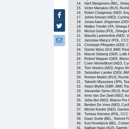
14.
Gert Steegmans (BEL, Omeg
15.
Victor Manakov (RUS, RusV
16.
Robin Chaigneau (NED, Kog
Facebook
17.
Johim Ariesen (NED, Cycling
18.
Jonas Aaen Jörgensen (DEN
Twitter
19.
Matteo Trentin (ITA, Omega 
20.
Michal Golas (POL, Omega P
21.
Maurits Lammertink (NED, V
Newsletter:
22.
Jaroslaw Marycz (POL, CCC 
23.
Christoph Pfingsten (GER, 
24.
Danilo Wyss (SUI, BMC Rac
25.
Marcel Sieberg (GER, Lotto B
26.
Robert Wagner (GER, Blanc
27.
Coen Vermeltfoort (NED, Cy
28.
Tom Veelers (NED, Argos-S
29.
Sebastian Lander (DEN, B
30.
Roman Maikin (RUS, RusVe
31.
Takashi Miyazawa (JPN, Tea
32.
Adam Blythe (GBR, BMC Ra
33.
Alexander Serov (RUS, Rus
34.
Arno Van Der Zwet (NED, K
35.
Jetse Bol (NED, Blanco Pro
36.
Berden De Vries (NED, Cycl
37.
Michel Kreder (NED, Garmin
38.
Tomasz Kiendys (POL, CCC 
39.
Daan Soete (BEL, Telenet F
40.
Kurt Hovelijnck (BEL, Crela
41.
Nathan Haas (AUS, Garmin 