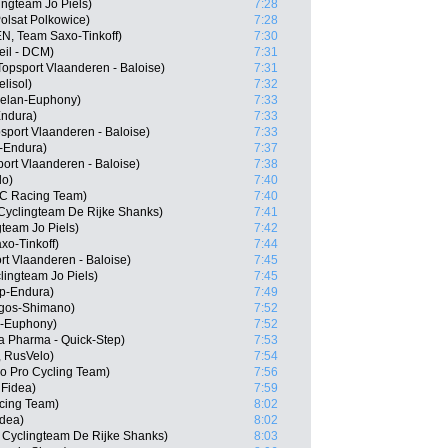
ingteam Jo Piels)
7:28
olsat Polkowice)
7:28
EN, Team Saxo-Tinkoff)
7:30
eil - DCM)
7:31
opsport Vlaanderen - Baloise)
7:31
lisol)
7:32
relan-Euphony)
7:33
Endura)
7:33
sport Vlaanderen - Baloise)
7:33
-Endura)
7:37
ort Vlaanderen - Baloise)
7:38
lo)
7:40
MC Racing Team)
7:40
yclingteam De Rijke Shanks)
7:41
team Jo Piels)
7:42
xo-Tinkoff)
7:44
t Vlaanderen - Baloise)
7:45
lingteam Jo Piels)
7:45
pp-Endura)
7:49
rgos-Shimano)
7:52
n-Euphony)
7:52
 Pharma - Quick-Step)
7:53
 RusVelo)
7:54
o Pro Cycling Team)
7:56
 Fidea)
7:59
cing Team)
8:02
idea)
8:02
Cyclingteam De Rijke Shanks)
8:03