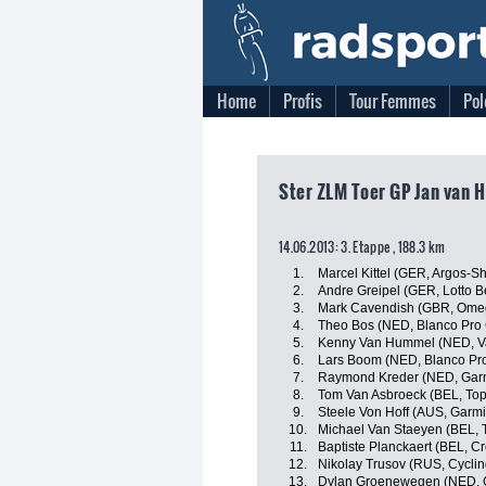
Home
Profis
Tour Femmes
Pol
Ster ZLM Toer GP Jan van H
14.06.2013: 3. Etappe , 188.3 km
1.
Marcel Kittel (GER, Argos-S
2.
Andre Greipel (GER, Lotto Be
3.
Mark Cavendish (GBR, Omeg
4.
Theo Bos (NED, Blanco Pro 
5.
Kenny Van Hummel (NED, Va
6.
Lars Boom (NED, Blanco Pr
7.
Raymond Kreder (NED, Gar
8.
Tom Van Asbroeck (BEL, Top
9.
Steele Von Hoff (AUS, Garm
10.
Michael Van Staeyen (BEL, T
11.
Baptiste Planckaert (BEL, C
12.
Nikolay Trusov (RUS, Cycli
13.
Dylan Groenewegen (NED, C