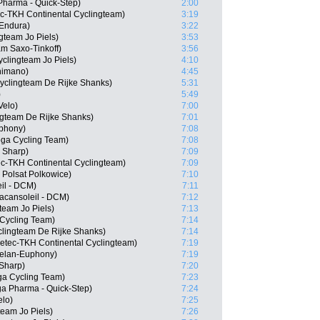
Pharma - Quick-Step)
2:00
ec-TKH Continental Cyclingteam)
3:19
Endura)
3:22
gteam Jo Piels)
3:53
m Saxo-Tinkoff)
3:56
clingteam Jo Piels)
4:10
himano)
4:45
Cyclingteam De Rijke Shanks)
5:31
)
5:49
Velo)
7:00
ngteam De Rijke Shanks)
7:01
uphony)
7:08
oga Cycling Team)
7:08
 Sharp)
7:09
c-TKH Continental Cyclingteam)
7:09
Polsat Polkowice)
7:10
il - DCM)
7:11
cansoleil - DCM)
7:12
team Jo Piels)
7:13
Cycling Team)
7:14
clingteam De Rijke Shanks)
7:14
etec-TKH Continental Cyclingteam)
7:19
relan-Euphony)
7:19
Sharp)
7:20
a Cycling Team)
7:23
a Pharma - Quick-Step)
7:24
elo)
7:25
eam Jo Piels)
7:26