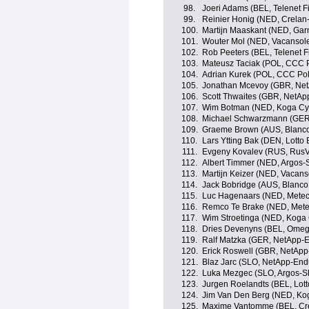
98.
Joeri Adams (BEL, Telenet F
99.
Reinier Honig (NED, Crela
100.
Martijn Maaskant (NED, Gar
101.
Wouter Mol (NED, Vacansole
102.
Rob Peeters (BEL, Telenet F
103.
Mateusz Taciak (POL, CCC P
104.
Adrian Kurek (POL, CCC Pol
105.
Jonathan Mcevoy (GBR, Ne
106.
Scott Thwaites (GBR, NetAp
107.
Wim Botman (NED, Koga Cy
108.
Michael Schwarzmann (GER
109.
Graeme Brown (AUS, Blanco
110.
Lars Ytting Bak (DEN, Lotto B
111.
Evgeny Kovalev (RUS, RusV
112.
Albert Timmer (NED, Argos
113.
Martijn Keizer (NED, Vacans
114.
Jack Bobridge (AUS, Blanco
115.
Luc Hagenaars (NED, Metec
116.
Remco Te Brake (NED, Mete
117.
Wim Stroetinga (NED, Koga 
118.
Dries Devenyns (BEL, Omeg
119.
Ralf Matzka (GER, NetApp-
120.
Erick Roswell (GBR, NetApp
121.
Blaz Jarc (SLO, NetApp-End
122.
Luka Mezgec (SLO, Argos-S
123.
Jurgen Roelandts (BEL, Lotto
124.
Jim Van Den Berg (NED, Ko
125.
Maxime Vantomme (BEL, Cr