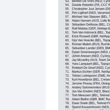
53.
Berden De Vries (NED, Cycl
54.
Davide Rebellin (ITA, CCC P
55.
Christopher Juul Jensen (D
56.
Pim Ligthart (NED, Vacansol
57.
Michael Van Staeyen (BEL, T
58.
Adam Hansen (AUS, Lotto Be
59.
Sébastien Delfosse (BEL, C
60.
Ralf Matzka (GER, NetApp-
61.
Tom Van Asbroeck (BEL, Top
62.
Erick Roswell (GBR, NetApp
63.
Gijs Van Hoecke (BEL, Topsp
64.
Roman Maikin (RUS, RusVe
65.
Sebastian Lander (DEN, B
66.
Dylan Groenewegen (NED, C
67.
Johim Ariesen (NED, Cycling
68.
Jay Mccarthy (AUS, Team Sa
69.
Yves Lampaert (BEL, Topspor
70.
Robbert De Greef (NED, Cyc
71.
Markus Eichler (GER, NetA
72.
Tobias Ludvigsson (SWE, A
73.
Kurt Hovelijnck (BEL, Crela
74.
Jerome Pineau (FRA, Omega
75.
Andrey Solomennikov (RUS,
76.
Jos Van Emden (NED, Blanc
77.
Tom Meeusen (BEL, Telenet
78.
Adam Blythe (GBR, BMC Ra
79.
Daan Soete (BEL, Telenet F
80.
Sjoerd Kouwenhoven (NED, 