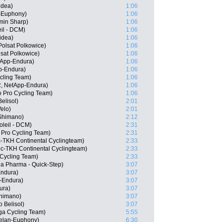
idea)
1:06
n-Euphony)
1:06
min Sharp)
1:06
il - DCM)
1:06
idea)
1:06
olsat Polkowice)
1:06
sat Polkowice)
1:06
tApp-Endura)
1:06
p-Endura)
1:06
cling Team)
1:06
, NetApp-Endura)
1:06
 Pro Cycling Team)
1:06
elisol)
2:01
elo)
2:01
-Shimano)
2:12
oleil - DCM)
2:31
 Pro Cycling Team)
2:31
-TKH Continental Cyclingteam)
2:33
c-TKH Continental Cyclingteam)
2:33
Cycling Team)
2:33
a Pharma - Quick-Step)
3:07
Endura)
3:07
-Endura)
3:07
ura)
3:07
himano)
3:07
 Belisol)
3:07
ga Cycling Team)
5:55
elan-Euphony)
6:30