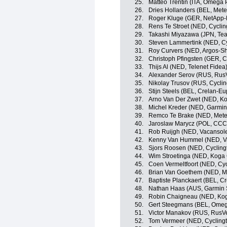
25.
Matteo Trentin (ITA, Omega 
26.
Dries Hollanders (BEL, Met
27.
Roger Kluge (GER, NetApp-
28.
Rens Te Stroet (NED, Cyclin
29.
Takashi Miyazawa (JPN, Tea
30.
Steven Lammertink (NED, Cy
31.
Roy Curvers (NED, Argos-S
32.
Christoph Pfingsten (GER, 
33.
Thijs Al (NED, Telenet Fidea
34.
Alexander Serov (RUS, Rus
35.
Nikolay Trusov (RUS, Cycli
36.
Stijn Steels (BEL, Crelan-E
37.
Arno Van Der Zwet (NED, K
38.
Michel Kreder (NED, Garmin
39.
Remco Te Brake (NED, Mete
40.
Jaroslaw Marycz (POL, CCC 
41.
Rob Ruijgh (NED, Vacansole
42.
Kenny Van Hummel (NED, Va
43.
Sjors Roosen (NED, Cycling
44.
Wim Stroetinga (NED, Koga 
45.
Coen Vermeltfoort (NED, Cy
46.
Brian Van Goethem (NED, M
47.
Baptiste Planckaert (BEL, C
48.
Nathan Haas (AUS, Garmin 
49.
Robin Chaigneau (NED, Kog
50.
Gert Steegmans (BEL, Omeg
51.
Victor Manakov (RUS, RusV
52.
Tom Vermeer (NED, Cyclingt