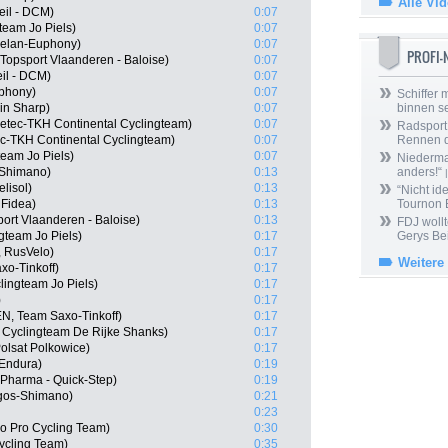
Alle Vi
eil - DCM)
0:07
team Jo Piels)
0:07
relan-Euphony)
0:07
PROFI
Topsport Vlaanderen - Baloise)
0:07
il - DCM)
0:07
uphony)
0:07
Schiffer 
in Sharp)
0:07
binnen s
etec-TKH Continental Cyclingteam)
0:07
Radsport 
ec-TKH Continental Cyclingteam)
0:07
Rennen 
eam Jo Piels)
0:07
Niedermai
-Shimano)
0:13
anders!“
|
lisol)
0:13
“Nicht ide
 Fidea)
0:13
Tournon 
ort Vlaanderen - Baloise)
0:13
FDJ wollt
gteam Jo Piels)
0:17
Gerys Be
 RusVelo)
0:17
Weitere
xo-Tinkoff)
0:17
lingteam Jo Piels)
0:17
)
0:17
EN, Team Saxo-Tinkoff)
0:17
Cyclingteam De Rijke Shanks)
0:17
olsat Polkowice)
0:17
Endura)
0:19
harma - Quick-Step)
0:19
gos-Shimano)
0:21
0:23
o Pro Cycling Team)
0:30
ycling Team)
0:35