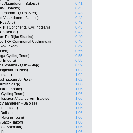
t Vlaanderen - Baloise)
0:41
lan-Euphony)
0:43
 Pharma - Quick-Step)
0:43
t Vlaanderen - Baloise)
0:43
 RusVelo)
0:43
c-TKH Continental Cyclingteam)
0:43
to Belisol)
0:43
am De Rijke Shanks)
0:49
ec-TKH Continental Cyclingteam)
0:49
o-Tinkoff)
0:49
Fidea)
0:55
oga Cycling Team)
0:55
pp-Endura)
0:55
ga Pharma - Quick-Step)
0:59
ingteam Jo Piels)
1:02
himano)
1:02
clingteam Jo Piels)
1:02
armin Sharp)
1:06
elan-Euphony)
1:06
o Cycling Team)
1:06
Topsport Vlaanderen - Baloise)
1:06
t Vlaanderen - Baloise)
1:06
enet Fidea)
1:06
 Belisol)
1:06
C Racing Team)
1:06
 Saxo-Tinkoff)
1:06
rgos-Shimano)
1:06
ol)
1:06