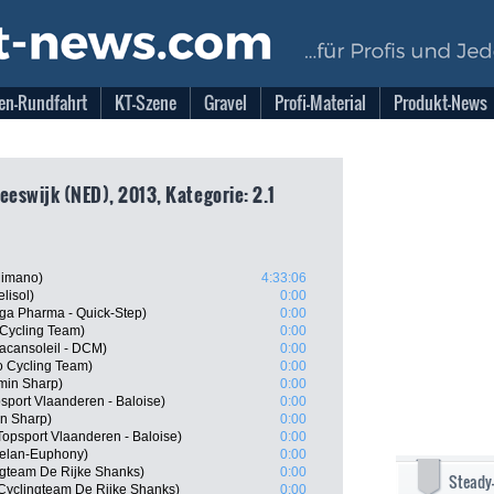
en-Rundfahrt
KT-Szene
Gravel
Profi-Material
Produkt-News
eeswijk (NED), 2013, Kategorie: 2.1
himano)
4:33:06
lisol)
0:00
a Pharma - Quick-Step)
0:00
Cycling Team)
0:00
cansoleil - DCM)
0:00
o Cycling Team)
0:00
min Sharp)
0:00
sport Vlaanderen - Baloise)
0:00
in Sharp)
0:00
opsport Vlaanderen - Baloise)
0:00
relan-Euphony)
0:00
ngteam De Rijke Shanks)
0:00
Steady
yclingteam De Rijke Shanks)
0:00