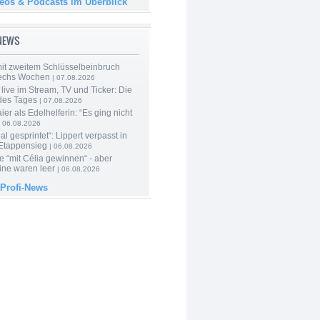
deos & Podcasts im Überblick
-NEWS
mit zweitem Schlüsselbeinbruch
echs Wochen
| 07.08.2026
live im Stream, TV und Ticker: Die
des Tages
| 07.08.2026
er als Edelhelferin: “Es ging nicht
 06.08.2026
al gesprintet“: Lippert verpasst in
Etappensieg
| 06.08.2026
e “mit Célia gewinnen“ - aber
ine waren leer
| 06.08.2026
 Profi-News