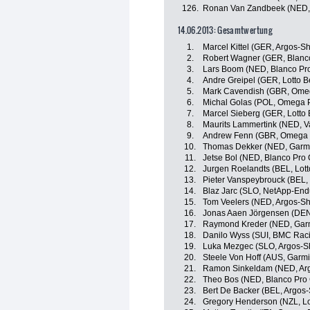
126.
Ronan Van Zandbeek (NED, 
14.06.2013: Gesamtwertung
1.
Marcel Kittel (GER, Argos-S
2.
Robert Wagner (GER, Blanc
3.
Lars Boom (NED, Blanco Pr
4.
Andre Greipel (GER, Lotto Be
5.
Mark Cavendish (GBR, Omeg
6.
Michal Golas (POL, Omega P
7.
Marcel Sieberg (GER, Lotto B
8.
Maurits Lammertink (NED, V
9.
Andrew Fenn (GBR, Omega P
10.
Thomas Dekker (NED, Garm
11.
Jetse Bol (NED, Blanco Pro
12.
Jurgen Roelandts (BEL, Lotto
13.
Pieter Vanspeybrouck (BEL, 
14.
Blaz Jarc (SLO, NetApp-End
15.
Tom Veelers (NED, Argos-S
16.
Jonas Aaen Jörgensen (DEN
17.
Raymond Kreder (NED, Gar
18.
Danilo Wyss (SUI, BMC Rac
19.
Luka Mezgec (SLO, Argos-S
20.
Steele Von Hoff (AUS, Garm
21.
Ramon Sinkeldam (NED, Ar
22.
Theo Bos (NED, Blanco Pro 
23.
Bert De Backer (BEL, Argos
24.
Gregory Henderson (NZL, Lot