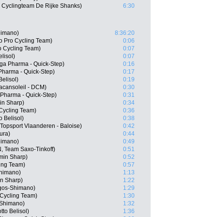
Cyclingteam De Rijke Shanks)
6:30
himano)
8:36:20
o Pro Cycling Team)
0:06
o Cycling Team)
0:07
lisol)
0:07
a Pharma - Quick-Step)
0:16
harma - Quick-Step)
0:17
elisol)
0:19
acansoleil - DCM)
0:30
harma - Quick-Step)
0:31
in Sharp)
0:34
 Cycling Team)
0:36
 Belisol)
0:38
Topsport Vlaanderen - Baloise)
0:42
ura)
0:44
himano)
0:49
, Team Saxo-Tinkoff)
0:51
min Sharp)
0:52
ing Team)
0:57
himano)
1:13
in Sharp)
1:22
gos-Shimano)
1:29
Cycling Team)
1:30
-Shimano)
1:32
to Belisol)
1:36