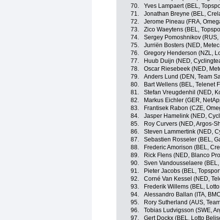
70.
Yves Lampaert (BEL, Topspor
71.
Jonathan Breyne (BEL, Cre
72.
Jerome Pineau (FRA, Omega
73.
Zico Waeytens (BEL, Topspor
74.
Sergey Pomoshnikov (RUS,
75.
Jurriën Bosters (NED, Mete
76.
Gregory Henderson (NZL, Lot
77.
Huub Duijn (NED, Cyclingte
78.
Oscar Riesebeek (NED, Met
79.
Anders Lund (DEN, Team Sax
80.
Bart Wellens (BEL, Telenet 
81.
Stefan Vreugdenhil (NED, K
82.
Markus Eichler (GER, NetA
83.
Frantisek Rabon (CZE, Ome
84.
Jasper Hamelink (NED, Cycl
85.
Roy Curvers (NED, Argos-S
86.
Steven Lammertink (NED, Cy
87.
Sebastien Rosseler (BEL, G
88.
Frederic Amorison (BEL, Cr
89.
Rick Flens (NED, Blanco Pr
90.
Sven Vandousselaere (BEL, 
91.
Pieter Jacobs (BEL, Topspor
92.
Corné Van Kessel (NED, Tel
93.
Frederik Willems (BEL, Lotto
94.
Alessandro Ballan (ITA, BM
95.
Rory Sutherland (AUS, Team
96.
Tobias Ludvigsson (SWE, A
97.
Gert Dockx (BEL, Lotto Belis