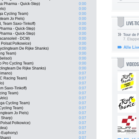
a Pharma - Quick-Step)
0:00
elo)
0:00
a Cycling Team)
0:00
team Jo Piels)
0:00
LIVE-T
, Team Saxo-Tinkoff)
0:00
Pharma - Quick-Step)
0:00
harma - Quick-Step)
0:00
Tour de
acansoleil - DCM)
0:00
7. Etappe
Polsat Polkowice)
0:00
Alle Liv
Cyclingteam De Rijke Shanks)
0:00
ing Team)
0:00
elisol)
0:00
VIDEOS
o Pro Cycling Team)
0:00
clingteam De Rijke Shanks)
0:00
himano)
0:07
MC Racing Team)
0:07
lo)
0:07
m Saxo-Tinkoff)
0:07
cing Team)
0:07
Velo)
0:07
oga Cycling Team)
0:07
 Cycling Team)
0:07
ingteam Jo Piels)
0:07
 Sharp)
0:07
Polsat Polkowice)
0:07
idea)
0:07
n-Euphony)
0:07
Sharp)
0:07