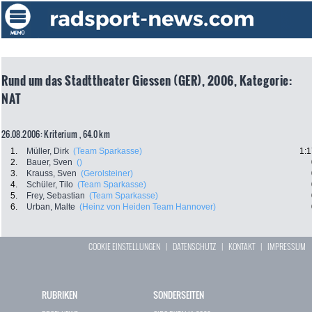
Rund um das Stadttheater Giessen (GER), 2006, Kategorie:
NAT
26.08.2006: Kriterium , 64.0 km
1.
Müller, Dirk
(Team Sparkasse)
1:1
2.
Bauer, Sven
()
3.
Krauss, Sven
(Gerolsteiner)
4.
Schüler, Tilo
(Team Sparkasse)
5.
Frey, Sebastian
(Team Sparkasse)
6.
Urban, Malte
(Heinz von Heiden Team Hannover)
COOKIE EINSTELLUNGEN
|
DATENSCHUTZ
|
KONTAKT
|
IMPRESSUM
RUBRIKEN
SONDERSEITEN