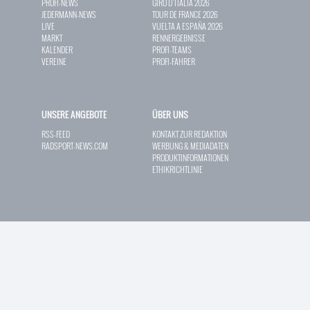
PROFI-NEWS
GIRO D`ITALIA 2026
JEDERMANN-NEWS
TOUR DE FRANCE 2026
LIVE
VUELTA A ESPAÑA 2026
MARKT
RENNERGEBNISSE
KALENDER
PROFI-TEAMS
VEREINE
PROFI-FAHRER
UNSERE ANGEBOTE
ÜBER UNS
RSS-FEED
KONTAKT ZUR REDAKTION
RADSPORT-NEWS.COM
WERBUNG & MEDIADATEN
PRODUKTINFORMATIONEN
ETHIKRICHTLINIE