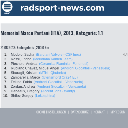
Memorial Marco Pantani (ITA), 2013, Kategorie: 1.1
31.08.2013: Endergebnis , 200.0 km
1.
Modolo, Sacha
(Bardiani Valvole - CSF Inox)
4:4
2.
Rossi, Enrico
(Meridiana Kamen Team)
3.
Piechele, Andrea
(Ceramica Flaminia - Fondriest)
4.
Rubiano Chavez, Miguel Angel
(Androni Giocattoli - Venezuela)
5.
Sbaragli, Kristian
(MTN - Qhubeka)
6.
Zamparella, Marco
(Utensilnord Ora24.Eu)
7.
Felline, Fabio
(Androni Giocattoli - Venezuela)
8.
Zordan, Andrea
(Androni Giocattoli - Venezuela)
9.
Habeaux, Gregory
(Accent Jobs - Wanty)
10.
Shilov, Sergey
(Lokosphinx)
COOKIE EINSTELLUNGEN
|
DATENSCHUTZ
|
KONTAKT
|
IMPRESSUM