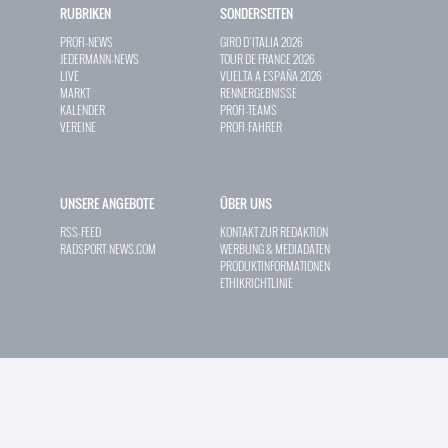
RUBRIKEN
SONDERSEITEN
PROFI-NEWS
GIRO D`ITALIA 2026
JEDERMANN-NEWS
TOUR DE FRANCE 2026
LIVE
VUELTA A ESPAÑA 2026
MARKT
RENNERGEBNISSE
KALENDER
PROFI-TEAMS
VEREINE
PROFI-FAHRER
UNSERE ANGEBOTE
ÜBER UNS
RSS-FEED
KONTAKT ZUR REDAKTION
RADSPORT-NEWS.COM
WERBUNG & MEDIADATEN
PRODUKTINFORMATIONEN
ETHIKRICHTLINIE