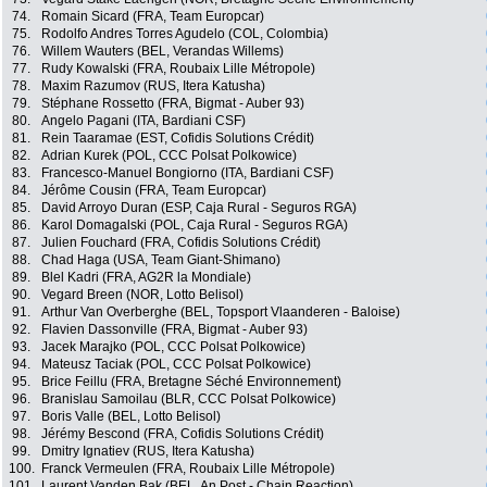
74.
Romain Sicard (FRA, Team Europcar)
75.
Rodolfo Andres Torres Agudelo (COL, Colombia)
76.
Willem Wauters (BEL, Verandas Willems)
77.
Rudy Kowalski (FRA, Roubaix Lille Métropole)
78.
Maxim Razumov (RUS, Itera Katusha)
79.
Stéphane Rossetto (FRA, Bigmat - Auber 93)
80.
Angelo Pagani (ITA, Bardiani CSF)
81.
Rein Taaramae (EST, Cofidis Solutions Crédit)
82.
Adrian Kurek (POL, CCC Polsat Polkowice)
83.
Francesco-Manuel Bongiorno (ITA, Bardiani CSF)
84.
Jérôme Cousin (FRA, Team Europcar)
85.
David Arroyo Duran (ESP, Caja Rural - Seguros RGA)
86.
Karol Domagalski (POL, Caja Rural - Seguros RGA)
87.
Julien Fouchard (FRA, Cofidis Solutions Crédit)
88.
Chad Haga (USA, Team Giant-Shimano)
89.
Blel Kadri (FRA, AG2R la Mondiale)
90.
Vegard Breen (NOR, Lotto Belisol)
91.
Arthur Van Overberghe (BEL, Topsport Vlaanderen - Baloise)
92.
Flavien Dassonville (FRA, Bigmat - Auber 93)
93.
Jacek Marajko (POL, CCC Polsat Polkowice)
94.
Mateusz Taciak (POL, CCC Polsat Polkowice)
95.
Brice Feillu (FRA, Bretagne Séché Environnement)
96.
Branislau Samoilau (BLR, CCC Polsat Polkowice)
97.
Boris Valle (BEL, Lotto Belisol)
98.
Jérémy Bescond (FRA, Cofidis Solutions Crédit)
99.
Dmitry Ignatiev (RUS, Itera Katusha)
100.
Franck Vermeulen (FRA, Roubaix Lille Métropole)
101.
Laurent Vanden Bak (BEL, An Post - Chain Reaction)