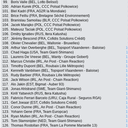
99.
Boris Valle (BEL, Lotto Belisol)
100.
Adrian Kurek (POL, CCC Polsat Polkowice)
101.
Blel Kadri (FRA, AG2R la Mondiale)
102.
Brice Feillu (FRA, Bretagne Séché Environnement)
103.
Branislau Samoilau (BLR, CCC Polsat Polkowice)
104.
Jacek Marajko (POL, CCC Polsat Polkowice)
105.
Mateusz Taciak (POL, CCC Polsat Polkowice)
106.
Dmitry Ignatiev (RUS, Itera Katusha)
107.
Jérémy Bescond (FRA, Cofidis Solutions Crédit)
108.
Olivier Chevalier (BEL, Wallonie - Bruxelles)
109.
Arthur Van Overberghe (BEL, Topsport Vlaanderen - Baloise)
1
110.
Chad Haga (USA, Team Giant-Shimano)
1
111.
Laurens De Vreese (BEL, Wanty - Groupe Gobert)
1
112.
Marcus Christie (IRL, An Post - Chain Reaction)
1
113.
Timothy Dupont (BEL, Roubaix Lille Métropole)
1
114.
Kenneth Vanbilsen (BEL, Topsport Vlaanderen - Baloise)
1
115.
Rudy Barbier (FRA, Roubaix Lille Métropole)
1
116.
Jack Wilson (IRL, An Post - Chain Reaction)
1
117.
Alo Jakin (EST, Bigmat - Auber 93)
1
118.
Jonas Ahlstrand (SWE, Team Giant-Shimano)
1
119.
Kirill Yatsevich (RUS, Itera Katusha)
1
120.
Fabricio Ferrari Barcelo (URU, Caja Rural - Seguros RGA)
1
121.
Gert Joeaar (EST, Cofidis Solutions Crédit)
1
122.
Conor Dunne (IRL, An Post - Chain Reaction)
1
123.
Yohann Gene (FRA, Team Europcar)
1
124.
Ryan Mullen (IRL, An Post - Chain Reaction)
1
125.
Tom Stamsnijder (NED, Team Giant-Shimano)
1
126.
Thomas Rostollan (FRA, Team La Pomme Marseille 13)
1