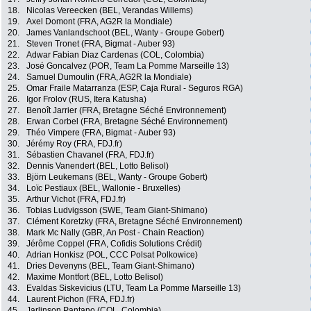
18.
Nicolas Vereecken (BEL, Verandas Willems)
19.
Axel Domont (FRA, AG2R la Mondiale)
20.
James Vanlandschoot (BEL, Wanty - Groupe Gobert)
21.
Steven Tronet (FRA, Bigmat - Auber 93)
22.
Adwar Fabian Diaz Cardenas (COL, Colombia)
23.
José Goncalvez (POR, Team La Pomme Marseille 13)
24.
Samuel Dumoulin (FRA, AG2R la Mondiale)
25.
Omar Fraile Matarranza (ESP, Caja Rural - Seguros RGA)
26.
Igor Frolov (RUS, Itera Katusha)
27.
Benoît Jarrier (FRA, Bretagne Séché Environnement)
28.
Erwan Corbel (FRA, Bretagne Séché Environnement)
29.
Théo Vimpere (FRA, Bigmat - Auber 93)
30.
Jérémy Roy (FRA, FDJ.fr)
31.
Sébastien Chavanel (FRA, FDJ.fr)
32.
Dennis Vanendert (BEL, Lotto Belisol)
33.
Björn Leukemans (BEL, Wanty - Groupe Gobert)
34.
Loïc Pestiaux (BEL, Wallonie - Bruxelles)
35.
Arthur Vichot (FRA, FDJ.fr)
36.
Tobias Ludvigsson (SWE, Team Giant-Shimano)
37.
Clément Koretzky (FRA, Bretagne Séché Environnement)
38.
Mark Mc Nally (GBR, An Post - Chain Reaction)
39.
Jérôme Coppel (FRA, Cofidis Solutions Crédit)
40.
Adrian Honkisz (POL, CCC Polsat Polkowice)
41.
Dries Devenyns (BEL, Team Giant-Shimano)
42.
Maxime Montfort (BEL, Lotto Belisol)
43.
Evaldas Siskevicius (LTU, Team La Pomme Marseille 13)
44.
Laurent Pichon (FRA, FDJ.fr)
45.
Jarlinson Pantano (COL, Colombia)