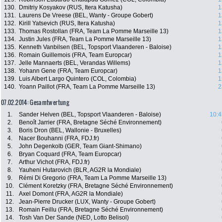
130.
Dmitriy Kosyakov (RUS, Itera Katusha)
1
131.
Laurens De Vreese (BEL, Wanty - Groupe Gobert)
1
132.
Kirill Yatsevich (RUS, Itera Katusha)
1
133.
Thomas Rostollan (FRA, Team La Pomme Marseille 13)
1
134.
Justin Jules (FRA, Team La Pomme Marseille 13)
1
135.
Kenneth Vanbilsen (BEL, Topsport Vlaanderen - Baloise)
1
136.
Romain Guillemois (FRA, Team Europcar)
1
137.
Jelle Mannaerts (BEL, Verandas Willems)
1
138.
Yohann Gene (FRA, Team Europcar)
1
139.
Luis Albert Largo Quintero (COL, Colombia)
1
140.
Yoann Paillot (FRA, Team La Pomme Marseille 13)
2
07.02.2014: Gesamtwertung
1.
Sander Helven (BEL, Topsport Vlaanderen - Baloise)
10:4
2.
Benoît Jarrier (FRA, Bretagne Séché Environnement)
3.
Boris Dron (BEL, Wallonie - Bruxelles)
4.
Nacer Bouhanni (FRA, FDJ.fr)
5.
John Degenkolb (GER, Team Giant-Shimano)
6.
Bryan Coquard (FRA, Team Europcar)
7.
Arthur Vichot (FRA, FDJ.fr)
8.
Yauheni Hutarovich (BLR, AG2R la Mondiale)
9.
Rémi Di Gregorio (FRA, Team La Pomme Marseille 13)
10.
Clément Koretzky (FRA, Bretagne Séché Environnement)
11.
Axel Domont (FRA, AG2R la Mondiale)
12.
Jean-Pierre Drucker (LUX, Wanty - Groupe Gobert)
13.
Romain Feillu (FRA, Bretagne Séché Environnement)
14.
Tosh Van Der Sande (NED, Lotto Belisol)