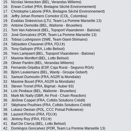
15.
Nicolas Vereecken (BEL, Verandas Willems)
16.
Erwan Corbel (FRA, Bretagne Séché Environnement)
17.
Christophe Laborie (FRA, Bretagne Séché Environnement)
18.
Jeffry Johan Romero Corredor (COL, Colombia)
19.
Evaldas Siskevicius (LTU, Team La Pomme Marseille 13)
20.
Antoine Demoitie (BEL, Wallonie - Bruxelles)
21.
Tom Van Asbroeck (BEL, Topsport Vlaanderen - Baloise)
22.
José Goncalvez (POR, Team La Pomme Marseille 13)
23.
Tobias Ludvigsson (SWE, Team Giant-Shimano)
24.
Sébastien Chavanel (FRA, FDJ.fr)
25.
Tony Gallopin (FRA, Lotto Belisol)
26.
Yves Lampaert (BEL, Topsport Vlaanderen - Baloise)
27.
Maxime Montfort (BEL, Lotto Belisol)
28.
Olivier Pardini (BEL, Verandas Willems)
29.
Fernando Grijalba (ESP, Caja Rural - Seguros RGA)
30.
Björn Leukemans (BEL, Wanty - Groupe Gobert)
31.
Samuel Dumoulin (FRA, AG2R la Mondiale)
32.
Maxime Bouet (FRA, AG2R la Mondiale)
33.
Steven Tronet (FRA, Bigmat - Auber 93)
34.
Loïc Pestiaux (BEL, Wallonie - Bruxelles)
35.
Mark Mc Nally (GBR, An Post - Chain Reaction)
36.
Jérôme Coppel (FRA, Cofidis Solutions Crédit)
37.
Stéphane Poulhies (FRA, Cofidis Solutions Crédit)
38.
Lukasz Owsian (POL, CCC Polsat Polkowice)
39.
Laurent Pichon (FRA, FDJ.fr)
40.
Jérémy Roy (FRA, FDJ.fr)
41.
Bart De Clercq (BEL, Lotto Belisol)
42.
Domingos Goncalvez (POR, Team La Pomme Marseille 13)