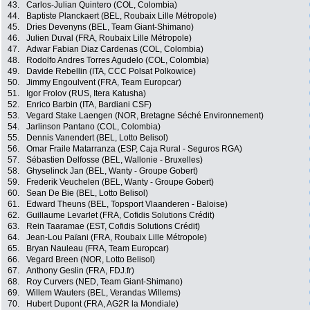
43.
Carlos-Julian Quintero (COL, Colombia)
44.
Baptiste Planckaert (BEL, Roubaix Lille Métropole)
45.
Dries Devenyns (BEL, Team Giant-Shimano)
46.
Julien Duval (FRA, Roubaix Lille Métropole)
47.
Adwar Fabian Diaz Cardenas (COL, Colombia)
48.
Rodolfo Andres Torres Agudelo (COL, Colombia)
49.
Davide Rebellin (ITA, CCC Polsat Polkowice)
50.
Jimmy Engoulvent (FRA, Team Europcar)
51.
Igor Frolov (RUS, Itera Katusha)
52.
Enrico Barbin (ITA, Bardiani CSF)
53.
Vegard Stake Laengen (NOR, Bretagne Séché Environnement)
54.
Jarlinson Pantano (COL, Colombia)
55.
Dennis Vanendert (BEL, Lotto Belisol)
56.
Omar Fraile Matarranza (ESP, Caja Rural - Seguros RGA)
57.
Sébastien Delfosse (BEL, Wallonie - Bruxelles)
58.
Ghyselinck Jan (BEL, Wanty - Groupe Gobert)
59.
Frederik Veuchelen (BEL, Wanty - Groupe Gobert)
60.
Sean De Bie (BEL, Lotto Belisol)
61.
Edward Theuns (BEL, Topsport Vlaanderen - Baloise)
62.
Guillaume Levarlet (FRA, Cofidis Solutions Crédit)
63.
Rein Taaramae (EST, Cofidis Solutions Crédit)
64.
Jean-Lou Païani (FRA, Roubaix Lille Métropole)
65.
Bryan Nauleau (FRA, Team Europcar)
66.
Vegard Breen (NOR, Lotto Belisol)
67.
Anthony Geslin (FRA, FDJ.fr)
68.
Roy Curvers (NED, Team Giant-Shimano)
69.
Willem Wauters (BEL, Verandas Willems)
70.
Hubert Dupont (FRA, AG2R la Mondiale)