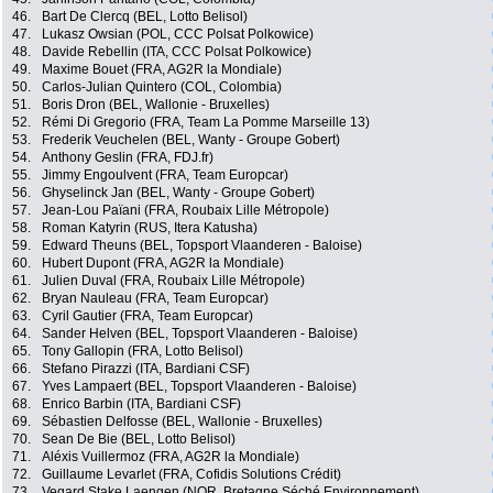
46.
Bart De Clercq (BEL, Lotto Belisol)
47.
Lukasz Owsian (POL, CCC Polsat Polkowice)
48.
Davide Rebellin (ITA, CCC Polsat Polkowice)
49.
Maxime Bouet (FRA, AG2R la Mondiale)
50.
Carlos-Julian Quintero (COL, Colombia)
51.
Boris Dron (BEL, Wallonie - Bruxelles)
52.
Rémi Di Gregorio (FRA, Team La Pomme Marseille 13)
53.
Frederik Veuchelen (BEL, Wanty - Groupe Gobert)
54.
Anthony Geslin (FRA, FDJ.fr)
55.
Jimmy Engoulvent (FRA, Team Europcar)
56.
Ghyselinck Jan (BEL, Wanty - Groupe Gobert)
57.
Jean-Lou Païani (FRA, Roubaix Lille Métropole)
58.
Roman Katyrin (RUS, Itera Katusha)
59.
Edward Theuns (BEL, Topsport Vlaanderen - Baloise)
60.
Hubert Dupont (FRA, AG2R la Mondiale)
61.
Julien Duval (FRA, Roubaix Lille Métropole)
62.
Bryan Nauleau (FRA, Team Europcar)
63.
Cyril Gautier (FRA, Team Europcar)
64.
Sander Helven (BEL, Topsport Vlaanderen - Baloise)
65.
Tony Gallopin (FRA, Lotto Belisol)
66.
Stefano Pirazzi (ITA, Bardiani CSF)
67.
Yves Lampaert (BEL, Topsport Vlaanderen - Baloise)
68.
Enrico Barbin (ITA, Bardiani CSF)
69.
Sébastien Delfosse (BEL, Wallonie - Bruxelles)
70.
Sean De Bie (BEL, Lotto Belisol)
71.
Aléxis Vuillermoz (FRA, AG2R la Mondiale)
72.
Guillaume Levarlet (FRA, Cofidis Solutions Crédit)
73.
Vegard Stake Laengen (NOR, Bretagne Séché Environnement)