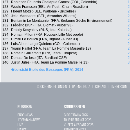
127.
Robinson Eduardo Chalapud Gomez (COL, Colombia)
1
128.
Woute Franssen (BEL, An Post - Chain Reaction)
2
129.
Florent Mottet (BEL, Wallonie - Bruxelles)
2
130.
Jelle Mannaerts (BEL, Verandas Willems)
2
131.
Benjamin Le Montagnier (FRA, Bretagne Séché Environnement)
2
132.
Frédéric Brun (FRA, Bigmat - Auber 93)
2
133.
Dmitriy Kosyakov (RUS, Itera Katusha)
2
134.
Romain Pillon (FRA, Roubaix Lille Métropole)
2
135.
Dimitri Le Boulch (FRA, Bigmat - Auber 93)
2
136.
Luis Albert Largo Quintero (COL, Colombia)
2
137.
Yoann Paillot (FRA, Team La Pomme Marseille 13)
2
138.
Romain Guillemois (FRA, Team Europcar)
2
139.
Donato De Ieso (ITA, Bardiani CSF)
2
140.
Justin Jules (FRA, Team La Pomme Marseille 13)
3
�bersicht Etoile des Besseges (FRA), 2014
COOKIE EINSTELLUNGEN
|
DATENSCHUTZ
|
KONTAKT
|
IMPRESSUM
RUBRIKEN
SONDERSEITEN
PROFI-NEWS
GIRO D`ITALIA 2026
JEDERMANN-NEWS
TOUR DE FRANCE 2026
LIVE
VUELTA A ESPAÑA 2026
MARKT
RENNERGEBNISSE