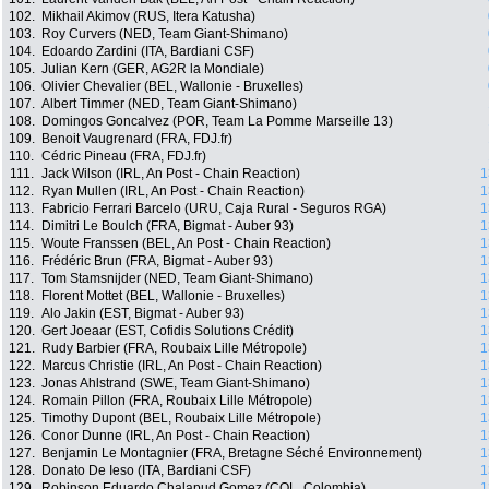
102.
Mikhail Akimov (RUS, Itera Katusha)
103.
Roy Curvers (NED, Team Giant-Shimano)
104.
Edoardo Zardini (ITA, Bardiani CSF)
105.
Julian Kern (GER, AG2R la Mondiale)
106.
Olivier Chevalier (BEL, Wallonie - Bruxelles)
107.
Albert Timmer (NED, Team Giant-Shimano)
108.
Domingos Goncalvez (POR, Team La Pomme Marseille 13)
109.
Benoit Vaugrenard (FRA, FDJ.fr)
110.
Cédric Pineau (FRA, FDJ.fr)
111.
Jack Wilson (IRL, An Post - Chain Reaction)
1
112.
Ryan Mullen (IRL, An Post - Chain Reaction)
1
113.
Fabricio Ferrari Barcelo (URU, Caja Rural - Seguros RGA)
1
114.
Dimitri Le Boulch (FRA, Bigmat - Auber 93)
1
115.
Woute Franssen (BEL, An Post - Chain Reaction)
1
116.
Frédéric Brun (FRA, Bigmat - Auber 93)
1
117.
Tom Stamsnijder (NED, Team Giant-Shimano)
1
118.
Florent Mottet (BEL, Wallonie - Bruxelles)
1
119.
Alo Jakin (EST, Bigmat - Auber 93)
1
120.
Gert Joeaar (EST, Cofidis Solutions Crédit)
1
121.
Rudy Barbier (FRA, Roubaix Lille Métropole)
1
122.
Marcus Christie (IRL, An Post - Chain Reaction)
1
123.
Jonas Ahlstrand (SWE, Team Giant-Shimano)
1
124.
Romain Pillon (FRA, Roubaix Lille Métropole)
1
125.
Timothy Dupont (BEL, Roubaix Lille Métropole)
1
126.
Conor Dunne (IRL, An Post - Chain Reaction)
1
127.
Benjamin Le Montagnier (FRA, Bretagne Séché Environnement)
1
128.
Donato De Ieso (ITA, Bardiani CSF)
1
129.
Robinson Eduardo Chalapud Gomez (COL, Colombia)
1