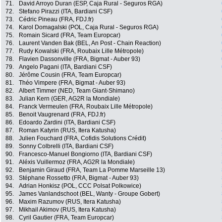
71.
David Arroyo Duran (ESP, Caja Rural - Seguros RGA)
72.
Stefano Pirazzi (ITA, Bardiani CSF)
73.
Cédric Pineau (FRA, FDJ.fr)
74.
Karol Domagalski (POL, Caja Rural - Seguros RGA)
75.
Romain Sicard (FRA, Team Europcar)
76.
Laurent Vanden Bak (BEL, An Post - Chain Reaction)
77.
Rudy Kowalski (FRA, Roubaix Lille Métropole)
78.
Flavien Dassonville (FRA, Bigmat - Auber 93)
79.
Angelo Pagani (ITA, Bardiani CSF)
80.
Jérôme Cousin (FRA, Team Europcar)
81.
Théo Vimpere (FRA, Bigmat - Auber 93)
82.
Albert Timmer (NED, Team Giant-Shimano)
83.
Julian Kern (GER, AG2R la Mondiale)
84.
Franck Vermeulen (FRA, Roubaix Lille Métropole)
85.
Benoit Vaugrenard (FRA, FDJ.fr)
86.
Edoardo Zardini (ITA, Bardiani CSF)
87.
Roman Katyrin (RUS, Itera Katusha)
88.
Julien Fouchard (FRA, Cofidis Solutions Crédit)
89.
Sonny Colbrelli (ITA, Bardiani CSF)
90.
Francesco-Manuel Bongiorno (ITA, Bardiani CSF)
91.
Aléxis Vuillermoz (FRA, AG2R la Mondiale)
92.
Benjamin Giraud (FRA, Team La Pomme Marseille 13)
93.
Stéphane Rossetto (FRA, Bigmat - Auber 93)
94.
Adrian Honkisz (POL, CCC Polsat Polkowice)
95.
James Vanlandschoot (BEL, Wanty - Groupe Gobert)
96.
Maxim Razumov (RUS, Itera Katusha)
97.
Mikhail Akimov (RUS, Itera Katusha)
98.
Cyril Gautier (FRA, Team Europcar)