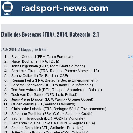
Etoile des Besseges (FRA), 2014, Kategorie: 2.1
07.02.2014: 3. Etappe , 152.6 km
1.
Bryan Coquard (FRA, Team Europcar)
3:
2.
Nacer Bouhanni (FRA, FDJ.fr)
3.
John Degenkolb (GER, Team Giant-Shimano)
4.
Benjamin Giraud (FRA, Team La Pomme Marseille 13)
5.
Sonny Colbrelli (ITA, Bardiani CSF)
6.
Romain Feillu (FRA, Bretagne Séché Environnement)
7.
Baptiste Planckaert (BEL, Roubaix Lille Métropole)
8.
Tom Van Asbroeck (BEL, Topsport Vlaanderen - Baloise)
9.
Tosh Van Der Sande (NED, Lotto Belisol)
10.
Jean-Pierre Drucker (LUX, Wanty - Groupe Gobert)
11.
Olivier Pardini (BEL, Verandas Willems)
12.
Christophe Laborie (FRA, Bretagne Séché Environnement)
13.
Stéphane Poulhies (FRA, Cofidis Solutions Crédit)
14.
Yauheni Hutarovich (BLR, AG2R la Mondiale)
15.
Fernando Grijalba (ESP, Caja Rural - Seguros RGA)
16.
Antoine Demoitie (BEL, Wallonie - Bruxelles)
17.
Jeffry Johan Romero Corredor (COL, Colombia)