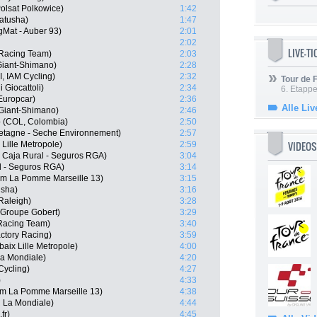
olsat Polkowice)
1:42
atusha)
1:47
gMat - Auber 93)
2:01
2:02
LIVE-T
 Racing Team)
2:03
Giant-Shimano)
2:28
, IAM Cycling)
2:32
Tour de
i Giocattoli)
2:34
6. Etapp
Europcar)
2:36
Alle Liv
Giant-Shimano)
2:46
o (COL, Colombia)
2:50
etagne - Seche Environnement)
2:57
VIDEOS
Lille Metropole)
2:59
, Caja Rural - Seguros RGA)
3:04
l - Seguros RGA)
3:14
am La Pomme Marseille 13)
3:15
usha)
3:16
Raleigh)
3:28
- Groupe Gobert)
3:29
Racing Team)
3:40
actory Racing)
3:59
aix Lille Metropole)
4:00
a Mondiale)
4:20
Cycling)
4:27
)
4:33
am La Pomme Marseille 13)
4:38
R La Mondiale)
4:44
fr)
4:45