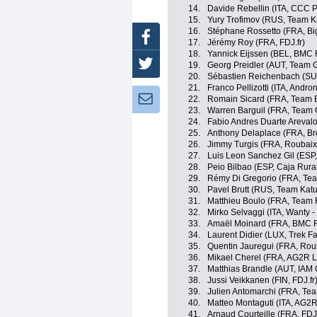
14.
Davide Rebellin (ITA, CCC P
15.
Yury Trofimov (RUS, Team K
16.
Stéphane Rossetto (FRA, Bi
Facebook
17.
Jérémy Roy (FRA, FDJ.fr)
18.
Yannick Eijssen (BEL, BMC
Twitter
19.
Georg Preidler (AUT, Team 
20.
Sébastien Reichenbach (SUI
21.
Franco Pellizotti (ITA, Andron
Newsletter:
22.
Romain Sicard (FRA, Team 
23.
Warren Barguil (FRA, Team 
24.
Fabio Andres Duarte Areval
25.
Anthony Delaplace (FRA, Br
26.
Jimmy Turgis (FRA, Roubaix 
27.
Luis Leon Sanchez Gil (ESP
28.
Peio Bilbao (ESP, Caja Rura
29.
Rémy Di Gregorio (FRA, Te
30.
Pavel Brutt (RUS, Team Kat
31.
Matthieu Boulo (FRA, Team 
32.
Mirko Selvaggi (ITA, Wanty 
33.
Amaël Moinard (FRA, BMC 
34.
Laurent Didier (LUX, Trek F
35.
Quentin Jauregui (FRA, Roub
36.
Mikael Cherel (FRA, AG2R L
37.
Matthias Brandle (AUT, IAM 
38.
Jussi Veikkanen (FIN, FDJ.fr
39.
Julien Antomarchi (FRA, Te
40.
Matteo Montaguti (ITA, AG2
41.
Arnaud Courteille (FRA, FDJ.