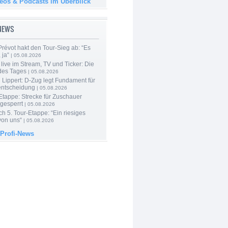
deos & Podcasts im Überblick
-NEWS
révot hakt den Tour-Sieg ab: “Es
 ja“
| 05.08.2026
live im Stream, TV und Ticker: Die
des Tages
| 05.08.2026
Lippert: D-Zug legt Fundament für
entscheidung
| 05.08.2026
Etappe: Strecke für Zuschauer
 gesperrt
| 05.08.2026
h 5. Tour-Etappe: “Ein riesiges
on uns“
| 05.08.2026
 Profi-News