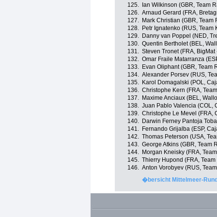
125.
Ian Wilkinson (GBR, Team R
126.
Arnaud Gerard (FRA, Bretag
127.
Mark Christian (GBR, Team 
128.
Petr Ignatenko (RUS, Team 
129.
Danny van Poppel (NED, Tre
130.
Quentin Bertholet (BEL, Wall
131.
Steven Tronet (FRA, BigMat 
132.
Omar Fraile Matarranza (ES
133.
Evan Oliphant (GBR, Team R
134.
Alexander Porsev (RUS, Te
135.
Karol Domagalski (POL, Caj
136.
Christophe Kern (FRA, Team
137.
Maxime Anciaux (BEL, Wallon
138.
Juan Pablo Valencia (COL, 
139.
Christophe Le Mevel (FRA, Co
140.
Darwin Ferney Pantoja Toba
141.
Fernando Grijalba (ESP, Ca
142.
Thomas Peterson (USA, Tea
143.
George Atkins (GBR, Team R
144.
Morgan Kneisky (FRA, Team
145.
Thierry Hupond (FRA, Team
146.
Anton Vorobyev (RUS, Team
�bersicht Mittelmeer-Rund