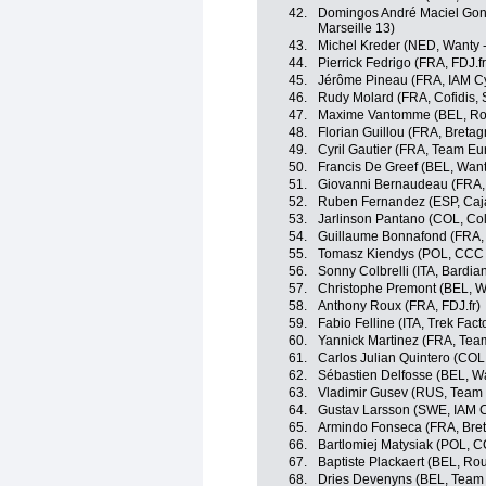
42.
Domingos André Maciel Go
Marseille 13)
43.
Michel Kreder (NED, Wanty 
44.
Pierrick Fedrigo (FRA, FDJ.fr
45.
Jérôme Pineau (FRA, IAM Cy
46.
Rudy Molard (FRA, Cofidis, S
47.
Maxime Vantomme (BEL, Roub
48.
Florian Guillou (FRA, Breta
49.
Cyril Gautier (FRA, Team Eu
50.
Francis De Greef (BEL, Want
51.
Giovanni Bernaudeau (FRA,
52.
Ruben Fernandez (ESP, Caj
53.
Jarlinson Pantano (COL, Co
54.
Guillaume Bonnafond (FRA,
55.
Tomasz Kiendys (POL, CCC 
56.
Sonny Colbrelli (ITA, Bardia
57.
Christophe Premont (BEL, Wa
58.
Anthony Roux (FRA, FDJ.fr)
59.
Fabio Felline (ITA, Trek Fac
60.
Yannick Martinez (FRA, Tea
61.
Carlos Julian Quintero (COL
62.
Sébastien Delfosse (BEL, Wa
63.
Vladimir Gusev (RUS, Team
64.
Gustav Larsson (SWE, IAM C
65.
Armindo Fonseca (FRA, Bre
66.
Bartlomiej Matysiak (POL, 
67.
Baptiste Plackaert (BEL, Rou
68.
Dries Devenyns (BEL, Team