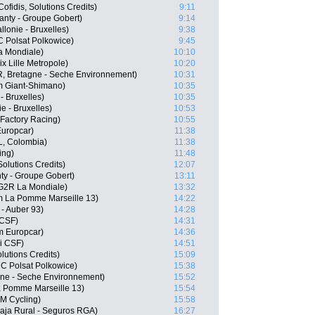
fidis, Solutions Credits)
9:11
anty - Groupe Gobert)
9:14
lonie - Bruxelles)
9:38
 Polsat Polkowice)
9:45
a Mondiale)
10:10
 Lille Metropole)
10:20
, Bretagne - Seche Environnement)
10:31
 Giant-Shimano)
10:35
- Bruxelles)
10:35
e - Bruxelles)
10:53
Factory Racing)
10:55
Europcar)
11:38
, Colombia)
11:38
ing)
11:48
olutions Credits)
12:07
y - Groupe Gobert)
13:11
AG2R La Mondiale)
13:32
m La Pomme Marseille 13)
14:22
 - Auber 93)
14:28
 CSF)
14:31
m Europcar)
14:36
ni CSF)
14:51
lutions Credits)
15:09
C Polsat Polkowice)
15:38
gne - Seche Environnement)
15:52
a Pomme Marseille 13)
15:54
AM Cycling)
15:58
aja Rural - Seguros RGA)
16:27