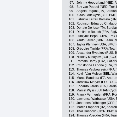
97.
Johnny Hoogerland (NED, An
98.
Boy van Poppel (NED, Trek 
99.
Angelo Pagani (ITA, Bardian
100.
Klaas Lodewyck (BEL, BMC
101.
Fabricio Ferrari Barcelo (U
102.
Robinson Eduardo Chalapu
103.
Donato De Ieso (ITA, Bardia
104.
Dimitri Le Boulch (FRA, BigM
105.
Fumiyuki Beppu (JPN, Trek 
106.
Yanto Barker (GBR, Team Ra
107.
Taylor Phinney (USA, BMC 
108.
Grégoire Tarride (FRA, Tea
109.
Alexander Rybakov (RUS, T
110.
Nikolay Mihaylov (BUL, CCC
111.
Romain Hardy (FRA, Cofidis,
112.
Christophe Laporte (FRA, Cof
113.
Thomas Vaubourzeix (FRA, 
114.
Kevin Van Melsen (BEL, Wan
115.
Marco Bandiera (ITA, Androni
116.
Jaroslaw Marycz (POL, CCC 
117.
Edoardo Zardini (ITA, Bardi
118.
Marcel Wyss (SUI, IAM Cycli
119.
Franck Vermeulen (FRA, Rou
120.
Lawrence Warbasse (USA, 
121.
Johannes Fröhlinger (GER,
122.
Marco Frapporti (ITA, Androni
123.
Thor Hushovd (NOR, BMC R
124.
Thomas Voeckler (FRA, Tea