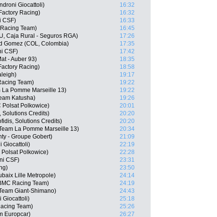
droni Giocattoli)
16:32
Factory Racing)
16:32
i CSF)
16:33
 Racing Team)
16:45
RU, Caja Rural - Seguros RGA)
17:26
d Gomez (COL, Colombia)
17:35
ni CSF)
17:42
at - Auber 93)
18:35
Factory Racing)
18:58
leigh)
19:17
Racing Team)
19:22
m La Pomme Marseille 13)
19:22
eam Katusha)
19:26
 Polsat Polkowice)
20:01
 Solutions Credits)
20:20
idis, Solutions Credits)
20:20
Team La Pomme Marseille 13)
20:34
ty - Groupe Gobert)
21:09
 Giocattoli)
22:19
Polsat Polkowice)
22:28
ani CSF)
23:31
ng)
23:50
baix Lille Metropole)
24:14
BMC Racing Team)
24:19
 Team Giant-Shimano)
24:43
 Giocattoli)
25:18
acing Team)
25:26
m Europcar)
26:27