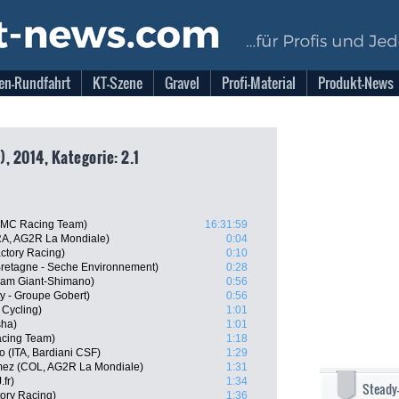
en-Rundfahrt
KT-Szene
Gravel
Profi-Material
Produkt-News
, 2014, Kategorie: 2.1
BMC Racing Team)
16:31:59
RA, AG2R La Mondiale)
0:04
actory Racing)
0:10
retagne - Seche Environnement)
0:28
eam Giant-Shimano)
0:56
 - Groupe Gobert)
0:56
 Cycling)
1:01
sha)
1:01
cing Team)
1:18
 (ITA, Bardiani CSF)
1:29
omez (COL, AG2R La Mondiale)
1:31
fr)
1:34
Steady
ory Racing)
1:36