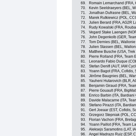
69.
Romain Lemarchand (FRA, Co
70.
Kevin Seeldraeyers (BEL, W
71.
Jonathan Dufrasne (BEL, Wal
72.
Marek Rutkiewicz (POL, CCC
73.
Julien Berard (FRA, AG2R L
74.
Rudy Kowalski (FRA, Roubaix
75.
Vegard Stake Laengen (NOR
76.
John Degenkolb (GER, Team
77.
Tom Dernies (BEL, Wallonie 
78.
Julien Stassen (BEL, Walloni
79.
Matthew Busche (USA, Trek 
80.
Pierre Rolland (FRA, Team 
81.
Leonardo Fabio Duque (COL
82.
Stefan Denifl (AUT, IAM Cycl
83.
Yoann Bagot (FRA, Cofidis, S
84.
Jérôme Baugnies (BEL, Want
85.
Yauheni Hutarovich (BLR, 
86.
Benjamin Giraud (FRA, Tea
87.
Pierre Gouault (FRA, BigMat
88.
Enrico Barbin (ITA, Bardiani
89.
Davide Malacarne (ITA, Tea
90.
Stefano Pirazzi (ITA, Bardia
91.
Gert Joeaar (EST, Cofidis, So
92.
Grzegorz Stepniak (POL, CC
93.
Florian Vachon (FRA, Breta
94.
Yoann Paillot (FRA, Team L
95.
Aleksejs Saramotins (LAT, I
96.
Angel Madrazo Ruiz (ESP, C