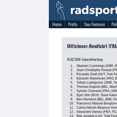
Home
Profis
Tour Femmes
Pol
Mittelmeer-Rundfahrt (FRA)
16.02.2014: Gesamtwertung
1.
Stephen Cummings (GBR, 
2.
Jean-Christophe Peraud (F
3.
Riccardo Zoidl (AUT, Trek F
4.
Eduardo Sepulveda (ARG, B
5.
Tobias Ludvigsson (SWE, T
6.
Thomas Degand (BEL, Wanty
7.
Sylvain Chavanel (FRA, IAM
8.
Egor Silin (RUS, Team Katu
9.
Ben Hermans (BEL, BMC Ra
10.
Francesco Manuel Bongiorno
11.
Carlos Alberto Betancur G
12.
Alexandre Geniez (FRA, FDJ.
13.
Bob Jungels (LUX, Trek Fact