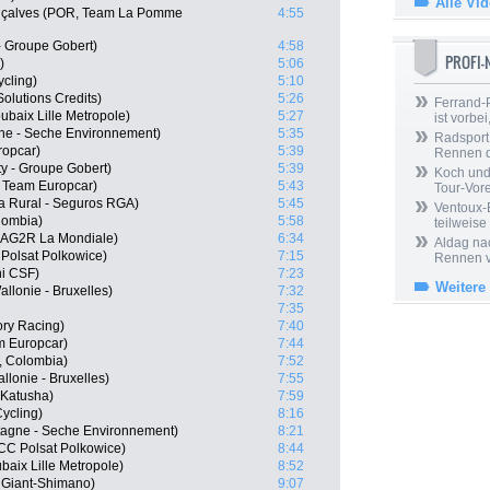
Alle Vi
nçalves (POR, Team La Pomme
4:55
- Groupe Gobert)
4:58
PROFI
)
5:06
cling)
5:10
olutions Credits)
5:26
Ferrand-P
aix Lille Metropole)
5:27
ist vorbei,
gne - Seche Environnement)
5:35
Radsport 
ropcar)
5:39
Rennen 
y - Groupe Gobert)
5:39
Koch und 
 Team Europcar)
5:43
Tour-Vor
a Rural - Seguros RGA)
5:45
Ventoux-
lombia)
5:58
teilweise
 AG2R La Mondiale)
6:34
Aldag nac
Polsat Polkowice)
7:15
Rennen v
ni CSF)
7:23
Weitere
llonie - Bruxelles)
7:32
7:35
tory Racing)
7:40
m Europcar)
7:44
, Colombia)
7:52
llonie - Bruxelles)
7:55
 Katusha)
7:59
ycling)
8:16
tagne - Seche Environnement)
8:21
CCC Polsat Polkowice)
8:44
baix Lille Metropole)
8:52
 Giant-Shimano)
9:07