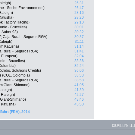
aleigh)
26:31
ne - Seche Environnement)
26:47
Raleigh)
28:16
Katusha)
28:20
k Factory Racing)
29:10
onie - Bruxelles)
30:01
- Auber 93)
30:32
P, Caja Rural - Seguros RGA)
30:37
aleigh)
31:11
am Katusha)
31:14
a Rural - Seguros RGA)
31:41
 Europcar)
32:04
ie - Bruxelles)
33:36
Colombia)
35:24
fidis, Solutions Credits)
36:06
r (COL, Colombia)
38:33
ja Rural - Seguros RGA)
38:58
m Giant-Shimano)
41:05
aleigh)
41:39
 Raleigh)
42:27
 Giant-Shimano)
43:46
 Katusha)
45:50
fahrt (FRA), 2014
COOKIE EINSTEL