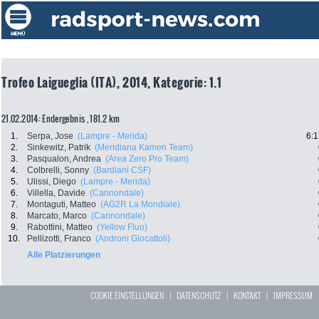
Trofeo Laigueglia (ITA), 2014, Kategorie: 1.1
21.02.2014: Endergebnis , 181.2 km
1.
Serpa, Jose
(Lampre - Merida)
6:1
2.
Sinkewitz, Patrik
(Meridiana Kamen Team)
3.
Pasqualon, Andrea
(Area Zero Pro Team)
4.
Colbrelli, Sonny
(Bardiani CSF)
5.
Ulissi, Diego
(Lampre - Merida)
6.
Villella, Davide
(Cannondale)
7.
Montaguti, Matteo
(AG2R La Mondiale)
8.
Marcato, Marco
(Cannondale)
9.
Rabottini, Matteo
(Yellow Fluo)
10.
Pellizotti, Franco
(Androni Giocattoli)
Alle Platzierungen
COOKIE EINSTELLUNGEN
|
DATENSCHUTZ
|
KONTAKT
|
IMPRESSUM