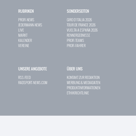
RUBRIKEN
SONDERSEITEN
PROFI-NEWS
GIRO D`ITALIA 2026
JEDERMANN-NEWS
TOUR DE FRANCE 2026
LIVE
VUELTA A ESPAÑA 2026
MARKT
RENNERGEBNISSE
KALENDER
PROFI-TEAMS
VEREINE
PROFI-FAHRER
UNSERE ANGEBOTE
ÜBER UNS
RSS-FEED
KONTAKT ZUR REDAKTION
RADSPORT-NEWS.COM
WERBUNG & MEDIADATEN
PRODUKTINFORMATIONEN
ETHIKRICHTLINIE