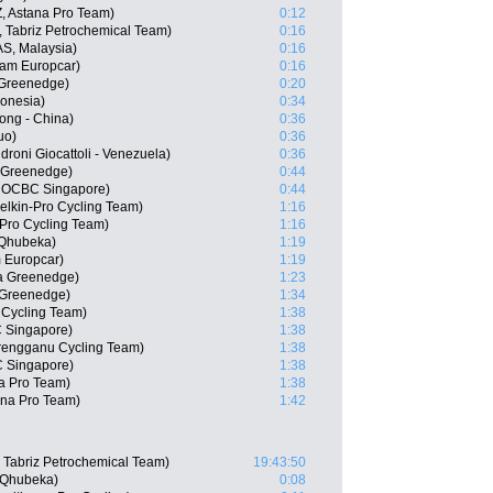
, Astana Pro Team)
0:12
, Tabriz Petrochemical Team)
0:16
S, Malaysia)
0:16
eam Europcar)
0:16
 Greenedge)
0:20
donesia)
0:34
ng - China)
0:36
uo)
0:36
roni Giocattoli - Venezuela)
0:36
a Greenedge)
0:44
 OCBC Singapore)
0:44
lkin-Pro Cycling Team)
1:16
-Pro Cycling Team)
1:16
 Qhubeka)
1:19
 Europcar)
1:19
a Greenedge)
1:23
 Greenedge)
1:34
 Cycling Team)
1:38
 Singapore)
1:38
rengganu Cycling Team)
1:38
 Singapore)
1:38
na Pro Team)
1:38
na Pro Team)
1:42
 Tabriz Petrochemical Team)
19:43:50
 Qhubeka)
0:08