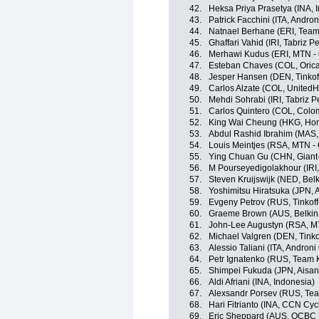
42.
Heksa Priya Prasetya (INA, 
43.
Patrick Facchini (ITA, Andron
44.
Natnael Berhane (ERI, Team
45.
Ghaffari Vahid (IRI, Tabriz 
46.
Merhawi Kudus (ERI, MTN -
47.
Esteban Chaves (COL, Oric
48.
Jesper Hansen (DEN, Tinkof
49.
Carlos Alzate (COL, UnitedH
50.
Mehdi Sohrabi (IRI, Tabriz 
51.
Carlos Quintero (COL, Colo
52.
King Wai Cheung (HKG, Hon
53.
Abdul Rashid Ibrahim (MAS,
54.
Louis Meintjes (RSA, MTN -
55.
Ying Chuan Gu (CHN, Giant
56.
M Pourseyedigolakhour (IRI,
57.
Steven Kruijswijk (NED, Bel
58.
Yoshimitsu Hiratsuka (JPN,
59.
Evgeny Petrov (RUS, Tinkof
60.
Graeme Brown (AUS, Belkin
61.
John-Lee Augustyn (RSA, M
62.
Michael Valgren (DEN, Tinko
63.
Alessio Taliani (ITA, Androni
64.
Petr Ignatenko (RUS, Team 
65.
Shimpei Fukuda (JPN, Aisa
66.
Aldi Afriani (INA, Indonesia)
67.
Alexsandr Porsev (RUS, Te
68.
Hari Fitrianto (INA, CCN Cy
69.
Eric Sheppard (AUS, OCBC 