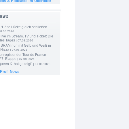
deos & Podcasts im Überblick
-NEWS
: “Hätte Lücke gleich schließen
08.08.2026
live im Stream, TV und Ticker: Die
des Tages
| 07.08.2026
 SRAM nun mit Gelb und Weiß in
 Nizza
| 07.08.2026
enregister der Tour de France
 7. Etappe
| 07.08.2026
Queen K. hat gezeigt“
| 07.08.2026
 Profi-News