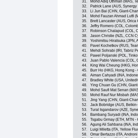
31.
Mohd Adiq Othman (MAS, Te
32.
Patrick Lane (AUS, Synergy 
33.
Li Jun Bai (CHN, Giant-Cha
34.
Mohd Fauzan Ahmad Lutfi (
35.
Brett Lancaster (AUS, Orica
36.
Jeffry Romero (COL, Colomb
37.
Robinson Chalapud (COL, 
38.
Jason Christie (NZL, CCN C
39.
Yoshimitsu Hiratsuka (JPN,
40.
Pavel Kochetkov (RUS, Tea
41.
Mehdi Sohrabi (IRI, Tabriz 
42.
Pawel Poljanski (POL, Tinko
43.
Juan Pablo Valencia (COL, 
44.
King Wai Cheung (HKG, Hon
45.
Burr Ho (HKG, Hong Kong - 
46.
Aiman Cahyadi (INA, Indone
47.
Bradley White (USA, UnitedH
48.
Ying Chuan Gu (CHN, Giant
49.
Mohd Saufi Mat Senan (MAS
50.
Mohd Rauf Nur Misbah (MAS
51.
Jing Yang (CHN, Giant-Cha
52.
Jack Bobridge (AUS, Belkin
53.
Tural Isgandarov (AZE, Syne
54.
Bambang Suryadi (INA, Indo
55.
Tsgabu Grmay (ETH, MTN -
56.
Agung Ali Sahbana (INA, In
57.
Luigi Miletta (ITA, Yellow Flu
58.
Omar Bertazzo (ITA, Androni 