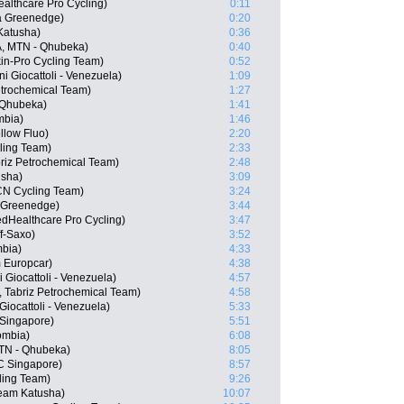
ealthcare Pro Cycling)
0:11
a Greenedge)
0:20
Katusha)
0:36
A, MTN - Qhubeka)
0:40
kin-Pro Cycling Team)
0:52
oni Giocattoli - Venezuela)
1:09
Petrochemical Team)
1:27
 Qhubeka)
1:41
mbia)
1:46
llow Fluo)
2:20
ling Team)
2:33
riz Petrochemical Team)
2:48
usha)
3:09
CN Cycling Team)
3:24
a Greenedge)
3:44
edHealthcare Pro Cycling)
3:47
f-Saxo)
3:52
mbia)
4:33
 Europcar)
4:38
i Giocattoli - Venezuela)
4:57
, Tabriz Petrochemical Team)
4:58
 Giocattoli - Venezuela)
5:33
Singapore)
5:51
ombia)
6:08
TN - Qhubeka)
8:05
C Singapore)
8:57
cling Team)
9:26
eam Katusha)
10:07