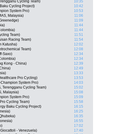
rengganu Cycling Team)
10:35
Baku Cycling Project)
10:42
mpion System Pro)
10:53
MAS, Malaysia)
11:06
 Greenedge)
11:09
ia)
11:44
Colombia)
11:44
ycling Team)
11:51
 Aisan Racing Team)
11:54
m Katusha)
12:02
Petrochemical Team)
12:08
ff-Saxo)
12:34
Colombia)
12:34
g Kong - China)
12:39
China)
12:49
sia)
13:33
ealthcare Pro Cycling)
13:53
-Champion System Pro)
14:03
, Terengganu Cycling Team)
15:02
, Malaysia)
15:08
mpion System Pro)
15:09
-Pro Cycling Team)
15:58
rgy Baku Cycling Project)
16:15
nesia)
16:25
 Qhubeka)
16:35
donesia)
16:55
o)
17:02
Giocattoli - Venezuela)
17:40