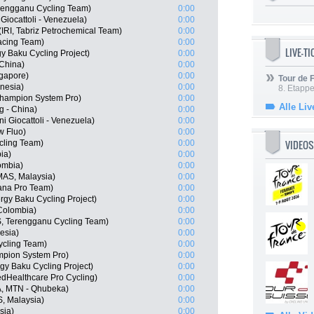
rengganu Cycling Team)
0:00
Giocattoli - Venezuela)
0:00
IRI, Tabriz Petrochemical Team)
0:00
Racing Team)
0:00
LIVE-T
y Baku Cycling Project)
0:00
China)
0:00
gapore)
0:00
Tour de
nesia)
0:00
8. Etappe
Champion System Pro)
0:00
Alle Liv
 - China)
0:00
oni Giocattoli - Venezuela)
0:00
w Fluo)
0:00
VIDEOS
cling Team)
0:00
ia)
0:00
ombia)
0:00
MAS, Malaysia)
0:00
ana Pro Team)
0:00
rgy Baku Cycling Project)
0:00
Colombia)
0:00
, Terengganu Cycling Team)
0:00
esia)
0:00
ycling Team)
0:00
mpion System Pro)
0:00
y Baku Cycling Project)
0:00
edHealthcare Pro Cycling)
0:00
A, MTN - Qhubeka)
0:00
, Malaysia)
0:00
sia)
0:00