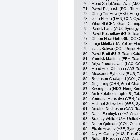
70.
Mohd Saiful Anuar Aziz (MA
71.
Pawel Poljanski (POL, Tinko
72.
Ching Yin Mow (HKG, Hong 
73.
John Ebsen (DEN, CCN Cyc
74.
Yihui NI (CHN, Giant-Champ
75.
Patrick Lane (AUS, Synergy 
76.
Pavel Kochetkov (RUS, Tea
77.
Choon Huat Goh (SIN, OCB
78.
Luigi Miletta (ITA, Yellow Flu
79.
Isaac Bolivar (COL, UnitedH
80.
Pavel Brutt (RUS, Team Kat
81.
Yannick Martinez (FRA, Tea
82.
Ariya Phounsavath (LAO, C
83.
Mohd Adiq Othman (MAS, Te
84.
Alexsandr Rybakov (RUS, T
85.
Robinson Chalapud (COL, 
86.
Jing Yang (CHN, Giant-Cha
87.
Kwong Lau (HKG, Hong Kong
88.
Amir Kolahdozhagh (IRI, Tab
89.
Yonnatta Monsalve (VEN, Ye
90.
Michael Schweizer (GER, Sy
91.
Antoine Duchesne (CAN, Te
92.
Danill Fominykh (KAZ, Asta
93.
Bradley White (USA, UnitedH
94.
Duber Quintero (COL, Colo
95.
Elchin Asadov (AZE, Synergy
96.
Jay McCarthy (AUS, Tinkoff
97.
Suhardi Hassan (MAS, Mala