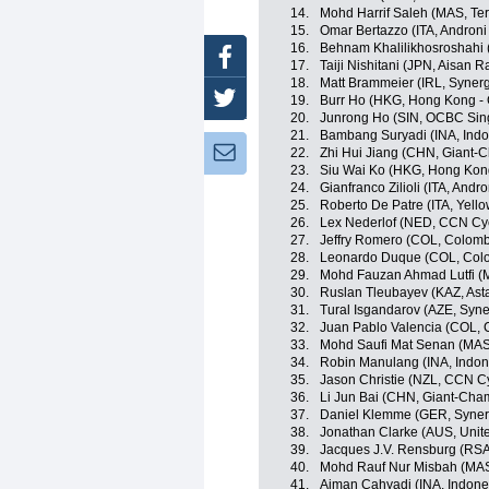
14.
Mohd Harrif Saleh (MAS, Te
15.
Omar Bertazzo (ITA, Androni 
16.
Behnam Khalilikhosroshahi (
Facebook
17.
Taiji Nishitani (JPN, Aisan 
18.
Matt Brammeier (IRL, Synerg
Twitter
19.
Burr Ho (HKG, Hong Kong - 
20.
Junrong Ho (SIN, OCBC Sin
21.
Bambang Suryadi (INA, Indo
Newsletter:
22.
Zhi Hui Jiang (CHN, Giant-
23.
Siu Wai Ko (HKG, Hong Kong
24.
Gianfranco Zilioli (ITA, Andr
25.
Roberto De Patre (ITA, Yello
26.
Lex Nederlof (NED, CCN Cy
27.
Jeffry Romero (COL, Colomb
28.
Leonardo Duque (COL, Col
29.
Mohd Fauzan Ahmad Lutfi (
30.
Ruslan Tleubayev (KAZ, Ast
31.
Tural Isgandarov (AZE, Syne
32.
Juan Pablo Valencia (COL, 
33.
Mohd Saufi Mat Senan (MAS
34.
Robin Manulang (INA, Indon
35.
Jason Christie (NZL, CCN C
36.
Li Jun Bai (CHN, Giant-Cha
37.
Daniel Klemme (GER, Synerg
38.
Jonathan Clarke (AUS, Unit
39.
Jacques J.V. Rensburg (RS
40.
Mohd Rauf Nur Misbah (MAS
41.
Aiman Cahyadi (INA, Indone