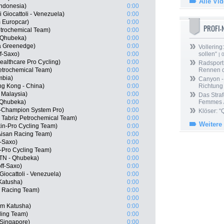
Alle Vi
Indonesia)
0:00
i Giocattoli - Venezuela)
0:00
 Europcar)
0:00
PROFI
Petrochemical Team)
0:00
 Qhubeka)
0:00
a Greenedge)
0:00
Vollering
f-Saxo)
0:00
sollen“
| 
ealthcare Pro Cycling)
0:00
Radsport 
Petrochemical Team)
0:00
Rennen 
mbia)
0:00
Canyon -
g Kong - China)
0:00
Richtung
 Malaysia)
0:00
Das Straf
 Qhubeka)
0:00
Femmes /
-Champion System Pro)
0:00
Klöser: “
 Tabriz Petrochemical Team)
0:00
Weitere
kin-Pro Cycling Team)
0:00
 Aisan Racing Team)
0:00
f-Saxo)
0:00
-Pro Cycling Team)
0:00
TN - Qhubeka)
0:00
ff-Saxo)
0:00
 Giocattoli - Venezuela)
0:00
Katusha)
0:00
n Racing Team)
0:00
0:00
am Katusha)
0:00
cling Team)
0:00
Singapore)
0:00