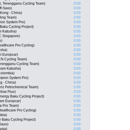
S, Terengganu Cycling Team)
0:00
ff-Saxo)
0:00
Kong - China)
0:00
ling Team)
0:00
ion System Pro)
0:00
Baku Cycling Project)
0:00
m Katusha)
0:00
C Singapore)
0:00
o)
0:00
ealthcare Pro Cycling)
0:00
usha)
0:00
m Europcar)
0:00
CN Cycling Team)
0:00
rengganu Cycling Team)
0:00
eam Katusha)
0:00
Colombia)
0:00
mpion System Pro)
0:00
 - China)
0:00
riz Petrochemical Team)
0:00
llow Fluo)
0:00
nergy Baku Cycling Project)
0:00
am Europcar)
0:00
na Pro Team)
0:00
ealthcare Pro Cycling)
0:00
mbia)
0:00
 Baku Cycling Project)
0:00
-Saxo)
0:00
ysia)
0:00