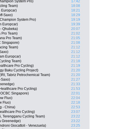
Champion System Pro)
17:42
cling Team)
18:08
 Europcar)
18:21
ff-Saxo)
18:29
-Champion System Pro)
19:19
m Europcar)
19:39
 - Qhubeka)
20:07
a Pro Team)
21:02
ana Pro Team)
21:05
 Singapore)
21:08
Racing Team)
21:12
-Saxo)
21:12
am Europcar)
21:12
Cycling Team)
21:18
lthcare Pro Cycling)
21:19
y Baku Cycling Project)
21:20
IRI, Tabriz Petrochemical Team)
21:20
f-Saxo)
21:27
reenedge)
21:33
Healthcare Pro Cycling)
21:53
 OCBC Singapore)
22:01
ow Fluo)
22:04
w Fluo)
22:18
 - China)
22:53
ealthcare Pro Cycling)
23:07
S, Terengganu Cycling Team)
23:22
a Greenedge)
23:22
roni Giocattoli - Venezuela)
23:25