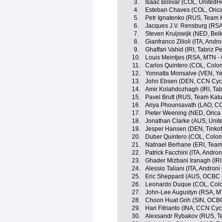
3.
Isaac Bolivar (COL, UnitedH
4.
Esteban Chaves (COL, Oric
5.
Petr Ignatenko (RUS, Team 
6.
Jacques J.V. Rensburg (RS
7.
Steven Kruijswijk (NED, Bel
8.
Gianfranco Zilioli (ITA, Andr
9.
Ghaffari Vahid (IRI, Tabriz 
10.
Louis Meintjes (RSA, MTN -
11.
Carlos Quintero (COL, Colo
12.
Yonnatta Monsalve (VEN, Ye
13.
John Ebsen (DEN, CCN Cyc
14.
Amir Kolahdozhagh (IRI, Tab
15.
Pavel Brutt (RUS, Team Kat
16.
Ariya Phounsavath (LAO, C
17.
Pieter Weening (NED, Oric
18.
Jonathan Clarke (AUS, Unit
19.
Jesper Hansen (DEN, Tinkof
20.
Duber Quintero (COL, Colo
21.
Natnael Berhane (ERI, Team
22.
Patrick Facchini (ITA, Andron
23.
Ghader Mizbani Iranagh (IRI
24.
Alessio Taliani (ITA, Androni
25.
Eric Sheppard (AUS, OCBC 
26.
Leonardo Duque (COL, Col
27.
John-Lee Augustyn (RSA, M
28.
Choon Huat Goh (SIN, OCB
29.
Hari Fitrianto (INA, CCN Cy
30.
Alexsandr Rybakov (RUS, T