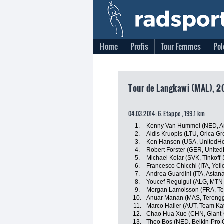
Home
Profis
Tour Femmes
Pol
Tour de Langkawi (MAL), 2
04.03.2014: 6. Etappe , 199.1 km
1.
Kenny Van Hummel (NED, And
2.
Aidis Kruopis (LTU, Orica G
3.
Ken Hanson (USA, UnitedHea
4.
Robert Forster (GER, United
5.
Michael Kolar (SVK, Tinkoff
6.
Francesco Chicchi (ITA, Yell
7.
Andrea Guardini (ITA, Astan
8.
Youcef Reguigui (ALG, MTN
9.
Morgan Lamoisson (FRA, Te
10.
Anuar Manan (MAS, Terengg
11.
Marco Haller (AUT, Team Ka
12.
Chao Hua Xue (CHN, Giant
13.
Theo Bos (NED, Belkin-Pro 