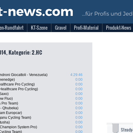
en-Rundfahrt
KT-Szene
Gravel
Profi-Material
Produkt-News
014, Kategorie: 2.HC
roni Giocattoli - Venezuela)
4:29:46
reenedge)
0:00
lthcare Pro Cycling)
0:00
Healthcare Pro Cycling)
0:00
-Saxo)
0:00
ow Fluo)
0:00
a Pro Team)
0:00
 - Qhubeka)
0:00
am Europcar)
0:00
anu Cycling Team)
0:00
tusha)
0:00
-Champion System Pro)
0:00
Steady
Cycling Team)
0:00