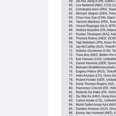
59.
Zhi Hui Jiang (CHN, Giant-
60.
Lex Nederlof (NED, CCN Cy
61.
Christophe Kern (FRA, Team
62.
Michael Valgren (DEN, Tinko
63.
Chao Hua Xue (CHN, Giant
64.
Yannick Martinez (FRA, Tea
65.
Youcef Reguigui (ALG, MTN
66.
Andrea Guardini (ITA, Astan
67.
Ruslan Tleubayev (KAZ, Ast
68.
Thomas Rabou (NED, OCBC
69.
Taiji Nishitani (JPN, Aisan 
70.
Jay McCarthy (AUS, Tinkoff
71.
Antoine Duchesne (CAN, Te
72.
Theo Bos (NED, Belkin-Pro 
73.
Ken Hanson (USA, UnitedHea
74.
Daniel Klemme (GER, Synerg
75.
Behnam Khalilikhosroshahi (
76.
Evgeny Petrov (RUS, Tinkof
77.
Aidis Kruopis (LTU, Orica G
78.
Robert Forster (GER, United
79.
Dene Thomas Rogers (NZL,
80.
Francesco Chicchi (ITA, Yell
81.
Roberto De Patre (ITA, Yello
82.
Siu Wai Ko (HKG, Hong Kong
83.
Carlos Alzate (COL, UnitedH
84.
Mohd Saiful Anuar Aziz (MA
85.
Damien Howson (AUS, Oric
86.
Kenny Van Hummel (NED, And