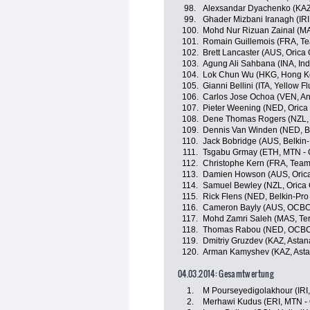
98.
Alexsandar Dyachenko (KAZ
99.
Ghader Mizbani Iranagh (IRI
100.
Mohd Nur Rizuan Zainal (MA
101.
Romain Guillemois (FRA, T
102.
Brett Lancaster (AUS, Orica
103.
Agung Ali Sahbana (INA, In
104.
Lok Chun Wu (HKG, Hong Ko
105.
Gianni Bellini (ITA, Yellow Fl
106.
Carlos Jose Ochoa (VEN, And
107.
Pieter Weening (NED, Oric
108.
Dene Thomas Rogers (NZL,
109.
Dennis Van Winden (NED, Be
110.
Jack Bobridge (AUS, Belkin
111.
Tsgabu Grmay (ETH, MTN -
112.
Christophe Kern (FRA, Team
113.
Damien Howson (AUS, Oric
114.
Samuel Bewley (NZL, Orica
115.
Rick Flens (NED, Belkin-Pro
116.
Cameron Bayly (AUS, OCBC
117.
Mohd Zamri Saleh (MAS, Te
118.
Thomas Rabou (NED, OCBC
119.
Dmitriy Gruzdev (KAZ, Asta
120.
Arman Kamyshev (KAZ, Asta
04.03.2014: Gesamtwertung
1.
M Pourseyedigolakhour (IRI,
2.
Merhawi Kudus (ERI, MTN -