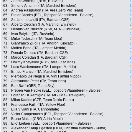
62.
Artem Ovechkin (RUS, RusVelo)
1
63.
Simone Antonini (ITA, Marchiol Emisfero)
1
64.
Andrea Pasqualon (ITA, Area Zero Pro Team)
1
65.
Pieter Jacobs (BEL, Topsport Vlaanderen - Baloise)
1
66.
Stefano Locatelli (ITA, Bardiani CSF)
1
67.
Alberto Cecchin (ITA, Marchiol Emisfero)
2
68.
Dennis van Niekerk (RSA, MTN - Qhubeka)
2
69.
Ivan Balykin (ITA, RusVelo)
2
70.
Mirko Tedeschi (ITA, Team Idea)
2
71.
Gianfranco Zilioli (ITA, Androni Giocattoli)
2
72.
Matteo Bono (ITA, Lampre-Merida)
2
73.
Donato De Ieso (ITA, Bardiani CSF)
2
74.
Marco Coledan (ITA, Bardiani CSF)
2
75.
Dmitriy Kosyakov (RUS, Itera - Katusha)
2
76.
Luca Wackermann (ITA, Lampre-Merida)
2
77.
Enrico Franzoi (ITA, Marchiol Emisfero)
2
78.
Pierpaolo De Negri (ITA, Vini Fantini Nippo)
2
79.
Alessandro Pettiti (ITA, Team Idea)
2
80.
Ben Swift (GBR, Team Sky)
2
81.
Preben Van Hecke (BEL, Topsport Vlaanderen - Baloise)
2
82.
Lorenzo Di Remigio (ITA, MG Kvis - Trevigiani)
2
83.
Milan Kadlec (CZE, Team Dukla Praha)
2
84.
Francesco Failli (ITA, Yellow Fluo)
2
85.
Elia Viviani (ITA, Cannondale)
2
86.
Victor Campenaerts (BEL, Topsport Vlaanderen - Baloise)
2
87.
Bruno Maltar (CRO, Adria Mobil)
2
88.
Eliot Lietaer (BEL, Topsport Vlaanderen - Baloise)
2
89.
Alexander Kamp Egested (DEN, Christina Watches - Kuma)
2