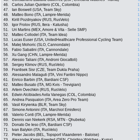
46.
Carlos Julian Quintero (COL, Colombia)
1
47.
Ian Boswell (USA, Team Sky)
1
48.
Matteo Bono (ITA, Lampre-Merida)
1
49.
Kirill Pozdnyakov (RUS, RusVelo)
1
50.
Igor Frolov (RUS, Itera - Katusha)
1
51.
Uri Martins (MEX, Amore & Vita - Selle SMP)
1
52.
Matteo Collodel (ITA, Team Idea)
1
53.
Lucas Euser (USA, UnitedHealthcare Professional Cycling Team)
1
54.
Matej Mohoric (SLO, Cannondale)
1
55.
Fabio Sabatini (ITA, Cannondale)
1
56.
Xu Gang (CHN, Lampre-Merida)
1
57.
Alessio Taliani (ITA, Androni Giocattoli)
1
58.
Sergey Klimov (RUS, RusVelo)
1
59.
Frantisek Sisr (CZE, Team Dukla Praha)
1
60.
Alessandro Malaguti (ITA, Vini Fantini Nippo)
1
61.
Enrico Barbin (ITA, Bardiani CSF)
1
62.
Matteo Busato (ITA, MG Kvis - Trevigiani)
1
63.
Artem Ovechkin (RUS, RusVelo)
1
64.
Edwin Alcibiades Avila Vanegas (COL, Colombia)
1
65.
Andrea Pasqualon (ITA, Area Zero Pro Team)
1
66.
Vasil Kiryienka (BLR, Team Sky)
1
67.
Simone Antonini (ITA, Marchiol Emisfero)
1
68.
Valerio Conti (ITA, Lampre-Merida)
1
69.
Dennis van Niekerk (RSA, MTN - Qhubeka)
1
70.
Donato De Ieso (ITA, Bardiani CSF)
1
71.
Ivan Balykin (ITA, RusVelo)
1
72.
Pieter Jacobs (BEL, Topsport Vlaanderen - Baloise)
1
73.
Alexander Kamp Egested (DEN, Christina Watches - Kuma)
1