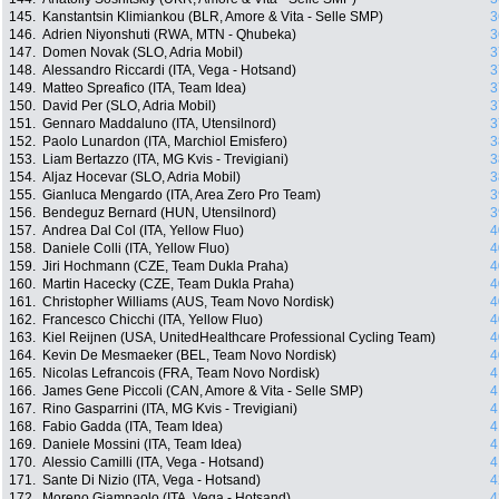
145.
Kanstantsin Klimiankou (BLR, Amore & Vita - Selle SMP)
3
146.
Adrien Niyonshuti (RWA, MTN - Qhubeka)
3
147.
Domen Novak (SLO, Adria Mobil)
3
148.
Alessandro Riccardi (ITA, Vega - Hotsand)
3
149.
Matteo Spreafico (ITA, Team Idea)
3
150.
David Per (SLO, Adria Mobil)
3
151.
Gennaro Maddaluno (ITA, Utensilnord)
3
152.
Paolo Lunardon (ITA, Marchiol Emisfero)
3
153.
Liam Bertazzo (ITA, MG Kvis - Trevigiani)
3
154.
Aljaz Hocevar (SLO, Adria Mobil)
3
155.
Gianluca Mengardo (ITA, Area Zero Pro Team)
3
156.
Bendeguz Bernard (HUN, Utensilnord)
3
157.
Andrea Dal Col (ITA, Yellow Fluo)
4
158.
Daniele Colli (ITA, Yellow Fluo)
4
159.
Jiri Hochmann (CZE, Team Dukla Praha)
4
160.
Martin Hacecky (CZE, Team Dukla Praha)
4
161.
Christopher Williams (AUS, Team Novo Nordisk)
4
162.
Francesco Chicchi (ITA, Yellow Fluo)
4
163.
Kiel Reijnen (USA, UnitedHealthcare Professional Cycling Team)
4
164.
Kevin De Mesmaeker (BEL, Team Novo Nordisk)
4
165.
Nicolas Lefrancois (FRA, Team Novo Nordisk)
4
166.
James Gene Piccoli (CAN, Amore & Vita - Selle SMP)
4
167.
Rino Gasparrini (ITA, MG Kvis - Trevigiani)
4
168.
Fabio Gadda (ITA, Team Idea)
4
169.
Daniele Mossini (ITA, Team Idea)
4
170.
Alessio Camilli (ITA, Vega - Hotsand)
4
171.
Sante Di Nizio (ITA, Vega - Hotsand)
4
172.
Moreno Giampaolo (ITA, Vega - Hotsand)
4