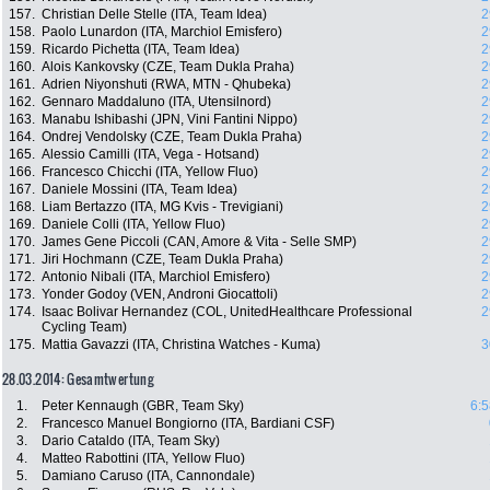
157.
Christian Delle Stelle (ITA, Team Idea)
2
158.
Paolo Lunardon (ITA, Marchiol Emisfero)
2
159.
Ricardo Pichetta (ITA, Team Idea)
2
160.
Alois Kankovsky (CZE, Team Dukla Praha)
2
161.
Adrien Niyonshuti (RWA, MTN - Qhubeka)
2
162.
Gennaro Maddaluno (ITA, Utensilnord)
2
163.
Manabu Ishibashi (JPN, Vini Fantini Nippo)
2
164.
Ondrej Vendolsky (CZE, Team Dukla Praha)
2
165.
Alessio Camilli (ITA, Vega - Hotsand)
2
166.
Francesco Chicchi (ITA, Yellow Fluo)
2
167.
Daniele Mossini (ITA, Team Idea)
2
168.
Liam Bertazzo (ITA, MG Kvis - Trevigiani)
2
169.
Daniele Colli (ITA, Yellow Fluo)
2
170.
James Gene Piccoli (CAN, Amore & Vita - Selle SMP)
2
171.
Jiri Hochmann (CZE, Team Dukla Praha)
2
172.
Antonio Nibali (ITA, Marchiol Emisfero)
2
173.
Yonder Godoy (VEN, Androni Giocattoli)
2
174.
Isaac Bolivar Hernandez (COL, UnitedHealthcare Professional
2
Cycling Team)
175.
Mattia Gavazzi (ITA, Christina Watches - Kuma)
3
28.03.2014: Gesamtwertung
1.
Peter Kennaugh (GBR, Team Sky)
6:5
2.
Francesco Manuel Bongiorno (ITA, Bardiani CSF)
3.
Dario Cataldo (ITA, Team Sky)
4.
Matteo Rabottini (ITA, Yellow Fluo)
5.
Damiano Caruso (ITA, Cannondale)