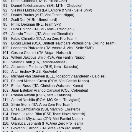
90.
Paolo Colonna (ITA, Bardiani CSF)
2
91.
Daniel Teklehaimanot (ERI, MTN - Qhubeka)
2
92.
Viesturs Luksevics (LAT, Amore & Vita - Selle SMP)
2
93.
Daniel Paulus (AUT, Vini Fantini Nippo)
2
94.
Zsolt Der (HUN, Utensilnord)
2
95.
Philip Deignan (IRL, Team Sky)
2
96.
Luca Chirico (ITA, MG Kvis - Trevigiani)
2
97.
Alessio Taliani (ITA, Androni Giocattoli)
2
98.
Fabio Chinello (ITA, Area Zero Pro Team)
2
99.
Lucas Euser (USA, UnitedHealthcare Professional Cycling Team)
2
100.
Leonardo Pinizzotto (ITA, Amore & Vita - Selle SMP)
2
101.
Cesare Ciommi (ITA, Vega - Hotsand)
2
102.
Willem Jakobus Smit (RSA, Vini Fantini Nippo)
2
103.
Valerio Conti (ITA, Lampre-Merida)
2
104.
Alexander Foliforov (RUS, Itera - Katusha)
2
105.
Artur Ershov (RUS, RusVelo)
2
106.
Michael Van Staeyen (BEL, Topsport Vlaanderen - Baloise)
2
107.
Eduard Michael Grosu (ROM, Vini Fantini Nippo)
2
108.
Enrico Rossi (ITA, Christina Watches - Kuma)
2
109.
Juan Esteban Arango Carvajal (COL, Colombia)
2
110.
Roman Katyrin (RUS, Itera - Katusha)
2
111.
Andrei Nechita (ROM, MG Kvis - Trevigiani)
2
112.
Silvio Giorni (ITA, Area Zero Pro Team)
2
113.
Enea Cambianica (SUI, Marchiol Emisfero)
2
114.
David Lozano Riba (ESP, Team Novo Nordisk)
2
115.
Takaschi Miyazawa (JPN, Vini Fantini Nippo)
2
116.
Gianluca Leonardi (ITA, Area Zero Pro Team)
2
117.
Giovanni Carboni (ITA, Area Zero Pro Team)
2