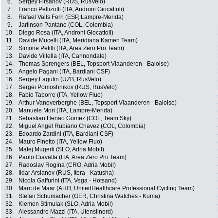
6.
Sergey Firsanov (RUS, RusVelo)
7.
Franco Pellizotti (ITA, Androni Giocattoli)
8.
Rafael Valls Ferri (ESP, Lampre-Merida)
9.
Jarlinson Pantano (COL, Colombia)
10.
Diego Rosa (ITA, Androni Giocattoli)
11.
Davide Mucelli (ITA, Meridiana Kamen Team)
12.
Simone Petilli (ITA, Area Zero Pro Team)
13.
Davide Villella (ITA, Cannondale)
14.
Thomas Sprengers (BEL, Topsport Vlaanderen - Baloise)
15.
Angelo Pagani (ITA, Bardiani CSF)
16.
Sergey Lagutin (UZB, RusVelo)
17.
Sergei Pomoshnikov (RUS, RusVelo)
18.
Fabio Taborre (ITA, Yellow Fluo)
19.
Arthur Vanoverberghe (BEL, Topsport Vlaanderen - Baloise)
20.
Manuele Mori (ITA, Lampre-Merida)
21.
Sebastian Henao Gomez (COL, Team Sky)
22.
Miguel Angel Rubiano Chavez (COL, Colombia)
23.
Edoardo Zardini (ITA, Bardiani CSF)
24.
Mauro Finetto (ITA, Yellow Fluo)
25.
Matej Mugerli (SLO, Adria Mobil)
26.
Paolo Ciavatta (ITA, Area Zero Pro Team)
27.
Radoslav Rogina (CRO, Adria Mobil)
28.
Ildar Arslanov (RUS, Itera - Katusha)
29.
Nicola Gaffurini (ITA, Vega - Hotsand)
30.
Marc de Maar (AHO, UnitedHealthcare Professional Cycling Team)
31.
Stefan Schumacher (GER, Christina Watches - Kuma)
32.
Klemen Stimulak (SLO, Adria Mobil)
33.
Alessandro Mazzi (ITA, Utensilnord)