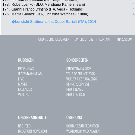
173.
Robert Jenko (SLO, Meridiana Kamen Team)
4
174.
Gianni Franco D'Intino (ITA, Vega - Hotsand)
4
175.
Mattia Gavazzi (ITA, Christina Watches - Kuma)
4
�bersicht Settimana Int. Coppi-Bartali (ITA), 2014
COOKIE EINSTELLUNGEN
|
DATENSCHUTZ
|
KONTAKT
|
IMPRESSUM
RUBRIKEN
SONDERSEITEN
PROFI-NEWS
GIRO D`ITALIA 2026
JEDERMANN-NEWS
TOUR DE FRANCE 2026
LIVE
VUELTA A ESPAÑA 2026
MARKT
RENNERGEBNISSE
KALENDER
PROFI-TEAMS
VEREINE
PROFI-FAHRER
UNSERE ANGEBOTE
ÜBER UNS
RSS-FEED
KONTAKT ZUR REDAKTION
RADSPORT-NEWS.COM
WERBUNG & MEDIADATEN