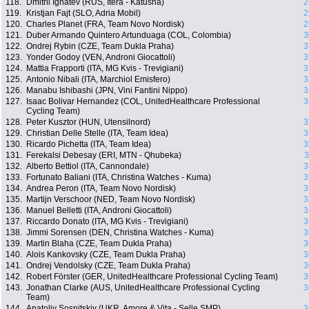
118.
Dmitrii Ignatev (RUS, Itera - Katusha)
2
119.
Kristjan Fajt (SLO, Adria Mobil)
2
120.
Charles Planet (FRA, Team Novo Nordisk)
2
121.
Duber Armando Quintero Artunduaga (COL, Colombia)
3
122.
Ondrej Rybin (CZE, Team Dukla Praha)
3
123.
Yonder Godoy (VEN, Androni Giocattoli)
3
124.
Mattia Frapporti (ITA, MG Kvis - Trevigiani)
3
125.
Antonio Nibali (ITA, Marchiol Emisfero)
3
126.
Manabu Ishibashi (JPN, Vini Fantini Nippo)
3
127.
Isaac Bolivar Hernandez (COL, UnitedHealthcare Professional
3
Cycling Team)
128.
Peter Kusztor (HUN, Utensilnord)
3
129.
Christian Delle Stelle (ITA, Team Idea)
3
130.
Ricardo Pichetta (ITA, Team Idea)
3
131.
Ferekalsi Debesay (ERI, MTN - Qhubeka)
3
132.
Alberto Bettiol (ITA, Cannondale)
3
133.
Fortunato Baliani (ITA, Christina Watches - Kuma)
3
134.
Andrea Peron (ITA, Team Novo Nordisk)
3
135.
Martijn Verschoor (NED, Team Novo Nordisk)
3
136.
Manuel Belletti (ITA, Androni Giocattoli)
3
137.
Riccardo Donato (ITA, MG Kvis - Trevigiani)
3
138.
Jimmi Sorensen (DEN, Christina Watches - Kuma)
3
139.
Martin Blaha (CZE, Team Dukla Praha)
3
140.
Alois Kankovsky (CZE, Team Dukla Praha)
3
141.
Ondrej Vendolsky (CZE, Team Dukla Praha)
3
142.
Robert Förster (GER, UnitedHealthcare Professional Cycling Team)
3
143.
Jonathan Clarke (AUS, UnitedHealthcare Professional Cycling
3
Team)
144.
Anatoliy Sosnitskiy (UKR, Amore & Vita - Selle SMP)
3