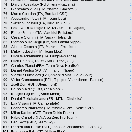
74.
Dmitriy Kosyakov (RUS, Itera - Katusha)
1
75.
Gianfranco Zilioli (ITA, Androni Giocattoli)
1
76.
Marco Coledan (ITA, Bardiani CSF)
1
77.
Alessandro Pettiti (ITA, Team Idea)
1
78.
Stefano Locatelli (ITA, Bardiani CSF)
1
79.
Lorenzo Di Remigio (ITA, MG Kvis - Trevigiani)
1
80.
Enrico Franzoi (ITA, Marchiol Emisfero)
1
81.
Cesare Ciommi (ITA, Vega - Hotsand)
1
82.
Pierpaolo De Negri (ITA, Vini Fantini Nippo)
1
83.
Alberto Cecchin (ITA, Marchiol Emisfero)
1
84.
Mirko Tedeschi (ITA, Team Idea)
1
85.
Luca Wackermann (ITA, Lampre-Merida)
1
86.
Luca Chirico (ITA, MG Kvis - Trevigiani)
2
87.
Charles Planet (FRA, Team Novo Nordisk)
2
88.
Daniel Paulus (AUT, Vini Fantini Nippo)
2
89.
Viesturs Luksevics (LAT, Amore & Vita - Selle SMP)
2
90.
Victor Campenaerts (BEL, Topsport Vlaanderen - Baloise)
2
91.
Zsolt Der (HUN, Utensilnord)
2
92.
Bruno Maltar (CRO, Adria Mobil)
2
93.
Kristjan Fajt (SLO, Adria Mobil)
2
94.
Daniel Teklehaimanot (ERI, MTN - Qhubeka)
2
95.
Elia Viviani (ITA, Cannondale)
2
96.
Leonardo Pinizzotto (ITA, Amore & Vita - Selle SMP)
2
97.
Milan Kadlec (CZE, Team Dukla Praha)
2
98.
Fabio Chinello (ITA, Area Zero Pro Team)
2
99.
Ben Swift (GBR, Team Sky)
2
100.
Preben Van Hecke (BEL, Topsport Vlaanderen - Baloise)
2
101.
Francesco Failli (ITA, Yellow Fluo)
2