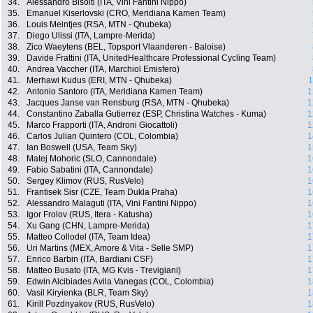
34.
Alessandro Bisolti (ITA, Vini Fantini Nippo)
35.
Emanuel Kiserlovski (CRO, Meridiana Kamen Team)
36.
Louis Meintjes (RSA, MTN - Qhubeka)
37.
Diego Ulissi (ITA, Lampre-Merida)
38.
Zico Waeytens (BEL, Topsport Vlaanderen - Baloise)
39.
Davide Frattini (ITA, UnitedHealthcare Professional Cycling Team)
40.
Andrea Vaccher (ITA, Marchiol Emisfero)
41.
Merhawi Kudus (ERI, MTN - Qhubeka)
1
42.
Antonio Santoro (ITA, Meridiana Kamen Team)
1
43.
Jacques Janse van Rensburg (RSA, MTN - Qhubeka)
1
44.
Constantino Zaballa Gutierrez (ESP, Christina Watches - Kuma)
1
45.
Marco Frapporti (ITA, Androni Giocattoli)
1
46.
Carlos Julian Quintero (COL, Colombia)
1
47.
Ian Boswell (USA, Team Sky)
1
48.
Matej Mohoric (SLO, Cannondale)
1
49.
Fabio Sabatini (ITA, Cannondale)
1
50.
Sergey Klimov (RUS, RusVelo)
1
51.
Frantisek Sisr (CZE, Team Dukla Praha)
1
52.
Alessandro Malaguti (ITA, Vini Fantini Nippo)
1
53.
Igor Frolov (RUS, Itera - Katusha)
1
54.
Xu Gang (CHN, Lampre-Merida)
1
55.
Matteo Collodel (ITA, Team Idea)
1
56.
Uri Martins (MEX, Amore & Vita - Selle SMP)
1
57.
Enrico Barbin (ITA, Bardiani CSF)
1
58.
Matteo Busato (ITA, MG Kvis - Trevigiani)
1
59.
Edwin Alcibiades Avila Vanegas (COL, Colombia)
1
60.
Vasil Kiryienka (BLR, Team Sky)
1
61.
Kirill Pozdnyakov (RUS, RusVelo)
1