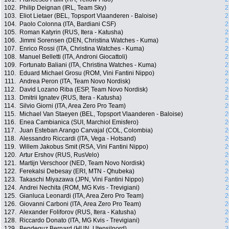
102.
Philip Deignan (IRL, Team Sky)
2
103.
Eliot Lietaer (BEL, Topsport Vlaanderen - Baloise)
2
104.
Paolo Colonna (ITA, Bardiani CSF)
2
105.
Roman Katyrin (RUS, Itera - Katusha)
2
106.
Jimmi Sorensen (DEN, Christina Watches - Kuma)
2
107.
Enrico Rossi (ITA, Christina Watches - Kuma)
2
108.
Manuel Belletti (ITA, Androni Giocattoli)
2
109.
Fortunato Baliani (ITA, Christina Watches - Kuma)
2
110.
Eduard Michael Grosu (ROM, Vini Fantini Nippo)
2
111.
Andrea Peron (ITA, Team Novo Nordisk)
2
112.
David Lozano Riba (ESP, Team Novo Nordisk)
2
113.
Dmitrii Ignatev (RUS, Itera - Katusha)
2
114.
Silvio Giorni (ITA, Area Zero Pro Team)
2
115.
Michael Van Staeyen (BEL, Topsport Vlaanderen - Baloise)
2
116.
Enea Cambianica (SUI, Marchiol Emisfero)
2
117.
Juan Esteban Arango Carvajal (COL, Colombia)
2
118.
Alessandro Riccardi (ITA, Vega - Hotsand)
2
119.
Willem Jakobus Smit (RSA, Vini Fantini Nippo)
2
120.
Artur Ershov (RUS, RusVelo)
2
121.
Martijn Verschoor (NED, Team Novo Nordisk)
2
122.
Ferekalsi Debesay (ERI, MTN - Qhubeka)
2
123.
Takaschi Miyazawa (JPN, Vini Fantini Nippo)
2
124.
Andrei Nechita (ROM, MG Kvis - Trevigiani)
2
125.
Gianluca Leonardi (ITA, Area Zero Pro Team)
2
126.
Giovanni Carboni (ITA, Area Zero Pro Team)
2
127.
Alexander Foliforov (RUS, Itera - Katusha)
2
128.
Riccardo Donato (ITA, MG Kvis - Trevigiani)
2
129.
Bendeguz Bernard (HUN, Utensilnord)
2