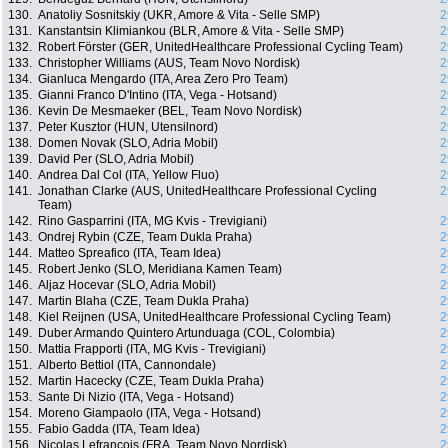
130.
Anatoliy Sosnitskiy (UKR, Amore & Vita - Selle SMP)
2
131.
Kanstantsin Klimiankou (BLR, Amore & Vita - Selle SMP)
2
132.
Robert Förster (GER, UnitedHealthcare Professional Cycling Team)
2
133.
Christopher Williams (AUS, Team Novo Nordisk)
2
134.
Gianluca Mengardo (ITA, Area Zero Pro Team)
2
135.
Gianni Franco D'Intino (ITA, Vega - Hotsand)
2
136.
Kevin De Mesmaeker (BEL, Team Novo Nordisk)
2
137.
Peter Kusztor (HUN, Utensilnord)
2
138.
Domen Novak (SLO, Adria Mobil)
2
139.
David Per (SLO, Adria Mobil)
2
140.
Andrea Dal Col (ITA, Yellow Fluo)
2
141.
Jonathan Clarke (AUS, UnitedHealthcare Professional Cycling
2
Team)
142.
Rino Gasparrini (ITA, MG Kvis - Trevigiani)
2
143.
Ondrej Rybin (CZE, Team Dukla Praha)
2
144.
Matteo Spreafico (ITA, Team Idea)
2
145.
Robert Jenko (SLO, Meridiana Kamen Team)
2
146.
Aljaz Hocevar (SLO, Adria Mobil)
2
147.
Martin Blaha (CZE, Team Dukla Praha)
2
148.
Kiel Reijnen (USA, UnitedHealthcare Professional Cycling Team)
2
149.
Duber Armando Quintero Artunduaga (COL, Colombia)
2
150.
Mattia Frapporti (ITA, MG Kvis - Trevigiani)
2
151.
Alberto Bettiol (ITA, Cannondale)
2
152.
Martin Hacecky (CZE, Team Dukla Praha)
2
153.
Sante Di Nizio (ITA, Vega - Hotsand)
2
154.
Moreno Giampaolo (ITA, Vega - Hotsand)
2
155.
Fabio Gadda (ITA, Team Idea)
2
156.
Nicolas Lefrancois (FRA, Team Novo Nordisk)
2