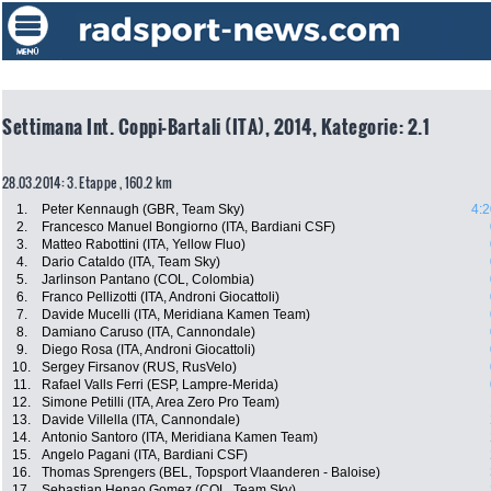
Settimana Int. Coppi-Bartali (ITA), 2014, Kategorie: 2.1
28.03.2014: 3. Etappe , 160.2 km
1.
Peter Kennaugh (GBR, Team Sky)
4:2
2.
Francesco Manuel Bongiorno (ITA, Bardiani CSF)
3.
Matteo Rabottini (ITA, Yellow Fluo)
4.
Dario Cataldo (ITA, Team Sky)
5.
Jarlinson Pantano (COL, Colombia)
6.
Franco Pellizotti (ITA, Androni Giocattoli)
7.
Davide Mucelli (ITA, Meridiana Kamen Team)
8.
Damiano Caruso (ITA, Cannondale)
9.
Diego Rosa (ITA, Androni Giocattoli)
10.
Sergey Firsanov (RUS, RusVelo)
11.
Rafael Valls Ferri (ESP, Lampre-Merida)
12.
Simone Petilli (ITA, Area Zero Pro Team)
13.
Davide Villella (ITA, Cannondale)
14.
Antonio Santoro (ITA, Meridiana Kamen Team)
15.
Angelo Pagani (ITA, Bardiani CSF)
16.
Thomas Sprengers (BEL, Topsport Vlaanderen - Baloise)
17.
Sebastian Henao Gomez (COL, Team Sky)