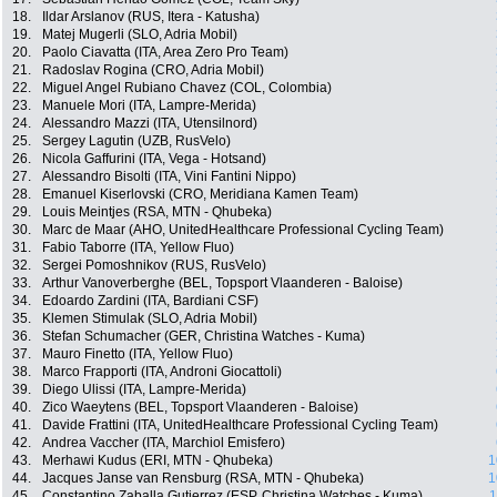
18.
Ildar Arslanov (RUS, Itera - Katusha)
19.
Matej Mugerli (SLO, Adria Mobil)
20.
Paolo Ciavatta (ITA, Area Zero Pro Team)
21.
Radoslav Rogina (CRO, Adria Mobil)
22.
Miguel Angel Rubiano Chavez (COL, Colombia)
23.
Manuele Mori (ITA, Lampre-Merida)
24.
Alessandro Mazzi (ITA, Utensilnord)
25.
Sergey Lagutin (UZB, RusVelo)
26.
Nicola Gaffurini (ITA, Vega - Hotsand)
27.
Alessandro Bisolti (ITA, Vini Fantini Nippo)
28.
Emanuel Kiserlovski (CRO, Meridiana Kamen Team)
29.
Louis Meintjes (RSA, MTN - Qhubeka)
30.
Marc de Maar (AHO, UnitedHealthcare Professional Cycling Team)
31.
Fabio Taborre (ITA, Yellow Fluo)
32.
Sergei Pomoshnikov (RUS, RusVelo)
33.
Arthur Vanoverberghe (BEL, Topsport Vlaanderen - Baloise)
34.
Edoardo Zardini (ITA, Bardiani CSF)
35.
Klemen Stimulak (SLO, Adria Mobil)
36.
Stefan Schumacher (GER, Christina Watches - Kuma)
37.
Mauro Finetto (ITA, Yellow Fluo)
38.
Marco Frapporti (ITA, Androni Giocattoli)
39.
Diego Ulissi (ITA, Lampre-Merida)
40.
Zico Waeytens (BEL, Topsport Vlaanderen - Baloise)
41.
Davide Frattini (ITA, UnitedHealthcare Professional Cycling Team)
42.
Andrea Vaccher (ITA, Marchiol Emisfero)
43.
Merhawi Kudus (ERI, MTN - Qhubeka)
1
44.
Jacques Janse van Rensburg (RSA, MTN - Qhubeka)
1
45.
Constantino Zaballa Gutierrez (ESP, Christina Watches - Kuma)
1