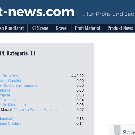
en-Rundfahrt
KT-Szene
Gravel
Profi-Material
Produkt-News
14, Kategorie: 1.1
 - Bruxelles)
4:48:22
tions Credits)
0:00
e - Seche Environnement)
0:00
hubeka)
0:00
ropcar)
0:00
Bruxelles)
0:04
Lille Metropole)
0:06
 Maciel
(Team La Pomme Marseille
0:07
ondiale)
0:13
tions Credits)
0:14
Steady