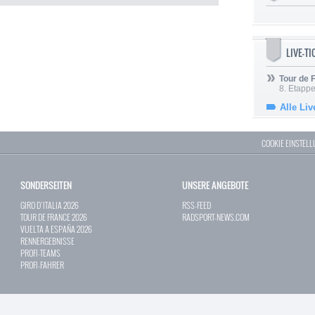
LIVE-T
Tour de
8. Etappe
Alle Liv
COOKIE EINSTEL
SONDERSEITEN
UNSERE ANGEBOTE
GIRO D`ITALIA 2026
RSS-FEED
TOUR DE FRANCE 2026
RADSPORT-NEWS.COM
VUELTA A ESPAÑA 2026
RENNERGEBNISSE
PROFI-TEAMS
PROFI-FAHRER