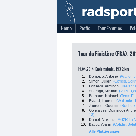
Home
Profis
Tour Femmes
Pol
Tour du Finistère (FRA), 20
19.04.2014: Endergebnis , 193.2 km
1.
Demoitie, Antoine
(Wallonie
2.
Simon, Julien
(Cofidis, Solu
3.
Fonseca, Armindo
(Bretagn
4.
Sbaragli, Kristian
(MTN - Q
5.
Berhane, Natnael
(Team Eu
6.
Evrard, Laurent
(Wallonie - 
7.
Jauregui, Quentin
(Roubaix 
8.
Gonçalves, Domingos André
13)
9.
Daniel, Maxime
(AG2R La M
10.
Bagot, Yoann
(Cofidis, Solu
Alle Platzierungen